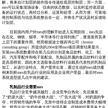
解，将来自计划层的操作指令传递给底层控制层；另一方面，
mes可以采集现场设备、仪表的状态数据，以实时监控底层设
备的运行状态，再经过分析、运算和处理，从而方便、可靠地
将控制系统与信息系统整合在一起，并将生产状况及时反馈给
计划层。
目前国内用户对mes的理解开始进入实用阶段，mes先后
在石化、钢铁、烟草、半导体等行业得到推广，逐渐发挥其承
上启下的重要作用。然而根据波士顿咨询公司（boston
consulting group）所提供的2004全球mes项目调查结果显示，
安装mes系统数量排在前几位的分别是食品饮料、化工、制
药、汽车零配件和电子装配业。乳制品所属的食品饮料行业更
是高居榜首。因此本文选取食品饮料行业颇具代表性的乳制品
加工，从该行业特点、用户需求出发，通过生动的mes成功案
例来剖析mes在乳品行业的应用及企业用户受益，最后对mes
系统选型提几点中肯的建议。
乳制品行业需要mes
乳品行业竞争越演越烈，企业竞争白热化，先后爆发
了“奶源大战”、“奶牛价格大战”、“广告大战”等，对奶源的争
夺，对营销市场的争夺，无形中使得企业制造成本费用大幅增
加，然而企业“牛奶价格大战”连绵不断，促销的结果是各大企