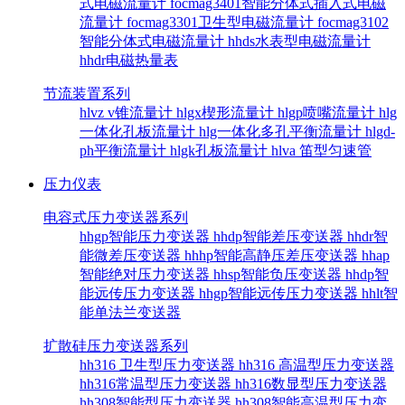
式电磁流量计
focmag3401智能分体式插入式电磁
流量计
focmag3301卫生型电磁流量计
focmag3102
智能分体式电磁流量计
hhds水表型电磁流量计
hhdr电磁热量表
节流装置系列
hlvz v锥流量计
hlgx楔形流量计
hlgp喷嘴流量计
hlg
一体化孔板流量计
hlg一体化多孔平衡流量计
hlgd-
ph平衡流量计
hlgk孔板流量计
hlva 笛型匀速管
压力仪表
电容式压力变送器系列
hhgp智能压力变送器
hhdp智能差压变送器
hhdr智
能微差压变送器
hhhp智能高静压差压变送器
hhap
智能绝对压力变送器
hhsp智能负压变送器
hhdp智
能远传压力变送器
hhgp智能远传压力变送器
hhlt智
能单法兰变送器
扩散硅压力变送器系列
hh316 卫生型压力变送器
hh316 高温型压力变送器
hh316常温型压力变送器
hh316数显型压力变送器
hh308智能型压力变送器
hh308智能高温型压力变