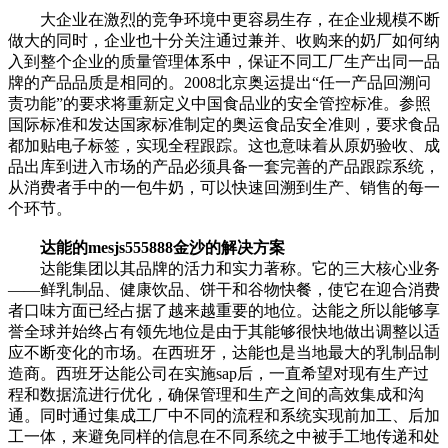
大企业在激烈的竞争环境中更容易生存，在企业规模不断
做大的同时，企业也十分关注通过兼并、收购来的奶厂如何纳
入到整个企业的质量管理体系中，保证不同工厂生产出同一品
牌的产品品质是相同的。2008北京奥运提出“任一产品回溯问
责功能”的要求将重新定义中国食品业的安全管控标准。参照
国际标准和发达国家标准制定的奥运食品安全准则，要求食品
都加贴电子标签，实现全程跟踪。这也意味着从原奶验收、成
品出库到进入市场的产品必须具备一套完善的产品跟踪系统，
从消费者手中的一包牛奶，可以快速回溯到生产、销售的每一
个环节。
达能的mesjs555888金沙的解决方案
达能集团以其品牌的活力和实力著称。它的三大核心业务
——鲜乳制品、健康饮品、饼干和谷物快餐，使它在迎合消费
者口味方面已经占据了越来越重要的地位。达能之所以能够享
誉全球并始终占有领先地位是由于其能够很快地做出调整以适
应不断变化的市场。在西班牙，达能也是当地最大的乳制品制
造商。西班牙达能公司在实施sap后，一直希望对现有生产过
程和数据流进行优化，确保管理和生产之间的高效集成和沟
通。同时通过集成工厂中不同的流程和系统实现前加工、后加
工一体，来避免同样的信息在不同系统之中被手工地传递和处