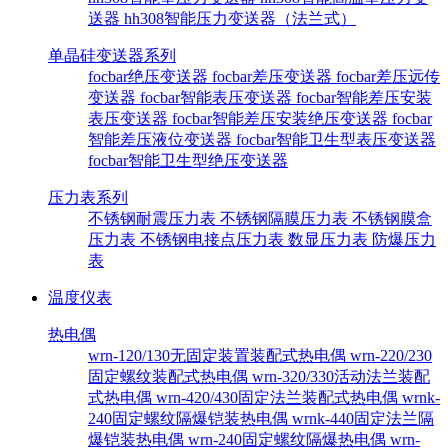
送器
hh308智能压力变送器（法兰式）
单晶硅变送器系列
focbar绝压变送器
focbar差压变送器
focbar差压远传
变送器
focbar智能表压变送器
focbar智能差压安装
表压变送器
focbar智能差压安装绝压变送器
focbar
智能差压液位变送器
focbar智能卫生型表压变送器
focbar智能卫生型绝压变送器
压力表系列
不锈钢耐震压力表
不锈钢隔膜压力表
不锈钢膜盒
压力表
不锈钢电接点压力表
数显压力表
防爆压力
表
温度仪表
热电偶
wrn-120/130无固定装置装配式热电偶
wrn-220/230
固定螺纹装配式热电偶
wrn-320/330活动法兰装配
式热电偶
wrn-420/430固定法兰装配式热电偶
wrnk-
240固定螺纹隔爆铠装热电偶
wrnk-440固定法兰隔
爆铠装热电偶
wrn-240固定螺纹隔爆热电偶
wrn-