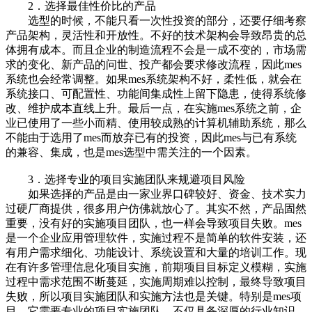
2．选择最佳性价比的产品
选型的时候，不能只看一次性投资的部分，还要仔细考察
产品架构，灵活性和开放性。不好的技术架构会导致昂贵的总
体拥有成本。而且企业的制造流程不会是一成不变的，市场需
求的变化、新产品的问世、投产都会要求修改流程，因此mes
系统也会经常调整。如果mes系统架构不好，柔性低，就会在
系统接口、可配置性、功能间集成性上留下隐患，使得系统修
改、维护成本直线上升。最后一点，在实施mes系统之前，企
业已使用了一些小而精、使用较成熟的计算机辅助系统，那么
不能由于选用了mes而放弃已有的投资，因此mes与已有系统
的兼容、集成，也是mes选型中需关注的一个因素。
3．选择专业的项目实施团队来规避项目风险
如果选择的产品是由一家业界口碑较好、资金、技术实力
过硬厂商提供，很多用户仿佛就放心了。其实不然，产品固然
重要，没有好的实施项目团队，也一样会导致项目失败。mes
是一个企业应用管理软件，实施过程不是简单的软件安装，还
有用户需求细化、功能设计、系统设置和大量的培训工作。现
在有许多管理信息化项目实施，前期项目目标定义模糊，实施
过程中需求范围不断蔓延，实施周期难以控制，最终导致项目
失败，所以项目实施团队和实施方法也是关键。特别是mes项
目，它需要专业的项目实施团队，不仅具备深厚的行业知识