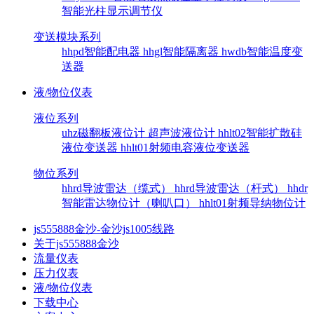
智能光柱显示调节仪
变送模块系列
hhpd智能配电器
hhgl智能隔离器
hwdb智能温度变
送器
液/物位仪表
液位系列
uhz磁翻板液位计
超声波液位计
hhlt02智能扩散硅
液位变送器
hhlt01射频电容液位变送器
物位系列
hhrd导波雷达（缆式）
hhrd导波雷达（杆式）
hhdr
智能雷达物位计（喇叭口）
hhlt01射频导纳物位计
js555888金沙-金沙js1005线路
关于js555888金沙
流量仪表
压力仪表
液/物位仪表
下载中心