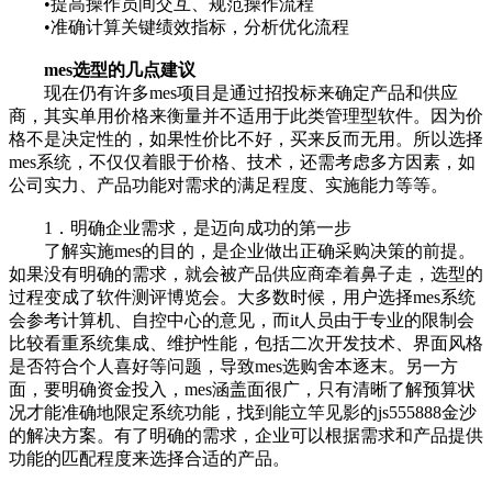
•提高操作员间交互、规范操作流程
•准确计算关键绩效指标，分析优化流程
mes选型的几点建议
现在仍有许多mes项目是通过招投标来确定产品和供应
商，其实单用价格来衡量并不适用于此类管理型软件。因为价
格不是决定性的，如果性价比不好，买来反而无用。所以选择
mes系统，不仅仅着眼于价格、技术，还需考虑多方因素，如
公司实力、产品功能对需求的满足程度、实施能力等等。
1．明确企业需求，是迈向成功的第一步
了解实施mes的目的，是企业做出正确采购决策的前提。
如果没有明确的需求，就会被产品供应商牵着鼻子走，选型的
过程变成了软件测评博览会。大多数时候，用户选择mes系统
会参考计算机、自控中心的意见，而it人员由于专业的限制会
比较看重系统集成、维护性能，包括二次开发技术、界面风格
是否符合个人喜好等问题，导致mes选购舍本逐末。另一方
面，要明确资金投入，mes涵盖面很广，只有清晰了解预算状
况才能准确地限定系统功能，找到能立竿见影的js555888金沙
的解决方案。有了明确的需求，企业可以根据需求和产品提供
功能的匹配程度来选择合适的产品。