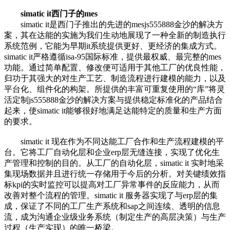
simatic it西门子的mes
simatic it是西门子推出的先进的mesjs555888金沙的解决方
案，其在达能的实施为我们生动地展现了一种全新的制造执行
系统范例，它能为早期it系统提供更好、更经济的集成方式。
simatic it严格遵循isa-95国际标准，提供最权威、最完整的mes
功能。通过简单配置、修改便可适用于其他工厂的优良性能，
归功于其强大的对生产工艺、制造流程进行建模的能力，以及
平台化、组件化的构架。所提供的丰富可重复使用的“库”将灵
活定制js555888金沙的解决方案与提供稳定标准化的产品结合
起来，使simatic it能够很好地满足达能特定的质量和生产方面
的要求。
simatic it 现在作为不同达能工厂合作和生产流程建模的平
台。它将工厂自动化层和企业erp层无缝连接，实现了优化生
产管理和控制的目的。从工厂的自动化层，simatic it 实时地采
集现场数据并且进行统一存储用于今后的分析。对关键绩效指
标kpi的实时监控可以提高对工厂异常事件的反应能力，从而
改善对整个流程的管理。simatic it 服务器实现了与erp层的集
成，保证了不同的工厂生产系统和sap之间连续、透明的信息
流，成为沟通企业级业务系统（制定生产的高层决策）与生产
过程（生产实现）的唯一桥梁。