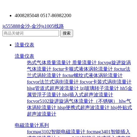
4008285048 0517-86982200
js555888金沙-金沙js1005线路
流量仪表
流量仪表
热式气体质量流量计
质量流量计
focvpg旋进旋涡
气体流量计
foctur卡箍式液体涡轮流量计
foctur法
兰式涡轮流量计
foctur螺纹式液体涡轮流量计
focvor法兰式涡街流量计
focvor卡装式涡街流量计
hlsg管道式超声波流量计
lzj玻璃转子流量计
hh5金
属管浮子流量计
hlsj插入式超声波流量计
focvor5102旋进旋涡气体流量计（不锈钢）
hlw气
体涡轮流量计
hlsp便携式超声波流量计
hlsj外贴式
超声波流量计
电磁流量计系列
focmag3102智能电磁流量计
focmag3401智能插入