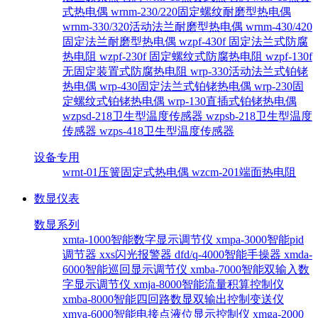
式热电偶
wrnm-230/220固定螺纹耐磨型热电偶
wrnm-330/320活动法兰耐磨型热电偶
wrnm-430/420
固定法兰耐磨型热电偶
wzpf-430f 固定法兰式防腐
热电阻
wzpf-230f 固定螺纹式防腐热电阻
wzpf-130f
无固定装置式防腐热电阻
wrp-330活动法兰式铂铑
热电偶
wrp-430固定法兰式铂铑热电偶
wrp-230固
定螺纹式铂铑热电偶
wrp-130直插式铂铑热电偶
wzpsd-218卫生型温度传感器
wzpsb-218卫生型温度
传感器
wzps-418卫生型温度传感器
设备专用
wrnt-01压簧固定式热电偶
wzcm-201端面热电阻
数显仪表
数显系列
xmta-1000智能数字显示调节仪
xmpa-3000智能pid
调节器
xxs闪光报警器
dfd/q-4000智能手操器
xmda-
6000智能巡回显示调节仪
xmba-7000智能双输入数
字显示调节仪
xmja-8000智能流量积算控制仪
xmba-8000智能四回路数显双输出控制变送仪
xmya-6000智能电接点液位显示控制仪
xmga-2000