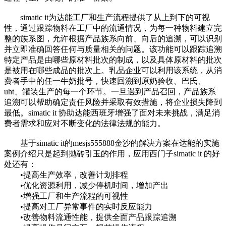
simatic it为达能工厂和生产流程提供了从上到下的可视
性，通过跟踪物料在工厂中的流通情况，为每一种物料建立完
整的族系图，允许根据产品族系向前、向后的追溯，可以识别
并立即准确回答任何与质量相关的问题。该功能可以跟踪追溯
特定产品是由哪些原材料批次的制成，以及具体原材料的批次
是被用在哪些成品的批次上。乳品企业可以利用该系统，从消
费者手中的任一牛奶批号，快速回溯到原奶验收、巴氏、
uht、罐装生产的每一个环节。一旦遇到产品召回，产品族系
追溯可以帮助确定责任风险并采取有效措施，将企业损失降到
最低。simatic it 协助达能西班牙增强了面对未来挑战，满足消
费者需求和应对不断变化的法律法规的能力。
基于simatic it的mesjs555888金沙的解决方案在达能的实施
案例介绍只是起到抛砖引玉的作用，应用西门子simatic it 的好
处还有：
•提高生产效率，改善计划排程
•优化资源利用，减少停机时间，增加产出
•增强工厂和生产流程的可视性
•提高对工厂异常事件的实时反应能力
•改善物料流通性能，提供全面产品跟踪追溯