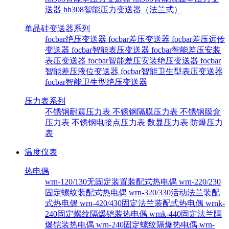
送器
hh308智能压力变送器（法兰式）
单晶硅变送器系列
focbar绝压变送器
focbar差压变送器
focbar差压远传
变送器
focbar智能表压变送器
focbar智能差压安装
表压变送器
focbar智能差压安装绝压变送器
focbar
智能差压液位变送器
focbar智能卫生型表压变送器
focbar智能卫生型绝压变送器
压力表系列
不锈钢耐震压力表
不锈钢隔膜压力表
不锈钢膜盒
压力表
不锈钢电接点压力表
数显压力表
防爆压力
表
温度仪表
热电偶
wrn-120/130无固定装置装配式热电偶
wrn-220/230
固定螺纹装配式热电偶
wrn-320/330活动法兰装配
式热电偶
wrn-420/430固定法兰装配式热电偶
wrnk-
240固定螺纹隔爆铠装热电偶
wrnk-440固定法兰隔
爆铠装热电偶
wrn-240固定螺纹隔爆热电偶
wrn-