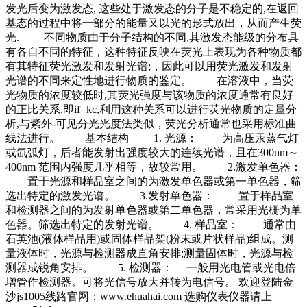
发光后变为激发态, 这些处于激发态的分子是不稳定的,在返回
基态的过程中将一部分的能量又以光的形式放出，从而产生荧
光. 不同物质由于分子结构的不同,其激发态能级的分布具
有各自不同的特征，这种特征反映在荧光上表现为各种物质都
有其特征荧光激发和发射光谱;，因此可以用荧光激发和发射
光谱的不同来定性地进行物质的鉴定。 在溶液中，当荧
光物质的浓度较低时,其荧光强度与该物质的浓度通常有良好
的正比关系,即if=kc,利用这种关系可以进行荧光物质的定量分
析,与紫外-可见分光光度法类似，荧光分析通常也采用标准曲
线法进行。 基本结构 1. 光源： 为高压汞蒸气灯
或氙弧灯，后者能发射出强度较大的连续光谱，且在300nm～
400nm 范围内强度几乎相等，故较常用。 2.激发单色器：
置于光源和样品室之间的为激发单色器或第一单色器，筛
选出特定的激发光谱。 3.发射单色器： 置于样品室
和检测器之间的为发射单色器或第二单色器，常采用光栅为单
色器。筛选出特定的发射光谱。 4. 样品室： 通常由
石英池(液体样品用)或固体样品架(粉末或片状样品)组成。测
量液体时，光源与检测器成直角安排;测量固体时，光源与检
测器成锐角安排。 5. 检测器： 一般用光电管或光电倍
增管作检测器。可将光信号放大并转为电信号。 欢迎登陆金
沙js1005线路官网：www.ehuahai.com 选购仪表仪器请上