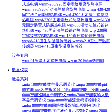
式热电偶
wrnm-230/220固定螺纹耐磨型热电偶
wrnm-330/320活动法兰耐磨型热电偶
wrnm-430/420
固定法兰耐磨型热电偶
wzpf-430f 固定法兰式防腐
热电阻
wzpf-230f 固定螺纹式防腐热电阻
wzpf-130f
无固定装置式防腐热电阻
wrp-330活动法兰式铂铑
热电偶
wrp-430固定法兰式铂铑热电偶
wrp-230固
定螺纹式铂铑热电偶
wrp-130直插式铂铑热电偶
wzpsd-218卫生型温度传感器
wzpsb-218卫生型温度
传感器
wzps-418卫生型温度传感器
设备专用
wrnt-01压簧固定式热电偶
wzcm-201端面热电阻
数显仪表
数显系列
xmta-1000智能数字显示调节仪
xmpa-3000智能pid
调节器
xxs闪光报警器
dfd/q-4000智能手操器
xmda-
6000智能巡回显示调节仪
xmba-7000智能双输入数
字显示调节仪
xmja-8000智能流量积算控制仪
xmba-8000智能四回路数显双输出控制变送仪
xmya-6000智能电接点液位显示控制仪
xmga-2000