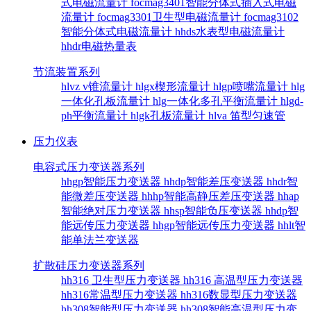
式电磁流量计
focmag3401智能分体式插入式电磁
流量计
focmag3301卫生型电磁流量计
focmag3102
智能分体式电磁流量计
hhds水表型电磁流量计
hhdr电磁热量表
节流装置系列
hlvz v锥流量计
hlgx楔形流量计
hlgp喷嘴流量计
hlg
一体化孔板流量计
hlg一体化多孔平衡流量计
hlgd-
ph平衡流量计
hlgk孔板流量计
hlva 笛型匀速管
压力仪表
电容式压力变送器系列
hhgp智能压力变送器
hhdp智能差压变送器
hhdr智
能微差压变送器
hhhp智能高静压差压变送器
hhap
智能绝对压力变送器
hhsp智能负压变送器
hhdp智
能远传压力变送器
hhgp智能远传压力变送器
hhlt智
能单法兰变送器
扩散硅压力变送器系列
hh316 卫生型压力变送器
hh316 高温型压力变送器
hh316常温型压力变送器
hh316数显型压力变送器
hh308智能型压力变送器
hh308智能高温型压力变