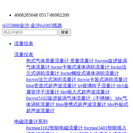
4008285048 0517-86982200
js555888金沙-金沙js1005线路
流量仪表
流量仪表
热式气体质量流量计
质量流量计
focvpg旋进旋涡
气体流量计
foctur卡箍式液体涡轮流量计
foctur法
兰式涡轮流量计
foctur螺纹式液体涡轮流量计
focvor法兰式涡街流量计
focvor卡装式涡街流量计
hlsg管道式超声波流量计
lzj玻璃转子流量计
hh5金
属管浮子流量计
hlsj插入式超声波流量计
focvor5102旋进旋涡气体流量计（不锈钢）
hlw气
体涡轮流量计
hlsp便携式超声波流量计
hlsj外贴式
超声波流量计
电磁流量计系列
focmag3102智能电磁流量计
focmag3401智能插入