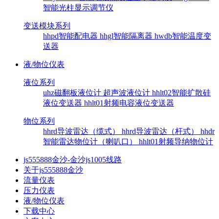
智能光柱显示调节仪
变送模块系列
hhpd智能配电器
hhgl智能隔离器
hwdb智能温度变
送器
液/物位仪表
液位系列
uhz磁翻板液位计
超声波液位计
hhlt02智能扩散硅
液位变送器
hhlt01射频电容液位变送器
物位系列
hhrd导波雷达（缆式）
hhrd导波雷达（杆式）
hhdr
智能雷达物位计（喇叭口）
hhlt01射频导纳物位计
js555888金沙-金沙js1005线路
关于js555888金沙
流量仪表
压力仪表
液/物位仪表
下载中心