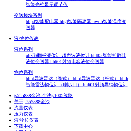
智能光柱显示调节仪
变送模块系列
hhpd智能配电器
hhgl智能隔离器
hwdb智能温度变
送器
液/物位仪表
液位系列
uhz磁翻板液位计
超声波液位计
hhlt02智能扩散硅
液位变送器
hhlt01射频电容液位变送器
物位系列
hhrd导波雷达（缆式）
hhrd导波雷达（杆式）
hhdr
智能雷达物位计（喇叭口）
hhlt01射频导纳物位计
js555888金沙-金沙js1005线路
关于js555888金沙
流量仪表
压力仪表
液/物位仪表
下载中心