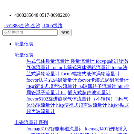
4008285048 0517-86982200
js555888金沙-金沙js1005线路
流量仪表
流量仪表
热式气体质量流量计
质量流量计
focvpg旋进旋涡
气体流量计
foctur卡箍式液体涡轮流量计
foctur法
兰式涡轮流量计
foctur螺纹式液体涡轮流量计
focvor法兰式涡街流量计
focvor卡装式涡街流量计
hlsg管道式超声波流量计
lzj玻璃转子流量计
hh5金
属管浮子流量计
hlsj插入式超声波流量计
focvor5102旋进旋涡气体流量计（不锈钢）
hlw气
体涡轮流量计
hlsp便携式超声波流量计
hlsj外贴式
超声波流量计
电磁流量计系列
focmag3102智能电磁流量计
focmag3401智能插入