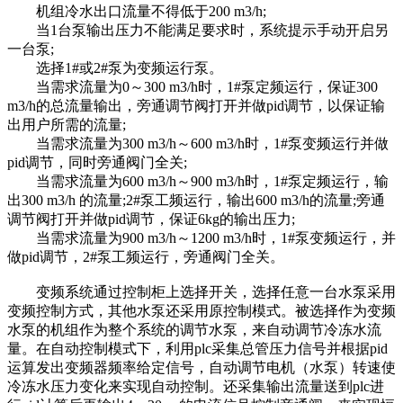
机组冷水出口流量不得低于200 m3/h;
当1台泵输出压力不能满足要求时，系统提示手动开启另
一台泵;
选择1#或2#泵为变频运行泵。
当需求流量为0～300 m3/h时，1#泵定频运行，保证300
m3/h的总流量输出，旁通调节阀打开并做pid调节，以保证输
出用户所需的流量;
当需求流量为300 m3/h～600 m3/h时，1#泵变频运行并做
pid调节，同时旁通阀门全关;
当需求流量为600 m3/h～900 m3/h时，1#泵定频运行，输
出300 m3/h 的流量;2#泵工频运行，输出600 m3/h的流量;旁通
调节阀打开并做pid调节，保证6kg的输出压力;
当需求流量为900 m3/h～1200 m3/h时，1#泵变频运行，并
做pid调节，2#泵工频运行，旁通阀门全关。
变频系统通过控制柜上选择开关，选择任意一台水泵采用
变频控制方式，其他水泵还采用原控制模式。被选择作为变频
水泵的机组作为整个系统的调节水泵，来自动调节冷冻水流
量。在自动控制模式下，利用plc采集总管压力信号并根据pid
运算发出变频器频率给定信号，自动调节电机（水泵）转速使
冷冻水压力变化来实现自动控制。还采集输出流量送到plc进