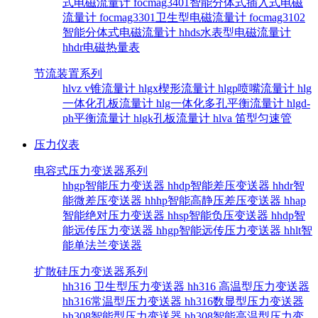
式电磁流量计
focmag3401智能分体式插入式电磁
流量计
focmag3301卫生型电磁流量计
focmag3102
智能分体式电磁流量计
hhds水表型电磁流量计
hhdr电磁热量表
节流装置系列
hlvz v锥流量计
hlgx楔形流量计
hlgp喷嘴流量计
hlg
一体化孔板流量计
hlg一体化多孔平衡流量计
hlgd-
ph平衡流量计
hlgk孔板流量计
hlva 笛型匀速管
压力仪表
电容式压力变送器系列
hhgp智能压力变送器
hhdp智能差压变送器
hhdr智
能微差压变送器
hhhp智能高静压差压变送器
hhap
智能绝对压力变送器
hhsp智能负压变送器
hhdp智
能远传压力变送器
hhgp智能远传压力变送器
hhlt智
能单法兰变送器
扩散硅压力变送器系列
hh316 卫生型压力变送器
hh316 高温型压力变送器
hh316常温型压力变送器
hh316数显型压力变送器
hh308智能型压力变送器
hh308智能高温型压力变