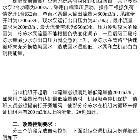
株洲硬质合金厂空调系统共有溴化锂机组两台，其中冷冻
水泵2台功率为200kw，采用自耦降压启动。操作工根据负荷
情况开1台或2台。单台水泵最大输出流量为600m3/h，系统全
开时为1200m3/h。现水泵运行出口压力为4.5-9kg，最小流量
需求为200m3/h，最大流量需求为950m3/h。压力波动较大的原
因为，冷冻水泵流量不能根据负载变化调节，一旦后级工段冷
冻水量减少水泵出口压力就会急剧上升。冷冻水在管路里快速
循环未充分换热就回水，造成回水温度低。水泵和主机都白白
消耗能量。
当1#机组开起后，1#流量必须满足最低流量值200 m3/h，
如果用户流量没有达到最低流量值时，机组就会停机保护，值
班人员必须提前打开旁通阀，使部分冷冻水在机组内循环来保
证机组内有200 m3/h以上的流量。2#也如此。
二、改造控制要求：
分三个阶段完成自动控制，下面以1#空调机组为例详细说
明如下：