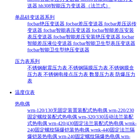
送器
hh308智能压力变送器（法兰式）
单晶硅变送器系列
focbar绝压变送器
focbar差压变送器
focbar差压远传
变送器
focbar智能表压变送器
focbar智能差压安装
表压变送器
focbar智能差压安装绝压变送器
focbar
智能差压液位变送器
focbar智能卫生型表压变送器
focbar智能卫生型绝压变送器
压力表系列
不锈钢耐震压力表
不锈钢隔膜压力表
不锈钢膜盒
压力表
不锈钢电接点压力表
数显压力表
防爆压力
表
温度仪表
热电偶
wrn-120/130无固定装置装配式热电偶
wrn-220/230
固定螺纹装配式热电偶
wrn-320/330活动法兰装配
式热电偶
wrn-420/430固定法兰装配式热电偶
wrnk-
240固定螺纹隔爆铠装热电偶
wrnk-440固定法兰隔
爆铠装热电偶
wrn-240固定螺纹隔爆热电偶
wrn-