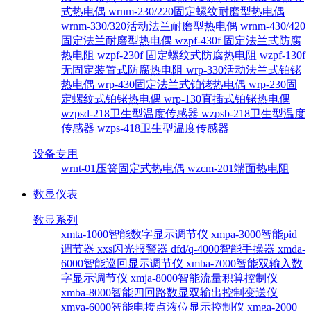
式热电偶
wrnm-230/220固定螺纹耐磨型热电偶
wrnm-330/320活动法兰耐磨型热电偶
wrnm-430/420
固定法兰耐磨型热电偶
wzpf-430f 固定法兰式防腐
热电阻
wzpf-230f 固定螺纹式防腐热电阻
wzpf-130f
无固定装置式防腐热电阻
wrp-330活动法兰式铂铑
热电偶
wrp-430固定法兰式铂铑热电偶
wrp-230固
定螺纹式铂铑热电偶
wrp-130直插式铂铑热电偶
wzpsd-218卫生型温度传感器
wzpsb-218卫生型温度
传感器
wzps-418卫生型温度传感器
设备专用
wrnt-01压簧固定式热电偶
wzcm-201端面热电阻
数显仪表
数显系列
xmta-1000智能数字显示调节仪
xmpa-3000智能pid
调节器
xxs闪光报警器
dfd/q-4000智能手操器
xmda-
6000智能巡回显示调节仪
xmba-7000智能双输入数
字显示调节仪
xmja-8000智能流量积算控制仪
xmba-8000智能四回路数显双输出控制变送仪
xmya-6000智能电接点液位显示控制仪
xmga-2000