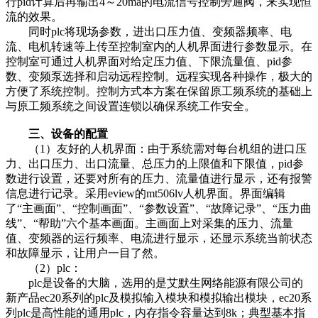
行pid计算后再输出4～20ma的电流信号控制旁通阀，来实现恒
流的效果。
同时plc将现场参数，进出口压力值、变频器频率、电
流、电机转速等上传至控制室内的人机界面进行参数显示。在
控制室可通过人机界面对给定压力值、下限流量值、pid参
数、变频泵选择和启动远程控制。远程实现各种操作，极大的
方便了系统控制。控制方式本方案在保留原工频系统的基础上
与原工频系统之间设置连锁以确保系统工作安全。
三、设备的配置
（1）友好的人机界面：由于系统需对每台机组的进口压
力、出口压力、出口流量、总压力的上限值和下限值，pid参
数进行设置，还要对所有的压力、流量值进行显示，还有报警
信息进行记录。采用eview的mt506lv人机界面。界面编辑
了“主画面”、“控制画面”、“参数设置”、“故障记录”、“压力曲
线”、“帮助”六个基本画面。主画面上对采集的压力、流量
值、变频器的运行频率、电流进行显示，还显示系统当前状态
和故障显示，让用户一目了然。
（2）plc：
plc是设备的大脑，选用的是艾默生网络能源有限公司的
新产品ec20系列的plc及模拟输入模块和模拟输出模块，ec20系
列plc是高性能的通用plc，内存指令容量达到8k；典型基本指