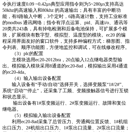
令执行速度0.09 ~0.42μs典型应用指令则为5~280μs支持高达
50khz的高速输入和80khz 的高速输出；具有丰富的中断功
能，有8路输入中断，3个定时，6路高速计数，支持工业标准
的modbus 通讯网络；指令有浮点运算、pid、高速i/o、通讯等
20类共243条，具有掉电检测和后备电池保持，可扩展多个模
块，扩展模块有数字型、模拟型、温度型的模块。ec20 的编
程采用界面友好的窗口软件，支持多种编程方式：梯形图、指
令列表、顺序功能图，方便地监控和调试，可在线修改程序。
（3）plc的配置
主模块选用ec20-2012bra，20点输入12点继电器类型输
出。模拟输入模块采用8通道的ec20-8ad，模拟输出采用4通道
的ec20-4da。
（4）输入输出设备配置
输入设备有“手动/自动”选择开关，选择变频泵“1#/2#”、
系统“启动”“停止”，还采集了工频、变频接触器信号进行互锁
和状态显示。
输出设备有1#泵变频运行、2#泵变频运行、故障和复位
继电器。
（5）模拟输入输出设备配置
利用ec20-8ad采集了总管压力、旁通阀位置反馈、1#机组
出口压力、2#机组出口压力、1#泵出口流量、2#泵出口流量；