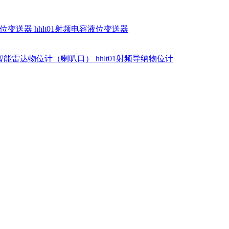
硅液位变送器
hhlt01射频电容液位变送器
dr智能雷达物位计（喇叭口）
hhlt01射频导纳物位计