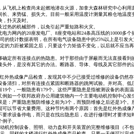
机上检查尚未起燃地潜在火源，加拿大森林研究中心利用直升飞
间长、来势猛、损失大。目前一般采用温度计测量其粮仓地温度
快，扑灭及时。
热的机械部件，以免引起严重短路和火灾。
力网内的20座发电厂、8座变电站和24条高压线的10000多
公司的统计数据表明，在所有电气设备隐患中的25%以上是引发
规定的力距被紧固之后，只要这个力矩值不变化，以后就不应当
所有连接点的热隐患。对于那些由于屏蔽而无法直接看到的
接头外，是没有其它的办法。断路器、导体、母线及其它部件的
外热成像产品检查，发现其中不少已接受过维修的设备仍然存
设备清扫，对所有连接点紧固和断路器的跳闸试验。并对高、低
9个，一般隐患有179个。这些严重隐患是指被测设备的表面温度
又例如一个联邦政府办公用建筑物内一个主要电动机控制中心发
果是：严重隐患预防维修之前为3个，而预防维修之后还是3个。
节省大量费用。这种节约有两个原因：首先是红外热成像产
不要求设备停电，而只是在找出隐患后，在进行修理时才要求短
个例子。
控制设备、照明、动力盘和开关装置的完整维修项目（不包括
,500美元。同样的大楼进行红外热成像产品检查，只要一天便可