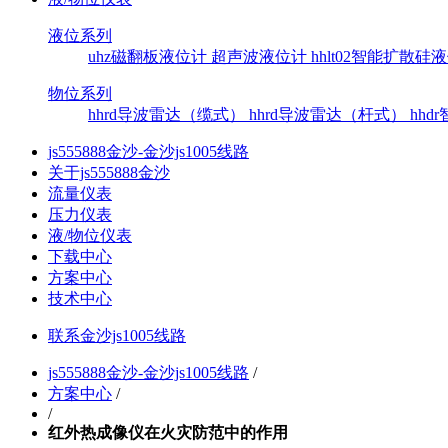
液位系列
uhz磁翻板液位计
超声波液位计
hhlt02智能扩散
物位系列
hhrd导波雷达（缆式）
hhrd导波雷达（杆式）
hh
js555888金沙-金沙js1005线路
关于js555888金沙
流量仪表
压力仪表
液/物位仪表
下载中心
方案中心
技术中心
联系金沙js1005线路
js555888金沙-金沙js1005线路
/
方案中心
/
/
红外热成像仪在火灾防范中的作用