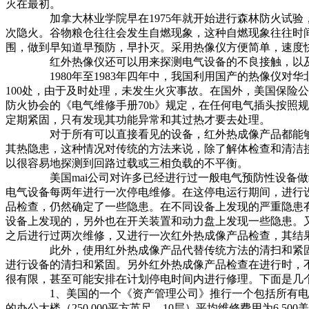
灭在最初。
加拿大林业学院早在1975年就开始进行森林防火试验，从飞
次隐火。谷物粮仓往往会发生自燃现象，这种自燃现象往往时
围，做到早知道早预防，早扑灭。采用热像仪方便简单，速度
红外热像仪还可以用来探测电气设备的不良接触，以及过
1980年至1983年四年中，我国利用国产的热像仪对华北电
100处，由于及时处理，未发生火灾事故。在国外，美国保险
防火协会的《电气维修手册70b》规定，在任何电气插头按照
定期紧固，只有发现其功能异常和其过热才要去处理。
对于所有可以直接看见的设备，红外热成像产品都能够确定
其热隐患，这种情况对传统的方法来说，除了解体检查和清洁
以很容易地探测到回路过载或三相负载的不平衡。
美国mai公司对许多已经进行过一般电气预防性设备做红
电气设备每两年进行一次停电维修。在这停电运行期间，进行
品检查，仍然确定了一些隐患。在不同设备上发现的严重隐患有1
设备上发现的，另外也在开关装置和动力盘上发现一些隐患。
之后进行过两次维修，又进行一次红外热成像产品检查，其结
此外，使用红外热成像产品代替传统方法的清扫和紧固可以
进行设备的清扫和紧固。另外红外热成像产品检查在进行时，
很有限，甚至可能安排在计划停电时间内进行修理。下面是几
1、美国的一个《资产管理公司》推行一个包括所有电动机
的办公大楼（250,000平方英尺，10层）平均维修费用为6