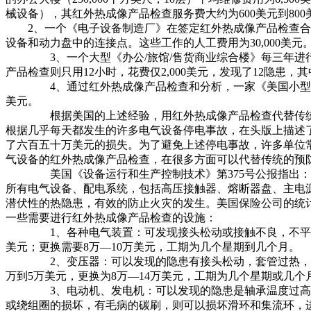
械设备），其红外热成像产品检查服务费大约为600美元到800
2、一个《电子设备制造厂》在签定红外热成像产品检查合同
设备和动力盘中的连接点。这些工作的人工费用为30,000美元
3、一个大型《办公/旅馆/售货商业综合楼》每三年进行一
产品检查则只用12小时，花费仅2,000美元，发现了12隐患
4、通过红外热成像产品检查和分析，一家《美国小型工厂》每
美元。
根据美国的上述经验，用红外热成像产品检查代替传统维修中
根据几乎每天都发生的许多电气设备停电事故，在头版上描述
了六百五十万美元的损失。为了避免上述停电事故，许多单位
气设备的红外热成像产品检查，在很多方面可以代替传统的预
美国《设备运行和生产控制技术》第375号公报指出：无论
所有电气设备、配电系统，包括高压接触器、熔断器盘、主电
潜伏性的热隐患，有效的防止火灾的发生。美国保险公司的统
一些需要进行红外热成像产品检查的设施：
1、各种电气装置：可发现接头松动或接触不良，不平衡负
美元；更换需要8万—10万美元，工期为几个星期到几个月。
2、变压器：可以发现的隐患有接头松动，套管过热，接触
万到5万美元，更换为8万—14万美元，工期为几个星期或几个
3、电动机、发电机：可以发现的隐患是轴承温度过高，不
或绕组圈的损坏，有毛病的碳刷，则可以损坏滑环和集流环，进而