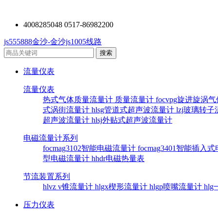
4008285048 0517-86982200
js555888金沙-金沙js1005线路
流量仪表
流量仪表
热式气体质量流量计
质量流量计
focvpg旋进旋涡
式涡街流量计
hlsg管道式超声波流量计
lzj玻璃转
超声波流量计
hlsj外贴式超声波流量计
电磁流量计系列
focmag3102智能电磁流量计
focmag3401智能插
型电磁流量计
hhdr电磁热量表
节流装置系列
hlvz v锥流量计
hlgx楔形流量计
hlgp喷嘴流量计
hl
压力仪表