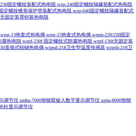
20/230固定螺纹装配式热电阻
wzp-240固定螺纹隔爆装配式热电阻
620固定螺纹锥形保护管装配式热电阻
wzp-640固定螺纹隔爆装配式
6/196 无固定装置铠装热电阻
偶
wrnr-13热套式热电偶
wrnr-15热套式热电偶
wrnm-230/220固定
兰式防腐热电阻
wzpf-230f 固定螺纹式防腐热电阻
wzpf-130f无固定装
-130直插式铂铑热电偶
wzpsd-218卫生型温度传感器
wzpsb-218卫
回显示调节仪
xmba-7000智能双输入数字显示调节仪
xmja-8000智能
智能光柱显示调节仪