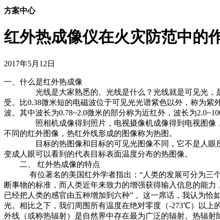
方案中心
红外热成像仪在火灾防范中的作用-
2017年5月12日
一、什么是红外热成像
光线是大家熟悉的。光线是什么？光线就是可见光，是人眼能够感
受。比0.38微米短的电磁波位于可见光光谱紫色以外，称为紫外
波。其中波长为0.78~2.0微米的部分称为近红外，波长为2.0~
照相机成像得到照片，电视摄像机成像得到电视图像，都是
不同的红外图像，热红外线形成的图像称为热图。
目标的热图像和目标的可见光图像不同，它不是人眼所能看
变成人眼可以看到的代表目标表面温度分布的热图像。
二、 红外热成像的特点
有位著名的美国红外学者指出：“人类的发展可分为三个阶
断事物的标准，而人类近年来致力的增强获得输入信息的能力
已经把人类的感官由五种增加到六种” 。这一席话，我认为恰
光。相比之下，我们周围所有温度在绝对零度（-273℃）以
外线（或称热辐射）是自然界中存在最为广泛的辐射。热辐射