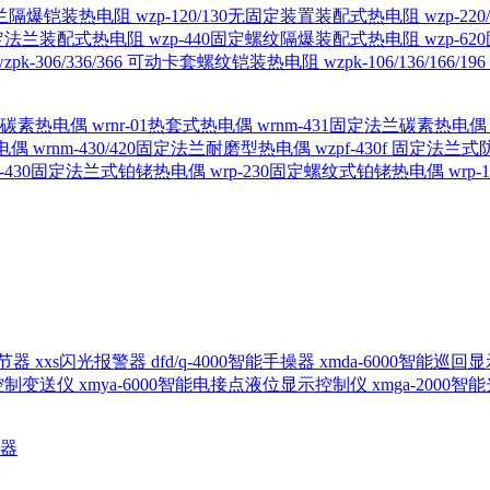
定法兰隔爆铠装热电阻
wzp-120/130无固定装置装配式热电阻
wzp-2
30固定法兰装配式热电阻
wzp-440固定螺纹隔爆装配式热电阻
wzp-
wzpk-306/336/366 可动卡套螺纹铠装热电阻
wzpk-106/136/16
螺纹碳素热电偶
wrnr-01热套式热电偶
wrnm-431固定法兰碳素热电
热电偶
wrnm-430/420固定法兰耐磨型热电偶
wzpf-430f 固定法
p-430固定法兰式铂铑热电偶
wrp-230固定螺纹式铂铑热电偶
wrp
d调节器
xxs闪光报警器
dfd/q-4000智能手操器
xmda-6000智能巡
出控制变送仪
xmya-6000智能电接点液位显示控制仪
xmga-2000
送器