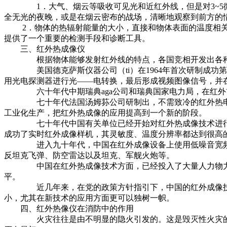
1．大气、烟云等吸收可见光和近红外线，但是对3~5微米和
全无光的夜晚，或是在烟云密布的战场，清晰地观察到前方的
2．物体的热辐射能量的大小，直接和物体表面的温度相关
提供了一个重要的检测手段和诊断工具。
三、红外热成像仪
根据物体能够发射红外线的特点，各国竞相开发出各种
美国德克萨斯仪器公司（ti）在1964年首次研制成功第一
用光电探测器进行光——电转换，最后形成视频图像信号，并
六十年代中期瑞典aga公司和瑞典国家电力局，在红外前
七十年代法国汤姆荪公司研制出，不需致冷的红外热电视产
工业化生产，把红外热成像的应用提高到一个新的阶段。
七十年代中国有关单位已经开始对红外热成像技术进行研究
成功了实时红外成像样机，其灵敏度、温度分辨率都达到很高
进入九十年代，中国在红外成像设备上使用低噪音宽频带前
反坦克飞弹、防空雷达以及坦克、军舰火炮等。
中国在红外热成像技术方面，已经投入了大量人力物力，形
平。
近几年来，在党的政策方针指引下，中国的红外成像技术得
小，尤其在新技术的应用方面更可以独树一帜。
四、红外热像仪在消防中的作用
火灾往往是由不明显的隐火引发的。这是毁灭性火灾的根源