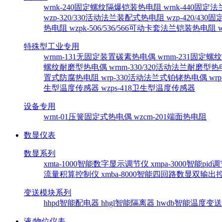
wrnk-240固定螺纹隔爆铠装热电阻
wrnk-440固
wzp-320/330活动法兰装配式热电阻
wzp-420/4
热电阻
wzpk-506/536/566可动卡套法兰铠装热电阻
特殊型工业专用
wrnm-131无固定装置碳素热电偶
wrnm-231固定
螺纹耐磨型热电偶
wrnm-330/320活动法兰耐磨型
置式防腐热电阻
wrp-330活动法兰式铂铑热电偶
wr
生型温度传感器
wzps-418卫生型温度传感器
设备专用
wrnt-01压簧固定式热电偶
wzcm-201端面热电阻
数显仪表
数显系列
xmta-1000智能数字显示调节仪
xmpa-3000智能pi
流量积算控制仪
xmba-8000智能四回路数显双输
变送模块系列
hhpd智能配电器
hhgl智能隔离器
hwdb智能温度变
液/物位仪表