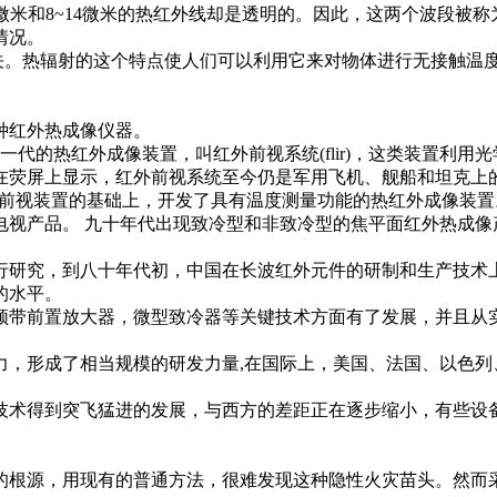
8~14微米的热红外线却是透明的。因此，这两个波段被称为
情况。
。热辐射的这个特点使人们可以利用它来对物体进行无接触温度
红外热成像仪器。
代的热红外成像装置，叫红外前视系统(flir)，这类装置利用
在荧屏上显示，红外前视系统至今仍是军用飞机、舰船和坦克上
视装置的基础上，开发了具有温度测量功能的热红外成像装置
品。 九十年代出现致冷型和非致冷型的焦平面红外热成像产
，到八十年代初，中国在长波红外元件的研制和生产技术上
的水平。
置放大器，微型致冷器等关键技术方面有了发展，并且从实验
成了相当规模的研发力量,在国际上，美国、法国、以色列、
到突飞猛进的发展，与西方的差距正在逐步缩小，有些设备
，用现有的普通方法，很难发现这种隐性火灾苗头。然而采