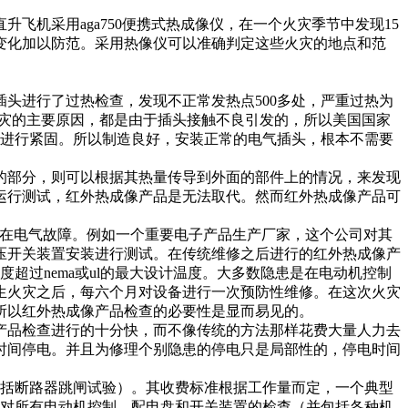
机采用aga750便携式热成像仪，在一个火灾季节中发现15
变化加以防范。采用热像仪可以准确判定这些火灾的地点和范
个插头进行了过热检查，发现不正常发热点500多处，严重过热为
火灾的主要原因，都是由于插头接触不良引发的，所以美国国家
再进行紧固。所以制造良好，安装正常的电气插头，根本不需要
部分，则可以根据其热量传导到外面的部件上的情况，来发现
运行测试，红外热成像产品是无法取代。然而红外热成像产品可
在电气故障。例如一个重要电子产品生产厂家，这个公司对其
压开关装置安装进行测试。在传统维修之后进行的红外热成像产
超过nema或ul的最大设计温度。大多数隐患是在电动机控制
生火灾之后，每六个月对设备进行一次预防性维修。在这次火灾
所以红外热成像产品检查的必要性是显而易见的。
品检查进行的十分快，而不像传统的方法那样花费大量人力去
时间停电。并且为修理个别隐患的停电只是局部性的，停电时间
断路器跳闸试验）。其收费标准根据工作量而定，一个典型
以完成对所有电动机控制，配电盘和开关装置的检查（并包括各种机