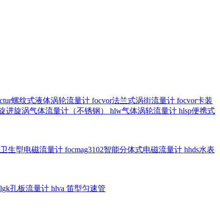
octur螺纹式液体涡轮流量计
focvor法兰式涡街流量计
focvor卡装
5102旋进旋涡气体流量计（不锈钢）
hlw气体涡轮流量计
hlsp便携式
3301卫生型电磁流量计
focmag3102智能分体式电磁流量计
hhds水表
hlgk孔板流量计
hlva 笛型匀速管