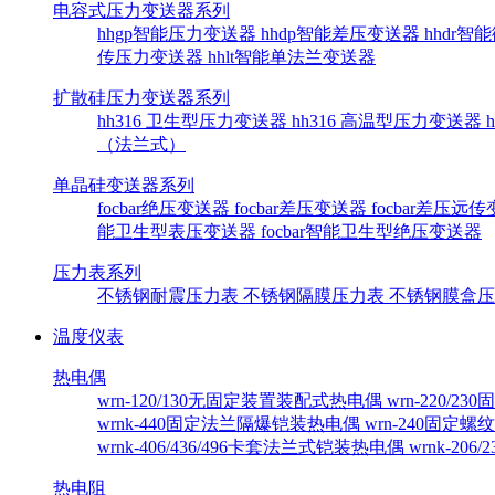
电容式压力变送器系列
hhgp智能压力变送器
hhdp智能差压变送器
hhdr
传压力变送器
hhlt智能单法兰变送器
扩散硅压力变送器系列
hh316 卫生型压力变送器
hh316 高温型压力变送器
（法兰式）
单晶硅变送器系列
focbar绝压变送器
focbar差压变送器
focbar差压远
能卫生型表压变送器
focbar智能卫生型绝压变送器
压力表系列
不锈钢耐震压力表
不锈钢隔膜压力表
不锈钢膜盒
温度仪表
热电偶
wrn-120/130无固定装置装配式热电偶
wrn-220/
wrnk-440固定法兰隔爆铠装热电偶
wrn-240固定
wrnk-406/436/496卡套法兰式铠装热电偶
wrnk-20
热电阻