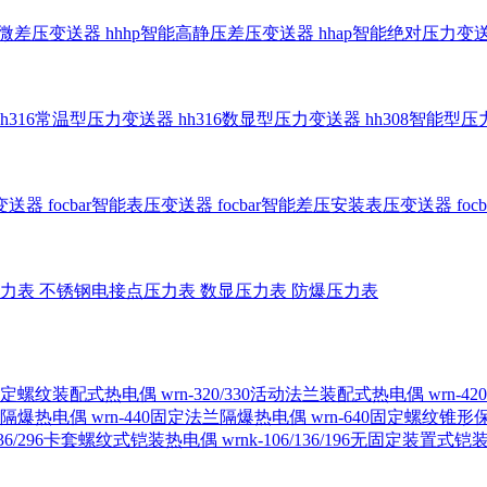
智能微差压变送器
hhhp智能高静压差压变送器
hhap智能绝对压力变
hh316常温型压力变送器
hh316数显型压力变送器
hh308智能型
传变送器
focbar智能表压变送器
focbar智能差压安装表压变送器
fo
压力表
不锈钢电接点压力表
数显压力表
防爆压力表
230固定螺纹装配式热电偶
wrn-320/330活动法兰装配式热电偶
wrn-
螺纹隔爆热电偶
wrn-440固定法兰隔爆热电偶
wrn-640固定螺纹锥
6/236/296卡套螺纹式铠装热电偶
wrnk-106/136/196无固定装置式