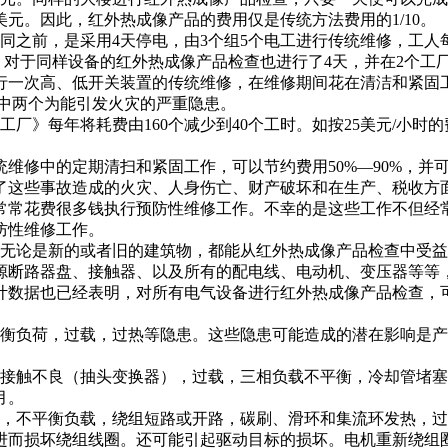
美元。因此，红外热成像产品的费用仅是传统方法费用的1/10。
之前，是采用4天停电，由3个组5个电工进行传统维修，工人每
。对于同样设备的红外热成像产品检查也进行了4天，并在2个工厂
次高、低开关装置的传统维修，在维修期间花在清洁和紧固工作上
，其中两个为能引发火灾的严重隐患。
年将耗费由160个减少到40个工时。如按25美元/小时的费用
的定期清扫和紧固工作，可以节约费用50%—90%，并可有效
了这些事故造成的火灾、人身伤亡、财产破坏和在生产、税收方
常常花费很多钱执行预防性维修工作。不幸的是这些工作不但经
防性维修工作。
是新的或者旧的建筑物，都能从红外热成像产品检查中受益。
源断路器盘、接触器、以及所有的配电线、电动机、变压器等等
计数据也已经表明，对所有电气设备进行红外热成像产品检查，
荷，过载，过热等隐患。这些隐患可能造成的潜在影响是产生
不良（抽头变换器），过载，三相负载不平衡，冷却管堵塞不
月。
平衡负载，绕组短路或开路，碳刷、滑环和集流环发热，过载
损坏绕组线圈。还可能引起驱动目标的损坏。电机重新绕组圈（50