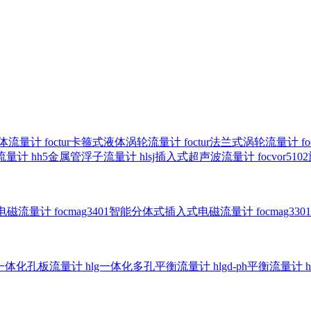
气体流量计
foctur卡箍式液体涡轮流量计
foctur法兰式涡轮流量计
f
子流量计
hh5金属管浮子流量计
hlsj插入式超声波流量计
focvor
入式电磁流量计
focmag3401智能分体式插入式电磁流量计
focmag
g一体化孔板流量计
hlg一体化多孔平衡流量计
hlgd-ph平衡流量计