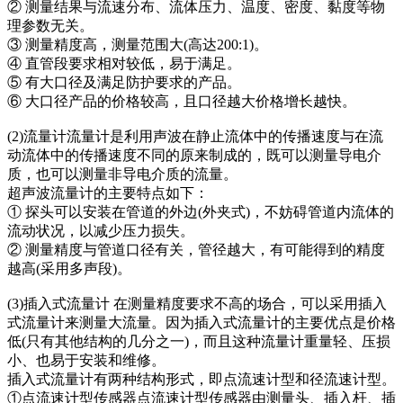
② 测量结果与流速分布、流体压力、温度、密度、黏度等物
理参数无关。
③ 测量精度高，测量范围大(高达200:1)。
④ 直管段要求相对较低，易于满足。
⑤ 有大口径及满足防护要求的产品。
⑥ 大口径产品的价格较高，且口径越大价格增长越快。
(2)流量计流量计是利用声波在静止流体中的传播速度与在流
动流体中的传播速度不同的原来制成的，既可以测量导电介
质，也可以测量非导电介质的流量。
超声波流量计的主要特点如下：
① 探头可以安装在管道的外边(外夹式)，不妨碍管道内流体的
流动状况，以减少压力损失。
② 测量精度与管道口径有关，管径越大，有可能得到的精度
越高(采用多声段)。
(3)插入式流量计 在测量精度要求不高的场合，可以采用插入
式流量计来测量大流量。因为插入式流量计的主要优点是价格
低(只有其他结构的几分之一)，而且这种流量计重量轻、压损
小、也易于安装和维修。
插入式流量计有两种结构形式，即点流速计型和径流速计型。
①点流速计型传感器点流速计型传感器由测量头、插入杆、插