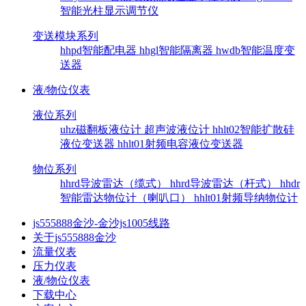
智能光柱显示调节仪
变送模块系列
hhpd智能配电器
hhgl智能隔离器
hwdb智能温度变
送器
液/物位仪表
液位系列
uhz磁翻板液位计
超声波液位计
hhlt02智能扩散硅
液位变送器
hhlt01射频电容液位变送器
物位系列
hhrd导波雷达（缆式）
hhrd导波雷达（杆式）
hhdr
智能雷达物位计（喇叭口）
hhlt01射频导纳物位计
js555888金沙-金沙js1005线路
关于js555888金沙
流量仪表
压力仪表
液/物位仪表
下载中心