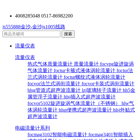
4008285048 0517-86982200
js555888金沙-金沙js1005线路
流量仪表
流量仪表
热式气体质量流量计
质量流量计
focvpg旋进旋涡
气体流量计
foctur卡箍式液体涡轮流量计
foctur法
兰式涡轮流量计
foctur螺纹式液体涡轮流量计
focvor法兰式涡街流量计
focvor卡装式涡街流量计
hlsg管道式超声波流量计
lzj玻璃转子流量计
hh5金
属管浮子流量计
hlsj插入式超声波流量计
focvor5102旋进旋涡气体流量计（不锈钢）
hlw气
体涡轮流量计
hlsp便携式超声波流量计
hlsj外贴式
超声波流量计
电磁流量计系列
focmag3102智能电磁流量计
focmag3401智能插入