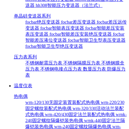
送器
hh308智能压力变送器（法兰式）
单晶硅变送器系列
focbar绝压变送器
focbar差压变送器
focbar差压远传
变送器
focbar智能表压变送器
focbar智能差压安装
表压变送器
focbar智能差压安装绝压变送器
focbar
智能差压液位变送器
focbar智能卫生型表压变送器
focbar智能卫生型绝压变送器
压力表系列
不锈钢耐震压力表
不锈钢隔膜压力表
不锈钢膜盒
压力表
不锈钢电接点压力表
数显压力表
防爆压力
表
温度仪表
热电偶
wrn-120/130无固定装置装配式热电偶
wrn-220/230
固定螺纹装配式热电偶
wrn-320/330活动法兰装配
式热电偶
wrn-420/430固定法兰装配式热电偶
wrnk-
240固定螺纹隔爆铠装热电偶
wrnk-440固定法兰隔
爆铠装热电偶
wrn-240固定螺纹隔爆热电偶
wrn-