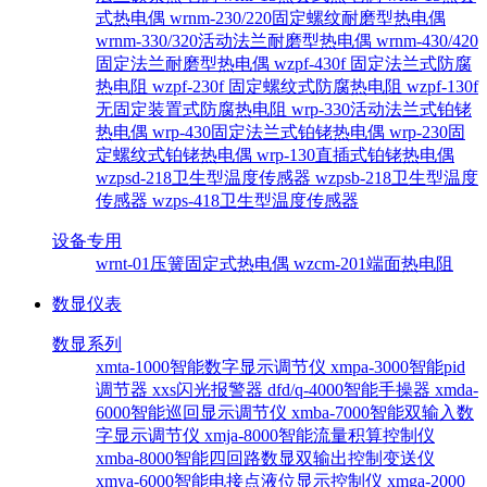
式热电偶
wrnm-230/220固定螺纹耐磨型热电偶
wrnm-330/320活动法兰耐磨型热电偶
wrnm-430/420
固定法兰耐磨型热电偶
wzpf-430f 固定法兰式防腐
热电阻
wzpf-230f 固定螺纹式防腐热电阻
wzpf-130f
无固定装置式防腐热电阻
wrp-330活动法兰式铂铑
热电偶
wrp-430固定法兰式铂铑热电偶
wrp-230固
定螺纹式铂铑热电偶
wrp-130直插式铂铑热电偶
wzpsd-218卫生型温度传感器
wzpsb-218卫生型温度
传感器
wzps-418卫生型温度传感器
设备专用
wrnt-01压簧固定式热电偶
wzcm-201端面热电阻
数显仪表
数显系列
xmta-1000智能数字显示调节仪
xmpa-3000智能pid
调节器
xxs闪光报警器
dfd/q-4000智能手操器
xmda-
6000智能巡回显示调节仪
xmba-7000智能双输入数
字显示调节仪
xmja-8000智能流量积算控制仪
xmba-8000智能四回路数显双输出控制变送仪
xmya-6000智能电接点液位显示控制仪
xmga-2000