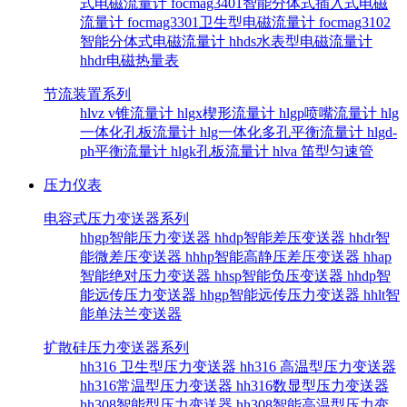
式电磁流量计
focmag3401智能分体式插入式电磁
流量计
focmag3301卫生型电磁流量计
focmag3102
智能分体式电磁流量计
hhds水表型电磁流量计
hhdr电磁热量表
节流装置系列
hlvz v锥流量计
hlgx楔形流量计
hlgp喷嘴流量计
hlg
一体化孔板流量计
hlg一体化多孔平衡流量计
hlgd-
ph平衡流量计
hlgk孔板流量计
hlva 笛型匀速管
压力仪表
电容式压力变送器系列
hhgp智能压力变送器
hhdp智能差压变送器
hhdr智
能微差压变送器
hhhp智能高静压差压变送器
hhap
智能绝对压力变送器
hhsp智能负压变送器
hhdp智
能远传压力变送器
hhgp智能远传压力变送器
hhlt智
能单法兰变送器
扩散硅压力变送器系列
hh316 卫生型压力变送器
hh316 高温型压力变送器
hh316常温型压力变送器
hh316数显型压力变送器
hh308智能型压力变送器
hh308智能高温型压力变