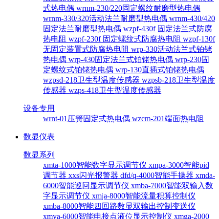
式热电偶
wrnm-230/220固定螺纹耐磨型热电偶
wrnm-330/320活动法兰耐磨型热电偶
wrnm-430/420
固定法兰耐磨型热电偶
wzpf-430f 固定法兰式防腐
热电阻
wzpf-230f 固定螺纹式防腐热电阻
wzpf-130f
无固定装置式防腐热电阻
wrp-330活动法兰式铂铑
热电偶
wrp-430固定法兰式铂铑热电偶
wrp-230固
定螺纹式铂铑热电偶
wrp-130直插式铂铑热电偶
wzpsd-218卫生型温度传感器
wzpsb-218卫生型温度
传感器
wzps-418卫生型温度传感器
设备专用
wrnt-01压簧固定式热电偶
wzcm-201端面热电阻
数显仪表
数显系列
xmta-1000智能数字显示调节仪
xmpa-3000智能pid
调节器
xxs闪光报警器
dfd/q-4000智能手操器
xmda-
6000智能巡回显示调节仪
xmba-7000智能双输入数
字显示调节仪
xmja-8000智能流量积算控制仪
xmba-8000智能四回路数显双输出控制变送仪
xmya-6000智能电接点液位显示控制仪
xmga-2000