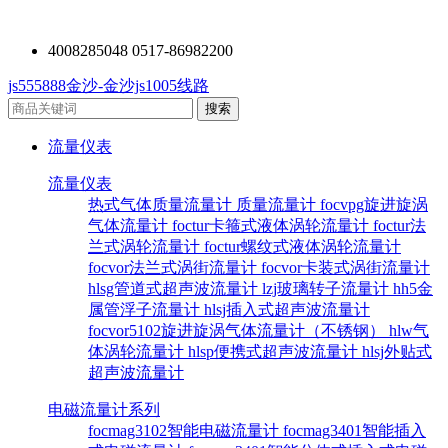
4008285048 0517-86982200
js555888金沙-金沙js1005线路
流量仪表
流量仪表
热式气体质量流量计
质量流量计
focvpg旋进旋涡
气体流量计
foctur卡箍式液体涡轮流量计
foctur法
兰式涡轮流量计
foctur螺纹式液体涡轮流量计
focvor法兰式涡街流量计
focvor卡装式涡街流量计
hlsg管道式超声波流量计
lzj玻璃转子流量计
hh5金
属管浮子流量计
hlsj插入式超声波流量计
focvor5102旋进旋涡气体流量计（不锈钢）
hlw气
体涡轮流量计
hlsp便携式超声波流量计
hlsj外贴式
超声波流量计
电磁流量计系列
focmag3102智能电磁流量计
focmag3401智能插入