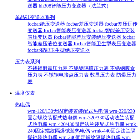
送器
hh308智能压力变送器（法兰式）
单晶硅变送器系列
focbar绝压变送器
focbar差压变送器
focbar差压远传
变送器
focbar智能表压变送器
focbar智能差压安装
表压变送器
focbar智能差压安装绝压变送器
focbar
智能差压液位变送器
focbar智能卫生型表压变送器
focbar智能卫生型绝压变送器
压力表系列
不锈钢耐震压力表
不锈钢隔膜压力表
不锈钢膜盒
压力表
不锈钢电接点压力表
数显压力表
防爆压力
表
温度仪表
热电偶
wrn-120/130无固定装置装配式热电偶
wrn-220/230
固定螺纹装配式热电偶
wrn-320/330活动法兰装配
式热电偶
wrn-420/430固定法兰装配式热电偶
wrnk-
240固定螺纹隔爆铠装热电偶
wrnk-440固定法兰隔
爆铠装热电偶
wrn-240固定螺纹隔爆热电偶
wrn-