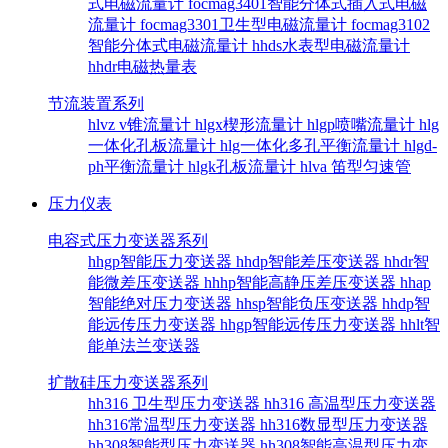
式电磁流量计
focmag3401智能分体式插入式电磁
流量计
focmag3301卫生型电磁流量计
focmag3102
智能分体式电磁流量计
hhds水表型电磁流量计
hhdr电磁热量表
节流装置系列
hlvz v锥流量计
hlgx楔形流量计
hlgp喷嘴流量计
hlg
一体化孔板流量计
hlg一体化多孔平衡流量计
hlgd-
ph平衡流量计
hlgk孔板流量计
hlva 笛型匀速管
压力仪表
电容式压力变送器系列
hhgp智能压力变送器
hhdp智能差压变送器
hhdr智
能微差压变送器
hhhp智能高静压差压变送器
hhap
智能绝对压力变送器
hhsp智能负压变送器
hhdp智
能远传压力变送器
hhgp智能远传压力变送器
hhlt智
能单法兰变送器
扩散硅压力变送器系列
hh316 卫生型压力变送器
hh316 高温型压力变送器
hh316常温型压力变送器
hh316数显型压力变送器
hh308智能型压力变送器
hh308智能高温型压力变