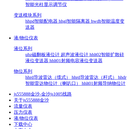
智能光柱显示调节仪
变送模块系列
hhpd智能配电器
hhgl智能隔离器
hwdb智能温度变
送器
液/物位仪表
液位系列
uhz磁翻板液位计
超声波液位计
hhlt02智能扩散硅
液位变送器
hhlt01射频电容液位变送器
物位系列
hhrd导波雷达（缆式）
hhrd导波雷达（杆式）
hhdr
智能雷达物位计（喇叭口）
hhlt01射频导纳物位计
js555888金沙-金沙js1005线路
关于js555888金沙
流量仪表
压力仪表
液/物位仪表
下载中心