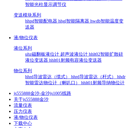
智能光柱显示调节仪
变送模块系列
hhpd智能配电器
hhgl智能隔离器
hwdb智能温度变
送器
液/物位仪表
液位系列
uhz磁翻板液位计
超声波液位计
hhlt02智能扩散硅
液位变送器
hhlt01射频电容液位变送器
物位系列
hhrd导波雷达（缆式）
hhrd导波雷达（杆式）
hhdr
智能雷达物位计（喇叭口）
hhlt01射频导纳物位计
js555888金沙-金沙js1005线路
关于js555888金沙
流量仪表
压力仪表
液/物位仪表
下载中心