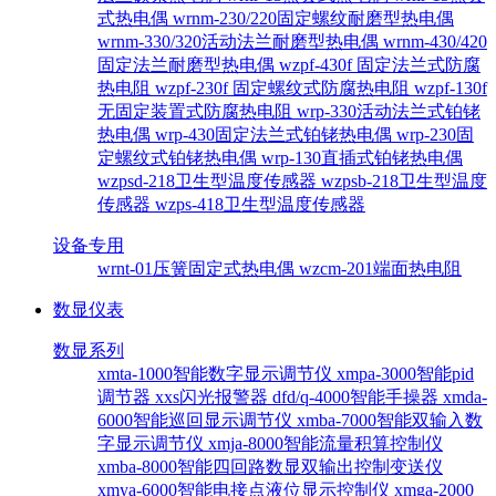
式热电偶
wrnm-230/220固定螺纹耐磨型热电偶
wrnm-330/320活动法兰耐磨型热电偶
wrnm-430/420
固定法兰耐磨型热电偶
wzpf-430f 固定法兰式防腐
热电阻
wzpf-230f 固定螺纹式防腐热电阻
wzpf-130f
无固定装置式防腐热电阻
wrp-330活动法兰式铂铑
热电偶
wrp-430固定法兰式铂铑热电偶
wrp-230固
定螺纹式铂铑热电偶
wrp-130直插式铂铑热电偶
wzpsd-218卫生型温度传感器
wzpsb-218卫生型温度
传感器
wzps-418卫生型温度传感器
设备专用
wrnt-01压簧固定式热电偶
wzcm-201端面热电阻
数显仪表
数显系列
xmta-1000智能数字显示调节仪
xmpa-3000智能pid
调节器
xxs闪光报警器
dfd/q-4000智能手操器
xmda-
6000智能巡回显示调节仪
xmba-7000智能双输入数
字显示调节仪
xmja-8000智能流量积算控制仪
xmba-8000智能四回路数显双输出控制变送仪
xmya-6000智能电接点液位显示控制仪
xmga-2000