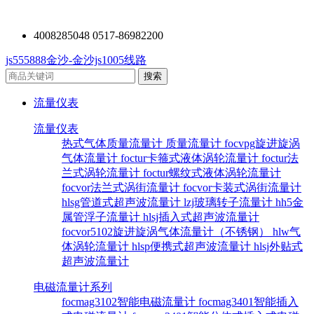
4008285048 0517-86982200
js555888金沙-金沙js1005线路
流量仪表
流量仪表
热式气体质量流量计
质量流量计
focvpg旋进旋涡
气体流量计
foctur卡箍式液体涡轮流量计
foctur法
兰式涡轮流量计
foctur螺纹式液体涡轮流量计
focvor法兰式涡街流量计
focvor卡装式涡街流量计
hlsg管道式超声波流量计
lzj玻璃转子流量计
hh5金
属管浮子流量计
hlsj插入式超声波流量计
focvor5102旋进旋涡气体流量计（不锈钢）
hlw气
体涡轮流量计
hlsp便携式超声波流量计
hlsj外贴式
超声波流量计
电磁流量计系列
focmag3102智能电磁流量计
focmag3401智能插入