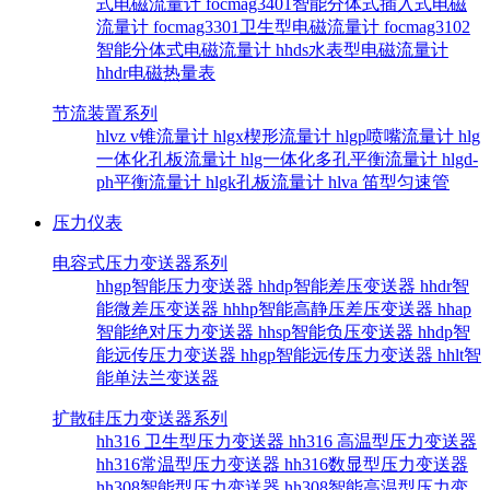
式电磁流量计
focmag3401智能分体式插入式电磁
流量计
focmag3301卫生型电磁流量计
focmag3102
智能分体式电磁流量计
hhds水表型电磁流量计
hhdr电磁热量表
节流装置系列
hlvz v锥流量计
hlgx楔形流量计
hlgp喷嘴流量计
hlg
一体化孔板流量计
hlg一体化多孔平衡流量计
hlgd-
ph平衡流量计
hlgk孔板流量计
hlva 笛型匀速管
压力仪表
电容式压力变送器系列
hhgp智能压力变送器
hhdp智能差压变送器
hhdr智
能微差压变送器
hhhp智能高静压差压变送器
hhap
智能绝对压力变送器
hhsp智能负压变送器
hhdp智
能远传压力变送器
hhgp智能远传压力变送器
hhlt智
能单法兰变送器
扩散硅压力变送器系列
hh316 卫生型压力变送器
hh316 高温型压力变送器
hh316常温型压力变送器
hh316数显型压力变送器
hh308智能型压力变送器
hh308智能高温型压力变