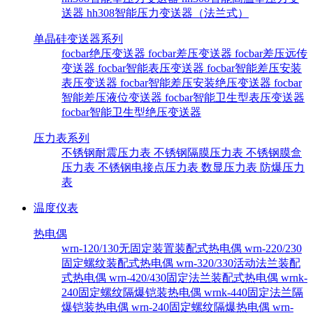
送器
hh308智能压力变送器（法兰式）
单晶硅变送器系列
focbar绝压变送器
focbar差压变送器
focbar差压远传
变送器
focbar智能表压变送器
focbar智能差压安装
表压变送器
focbar智能差压安装绝压变送器
focbar
智能差压液位变送器
focbar智能卫生型表压变送器
focbar智能卫生型绝压变送器
压力表系列
不锈钢耐震压力表
不锈钢隔膜压力表
不锈钢膜盒
压力表
不锈钢电接点压力表
数显压力表
防爆压力
表
温度仪表
热电偶
wrn-120/130无固定装置装配式热电偶
wrn-220/230
固定螺纹装配式热电偶
wrn-320/330活动法兰装配
式热电偶
wrn-420/430固定法兰装配式热电偶
wrnk-
240固定螺纹隔爆铠装热电偶
wrnk-440固定法兰隔
爆铠装热电偶
wrn-240固定螺纹隔爆热电偶
wrn-