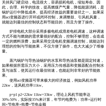
关掉风门硬启动，电流很大，容易损耗电机，缩短寿命。因
此，合理、科学的技改，提高燃煤产气量，降低能源消耗，是
锅炉运行中降低成本、提高经济效益的重要途径之一。如果采
用aci变频器进行开环或闭环控制，来调整鼓、引风机风量，
就能达到最佳的控制状态和节能目的，而且方便了操作。
炉排电机大部分采用多极电机或滑差电机调速，这种调速
方式不能与燃烧的需求量很好的配合，控制不够理想，会造成
一定的燃料浪费，如果采用交流电机变频调速控制，就能达到
理想的控制与节能效果，不仅方便了操作，也大大减少了维修
量。
蒸汽锅炉与导热油锅炉的水泵和导热油泵都是固定转速，
如果根据所需压力大小，采用压力传感器和变频器配合控制水
泵与油泵，使其运行在最佳转速，也能起到非常好的节能效
果。
使用aci变频器可带来极大的经济效益，例如风机功率
22kw，送风机功率11kw。
p=p1 p2=22kw 11kw=33kw，理论上风机节能率达
30%-50%，实际按35%来计算，年节约电费为：功率×运行时
间×节电率×电费=节电金额