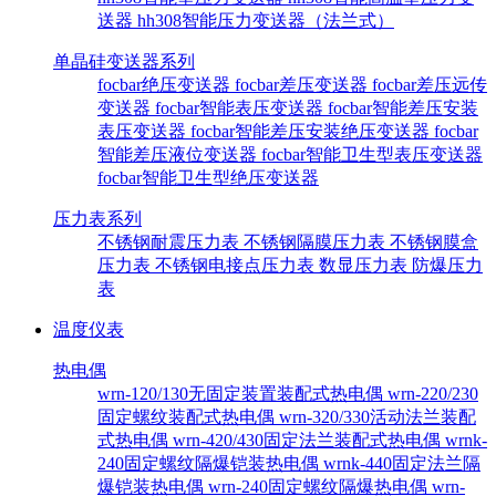
送器
hh308智能压力变送器（法兰式）
单晶硅变送器系列
focbar绝压变送器
focbar差压变送器
focbar差压远传
变送器
focbar智能表压变送器
focbar智能差压安装
表压变送器
focbar智能差压安装绝压变送器
focbar
智能差压液位变送器
focbar智能卫生型表压变送器
focbar智能卫生型绝压变送器
压力表系列
不锈钢耐震压力表
不锈钢隔膜压力表
不锈钢膜盒
压力表
不锈钢电接点压力表
数显压力表
防爆压力
表
温度仪表
热电偶
wrn-120/130无固定装置装配式热电偶
wrn-220/230
固定螺纹装配式热电偶
wrn-320/330活动法兰装配
式热电偶
wrn-420/430固定法兰装配式热电偶
wrnk-
240固定螺纹隔爆铠装热电偶
wrnk-440固定法兰隔
爆铠装热电偶
wrn-240固定螺纹隔爆热电偶
wrn-