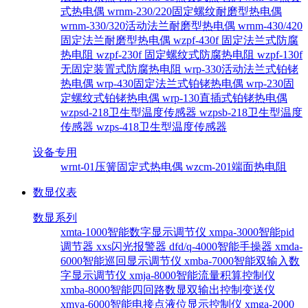
式热电偶
wrnm-230/220固定螺纹耐磨型热电偶
wrnm-330/320活动法兰耐磨型热电偶
wrnm-430/420
固定法兰耐磨型热电偶
wzpf-430f 固定法兰式防腐
热电阻
wzpf-230f 固定螺纹式防腐热电阻
wzpf-130f
无固定装置式防腐热电阻
wrp-330活动法兰式铂铑
热电偶
wrp-430固定法兰式铂铑热电偶
wrp-230固
定螺纹式铂铑热电偶
wrp-130直插式铂铑热电偶
wzpsd-218卫生型温度传感器
wzpsb-218卫生型温度
传感器
wzps-418卫生型温度传感器
设备专用
wrnt-01压簧固定式热电偶
wzcm-201端面热电阻
数显仪表
数显系列
xmta-1000智能数字显示调节仪
xmpa-3000智能pid
调节器
xxs闪光报警器
dfd/q-4000智能手操器
xmda-
6000智能巡回显示调节仪
xmba-7000智能双输入数
字显示调节仪
xmja-8000智能流量积算控制仪
xmba-8000智能四回路数显双输出控制变送仪
xmya-6000智能电接点液位显示控制仪
xmga-2000