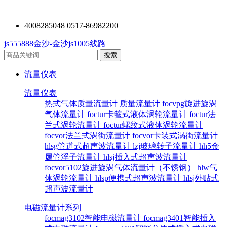
4008285048 0517-86982200
js555888金沙-金沙js1005线路
流量仪表
流量仪表
热式气体质量流量计
质量流量计
focvpg旋进旋涡
气体流量计
foctur卡箍式液体涡轮流量计
foctur法
兰式涡轮流量计
foctur螺纹式液体涡轮流量计
focvor法兰式涡街流量计
focvor卡装式涡街流量计
hlsg管道式超声波流量计
lzj玻璃转子流量计
hh5金
属管浮子流量计
hlsj插入式超声波流量计
focvor5102旋进旋涡气体流量计（不锈钢）
hlw气
体涡轮流量计
hlsp便携式超声波流量计
hlsj外贴式
超声波流量计
电磁流量计系列
focmag3102智能电磁流量计
focmag3401智能插入