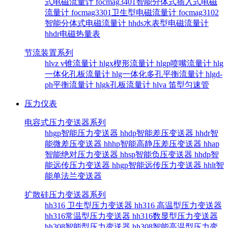
式电磁流量计
focmag3401智能分体式插入式电磁
流量计
focmag3301卫生型电磁流量计
focmag3102
智能分体式电磁流量计
hhds水表型电磁流量计
hhdr电磁热量表
节流装置系列
hlvz v锥流量计
hlgx楔形流量计
hlgp喷嘴流量计
hlg
一体化孔板流量计
hlg一体化多孔平衡流量计
hlgd-
ph平衡流量计
hlgk孔板流量计
hlva 笛型匀速管
压力仪表
电容式压力变送器系列
hhgp智能压力变送器
hhdp智能差压变送器
hhdr智
能微差压变送器
hhhp智能高静压差压变送器
hhap
智能绝对压力变送器
hhsp智能负压变送器
hhdp智
能远传压力变送器
hhgp智能远传压力变送器
hhlt智
能单法兰变送器
扩散硅压力变送器系列
hh316 卫生型压力变送器
hh316 高温型压力变送器
hh316常温型压力变送器
hh316数显型压力变送器
hh308智能型压力变送器
hh308智能高温型压力变