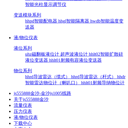
智能光柱显示调节仪
变送模块系列
hhpd智能配电器
hhgl智能隔离器
hwdb智能温度变
送器
液/物位仪表
液位系列
uhz磁翻板液位计
超声波液位计
hhlt02智能扩散硅
液位变送器
hhlt01射频电容液位变送器
物位系列
hhrd导波雷达（缆式）
hhrd导波雷达（杆式）
hhdr
智能雷达物位计（喇叭口）
hhlt01射频导纳物位计
js555888金沙-金沙js1005线路
关于js555888金沙
流量仪表
压力仪表
液/物位仪表
下载中心