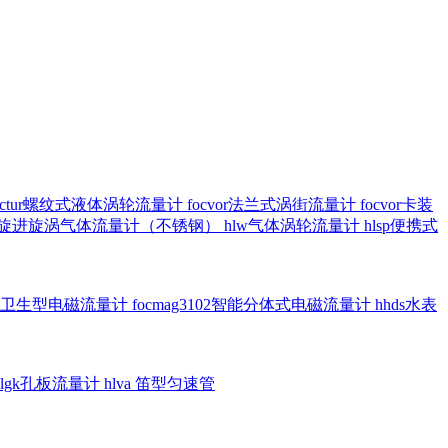
octur螺纹式液体涡轮流量计
focvor法兰式涡街流量计
focvor卡装
5102旋进旋涡气体流量计（不锈钢）
hlw气体涡轮流量计
hlsp便携式
3301卫生型电磁流量计
focmag3102智能分体式电磁流量计
hhds水表
hlgk孔板流量计
hlva 笛型匀速管