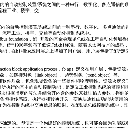
室内的自动控制装置/系统之间的一种串行、数字化、多点通信的
流程工业、楼宇、交
内的自动控制装置/系统之间的一种串行、数字化、多点通信的
、流程工业、楼宇、交通等自动化控制系统中。
s foundation，ff）开发的基金会现场总线在工程自动
96年颁布了低速总线h1标准。随着以太网技术的成熟，ff制定了ff h
能，在h1和hse应用层之上增加了用户层。用户层包括了ff所
application process，fb ap）定义在用户层，包括资源块（re
如链接对象（link object）、趋势对象（trend object）等.
软件对象，包含现场设备的一些硬件和物理特性。资源块定义了
应用所执行的基本的自动控制功能，是定义工业控制系统的监控和
o）设备。功能块根据指定的算法并结合其内含的参数来处理输入参数
备包括传感器、执行器和转换开关。变换块通过由功能块使用的
作为在控制系统中交换信息的映射。在ff现场总线控制系统中，
定的。即便是一个构建好的控制系统，也可能会因为功能或者