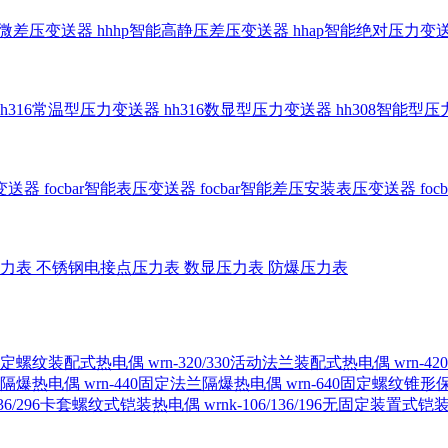
智能微差压变送器
hhhp智能高静压差压变送器
hhap智能绝对压力变
hh316常温型压力变送器
hh316数显型压力变送器
hh308智能型
传变送器
focbar智能表压变送器
focbar智能差压安装表压变送器
fo
压力表
不锈钢电接点压力表
数显压力表
防爆压力表
230固定螺纹装配式热电偶
wrn-320/330活动法兰装配式热电偶
wrn-
螺纹隔爆热电偶
wrn-440固定法兰隔爆热电偶
wrn-640固定螺纹锥
6/236/296卡套螺纹式铠装热电偶
wrnk-106/136/196无固定装置式