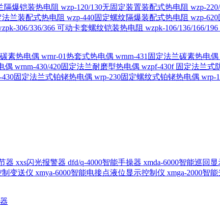
定法兰隔爆铠装热电阻
wzp-120/130无固定装置装配式热电阻
wzp-2
30固定法兰装配式热电阻
wzp-440固定螺纹隔爆装配式热电阻
wzp-
wzpk-306/336/366 可动卡套螺纹铠装热电阻
wzpk-106/136/16
螺纹碳素热电偶
wrnr-01热套式热电偶
wrnm-431固定法兰碳素热电
热电偶
wrnm-430/420固定法兰耐磨型热电偶
wzpf-430f 固定法
p-430固定法兰式铂铑热电偶
wrp-230固定螺纹式铂铑热电偶
wrp
d调节器
xxs闪光报警器
dfd/q-4000智能手操器
xmda-6000智能巡
出控制变送仪
xmya-6000智能电接点液位显示控制仪
xmga-2000
送器