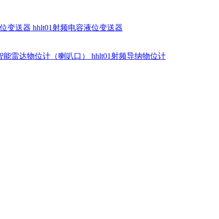
硅液位变送器
hhlt01射频电容液位变送器
dr智能雷达物位计（喇叭口）
hhlt01射频导纳物位计