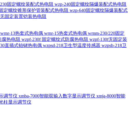
20/230固定螺纹装配式热电阻
wzp-240固定螺纹隔爆装配式热电阻
620固定螺纹锥形保护管装配式热电阻
wzp-640固定螺纹隔爆装配式
6/196 无固定装置铠装热电阻
偶
wrnr-13热套式热电偶
wrnr-15热套式热电偶
wrnm-230/220固定
兰式防腐热电阻
wzpf-230f 固定螺纹式防腐热电阻
wzpf-130f无固定装
-130直插式铂铑热电偶
wzpsd-218卫生型温度传感器
wzpsb-218卫
回显示调节仪
xmba-7000智能双输入数字显示调节仪
xmja-8000智能
智能光柱显示调节仪