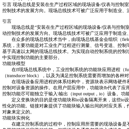
引言 现场总线是安装在生产过程区域的现场设备/仪表与控制
控制技术的发展方向。现场总线技术可被广泛应用于制造业、
引言
现场总线是“安装在生产过程区域的现场设备/仪表与控制室
动控制技术的发展方向。现场总线技术可被广泛应用于制造业
在众多的现场总线技术当中，由现场总线基金会组织（fieldbu
系统，主要功能是对工业生产过程进行测量、信号变送、控制等。ff于19
基于高速以太网的现场总线技术。为实现自动控制系统的控制功
中实现控制功能的主要部分。
功能块模型
在ff现场总线系统中，工业控制系统的功能块应用进程（function block 
（transducer block），以及为满足控制系统需要而增加的各种对象，
在现场设备应用进程的体系结构中，资源块表示网络硬件和
控制对设备资源的操作。在用户层应用中，功能块fb代表了
控制功能尽可能独立于输入\输出（input output，i
定义变换块的目的是使功能块和io设备隔离开来，这些io设
性化的功能。链接对象提供了功能块输入输出间的对应关系，
对象来定义的。
功能块实例化
在建立控制系统的过程中，控制应用所需要的现场设备是不确