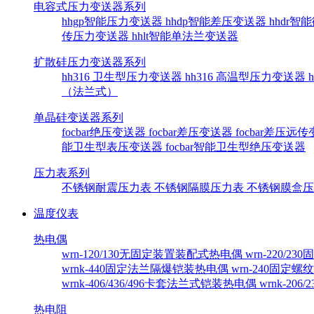
电容式压力变送器系列
hhgp智能压力变送器
hhdp智能差压变送器
hhdr
传压力变送器
hhlt智能单法兰变送器
扩散硅压力变送器系列
hh316 卫生型压力变送器
hh316 高温型压力变送器
（法兰式）
单晶硅变送器系列
focbar绝压变送器
focbar差压变送器
focbar差压远
能卫生型表压变送器
focbar智能卫生型绝压变送器
压力表系列
不锈钢耐震压力表
不锈钢隔膜压力表
不锈钢膜盒
温度仪表
热电偶
wrn-120/130无固定装置装配式热电偶
wrn-220/
wrnk-440固定法兰隔爆铠装热电偶
wrn-240固定
wrnk-406/436/496卡套法兰式铠装热电偶
wrnk-20
热电阻