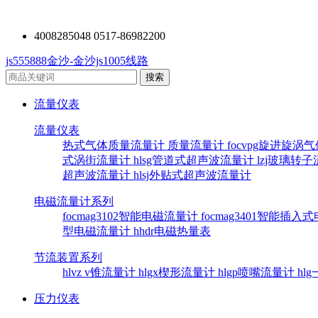
4008285048 0517-86982200
js555888金沙-金沙js1005线路
流量仪表
流量仪表
热式气体质量流量计
质量流量计
focvpg旋进旋涡
式涡街流量计
hlsg管道式超声波流量计
lzj玻璃转
超声波流量计
hlsj外贴式超声波流量计
电磁流量计系列
focmag3102智能电磁流量计
focmag3401智能插
型电磁流量计
hhdr电磁热量表
节流装置系列
hlvz v锥流量计
hlgx楔形流量计
hlgp喷嘴流量计
hl
压力仪表