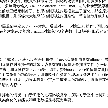
其操作系统采用嵌入式操作系统。因此现场设备的可用资源有限，
数据采集，多路离散输入（multiple discrete input，mdi
之前就已经定制好了。如果控制系统的规模发生了变化，那么原
和数目，则能够大大地降低控制系统的复杂性，节省控制系统升
中定义了action对象。通过对action对象进行操作，可
在的对象或功能块。action对象包含3个参数，以结构的形式定
或者2，0表示没有任何操作，1表示实例化由参数ulfunction指
删除操作时所操作的对象，该参数的取值是设备描述文件（device d
为0，在执行删除操作即ucaction等于2时，参数uoccurrence的
能块后，组态软件向指定的现场设备发出fms（fieldbus mess
类型的功能块。如果本设备中定义了该类型的功能块，则执行实
申请的内存中。
掉电的情况。由于组态的过程比较复杂，所以对于整个控制系统
复实例化的功能块和组态数据显得更为重要。