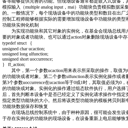
备等能够提供完善的功能。但现场设备通常都是嵌入式设备，
模拟输入（multiple analog input，mai）功能块负责模拟
的。一般情况下，每个现场设备中的功能块类型和数目在出厂
控制工程师能够根据实际的需要增加现场设备中功能块的类型
功能块实例化机制
为实现功能块和其它对象的实例化，在基金会现场总线用户层规范
要的对象或者功能块。也可以通过action对象删除现场设备中存
typedef struct ｛
unsigned char ucaction;
unsigned long ulfunction;
unsigned short uoccurrence;
｝ ff_action;
其中，第一个参数ucaction用来表示所采取的操作，取值为0、1
的功能块或者对象。第二个参数ulfunction表示实例化操作或者
第3个参数uoccurrence在ucaction等于0或1时，其取值必须
的功能块或对象。实例化的操作通过组态软件执行，用户选择了要实例化的功
后，首先判断本设备中是否已经定义了实例化请求操作中指定
指定类型功能块的大小。然后将该类型功能块的模板拷贝到新
功能块数据保存和恢复
在现场总线控制系统中，由于种种原因，很可能会发生设备
于存在实例化的功能块的现场设备，在设备重新上电后能够恢