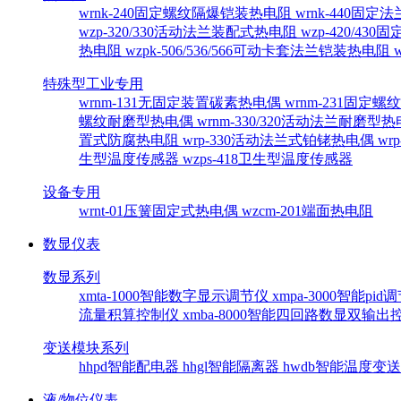
wrnk-240固定螺纹隔爆铠装热电阻
wrnk-440固
wzp-320/330活动法兰装配式热电阻
wzp-420/4
热电阻
wzpk-506/536/566可动卡套法兰铠装热电阻
特殊型工业专用
wrnm-131无固定装置碳素热电偶
wrnm-231固定
螺纹耐磨型热电偶
wrnm-330/320活动法兰耐磨型
置式防腐热电阻
wrp-330活动法兰式铂铑热电偶
wr
生型温度传感器
wzps-418卫生型温度传感器
设备专用
wrnt-01压簧固定式热电偶
wzcm-201端面热电阻
数显仪表
数显系列
xmta-1000智能数字显示调节仪
xmpa-3000智能pi
流量积算控制仪
xmba-8000智能四回路数显双输
变送模块系列
hhpd智能配电器
hhgl智能隔离器
hwdb智能温度变
液/物位仪表