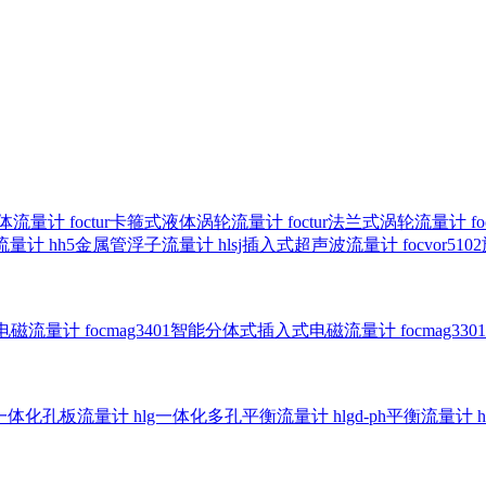
气体流量计
foctur卡箍式液体涡轮流量计
foctur法兰式涡轮流量计
f
子流量计
hh5金属管浮子流量计
hlsj插入式超声波流量计
focvor
入式电磁流量计
focmag3401智能分体式插入式电磁流量计
focmag
g一体化孔板流量计
hlg一体化多孔平衡流量计
hlgd-ph平衡流量计