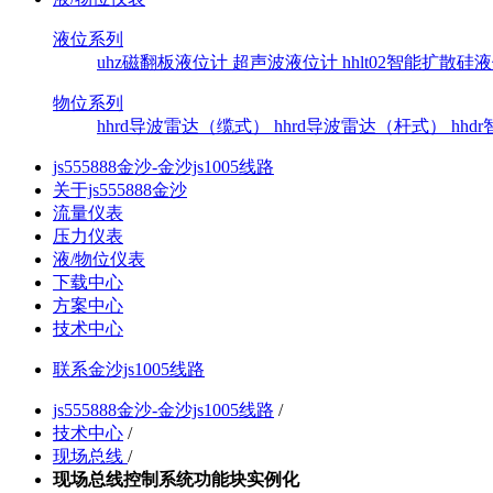
液位系列
uhz磁翻板液位计
超声波液位计
hhlt02智能扩散
物位系列
hhrd导波雷达（缆式）
hhrd导波雷达（杆式）
hh
js555888金沙-金沙js1005线路
关于js555888金沙
流量仪表
压力仪表
液/物位仪表
下载中心
方案中心
技术中心
联系金沙js1005线路
js555888金沙-金沙js1005线路
/
技术中心
/
现场总线
/
现场总线控制系统功能块实例化