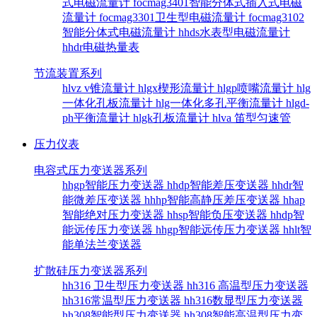
式电磁流量计
focmag3401智能分体式插入式电磁
流量计
focmag3301卫生型电磁流量计
focmag3102
智能分体式电磁流量计
hhds水表型电磁流量计
hhdr电磁热量表
节流装置系列
hlvz v锥流量计
hlgx楔形流量计
hlgp喷嘴流量计
hlg
一体化孔板流量计
hlg一体化多孔平衡流量计
hlgd-
ph平衡流量计
hlgk孔板流量计
hlva 笛型匀速管
压力仪表
电容式压力变送器系列
hhgp智能压力变送器
hhdp智能差压变送器
hhdr智
能微差压变送器
hhhp智能高静压差压变送器
hhap
智能绝对压力变送器
hhsp智能负压变送器
hhdp智
能远传压力变送器
hhgp智能远传压力变送器
hhlt智
能单法兰变送器
扩散硅压力变送器系列
hh316 卫生型压力变送器
hh316 高温型压力变送器
hh316常温型压力变送器
hh316数显型压力变送器
hh308智能型压力变送器
hh308智能高温型压力变