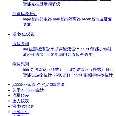
智能光柱显示调节仪
变送模块系列
hhpd智能配电器
hhgl智能隔离器
hwdb智能温度变
送器
液/物位仪表
液位系列
uhz磁翻板液位计
超声波液位计
hhlt02智能扩散硅
液位变送器
hhlt01射频电容液位变送器
物位系列
hhrd导波雷达（缆式）
hhrd导波雷达（杆式）
hhdr
智能雷达物位计（喇叭口）
hhlt01射频导纳物位计
js555888金沙-金沙js1005线路
关于js555888金沙
流量仪表
压力仪表
液/物位仪表
下载中心