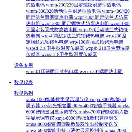
式热电偶
wrnm-230/220固定螺纹耐磨型热电偶
wrnm-330/320活动法兰耐磨型热电偶
wrnm-430/420
固定法兰耐磨型热电偶
wzpf-430f 固定法兰式防腐
热电阻
wzpf-230f 固定螺纹式防腐热电阻
wzpf-130f
无固定装置式防腐热电阻
wrp-330活动法兰式铂铑
热电偶
wrp-430固定法兰式铂铑热电偶
wrp-230固
定螺纹式铂铑热电偶
wrp-130直插式铂铑热电偶
wzpsd-218卫生型温度传感器
wzpsb-218卫生型温度
传感器
wzps-418卫生型温度传感器
设备专用
wrnt-01压簧固定式热电偶
wzcm-201端面热电阻
数显仪表
数显系列
xmta-1000智能数字显示调节仪
xmpa-3000智能pid
调节器
xxs闪光报警器
dfd/q-4000智能手操器
xmda-
6000智能巡回显示调节仪
xmba-7000智能双输入数
字显示调节仪
xmja-8000智能流量积算控制仪
xmba-8000智能四回路数显双输出控制变送仪
xmya-6000智能电接点液位显示控制仪
xmga-2000