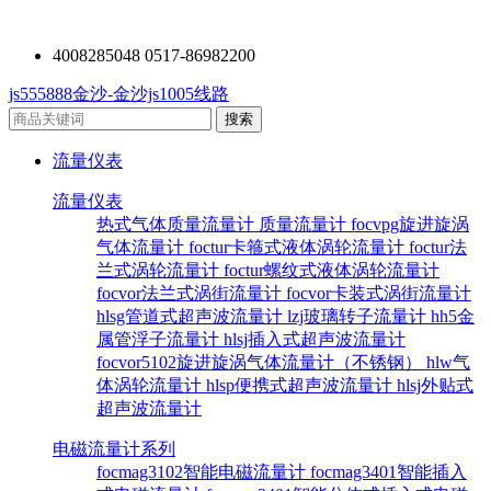
4008285048 0517-86982200
js555888金沙-金沙js1005线路
流量仪表
流量仪表
热式气体质量流量计
质量流量计
focvpg旋进旋涡
气体流量计
foctur卡箍式液体涡轮流量计
foctur法
兰式涡轮流量计
foctur螺纹式液体涡轮流量计
focvor法兰式涡街流量计
focvor卡装式涡街流量计
hlsg管道式超声波流量计
lzj玻璃转子流量计
hh5金
属管浮子流量计
hlsj插入式超声波流量计
focvor5102旋进旋涡气体流量计（不锈钢）
hlw气
体涡轮流量计
hlsp便携式超声波流量计
hlsj外贴式
超声波流量计
电磁流量计系列
focmag3102智能电磁流量计
focmag3401智能插入