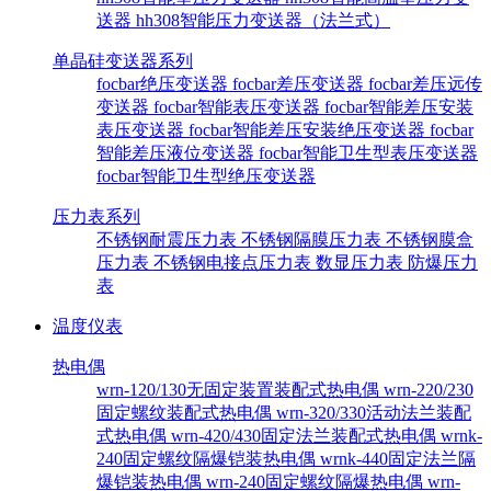
送器
hh308智能压力变送器（法兰式）
单晶硅变送器系列
focbar绝压变送器
focbar差压变送器
focbar差压远传
变送器
focbar智能表压变送器
focbar智能差压安装
表压变送器
focbar智能差压安装绝压变送器
focbar
智能差压液位变送器
focbar智能卫生型表压变送器
focbar智能卫生型绝压变送器
压力表系列
不锈钢耐震压力表
不锈钢隔膜压力表
不锈钢膜盒
压力表
不锈钢电接点压力表
数显压力表
防爆压力
表
温度仪表
热电偶
wrn-120/130无固定装置装配式热电偶
wrn-220/230
固定螺纹装配式热电偶
wrn-320/330活动法兰装配
式热电偶
wrn-420/430固定法兰装配式热电偶
wrnk-
240固定螺纹隔爆铠装热电偶
wrnk-440固定法兰隔
爆铠装热电偶
wrn-240固定螺纹隔爆热电偶
wrn-