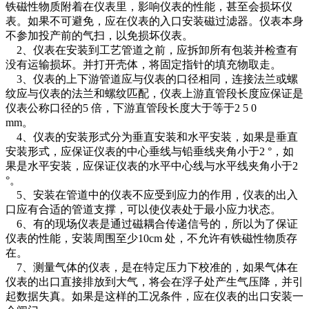
铁磁性物质附着在仪表里，影响仪表的性能，甚至会损坏仪
表。如果不可避免，应在仪表的入口安装磁过滤器。仪表本身
不参加投产前的气扫，以免损坏仪表。
2、仪表在安装到工艺管道之前，应拆卸所有包装并检查有
没有运输损坏。并打开壳体，将固定指针的填充物取走。
3、仪表的上下游管道应与仪表的口径相同，连接法兰或螺
纹应与仪表的法兰和螺纹匹配，仪表上游直管段长度应保证是
仪表公称口径的5 倍，下游直管段长度大于等于2 5 0
mm。
4、仪表的安装形式分为垂直安装和水平安装，如果是垂直
安装形式，应保证仪表的中心垂线与铅垂线夹角小于2 °，如
果是水平安装，应保证仪表的水平中心线与水平线夹角小于2
°。
5、安装在管道中的仪表不应受到应力的作用，仪表的出入
口应有合适的管道支撑，可以使仪表处于最小应力状态。
6、有的现场仪表是通过磁耦合传递信号的，所以为了保证
仪表的性能，安装周围至少10cm 处，不允许有铁磁性物质存
在。
7、测量气体的仪表，是在特定压力下校准的，如果气体在
仪表的出口直接排放到大气，将会在浮子处产生气压降，并引
起数据失真。如果是这样的工况条件，应在仪表的出口安装一