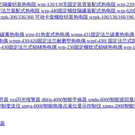
定法兰隔爆铠装热电阻
wzp-120/130无固定装置装配式热电阻
wzp-2
30固定法兰装配式热电阻
wzp-440固定螺纹隔爆装配式热电阻
wzp-
wzpk-306/336/366 可动卡套螺纹铠装热电阻
wzpk-106/136/16
螺纹碳素热电偶
wrnr-01热套式热电偶
wrnm-431固定法兰碳素热电
热电偶
wrnm-430/420固定法兰耐磨型热电偶
wzpf-430f 固定法
p-430固定法兰式铂铑热电偶
wrp-230固定螺纹式铂铑热电偶
wrp
d调节器
xxs闪光报警器
dfd/q-4000智能手操器
xmda-6000智能巡
出控制变送仪
xmya-6000智能电接点液位显示控制仪
xmga-2000
送器