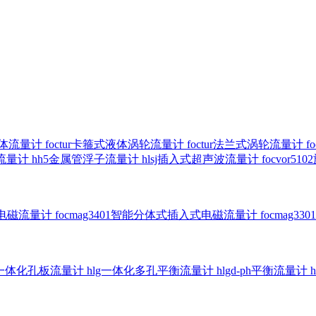
气体流量计
foctur卡箍式液体涡轮流量计
foctur法兰式涡轮流量计
f
子流量计
hh5金属管浮子流量计
hlsj插入式超声波流量计
focvor
入式电磁流量计
focmag3401智能分体式插入式电磁流量计
focmag
g一体化孔板流量计
hlg一体化多孔平衡流量计
hlgd-ph平衡流量计