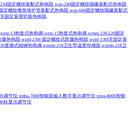
20/230固定螺纹装配式热电阻
wzp-240固定螺纹隔爆装配式热电阻
620固定螺纹锥形保护管装配式热电阻
wzp-640固定螺纹隔爆装配式
6/196 无固定装置铠装热电阻
偶
wrnr-13热套式热电偶
wrnr-15热套式热电偶
wrnm-230/220固定
兰式防腐热电阻
wzpf-230f 固定螺纹式防腐热电阻
wzpf-130f无固定装
-130直插式铂铑热电偶
wzpsd-218卫生型温度传感器
wzpsb-218卫
回显示调节仪
xmba-7000智能双输入数字显示调节仪
xmja-8000智能
智能光柱显示调节仪