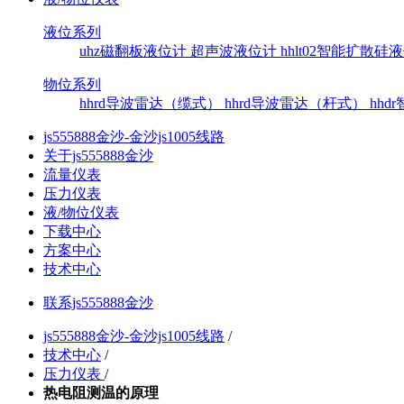
液位系列
uhz磁翻板液位计
超声波液位计
hhlt02智能扩散
物位系列
hhrd导波雷达（缆式）
hhrd导波雷达（杆式）
hh
js555888金沙-金沙js1005线路
关于js555888金沙
流量仪表
压力仪表
液/物位仪表
下载中心
方案中心
技术中心
联系js555888金沙
js555888金沙-金沙js1005线路
/
技术中心
/
压力仪表
/
热电阻测温的原理