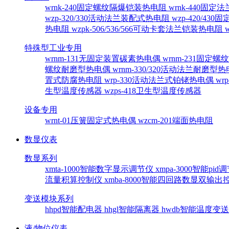
wrnk-240固定螺纹隔爆铠装热电阻
wrnk-440固
wzp-320/330活动法兰装配式热电阻
wzp-420/4
热电阻
wzpk-506/536/566可动卡套法兰铠装热电阻
特殊型工业专用
wrnm-131无固定装置碳素热电偶
wrnm-231固定
螺纹耐磨型热电偶
wrnm-330/320活动法兰耐磨型
置式防腐热电阻
wrp-330活动法兰式铂铑热电偶
wr
生型温度传感器
wzps-418卫生型温度传感器
设备专用
wrnt-01压簧固定式热电偶
wzcm-201端面热电阻
数显仪表
数显系列
xmta-1000智能数字显示调节仪
xmpa-3000智能pi
流量积算控制仪
xmba-8000智能四回路数显双输
变送模块系列
hhpd智能配电器
hhgl智能隔离器
hwdb智能温度变
液/物位仪表