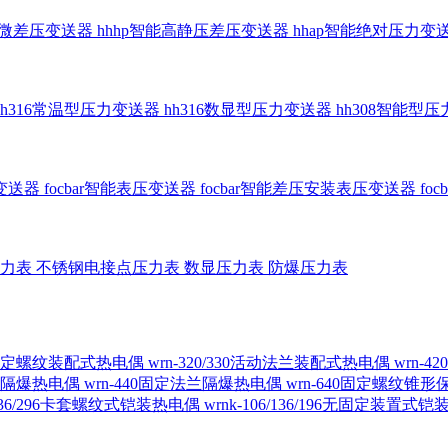
智能微差压变送器
hhhp智能高静压差压变送器
hhap智能绝对压力变
hh316常温型压力变送器
hh316数显型压力变送器
hh308智能型
传变送器
focbar智能表压变送器
focbar智能差压安装表压变送器
fo
压力表
不锈钢电接点压力表
数显压力表
防爆压力表
230固定螺纹装配式热电偶
wrn-320/330活动法兰装配式热电偶
wrn-
螺纹隔爆热电偶
wrn-440固定法兰隔爆热电偶
wrn-640固定螺纹锥
6/236/296卡套螺纹式铠装热电偶
wrnk-106/136/196无固定装置式