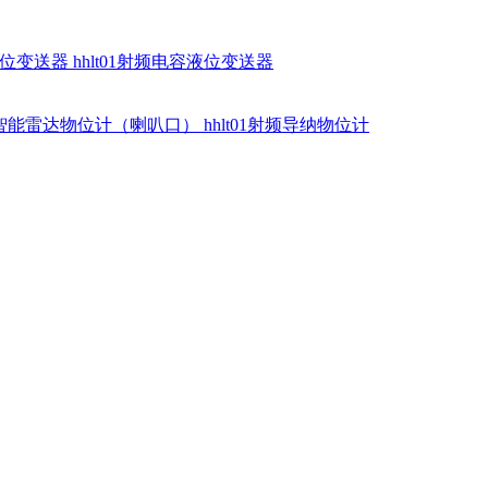
硅液位变送器
hhlt01射频电容液位变送器
dr智能雷达物位计（喇叭口）
hhlt01射频导纳物位计