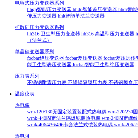
电容式压力变送器系列
hhgp智能压力变送器
hhdp智能差压变送器
hhdr
传压力变送器
hhlt智能单法兰变送器
扩散硅压力变送器系列
hh316 卫生型压力变送器
hh316 高温型压力变送器
（法兰式）
单晶硅变送器系列
focbar绝压变送器
focbar差压变送器
focbar差压远
能卫生型表压变送器
focbar智能卫生型绝压变送器
压力表系列
不锈钢耐震压力表
不锈钢隔膜压力表
不锈钢膜盒
温度仪表
热电偶
wrn-120/130无固定装置装配式热电偶
wrn-220/
wrnk-440固定法兰隔爆铠装热电偶
wrn-240固定
wrnk-406/436/496卡套法兰式铠装热电偶
wrnk-20
热电阻