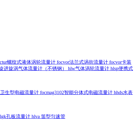
octur螺纹式液体涡轮流量计
focvor法兰式涡街流量计
focvor卡装
5102旋进旋涡气体流量计（不锈钢）
hlw气体涡轮流量计
hlsp便携式
3301卫生型电磁流量计
focmag3102智能分体式电磁流量计
hhds水表
hlgk孔板流量计
hlva 笛型匀速管