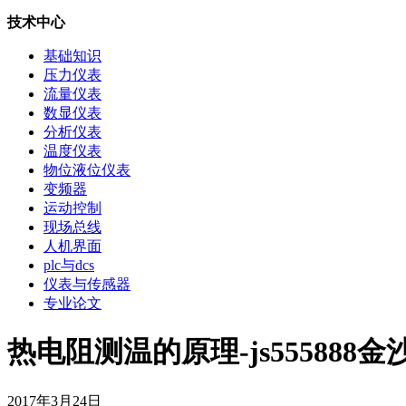
技术中心
基础知识
压力仪表
流量仪表
数显仪表
分析仪表
温度仪表
物位液位仪表
变频器
运动控制
现场总线
人机界面
plc与dcs
仪表与传感器
专业论文
热电阻测温的原理-js555888金
2017年3月24日