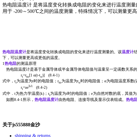
热电阻温度计 是将温度变化转换成电阻的变化来进行温度测量
用于 -200～500℃之间的温度测量，特殊情况下，可以测量更
热电阻温度计
是将温度变化转换成电阻的变化来进行温度测量的。该
温度计
下，可以测量更高或更低的温度。
1
热电阻
的测温原理
热电阻温度计是基于金属导体或半金属导体电阻值与温童呈一定函数关系的
r
=r
[1 α(t-t
)] (8.4-1)
t
to
o
式中，r
为温度为t时的电阻值；r
为温度为t
时的电阻值；α为电阻温度系数
t
to
o
b/t
r
=ae
(8.4-2)
t
式中．t为热力学温度(k)；r
为温度为t时的电阻值；e为自然对数的底，其值为2
t
如图8.4-1所示，
热电阻温度计
由热电阻、连接导线及显示仪表组成。
热电
关于js555888金沙
shipping & returns