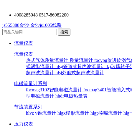
4008285048 0517-86982200
js555888金沙-金沙js1005线路
流量仪表
流量仪表
热式气体质量流量计
质量流量计
focvpg旋进旋涡
式涡街流量计
hlsg管道式超声波流量计
lzj玻璃转
超声波流量计
hlsj外贴式超声波流量计
电磁流量计系列
focmag3102智能电磁流量计
focmag3401智能插
型电磁流量计
hhdr电磁热量表
节流装置系列
hlvz v锥流量计
hlgx楔形流量计
hlgp喷嘴流量计
hl
压力仪表