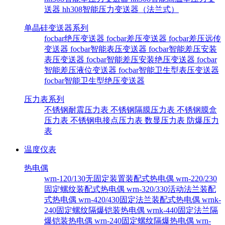
送器
hh308智能压力变送器（法兰式）
单晶硅变送器系列
focbar绝压变送器
focbar差压变送器
focbar差压远传
变送器
focbar智能表压变送器
focbar智能差压安装
表压变送器
focbar智能差压安装绝压变送器
focbar
智能差压液位变送器
focbar智能卫生型表压变送器
focbar智能卫生型绝压变送器
压力表系列
不锈钢耐震压力表
不锈钢隔膜压力表
不锈钢膜盒
压力表
不锈钢电接点压力表
数显压力表
防爆压力
表
温度仪表
热电偶
wrn-120/130无固定装置装配式热电偶
wrn-220/230
固定螺纹装配式热电偶
wrn-320/330活动法兰装配
式热电偶
wrn-420/430固定法兰装配式热电偶
wrnk-
240固定螺纹隔爆铠装热电偶
wrnk-440固定法兰隔
爆铠装热电偶
wrn-240固定螺纹隔爆热电偶
wrn-