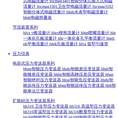
式电磁流量计
focmag3401智能分体式插入式电磁
流量计
focmag3301卫生型电磁流量计
focmag3102
智能分体式电磁流量计
hhds水表型电磁流量计
hhdr电磁热量表
节流装置系列
hlvz v锥流量计
hlgx楔形流量计
hlgp喷嘴流量计
hlg
一体化孔板流量计
hlg一体化多孔平衡流量计
hlgd-
ph平衡流量计
hlgk孔板流量计
hlva 笛型匀速管
压力仪表
电容式压力变送器系列
hhgp智能压力变送器
hhdp智能差压变送器
hhdr智
能微差压变送器
hhhp智能高静压差压变送器
hhap
智能绝对压力变送器
hhsp智能负压变送器
hhdp智
能远传压力变送器
hhgp智能远传压力变送器
hhlt智
能单法兰变送器
扩散硅压力变送器系列
hh316 卫生型压力变送器
hh316 高温型压力变送器
hh316常温型压力变送器
hh316数显型压力变送器
hh308智能型压力变送器
hh308智能高温型压力变