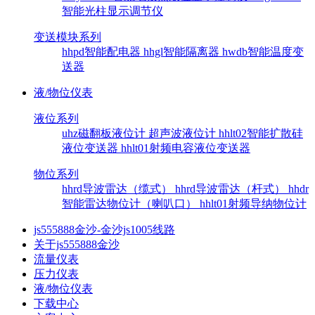
智能光柱显示调节仪
变送模块系列
hhpd智能配电器
hhgl智能隔离器
hwdb智能温度变
送器
液/物位仪表
液位系列
uhz磁翻板液位计
超声波液位计
hhlt02智能扩散硅
液位变送器
hhlt01射频电容液位变送器
物位系列
hhrd导波雷达（缆式）
hhrd导波雷达（杆式）
hhdr
智能雷达物位计（喇叭口）
hhlt01射频导纳物位计
js555888金沙-金沙js1005线路
关于js555888金沙
流量仪表
压力仪表
液/物位仪表
下载中心