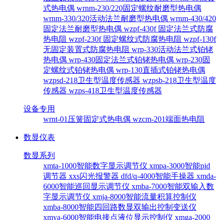
式热电偶
wrnm-230/220固定螺纹耐磨型热电偶
wrnm-330/320活动法兰耐磨型热电偶
wrnm-430/420
固定法兰耐磨型热电偶
wzpf-430f 固定法兰式防腐
热电阻
wzpf-230f 固定螺纹式防腐热电阻
wzpf-130f
无固定装置式防腐热电阻
wrp-330活动法兰式铂铑
热电偶
wrp-430固定法兰式铂铑热电偶
wrp-230固
定螺纹式铂铑热电偶
wrp-130直插式铂铑热电偶
wzpsd-218卫生型温度传感器
wzpsb-218卫生型温度
传感器
wzps-418卫生型温度传感器
设备专用
wrnt-01压簧固定式热电偶
wzcm-201端面热电阻
数显仪表
数显系列
xmta-1000智能数字显示调节仪
xmpa-3000智能pid
调节器
xxs闪光报警器
dfd/q-4000智能手操器
xmda-
6000智能巡回显示调节仪
xmba-7000智能双输入数
字显示调节仪
xmja-8000智能流量积算控制仪
xmba-8000智能四回路数显双输出控制变送仪
xmya-6000智能电接点液位显示控制仪
xmga-2000