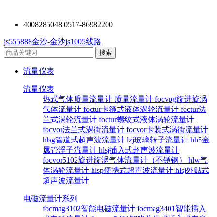
4008285048 0517-86982200
js555888金沙-金沙js1005线路
流量仪表
流量仪表
热式气体质量流量计
质量流量计
focvpg旋进旋涡
气体流量计
foctur卡箍式液体涡轮流量计
foctur法
兰式涡轮流量计
foctur螺纹式液体涡轮流量计
focvor法兰式涡街流量计
focvor卡装式涡街流量计
hlsg管道式超声波流量计
lzj玻璃转子流量计
hh5金
属管浮子流量计
hlsj插入式超声波流量计
focvor5102旋进旋涡气体流量计（不锈钢）
hlw气
体涡轮流量计
hlsp便携式超声波流量计
hlsj外贴式
超声波流量计
电磁流量计系列
focmag3102智能电磁流量计
focmag3401智能插入