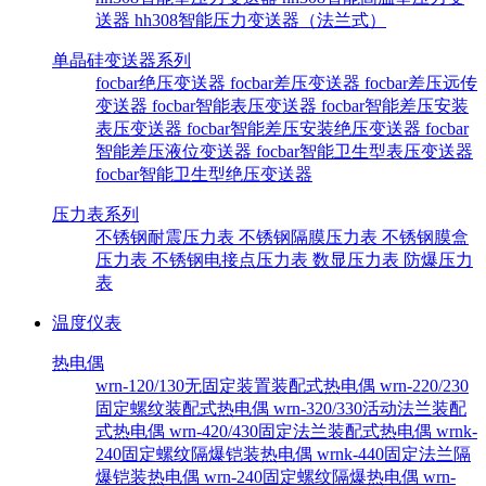
送器
hh308智能压力变送器（法兰式）
单晶硅变送器系列
focbar绝压变送器
focbar差压变送器
focbar差压远传
变送器
focbar智能表压变送器
focbar智能差压安装
表压变送器
focbar智能差压安装绝压变送器
focbar
智能差压液位变送器
focbar智能卫生型表压变送器
focbar智能卫生型绝压变送器
压力表系列
不锈钢耐震压力表
不锈钢隔膜压力表
不锈钢膜盒
压力表
不锈钢电接点压力表
数显压力表
防爆压力
表
温度仪表
热电偶
wrn-120/130无固定装置装配式热电偶
wrn-220/230
固定螺纹装配式热电偶
wrn-320/330活动法兰装配
式热电偶
wrn-420/430固定法兰装配式热电偶
wrnk-
240固定螺纹隔爆铠装热电偶
wrnk-440固定法兰隔
爆铠装热电偶
wrn-240固定螺纹隔爆热电偶
wrn-