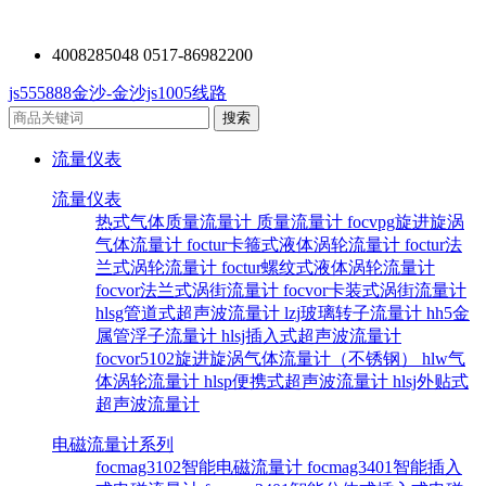
4008285048 0517-86982200
js555888金沙-金沙js1005线路
流量仪表
流量仪表
热式气体质量流量计
质量流量计
focvpg旋进旋涡
气体流量计
foctur卡箍式液体涡轮流量计
foctur法
兰式涡轮流量计
foctur螺纹式液体涡轮流量计
focvor法兰式涡街流量计
focvor卡装式涡街流量计
hlsg管道式超声波流量计
lzj玻璃转子流量计
hh5金
属管浮子流量计
hlsj插入式超声波流量计
focvor5102旋进旋涡气体流量计（不锈钢）
hlw气
体涡轮流量计
hlsp便携式超声波流量计
hlsj外贴式
超声波流量计
电磁流量计系列
focmag3102智能电磁流量计
focmag3401智能插入