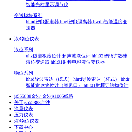
智能光柱显示调节仪
变送模块系列
hhpd智能配电器
hhgl智能隔离器
hwdb智能温度变
送器
液/物位仪表
液位系列
uhz磁翻板液位计
超声波液位计
hhlt02智能扩散硅
液位变送器
hhlt01射频电容液位变送器
物位系列
hhrd导波雷达（缆式）
hhrd导波雷达（杆式）
hhdr
智能雷达物位计（喇叭口）
hhlt01射频导纳物位计
js555888金沙-金沙js1005线路
关于js555888金沙
流量仪表
压力仪表
液/物位仪表
下载中心