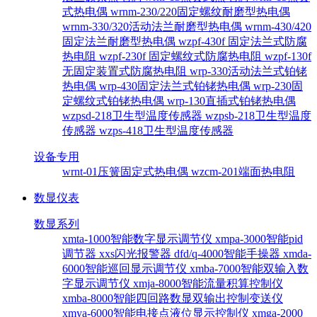
式热电偶
wrnm-230/220固定螺纹耐磨型热电偶
wrnm-330/320活动法兰耐磨型热电偶
wrnm-430/420
固定法兰耐磨型热电偶
wzpf-430f 固定法兰式防腐
热电阻
wzpf-230f 固定螺纹式防腐热电阻
wzpf-130f
无固定装置式防腐热电阻
wrp-330活动法兰式铂铑
热电偶
wrp-430固定法兰式铂铑热电偶
wrp-230固
定螺纹式铂铑热电偶
wrp-130直插式铂铑热电偶
wzpsd-218卫生型温度传感器
wzpsb-218卫生型温度
传感器
wzps-418卫生型温度传感器
设备专用
wrnt-01压簧固定式热电偶
wzcm-201端面热电阻
数显仪表
数显系列
xmta-1000智能数字显示调节仪
xmpa-3000智能pid
调节器
xxs闪光报警器
dfd/q-4000智能手操器
xmda-
6000智能巡回显示调节仪
xmba-7000智能双输入数
字显示调节仪
xmja-8000智能流量积算控制仪
xmba-8000智能四回路数显双输出控制变送仪
xmya-6000智能电接点液位显示控制仪
xmga-2000