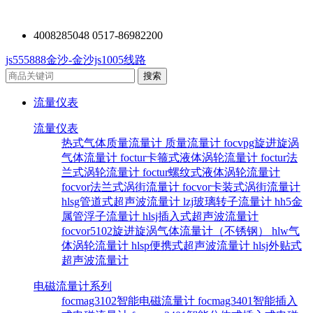
4008285048 0517-86982200
js555888金沙-金沙js1005线路
流量仪表
流量仪表
热式气体质量流量计
质量流量计
focvpg旋进旋涡
气体流量计
foctur卡箍式液体涡轮流量计
foctur法
兰式涡轮流量计
foctur螺纹式液体涡轮流量计
focvor法兰式涡街流量计
focvor卡装式涡街流量计
hlsg管道式超声波流量计
lzj玻璃转子流量计
hh5金
属管浮子流量计
hlsj插入式超声波流量计
focvor5102旋进旋涡气体流量计（不锈钢）
hlw气
体涡轮流量计
hlsp便携式超声波流量计
hlsj外贴式
超声波流量计
电磁流量计系列
focmag3102智能电磁流量计
focmag3401智能插入