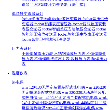
送器
hh308智能压力变送器（法兰式）
单晶硅变送器系列
focbar绝压变送器
focbar差压变送器
focbar差压远传
变送器
focbar智能表压变送器
focbar智能差压安装
表压变送器
focbar智能差压安装绝压变送器
focbar
智能差压液位变送器
focbar智能卫生型表压变送器
focbar智能卫生型绝压变送器
压力表系列
不锈钢耐震压力表
不锈钢隔膜压力表
不锈钢膜盒
压力表
不锈钢电接点压力表
数显压力表
防爆压力
表
温度仪表
热电偶
wrn-120/130无固定装置装配式热电偶
wrn-220/230
固定螺纹装配式热电偶
wrn-320/330活动法兰装配
式热电偶
wrn-420/430固定法兰装配式热电偶
wrnk-
240固定螺纹隔爆铠装热电偶
wrnk-440固定法兰隔
爆铠装热电偶
wrn-240固定螺纹隔爆热电偶
wrn-