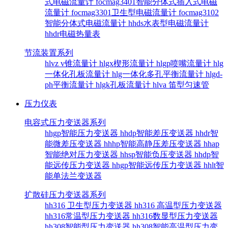
式电磁流量计
focmag3401智能分体式插入式电磁
流量计
focmag3301卫生型电磁流量计
focmag3102
智能分体式电磁流量计
hhds水表型电磁流量计
hhdr电磁热量表
节流装置系列
hlvz v锥流量计
hlgx楔形流量计
hlgp喷嘴流量计
hlg
一体化孔板流量计
hlg一体化多孔平衡流量计
hlgd-
ph平衡流量计
hlgk孔板流量计
hlva 笛型匀速管
压力仪表
电容式压力变送器系列
hhgp智能压力变送器
hhdp智能差压变送器
hhdr智
能微差压变送器
hhhp智能高静压差压变送器
hhap
智能绝对压力变送器
hhsp智能负压变送器
hhdp智
能远传压力变送器
hhgp智能远传压力变送器
hhlt智
能单法兰变送器
扩散硅压力变送器系列
hh316 卫生型压力变送器
hh316 高温型压力变送器
hh316常温型压力变送器
hh316数显型压力变送器
hh308智能型压力变送器
hh308智能高温型压力变