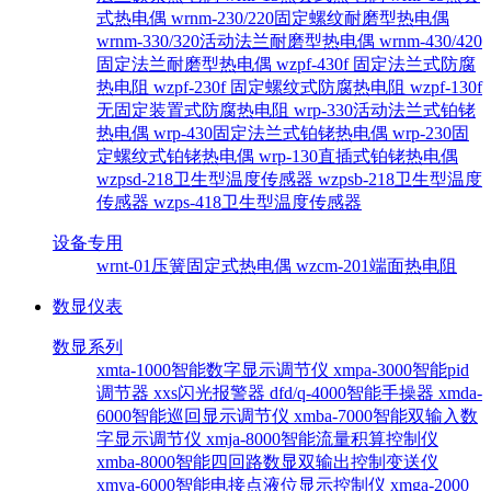
式热电偶
wrnm-230/220固定螺纹耐磨型热电偶
wrnm-330/320活动法兰耐磨型热电偶
wrnm-430/420
固定法兰耐磨型热电偶
wzpf-430f 固定法兰式防腐
热电阻
wzpf-230f 固定螺纹式防腐热电阻
wzpf-130f
无固定装置式防腐热电阻
wrp-330活动法兰式铂铑
热电偶
wrp-430固定法兰式铂铑热电偶
wrp-230固
定螺纹式铂铑热电偶
wrp-130直插式铂铑热电偶
wzpsd-218卫生型温度传感器
wzpsb-218卫生型温度
传感器
wzps-418卫生型温度传感器
设备专用
wrnt-01压簧固定式热电偶
wzcm-201端面热电阻
数显仪表
数显系列
xmta-1000智能数字显示调节仪
xmpa-3000智能pid
调节器
xxs闪光报警器
dfd/q-4000智能手操器
xmda-
6000智能巡回显示调节仪
xmba-7000智能双输入数
字显示调节仪
xmja-8000智能流量积算控制仪
xmba-8000智能四回路数显双输出控制变送仪
xmya-6000智能电接点液位显示控制仪
xmga-2000