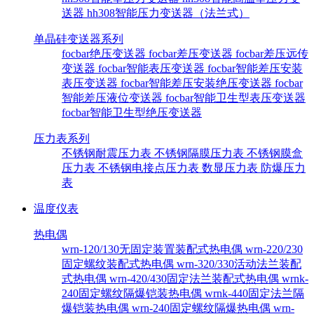
送器
hh308智能压力变送器（法兰式）
单晶硅变送器系列
focbar绝压变送器
focbar差压变送器
focbar差压远传
变送器
focbar智能表压变送器
focbar智能差压安装
表压变送器
focbar智能差压安装绝压变送器
focbar
智能差压液位变送器
focbar智能卫生型表压变送器
focbar智能卫生型绝压变送器
压力表系列
不锈钢耐震压力表
不锈钢隔膜压力表
不锈钢膜盒
压力表
不锈钢电接点压力表
数显压力表
防爆压力
表
温度仪表
热电偶
wrn-120/130无固定装置装配式热电偶
wrn-220/230
固定螺纹装配式热电偶
wrn-320/330活动法兰装配
式热电偶
wrn-420/430固定法兰装配式热电偶
wrnk-
240固定螺纹隔爆铠装热电偶
wrnk-440固定法兰隔
爆铠装热电偶
wrn-240固定螺纹隔爆热电偶
wrn-