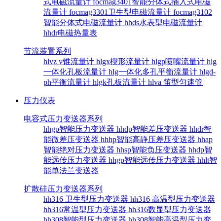
式电磁流量计
focmag3401智能分体式插入式电磁
流量计
focmag3301卫生型电磁流量计
focmag3102
智能分体式电磁流量计
hhds水表型电磁流量计
hhdr电磁热量表
节流装置系列
hlvz v锥流量计
hlgx楔形流量计
hlgp喷嘴流量计
hlg
一体化孔板流量计
hlg一体化多孔平衡流量计
hlgd-
ph平衡流量计
hlgk孔板流量计
hlva 笛型匀速管
压力仪表
电容式压力变送器系列
hhgp智能压力变送器
hhdp智能差压变送器
hhdr智
能微差压变送器
hhhp智能高静压差压变送器
hhap
智能绝对压力变送器
hhsp智能负压变送器
hhdp智
能远传压力变送器
hhgp智能远传压力变送器
hhlt智
能单法兰变送器
扩散硅压力变送器系列
hh316 卫生型压力变送器
hh316 高温型压力变送器
hh316常温型压力变送器
hh316数显型压力变送器
hh308智能型压力变送器
hh308智能高温型压力变