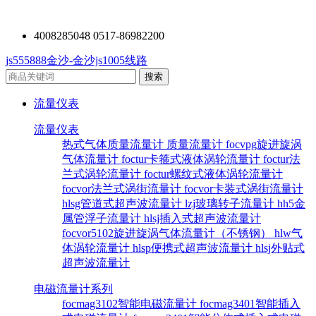
4008285048 0517-86982200
js555888金沙-金沙js1005线路
流量仪表
流量仪表
热式气体质量流量计
质量流量计
focvpg旋进旋涡
气体流量计
foctur卡箍式液体涡轮流量计
foctur法
兰式涡轮流量计
foctur螺纹式液体涡轮流量计
focvor法兰式涡街流量计
focvor卡装式涡街流量计
hlsg管道式超声波流量计
lzj玻璃转子流量计
hh5金
属管浮子流量计
hlsj插入式超声波流量计
focvor5102旋进旋涡气体流量计（不锈钢）
hlw气
体涡轮流量计
hlsp便携式超声波流量计
hlsj外贴式
超声波流量计
电磁流量计系列
focmag3102智能电磁流量计
focmag3401智能插入