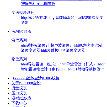
智能光柱显示调节仪
变送模块系列
hhpd智能配电器
hhgl智能隔离器
hwdb智能温度变
送器
液/物位仪表
液位系列
uhz磁翻板液位计
超声波液位计
hhlt02智能扩散硅
液位变送器
hhlt01射频电容液位变送器
物位系列
hhrd导波雷达（缆式）
hhrd导波雷达（杆式）
hhdr
智能雷达物位计（喇叭口）
hhlt01射频导纳物位计
js555888金沙-金沙js1005线路
关于js555888金沙
流量仪表
压力仪表
液/物位仪表
下载中心