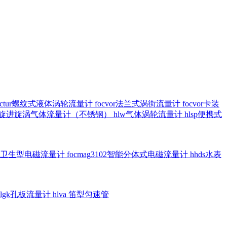
octur螺纹式液体涡轮流量计
focvor法兰式涡街流量计
focvor卡装
5102旋进旋涡气体流量计（不锈钢）
hlw气体涡轮流量计
hlsp便携式
3301卫生型电磁流量计
focmag3102智能分体式电磁流量计
hhds水表
hlgk孔板流量计
hlva 笛型匀速管