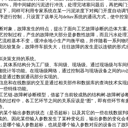
00%，用中间罐的污泥进行冲洗，处理完堵塞问题后，再把阀
提下，同样可利用专家系统在某一污泥浓度下对阀门开度自动调
控制，只设置了该单元与deltav系统的通讯方式，使中控
对象，故障发生的特点，提出了面向工艺故障诊断的总体方案
控制过程，产生的故障绝大部分是参数性故障，而且污水处理
艺流程基本不变，缓冲余地小生产均衡平稳，并伴随着一系列物
境比较复杂，故障停车损失大，往往故障的发生是以连锁的形式
和决策支持的系统。
其体系结构分为工厂级、车间级、现场级。通过现场级与车间
统计等功能。在现场级网络，通过控制器与现场设备之间的i/
能是通过数据通讯部分实现的。
息和在线数据的交互是通过相关部件和数据库的查询技术实现
一些特殊功能。
链-故障树诊断模型，借鉴了当前较成熟的结构树-故障树诊
质的过程中，各工艺环节之间的关系应该是“图”，即有些环节有
待。
某个输出参数的状态（是否超标）以及其它的一些在线数据判
续的。因此某些输入参数发生了某种变化后，输出参数的变化会
出是哪个输入参数超标，也就是哪个输入参数对应的设备出了故