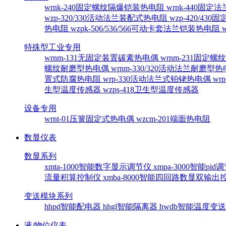
wrnk-240固定螺纹隔爆铠装热电阻
wrnk-440固
wzp-320/330活动法兰装配式热电阻
wzp-420/4
热电阻
wzpk-506/536/566可动卡套法兰铠装热电阻
特殊型工业专用
wrnm-131无固定装置碳素热电偶
wrnm-231固定
螺纹耐磨型热电偶
wrnm-330/320活动法兰耐磨型
置式防腐热电阻
wrp-330活动法兰式铂铑热电偶
wr
生型温度传感器
wzps-418卫生型温度传感器
设备专用
wrnt-01压簧固定式热电偶
wzcm-201端面热电阻
数显仪表
数显系列
xmta-1000智能数字显示调节仪
xmpa-3000智能pi
流量积算控制仪
xmba-8000智能四回路数显双输
变送模块系列
hhpd智能配电器
hhgl智能隔离器
hwdb智能温度变
液/物位仪表