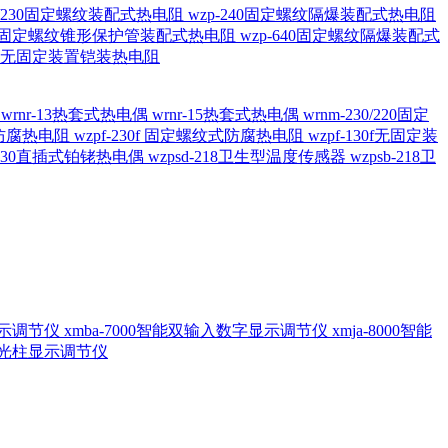
20/230固定螺纹装配式热电阻
wzp-240固定螺纹隔爆装配式热电阻
620固定螺纹锥形保护管装配式热电阻
wzp-640固定螺纹隔爆装配式
6/196 无固定装置铠装热电阻
偶
wrnr-13热套式热电偶
wrnr-15热套式热电偶
wrnm-230/220固定
兰式防腐热电阻
wzpf-230f 固定螺纹式防腐热电阻
wzpf-130f无固定装
-130直插式铂铑热电偶
wzpsd-218卫生型温度传感器
wzpsb-218卫
回显示调节仪
xmba-7000智能双输入数字显示调节仪
xmja-8000智能
智能光柱显示调节仪