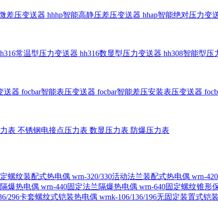
智能微差压变送器
hhhp智能高静压差压变送器
hhap智能绝对压力变
hh316常温型压力变送器
hh316数显型压力变送器
hh308智能型
传变送器
focbar智能表压变送器
focbar智能差压安装表压变送器
fo
压力表
不锈钢电接点压力表
数显压力表
防爆压力表
230固定螺纹装配式热电偶
wrn-320/330活动法兰装配式热电偶
wrn-
螺纹隔爆热电偶
wrn-440固定法兰隔爆热电偶
wrn-640固定螺纹锥
6/236/296卡套螺纹式铠装热电偶
wrnk-106/136/196无固定装置式