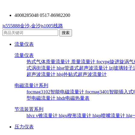
4008285048 0517-86982200
js555888金沙-金沙js1005线路
流量仪表
流量仪表
热式气体质量流量计
质量流量计
focvpg旋进旋涡
式涡街流量计
hlsg管道式超声波流量计
lzj玻璃转
超声波流量计
hlsj外贴式超声波流量计
电磁流量计系列
focmag3102智能电磁流量计
focmag3401智能插
型电磁流量计
hhdr电磁热量表
节流装置系列
hlvz v锥流量计
hlgx楔形流量计
hlgp喷嘴流量计
hl
压力仪表