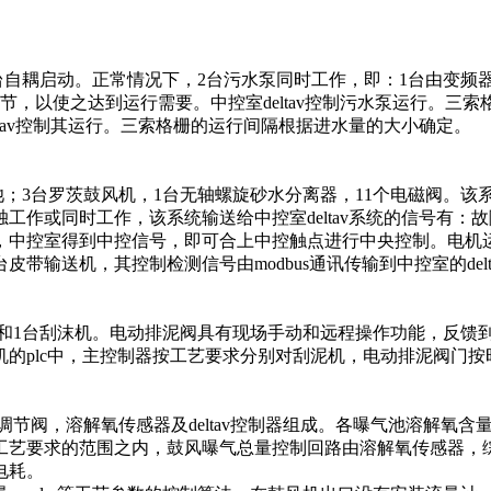
自耦启动。正常情况下，2台污水泵同时工作，即：1台由变频器
节，以使之达到运行需要。中控室deltav控制污水泵运行。三
tav控制其运行。三索格栅的运行间隔根据进水量的大小确定。
台罗茨鼓风机，1台无轴螺旋砂水分离器，11个电磁阀。该系
作或同时工作，该系统输送给中控室deltav系统的信号有：故障
，中控室得到中控信号，即可合上中控触点进行中央控制。电机
台皮带输送机，其控制检测信号由modbus通讯传输到中控室的de
1台刮沫机。电动排泥阀具有现场手动和远程操作功能，反馈到
plc中，主控制器按工艺要求分别对刮泥机，电动排泥阀门按时
阀，溶解氧传感器及deltav控制器组成。各曝气池溶解氧含
工艺要求的范围之内，鼓风曝气总量控制回路由溶解氧传感器，
电耗。