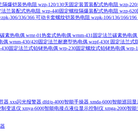
定法兰隔爆铠装热电阻
wzp-120/130无固定装置装配式热电阻
wzp-2
30固定法兰装配式热电阻
wzp-440固定螺纹隔爆装配式热电阻
wzp-
wzpk-306/336/366 可动卡套螺纹铠装热电阻
wzpk-106/136/16
螺纹碳素热电偶
wrnr-01热套式热电偶
wrnm-431固定法兰碳素热电
热电偶
wrnm-430/420固定法兰耐磨型热电偶
wzpf-430f 固定法
p-430固定法兰式铂铑热电偶
wrp-230固定螺纹式铂铑热电偶
wrp
d调节器
xxs闪光报警器
dfd/q-4000智能手操器
xmda-6000智能巡
出控制变送仪
xmya-6000智能电接点液位显示控制仪
xmga-2000
送器