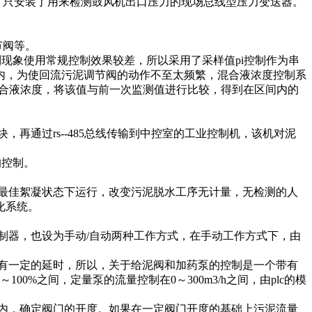
，只安装了用来检测鼓风机出口压力的现场总线型压力变送器。
节阀等。
现象使用常规控制效果较差，所以采用了采样值pi控制作为串
内，为使回流污泥调节阀的动作不至太频繁，混合液浓度控制系
混合液浓度，将该值与前一次监测值进行比较，得到在区间内的
通过rs--485总线传输到中控室的工业控制机，该机对泥
的控制。
最佳絮凝状态下运行，改变污泥脱水工序无计量，无检测的人
化系统。
器，也设为手动/自动两种工作方式，在手动工作方式下，由
有一定的延时，所以，关于给泥阀和加药泵的控制是一个带有
%之间，定量泵的流量控制在0～300m3/h之间，由plc的模
内，确定阀门的开度。如果在一定阀门开度的基础上污泥流量