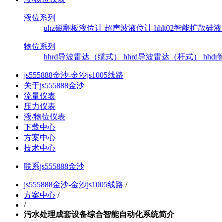
液位系列
uhz磁翻板液位计
超声波液位计
hhlt02智能扩散
物位系列
hhrd导波雷达（缆式）
hhrd导波雷达（杆式）
hh
js555888金沙-金沙js1005线路
关于js555888金沙
流量仪表
压力仪表
液/物位仪表
下载中心
方案中心
技术中心
联系js555888金沙
js555888金沙-金沙js1005线路
/
方案中心
/
/
污水处理成套设备综合智能自动化系统简介