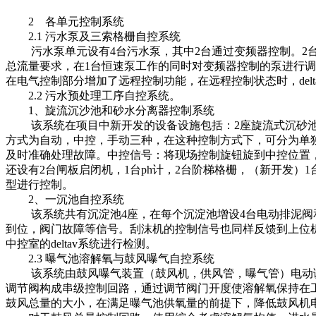
2 各单元控制系统
2.1 污水泵及三索格栅自控系统
污水泵单元设有4台污水泵，其中2台通过变频器控制。2台
总流量要求，在1台恒速泵工作的同时对变频器控制的泵进行调
在电气控制部分增加了远程控制功能，在远程控制状态时，del
2.2 污水预处理工序自控系统。
1、旋流沉沙池和砂水分离器控制系统
该系统在项目中新开发的设备设施包括：2座旋流式沉砂池；3
方式为自动，中控，手动三种，在这种控制方式下，可分为单独工
及时准确处理故障。中控信号：将现场控制旋钮旋到中控位置
还设有2台闸板启闭机，1台ph计，2台阶梯格栅，（新开发）1
型进行控制。
2、一沉池自控系统
该系统共有沉淀池4座，在每个沉淀池增设4台电动排泥阀和
到位，阀门故障等信号。刮沫机的控制信号也同样反馈到上位机的
中控室的deltav系统进行检测。
2.3 曝气池溶解氧与鼓风曝气自控系统
该系统由鼓风曝气装置（鼓风机，供风管，曝气管）电动调节
调节阀构成串级控制回路，通过调节阀门开度使溶解氧保持在
鼓风总量的大小，在满足曝气池供氧量的前提下，降低鼓风机