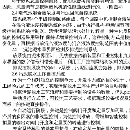
对于鼓风总量控制回路，使用综合考虑溶解氧均值，进水量，
因此。流量调节是按照鼓风机的性能曲线进行的。（附图4）
2.4 曝气池混合液浓度与污泥回流自控系统
该系统有4个串级控制回路组成，每个回路中包括混合液浓
在混合液浓度控制系统的内环，由于执行机构-电动调节阀和
级控制系统的控制器。活性污泥法污水处理过程是一种生化反
统的控制器采用采样-保持式增量控制方式，这种控制方式是
变化量，再根据当前混合液浓度与混合液浓度控制范围的中值
2.5 二沉池泥水量界面检测及排泥控制系统
该系统由泥水界面计，无线数据传输装置和工业控制机组成。采
水界面的数字信号纠错处理后，利用工厂控制网络将实时的泥水界面
排泥控制系统中的deltav系统，污泥回流泵变频器，排泥
2.6 污泥脱水工序自控系统
作为一个相对独立的控制单元，开发本系统的目的在于，根
工经验式的工作状态，实现污泥脱水工序生产过程的自动控制
根据污泥脱水工艺流程和需要控制的设备的数量，仍以plc
手动运行方式下，可按照工艺要求，根据现场设备状况及污泥
面板上的按键直接操作。
在自动运行阶段，关键是控制阀门开度和定量泵加药量，定
滞后的多因素的非线型控制，为使控制准确，需增加智能控制，选择
拟量的输出对阀门开度和定量泵的转速进行控制。
专家系统模型的基本思想是：在确定某一加药量的前提下（