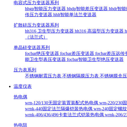
电容式压力变送器系列
hhgp智能压力变送器
hhdp智能差压变送器
hhdr
传压力变送器
hhlt智能单法兰变送器
扩散硅压力变送器系列
hh316 卫生型压力变送器
hh316 高温型压力变送器
（法兰式）
单晶硅变送器系列
focbar绝压变送器
focbar差压变送器
focbar差压远
能卫生型表压变送器
focbar智能卫生型绝压变送器
压力表系列
不锈钢耐震压力表
不锈钢隔膜压力表
不锈钢膜盒
温度仪表
热电偶
wrn-120/130无固定装置装配式热电偶
wrn-220/
wrnk-440固定法兰隔爆铠装热电偶
wrn-240固定
wrnk-406/436/496卡套法兰式铠装热电偶
wrnk-20
热电阻