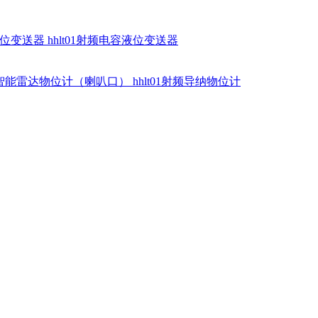
硅液位变送器
hhlt01射频电容液位变送器
dr智能雷达物位计（喇叭口）
hhlt01射频导纳物位计