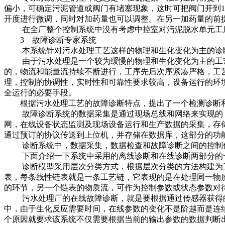
偏小，可确定污泥管道或阀门有堵塞现象，这时可把阀门开到1
开度进行微调，同时对加药量也可以调整。在另一加药量的前
在全厂整个控制系统中没有考虑中控室对污泥脱水单元工序进行
3 故障诊断专家系统
本系统针对污水处理工艺这样的物理和生化变化为主的诊断
由于污水处理是一个较为缓慢的物理和生化变化为主的工艺
的，物流和能量流持续不断进行，工序先后次序紧凑严格，工
理，控制的协调性，实时性和可靠性要求较高，设备运行的环
全运行的必要手段。
根据污水处理工艺的故障诊断特点，提出了一个检测诊断
故障诊断系统的数据采集是通过现场总线和网络来实现的，
网，在线设备状态监测及现场设备运行和生产数据的采集，存储
通过预订的协议传送到上位机，并存储在数据库，这部分的功
诊断系统中，数据采集，数据检查和故障诊断之间的控制信
下面介绍一下系统中采用的离线诊断和在线诊断两部分的
诊断模型采用层次分类方式，根据层次分类的方法构建为工艺
表，每条线性链表就是一条工艺链，它表现的是在处理同一物
的环节，另一个链表的物质流，可作为控制参数或状态参数对
污水处理厂的在线故障诊断，就是要根据通过传感器获得的
中，由于生化反应需要时间，在线参数的变化不是阶越而是连
个原因就要求该系统不仅需要根据当前的输出参数的数据判断