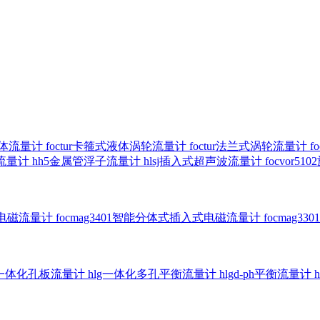
气体流量计
foctur卡箍式液体涡轮流量计
foctur法兰式涡轮流量计
f
子流量计
hh5金属管浮子流量计
hlsj插入式超声波流量计
focvor
入式电磁流量计
focmag3401智能分体式插入式电磁流量计
focmag
g一体化孔板流量计
hlg一体化多孔平衡流量计
hlgd-ph平衡流量计