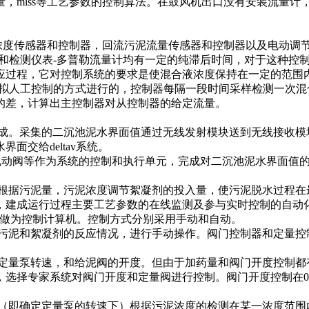
mlss等工艺参数的控制算法。在鼓风机出口没有安装流量计
度传感器和控制器，回流污泥流量传感器和控制器以及电动调
检测仪表-多普勒流量计均有一定的纯滞后时间，对于这种控制
应过程，它对控制系统的要求是使混合液浓度保持在一定的范围
模拟人工控制的方式进行的，控制器每隔一段时间采样检测一次
的差，计算出主控制器对从控制器的给定流量。
集的二沉池泥水界面值通过无线发射模块送到无线接收模块，再
交给deltav系统。
电动阀等作为系统的控制和执行单元，完成对二沉池泥水界面值
据污泥量，污泥浓度调节絮凝剂的投入量，使污泥脱水过程在
，建成运行过程主要工艺参数的在线监测及参与实时控制的自动
做为控制计算机。控制方式分别采用手动和自动。
和絮凝剂的反应情况，进行手动操作。阀门控制器和定量控制
量泵转速，和给泥阀的开度。但由于加药量和阀门开度控制都
专家系统对阀门开度和定量阀进行控制。阀门开度控制在0～100
即确定定量泵的转速下）根据污泥浓度的检测在某一浓度范围