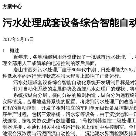
方案中心
污水处理成套设备综合智能自动化系
2017年5月15日
1 概述
近年来，各地相继利用外资建设了一批城市污水处理厂，将
理全部用人工或简单的电器控制的落后局面。
唐山市西郊污水处理厂建于80年代中期，日处理能力3.6
种低水平的运行管理状态在很大程度上影响了正常运行。
污水处理成套设备综合智能自动化系统开发研制目标是对污
针对自动化系统的发展趋势及西郊污水处理厂的现状，将现场总
系统按纵向分层，横向分站的原则构造，纵向分为远程终端
实际情况，合理地选择系统的配置。考虑到污水处理厂的改造
过程的自动控制。开发了相对独立的车间单元级设备及控制系统，并
序生产过程。包括三索格栅，污水泵等设备，由于沉沙池和一沉池的
线连接，按相关协议进行数据通信。2号控制器监控二级处理工序
制器连接，亦通过相关协议将运行数据上传到中央控制室。全
池混合液浓度与污泥回流自动控制、二沉池泥水界面检测及排