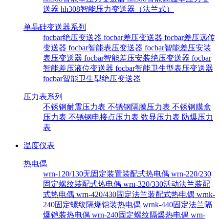
送器
hh308智能压力变送器（法兰式）
单晶硅变送器系列
focbar绝压变送器
focbar差压变送器
focbar差压远传
变送器
focbar智能表压变送器
focbar智能差压安装
表压变送器
focbar智能差压安装绝压变送器
focbar
智能差压液位变送器
focbar智能卫生型表压变送器
focbar智能卫生型绝压变送器
压力表系列
不锈钢耐震压力表
不锈钢隔膜压力表
不锈钢膜盒
压力表
不锈钢电接点压力表
数显压力表
防爆压力
表
温度仪表
热电偶
wrn-120/130无固定装置装配式热电偶
wrn-220/230
固定螺纹装配式热电偶
wrn-320/330活动法兰装配
式热电偶
wrn-420/430固定法兰装配式热电偶
wrnk-
240固定螺纹隔爆铠装热电偶
wrnk-440固定法兰隔
爆铠装热电偶
wrn-240固定螺纹隔爆热电偶
wrn-