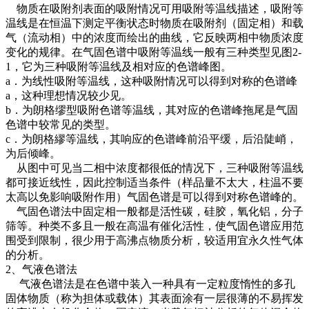
物质在吸附剂表面的吸附情况可用吸附等温线描述，吸附等
温线是在恒温下测定平衡状态时物质在吸附剂（固定相）和载
气（流动相）中的浓度而绘出的曲线，它反映两相中物质浓度
变化的规律。在气固色谱中吸附等温线一般有三种类型见图2-
1，它为三种吸附等温线及相对应的色谱峰图。
a．为线性吸附等温线，这种吸附情况可以得到对称的色谱峰
a，这种理想情况较少见。
b．为朗格缪型吸附色谱等温线，其对应的色谱峰拖尾是气固
色谱中较常见的类型。
c．为朗格繆等温线，其响应的色谱峰前沿平缓，后沿陡峭，
为后倾峰。
从图中可见当二相中浓度都很低的情况下，三种吸附等温线
都可接近线性，因此控制适当条件（样品量不太大，柱温不要
太高以免影响吸附作用）气固色谱是可以得到对称色谱峰的。
气固色谱法中固定相一般都是活性碳，硅胶，氧化铝，分子
筛等。种类不多且一般在高温有催化活性，使气固色谱应用范
围受到限制，很少用于高沸点物质分析，较适用宜永久性气体
的分析。
2、气液色谱法
气液色谱法是在色谱中装入一种具有一定粒度惰性的多孔
固体物质（称为担体或载体）其表面涂有一层很薄的不易挥发