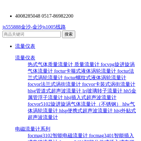
4008285048 0517-86982200
js555888金沙-金沙js1005线路
流量仪表
流量仪表
热式气体质量流量计
质量流量计
focvpg旋进旋涡
气体流量计
foctur卡箍式液体涡轮流量计
foctur法
兰式涡轮流量计
foctur螺纹式液体涡轮流量计
focvor法兰式涡街流量计
focvor卡装式涡街流量计
hlsg管道式超声波流量计
lzj玻璃转子流量计
hh5金
属管浮子流量计
hlsj插入式超声波流量计
focvor5102旋进旋涡气体流量计（不锈钢）
hlw气
体涡轮流量计
hlsp便携式超声波流量计
hlsj外贴式
超声波流量计
电磁流量计系列
focmag3102智能电磁流量计
focmag3401智能插入