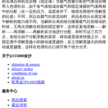
的高沸点有机化合物（固定液）当载气把被分析的气体混合物
带入色谱柱后，由于各气体组成在载气和固定液膜的气液两相
中的分配（在一定的压力、温度条件下、物质在两相中溶解度
的比值）不同，所以在载气向前流动时，样品各组分从固定液
中解析的能力就不同。当解析出来的组分随着载气往前移动的
时候，又再次溶解在前面的固定液中，这样反复地溶解——解
析——再溶解——再解析多次地进行分配，有时可达三百万
次，各组分由于分配系数的差异，移动速度就有快慢之分，在
固定液中溶解度越小的移动速度越快，反之溶解度越大的则移
动速度越慢，这样在色谱柱出口就可将个组分分开。
关于js555888金沙
shipping & returns
privacy notice
conditions of use
about us
联系金沙js1005线路
服务中心
商品搜索
最近浏览