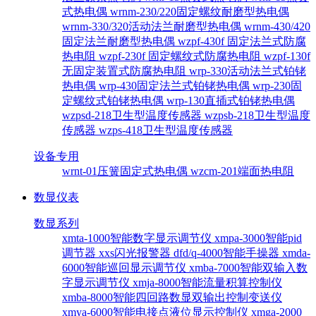
式热电偶
wrnm-230/220固定螺纹耐磨型热电偶
wrnm-330/320活动法兰耐磨型热电偶
wrnm-430/420
固定法兰耐磨型热电偶
wzpf-430f 固定法兰式防腐
热电阻
wzpf-230f 固定螺纹式防腐热电阻
wzpf-130f
无固定装置式防腐热电阻
wrp-330活动法兰式铂铑
热电偶
wrp-430固定法兰式铂铑热电偶
wrp-230固
定螺纹式铂铑热电偶
wrp-130直插式铂铑热电偶
wzpsd-218卫生型温度传感器
wzpsb-218卫生型温度
传感器
wzps-418卫生型温度传感器
设备专用
wrnt-01压簧固定式热电偶
wzcm-201端面热电阻
数显仪表
数显系列
xmta-1000智能数字显示调节仪
xmpa-3000智能pid
调节器
xxs闪光报警器
dfd/q-4000智能手操器
xmda-
6000智能巡回显示调节仪
xmba-7000智能双输入数
字显示调节仪
xmja-8000智能流量积算控制仪
xmba-8000智能四回路数显双输出控制变送仪
xmya-6000智能电接点液位显示控制仪
xmga-2000