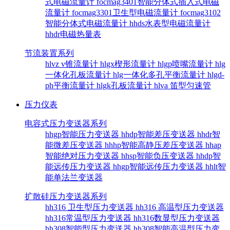
式电磁流量计
focmag3401智能分体式插入式电磁
流量计
focmag3301卫生型电磁流量计
focmag3102
智能分体式电磁流量计
hhds水表型电磁流量计
hhdr电磁热量表
节流装置系列
hlvz v锥流量计
hlgx楔形流量计
hlgp喷嘴流量计
hlg
一体化孔板流量计
hlg一体化多孔平衡流量计
hlgd-
ph平衡流量计
hlgk孔板流量计
hlva 笛型匀速管
压力仪表
电容式压力变送器系列
hhgp智能压力变送器
hhdp智能差压变送器
hhdr智
能微差压变送器
hhhp智能高静压差压变送器
hhap
智能绝对压力变送器
hhsp智能负压变送器
hhdp智
能远传压力变送器
hhgp智能远传压力变送器
hhlt智
能单法兰变送器
扩散硅压力变送器系列
hh316 卫生型压力变送器
hh316 高温型压力变送器
hh316常温型压力变送器
hh316数显型压力变送器
hh308智能型压力变送器
hh308智能高温型压力变