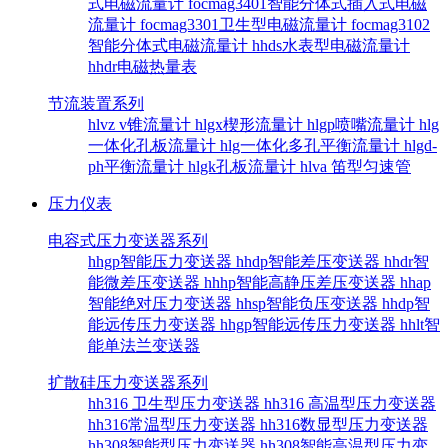
式电磁流量计
focmag3401智能分体式插入式电磁
流量计
focmag3301卫生型电磁流量计
focmag3102
智能分体式电磁流量计
hhds水表型电磁流量计
hhdr电磁热量表
节流装置系列
hlvz v锥流量计
hlgx楔形流量计
hlgp喷嘴流量计
hlg
一体化孔板流量计
hlg一体化多孔平衡流量计
hlgd-
ph平衡流量计
hlgk孔板流量计
hlva 笛型匀速管
压力仪表
电容式压力变送器系列
hhgp智能压力变送器
hhdp智能差压变送器
hhdr智
能微差压变送器
hhhp智能高静压差压变送器
hhap
智能绝对压力变送器
hhsp智能负压变送器
hhdp智
能远传压力变送器
hhgp智能远传压力变送器
hhlt智
能单法兰变送器
扩散硅压力变送器系列
hh316 卫生型压力变送器
hh316 高温型压力变送器
hh316常温型压力变送器
hh316数显型压力变送器
hh308智能型压力变送器
hh308智能高温型压力变