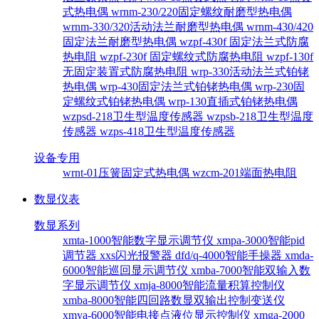
式热电偶
wrnm-230/220固定螺纹耐磨型热电偶
wrnm-330/320活动法兰耐磨型热电偶
wrnm-430/420
固定法兰耐磨型热电偶
wzpf-430f 固定法兰式防腐
热电阻
wzpf-230f 固定螺纹式防腐热电阻
wzpf-130f
无固定装置式防腐热电阻
wrp-330活动法兰式铂铑
热电偶
wrp-430固定法兰式铂铑热电偶
wrp-230固
定螺纹式铂铑热电偶
wrp-130直插式铂铑热电偶
wzpsd-218卫生型温度传感器
wzpsb-218卫生型温度
传感器
wzps-418卫生型温度传感器
设备专用
wrnt-01压簧固定式热电偶
wzcm-201端面热电阻
数显仪表
数显系列
xmta-1000智能数字显示调节仪
xmpa-3000智能pid
调节器
xxs闪光报警器
dfd/q-4000智能手操器
xmda-
6000智能巡回显示调节仪
xmba-7000智能双输入数
字显示调节仪
xmja-8000智能流量积算控制仪
xmba-8000智能四回路数显双输出控制变送仪
xmya-6000智能电接点液位显示控制仪
xmga-2000