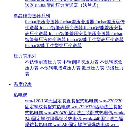
送器
hh308智能压力变送器（法兰式）
单晶硅变送器系列
focbar绝压变送器
focbar差压变送器
focbar差压远传
变送器
focbar智能表压变送器
focbar智能差压安装
表压变送器
focbar智能差压安装绝压变送器
focbar
智能差压液位变送器
focbar智能卫生型表压变送器
focbar智能卫生型绝压变送器
压力表系列
不锈钢耐震压力表
不锈钢隔膜压力表
不锈钢膜盒
压力表
不锈钢电接点压力表
数显压力表
防爆压力
表
温度仪表
热电偶
wrn-120/130无固定装置装配式热电偶
wrn-220/230
固定螺纹装配式热电偶
wrn-320/330活动法兰装配
式热电偶
wrn-420/430固定法兰装配式热电偶
wrnk-
240固定螺纹隔爆铠装热电偶
wrnk-440固定法兰隔
爆铠装热电偶
wrn-240固定螺纹隔爆热电偶
wrn-