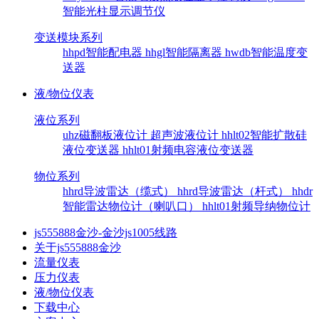
智能光柱显示调节仪
变送模块系列
hhpd智能配电器
hhgl智能隔离器
hwdb智能温度变
送器
液/物位仪表
液位系列
uhz磁翻板液位计
超声波液位计
hhlt02智能扩散硅
液位变送器
hhlt01射频电容液位变送器
物位系列
hhrd导波雷达（缆式）
hhrd导波雷达（杆式）
hhdr
智能雷达物位计（喇叭口）
hhlt01射频导纳物位计
js555888金沙-金沙js1005线路
关于js555888金沙
流量仪表
压力仪表
液/物位仪表
下载中心