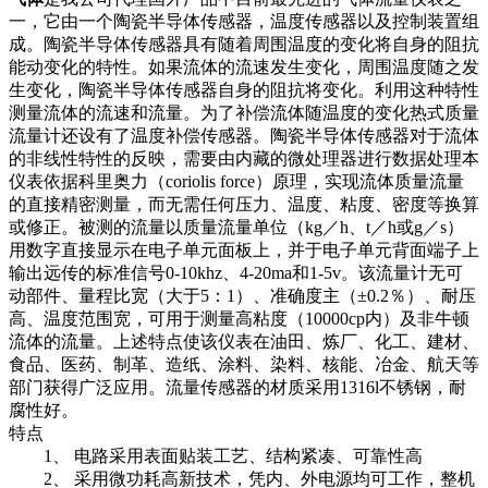
一，它由一个陶瓷半导体传感器，温度传感器以及控制装置组
成。陶瓷半导体传感器具有随着周围温度的变化将自身的阻抗
能动变化的特性。如果流体的流速发生变化，周围温度随之发
生变化，陶瓷半导体传感器自身的阻抗将变化。利用这种特性
测量流体的流速和流量。为了补偿流体随温度的变化热式质量
流量计还设有了温度补偿传感器。陶瓷半导体传感器对于流体
的非线性特性的反映，需要由内藏的微处理器进行数据处理本
仪表依据科里奥力（coriolis force）原理，实现流体质量流量
的直接精密测量，而无需任何压力、温度、粘度、密度等换算
或修正。被测的流量以质量流量单位（kg／h、t／h或g／s）
用数字直接显示在电子单元面板上，并于电子单元背面端子上
输出远传的标准信号0-10khz、4-20ma和1-5v。该流量计无可
动部件、量程比宽（大于5：1）、准确度主（±0.2％）、耐压
高、温度范围宽，可用于测量高粘度（10000cp内）及非牛顿
流体的流量。上述特点使该仪表在油田、炼厂、化工、建材、
食品、医药、制革、造纸、涂料、染料、核能、冶金、航天等
部门获得广泛应用。流量传感器的材质采用1316l不锈钢，耐
腐性好。
特点
1、 电路采用表面贴装工艺、结构紧凑、可靠性高
2、 采用微功耗高新技术，凭内、外电源均可工作，整机