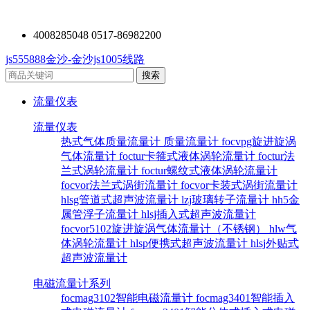
4008285048 0517-86982200
js555888金沙-金沙js1005线路
流量仪表
流量仪表
热式气体质量流量计
质量流量计
focvpg旋进旋涡
气体流量计
foctur卡箍式液体涡轮流量计
foctur法
兰式涡轮流量计
foctur螺纹式液体涡轮流量计
focvor法兰式涡街流量计
focvor卡装式涡街流量计
hlsg管道式超声波流量计
lzj玻璃转子流量计
hh5金
属管浮子流量计
hlsj插入式超声波流量计
focvor5102旋进旋涡气体流量计（不锈钢）
hlw气
体涡轮流量计
hlsp便携式超声波流量计
hlsj外贴式
超声波流量计
电磁流量计系列
focmag3102智能电磁流量计
focmag3401智能插入