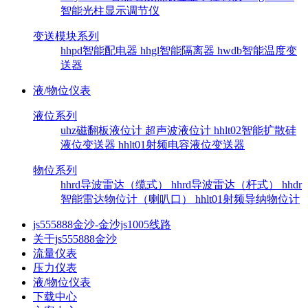
智能光柱显示调节仪
变送模块系列
hhpd智能配电器
hhgl智能隔离器
hwdb智能温度变
送器
液/物位仪表
液位系列
uhz磁翻板液位计
超声波液位计
hhlt02智能扩散硅
液位变送器
hhlt01射频电容液位变送器
物位系列
hhrd导波雷达（缆式）
hhrd导波雷达（杆式）
hhdr
智能雷达物位计（喇叭口）
hhlt01射频导纳物位计
js555888金沙-金沙js1005线路
关于js555888金沙
流量仪表
压力仪表
液/物位仪表
下载中心