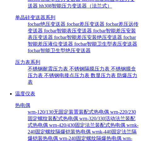
送器
hh308智能压力变送器（法兰式）
单晶硅变送器系列
focbar绝压变送器
focbar差压变送器
focbar差压远传
变送器
focbar智能表压变送器
focbar智能差压安装
表压变送器
focbar智能差压安装绝压变送器
focbar
智能差压液位变送器
focbar智能卫生型表压变送器
focbar智能卫生型绝压变送器
压力表系列
不锈钢耐震压力表
不锈钢隔膜压力表
不锈钢膜盒
压力表
不锈钢电接点压力表
数显压力表
防爆压力
表
温度仪表
热电偶
wrn-120/130无固定装置装配式热电偶
wrn-220/230
固定螺纹装配式热电偶
wrn-320/330活动法兰装配
式热电偶
wrn-420/430固定法兰装配式热电偶
wrnk-
240固定螺纹隔爆铠装热电偶
wrnk-440固定法兰隔
爆铠装热电偶
wrn-240固定螺纹隔爆热电偶
wrn-