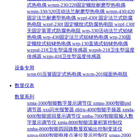
式热电偶
wrnm-230/220固定螺纹耐磨型热电偶
wrnm-330/320活动法兰耐磨型热电偶
wrnm-430/420
固定法兰耐磨型热电偶
wzpf-430f 固定法兰式防腐
热电阻
wzpf-230f 固定螺纹式防腐热电阻
wzpf-130f
无固定装置式防腐热电阻
wrp-330活动法兰式铂铑
热电偶
wrp-430固定法兰式铂铑热电偶
wrp-230固
定螺纹式铂铑热电偶
wrp-130直插式铂铑热电偶
wzpsd-218卫生型温度传感器
wzpsb-218卫生型温度
传感器
wzps-418卫生型温度传感器
设备专用
wrnt-01压簧固定式热电偶
wzcm-201端面热电阻
数显仪表
数显系列
xmta-1000智能数字显示调节仪
xmpa-3000智能pid
调节器
xxs闪光报警器
dfd/q-4000智能手操器
xmda-
6000智能巡回显示调节仪
xmba-7000智能双输入数
字显示调节仪
xmja-8000智能流量积算控制仪
xmba-8000智能四回路数显双输出控制变送仪
xmya-6000智能电接点液位显示控制仪
xmga-2000