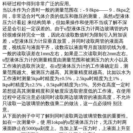
科研过程中得到非常广泛的应用。
当以水作为介质时一般的测量范围在：- 9 8kpa—— 9．8kpa之
间，非常适合对气体介质的低压和微压的测量 。虽然u型液体
压力计看起 来结构简单，但如果操作和使用不当或了解不深
还是会引起一定误差的。由于u型液体压力计两边玻璃管的内
径很难保持完全一致 ，因此在读取数值时为限制引入附加误
差，u型液体压力计应垂直放置，并同时读取两管的液面高
度，视线应与液面平齐，读数应以液面弯月面顶部切线为准。
一般的读取误差在1mm左右，如果是二次读取则在2mm左右。
u型液体压力计的测量精度由测量范围和被测压力的大小以及
工作液的选取所决定。在u型液体压力计的工作液确定后，测
量范围越大、被测压力越高、其测量精度就越高。比如以水为
工作液时测量5kpa时精度为±0.5%，2.5kpa时精度为土1%，
lkpa时精度为±2.5%，0.5kpa时精度为±5%。另外在高度一定时
若想提高其测量精度和灵敏度应选取密度低的工作液。在使用
过程中还应注意必须同时读取两边玻璃管的液面高度，不允许
只读取一边玻璃管的数值乘二的做法，这一点必须特 别注
意。
从下面的例子中可了解到同时读取两边玻璃管数值的重要性。
如在一次测量中，使 用1okpa的u型液体压力计，无压力时两
液面静止在5000pa刻度上。当加上某一压力时，上液面上升至