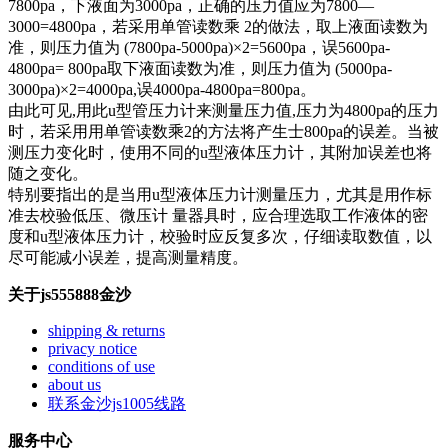
7800pa，下液面为3000pa，正确的压力值应为7800—
3000=4800pa，若采用单管读数乘 2的做法，取上液面读数为
准，则压力值为 (7800pa-5000pa)×2=5600pa，误5600pa-
4800pa= 800pa取下液面读数为准，则压力值为 (5000pa-
3000pa)×2=4000pa,误4000pa-4800pa=800pa。
由此可见,用此u型管压力计来测量压力值,压力为4800pa的压力
时，若采用用单管读数乘2的方法将产生士800pa的误差。当被
测压力变化时，使用不同的u型液体压力计，其附加误差也将
随之变化。
特别要指出的是当用u型液体压力计测量压力，尤其是用作标
准去校验低压、微压计 量器具时，应合理选取工作液体的密
度和u型液体压力计，校验时应反复多次，仔细读取数值，以
尽可能减小误差，提高测量精度。
关于js555888金沙
shipping & returns
privacy notice
conditions of use
about us
联系金沙js1005线路
服务中心