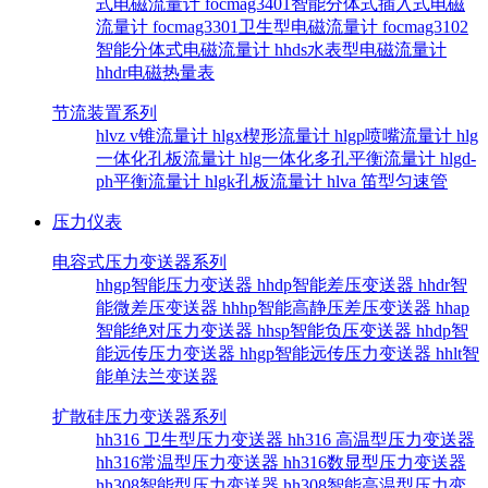
式电磁流量计
focmag3401智能分体式插入式电磁
流量计
focmag3301卫生型电磁流量计
focmag3102
智能分体式电磁流量计
hhds水表型电磁流量计
hhdr电磁热量表
节流装置系列
hlvz v锥流量计
hlgx楔形流量计
hlgp喷嘴流量计
hlg
一体化孔板流量计
hlg一体化多孔平衡流量计
hlgd-
ph平衡流量计
hlgk孔板流量计
hlva 笛型匀速管
压力仪表
电容式压力变送器系列
hhgp智能压力变送器
hhdp智能差压变送器
hhdr智
能微差压变送器
hhhp智能高静压差压变送器
hhap
智能绝对压力变送器
hhsp智能负压变送器
hhdp智
能远传压力变送器
hhgp智能远传压力变送器
hhlt智
能单法兰变送器
扩散硅压力变送器系列
hh316 卫生型压力变送器
hh316 高温型压力变送器
hh316常温型压力变送器
hh316数显型压力变送器
hh308智能型压力变送器
hh308智能高温型压力变