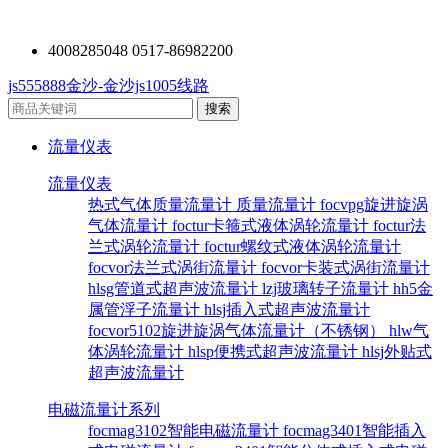
4008285048 0517-86982200
js555888金沙-金沙js1005线路
流量仪表
流量仪表
热式气体质量流量计
质量流量计
focvpg旋进旋涡
气体流量计
foctur卡箍式液体涡轮流量计
foctur法
兰式涡轮流量计
foctur螺纹式液体涡轮流量计
focvor法兰式涡街流量计
focvor卡装式涡街流量计
hlsg管道式超声波流量计
lzj玻璃转子流量计
hh5金
属管浮子流量计
hlsj插入式超声波流量计
focvor5102旋进旋涡气体流量计（不锈钢）
hlw气
体涡轮流量计
hlsp便携式超声波流量计
hlsj外贴式
超声波流量计
电磁流量计系列
focmag3102智能电磁流量计
focmag3401智能插入