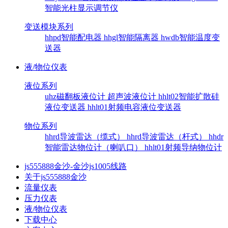
智能光柱显示调节仪
变送模块系列
hhpd智能配电器
hhgl智能隔离器
hwdb智能温度变
送器
液/物位仪表
液位系列
uhz磁翻板液位计
超声波液位计
hhlt02智能扩散硅
液位变送器
hhlt01射频电容液位变送器
物位系列
hhrd导波雷达（缆式）
hhrd导波雷达（杆式）
hhdr
智能雷达物位计（喇叭口）
hhlt01射频导纳物位计
js555888金沙-金沙js1005线路
关于js555888金沙
流量仪表
压力仪表
液/物位仪表
下载中心