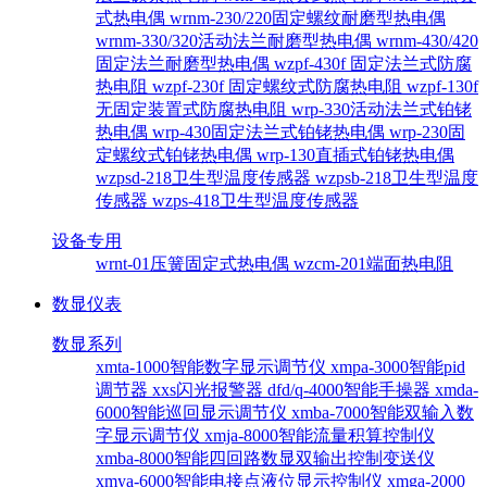
式热电偶
wrnm-230/220固定螺纹耐磨型热电偶
wrnm-330/320活动法兰耐磨型热电偶
wrnm-430/420
固定法兰耐磨型热电偶
wzpf-430f 固定法兰式防腐
热电阻
wzpf-230f 固定螺纹式防腐热电阻
wzpf-130f
无固定装置式防腐热电阻
wrp-330活动法兰式铂铑
热电偶
wrp-430固定法兰式铂铑热电偶
wrp-230固
定螺纹式铂铑热电偶
wrp-130直插式铂铑热电偶
wzpsd-218卫生型温度传感器
wzpsb-218卫生型温度
传感器
wzps-418卫生型温度传感器
设备专用
wrnt-01压簧固定式热电偶
wzcm-201端面热电阻
数显仪表
数显系列
xmta-1000智能数字显示调节仪
xmpa-3000智能pid
调节器
xxs闪光报警器
dfd/q-4000智能手操器
xmda-
6000智能巡回显示调节仪
xmba-7000智能双输入数
字显示调节仪
xmja-8000智能流量积算控制仪
xmba-8000智能四回路数显双输出控制变送仪
xmya-6000智能电接点液位显示控制仪
xmga-2000