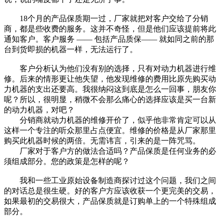
18个月的产品保质期一过，厂家就把对客户交给了分销
商，都是些收费的服务。这并不奇怪，但是他们应该提前将此
通知客户。客户服务 —— 包括产品质保—— 就如同之前的那
台到货即损的机器一样，无法运行了。
客户分析认为他们没有别的选择，只有对动力机器进行维
修。后来的情形更让他失望，他发现维修的费用比原先购买动
力机器的支出还要高。我很纳闷这到底是怎么一回事，朋友你
呢？所以，很明显，稍微不会那么痛心的选择应该是买一台新
的动力机器，对吧？
分销商就动力机器的维修开价了，似乎他非常肯定可以从
这样一个专注的听众那里占点便宜。维修的价格是从厂家那里
购买此机器时候的两倍。无需讳言，引来的是一阵咒骂。
厂家对于客户方的做法合适吗？产品保质是任何业务的必
须组成部分。您的政策是怎样的呢？
我和一些工业原始设备制造商探讨过这个问题，我们之间
的对话总是很生硬。好的客户方应该收获一个更完美的交易，
如果最初的交易很大，产品保质就是订购单上的一个特殊组成
部分。