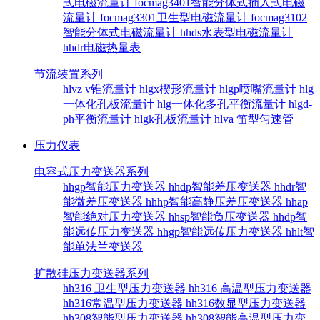
式电磁流量计
focmag3401智能分体式插入式电磁
流量计
focmag3301卫生型电磁流量计
focmag3102
智能分体式电磁流量计
hhds水表型电磁流量计
hhdr电磁热量表
节流装置系列
hlvz v锥流量计
hlgx楔形流量计
hlgp喷嘴流量计
hlg
一体化孔板流量计
hlg一体化多孔平衡流量计
hlgd-
ph平衡流量计
hlgk孔板流量计
hlva 笛型匀速管
压力仪表
电容式压力变送器系列
hhgp智能压力变送器
hhdp智能差压变送器
hhdr智
能微差压变送器
hhhp智能高静压差压变送器
hhap
智能绝对压力变送器
hhsp智能负压变送器
hhdp智
能远传压力变送器
hhgp智能远传压力变送器
hhlt智
能单法兰变送器
扩散硅压力变送器系列
hh316 卫生型压力变送器
hh316 高温型压力变送器
hh316常温型压力变送器
hh316数显型压力变送器
hh308智能型压力变送器
hh308智能高温型压力变