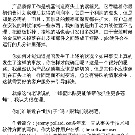
产品质保工作是机器制造商头上的紧箍咒。它吞噬着你最
初销售计划实现后获得的利润率，它是一个利润的魔鬼，但是
却是必需的，而且，其涉及的频率和深度都在扩大。客户总是
在安装的时候卸掉一些东西，我知道的是由于动力线位置不合
理，把嵌板拆掉，接地的活也会引发很多故障。由于安装时候
的金属锉末掉落在封皮和部件之间造成了短路，plc硬件会在
运行的几分钟里荡掉。
你如何才能知道是否发生了上述的状况？如果事实上真的
发生了这样的事故，你怎样才能确定呢？这是一个很好的思
路。我虽然认为产品保质期应该是确切的，但是其也不应该像
刻在石头上的一样固定而不能变通。总会有特殊的情形发生，
这就需要好的客户服务来引导解决。
就像这句老话说的，“蜂蜜比醋更能够帮你抓住更多苍
蝇”，我认为很在理。
你们谁最近在“吐钉子”吗？跟我们说说吧。
作者简介：jeremy pollard, cet多年来一直从事关于技术和
软件方面的写作。作为软件用户在线（the software user