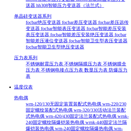
送器
hh308智能压力变送器（法兰式）
单晶硅变送器系列
focbar绝压变送器
focbar差压变送器
focbar差压远传
变送器
focbar智能表压变送器
focbar智能差压安装
表压变送器
focbar智能差压安装绝压变送器
focbar
智能差压液位变送器
focbar智能卫生型表压变送器
focbar智能卫生型绝压变送器
压力表系列
不锈钢耐震压力表
不锈钢隔膜压力表
不锈钢膜盒
压力表
不锈钢电接点压力表
数显压力表
防爆压力
表
温度仪表
热电偶
wrn-120/130无固定装置装配式热电偶
wrn-220/230
固定螺纹装配式热电偶
wrn-320/330活动法兰装配
式热电偶
wrn-420/430固定法兰装配式热电偶
wrnk-
240固定螺纹隔爆铠装热电偶
wrnk-440固定法兰隔
爆铠装热电偶
wrn-240固定螺纹隔爆热电偶
wrn-