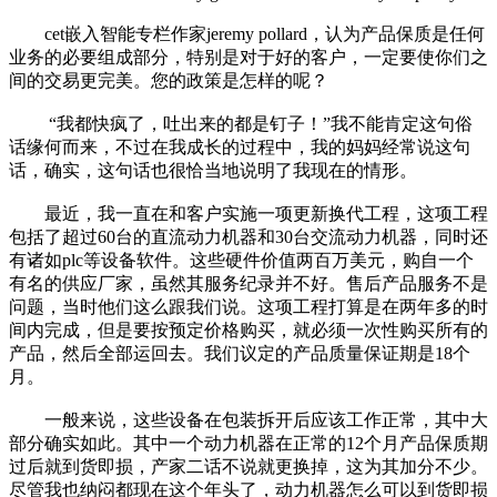
cet嵌入智能专栏作家jeremy pollard，认为产品保质是任何
业务的必要组成部分，特别是对于好的客户，一定要使你们之
间的交易更完美。您的政策是怎样的呢？
“我都快疯了，吐出来的都是钉子！”我不能肯定这句俗
话缘何而来，不过在我成长的过程中，我的妈妈经常说这句
话，确实，这句话也很恰当地说明了我现在的情形。
最近，我一直在和客户实施一项更新换代工程，这项工程
包括了超过60台的直流动力机器和30台交流动力机器，同时还
有诸如plc等设备软件。这些硬件价值两百万美元，购自一个
有名的供应厂家，虽然其服务纪录并不好。售后产品服务不是
问题，当时他们这么跟我们说。这项工程打算是在两年多的时
间内完成，但是要按预定价格购买，就必须一次性购买所有的
产品，然后全部运回去。我们议定的产品质量保证期是18个
月。
一般来说，这些设备在包装拆开后应该工作正常，其中大
部分确实如此。其中一个动力机器在正常的12个月产品保质期
过后就到货即损，产家二话不说就更换掉，这为其加分不少。
尽管我也纳闷都现在这个年头了，动力机器怎么可以到货即损