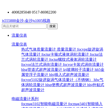
4008285048 0517-86982200
js555888金沙-金沙js1005线路
流量仪表
流量仪表
热式气体质量流量计
质量流量计
focvpg旋进旋涡
气体流量计
foctur卡箍式液体涡轮流量计
foctur法
兰式涡轮流量计
foctur螺纹式液体涡轮流量计
focvor法兰式涡街流量计
focvor卡装式涡街流量计
hlsg管道式超声波流量计
lzj玻璃转子流量计
hh5金
属管浮子流量计
hlsj插入式超声波流量计
focvor5102旋进旋涡气体流量计（不锈钢）
hlw气
体涡轮流量计
hlsp便携式超声波流量计
hlsj外贴式
超声波流量计
电磁流量计系列
focmag3102智能电磁流量计
focmag3401智能插入