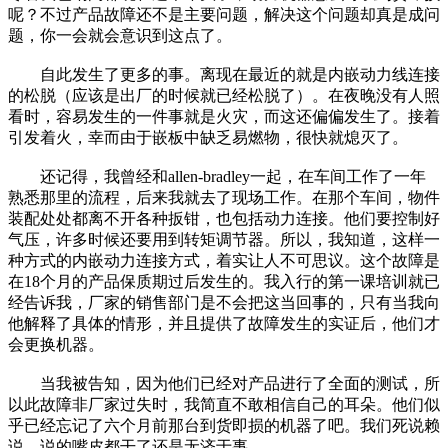
呢？不过产品故障还不是主要问题，解决这个问题却真是成问
题，你一会就会意识到这点了。
自此发生了更多的事。离现在最近的就是内嵌动力线连接
的松脱（应该是出厂的时候就已经松脱了）。在夜晚没有人照
看时，容易发生的一件事就是火灾，而这还偏偏发生了。接着
引发着火，幸而由于嵌板中缺乏易燃物，很快就熄灭了。
还记得，我曾经和allen-bradley一起，在车间工作了一年
熟悉那里的流程，后来我就去了现场工作。在那个车间，物件
装配处处都离不开各种扳钳，也包括动力连接。他们要控制好
气压，许多时候还要用到转矩调节器。所以，我知道，这样一
种方式的内嵌动力连接方式，着实让人不可思议。这个故障是
在18个月的产品保质期过后发生的。我入行的第一课培训就已
经告诉我，厂家的销售部门是不会把这当回事的，只有当我向
他解释了具体的情形，并且提供了故障发生的实证后，他们才
会更换机器。
当我被告知，因为他们已经对产品进行了全面的测试，所
以此故障非厂家过失时，我简直不敢相信自己的耳朵。他们似
乎已经忘记了六个月前那台到货即损的机器了吧。我们死说赖
说，说的嘴皮都干了还是无济于事。