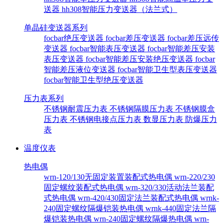
送器
hh308智能压力变送器（法兰式）
单晶硅变送器系列
focbar绝压变送器
focbar差压变送器
focbar差压远传
变送器
focbar智能表压变送器
focbar智能差压安装
表压变送器
focbar智能差压安装绝压变送器
focbar
智能差压液位变送器
focbar智能卫生型表压变送器
focbar智能卫生型绝压变送器
压力表系列
不锈钢耐震压力表
不锈钢隔膜压力表
不锈钢膜盒
压力表
不锈钢电接点压力表
数显压力表
防爆压力
表
温度仪表
热电偶
wrn-120/130无固定装置装配式热电偶
wrn-220/230
固定螺纹装配式热电偶
wrn-320/330活动法兰装配
式热电偶
wrn-420/430固定法兰装配式热电偶
wrnk-
240固定螺纹隔爆铠装热电偶
wrnk-440固定法兰隔
爆铠装热电偶
wrn-240固定螺纹隔爆热电偶
wrn-