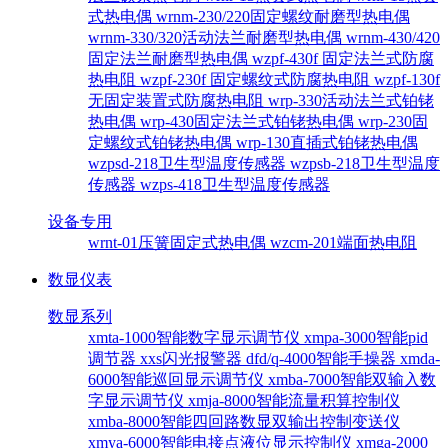
式热电偶
wrnm-230/220固定螺纹耐磨型热电偶
wrnm-330/320活动法兰耐磨型热电偶
wrnm-430/420
固定法兰耐磨型热电偶
wzpf-430f 固定法兰式防腐
热电阻
wzpf-230f 固定螺纹式防腐热电阻
wzpf-130f
无固定装置式防腐热电阻
wrp-330活动法兰式铂铑
热电偶
wrp-430固定法兰式铂铑热电偶
wrp-230固
定螺纹式铂铑热电偶
wrp-130直插式铂铑热电偶
wzpsd-218卫生型温度传感器
wzpsb-218卫生型温度
传感器
wzps-418卫生型温度传感器
设备专用
wrnt-01压簧固定式热电偶
wzcm-201端面热电阻
数显仪表
数显系列
xmta-1000智能数字显示调节仪
xmpa-3000智能pid
调节器
xxs闪光报警器
dfd/q-4000智能手操器
xmda-
6000智能巡回显示调节仪
xmba-7000智能双输入数
字显示调节仪
xmja-8000智能流量积算控制仪
xmba-8000智能四回路数显双输出控制变送仪
xmya-6000智能电接点液位显示控制仪
xmga-2000