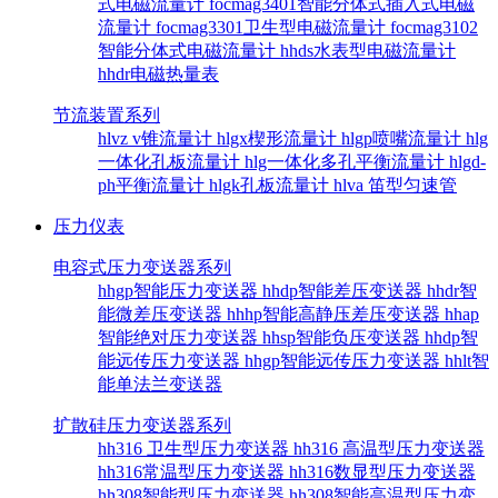
式电磁流量计
focmag3401智能分体式插入式电磁
流量计
focmag3301卫生型电磁流量计
focmag3102
智能分体式电磁流量计
hhds水表型电磁流量计
hhdr电磁热量表
节流装置系列
hlvz v锥流量计
hlgx楔形流量计
hlgp喷嘴流量计
hlg
一体化孔板流量计
hlg一体化多孔平衡流量计
hlgd-
ph平衡流量计
hlgk孔板流量计
hlva 笛型匀速管
压力仪表
电容式压力变送器系列
hhgp智能压力变送器
hhdp智能差压变送器
hhdr智
能微差压变送器
hhhp智能高静压差压变送器
hhap
智能绝对压力变送器
hhsp智能负压变送器
hhdp智
能远传压力变送器
hhgp智能远传压力变送器
hhlt智
能单法兰变送器
扩散硅压力变送器系列
hh316 卫生型压力变送器
hh316 高温型压力变送器
hh316常温型压力变送器
hh316数显型压力变送器
hh308智能型压力变送器
hh308智能高温型压力变