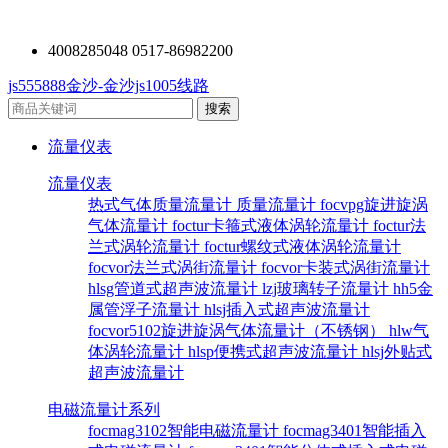
4008285048 0517-86982200
js555888金沙-金沙js1005线路
流量仪表
流量仪表
热式气体质量流量计
质量流量计
focvpg旋进旋涡
气体流量计
foctur卡箍式液体涡轮流量计
foctur法
兰式涡轮流量计
foctur螺纹式液体涡轮流量计
focvor法兰式涡街流量计
focvor卡装式涡街流量计
hlsg管道式超声波流量计
lzj玻璃转子流量计
hh5金
属管浮子流量计
hlsj插入式超声波流量计
focvor5102旋进旋涡气体流量计（不锈钢）
hlw气
体涡轮流量计
hlsp便携式超声波流量计
hlsj外贴式
超声波流量计
电磁流量计系列
focmag3102智能电磁流量计
focmag3401智能插入