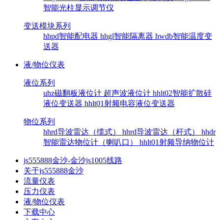
智能光柱显示调节仪
变送模块系列
hhpd智能配电器
hhgl智能隔离器
hwdb智能温度变
送器
液/物位仪表
液位系列
uhz磁翻板液位计
超声波液位计
hhlt02智能扩散硅
液位变送器
hhlt01射频电容液位变送器
物位系列
hhrd导波雷达（缆式）
hhrd导波雷达（杆式）
hhdr
智能雷达物位计（喇叭口）
hhlt01射频导纳物位计
js555888金沙-金沙js1005线路
关于js555888金沙
流量仪表
压力仪表
液/物位仪表
下载中心