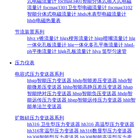
式电磁流量计
focmag3401智能分体式插入式电磁
流量计
focmag3301卫生型电磁流量计
focmag3102
智能分体式电磁流量计
hhds水表型电磁流量计
hhdr电磁热量表
节流装置系列
hlvz v锥流量计
hlgx楔形流量计
hlgp喷嘴流量计
hlg
一体化孔板流量计
hlg一体化多孔平衡流量计
hlgd-
ph平衡流量计
hlgk孔板流量计
hlva 笛型匀速管
压力仪表
电容式压力变送器系列
hhgp智能压力变送器
hhdp智能差压变送器
hhdr智
能微差压变送器
hhhp智能高静压差压变送器
hhap
智能绝对压力变送器
hhsp智能负压变送器
hhdp智
能远传压力变送器
hhgp智能远传压力变送器
hhlt智
能单法兰变送器
扩散硅压力变送器系列
hh316 卫生型压力变送器
hh316 高温型压力变送器
hh316常温型压力变送器
hh316数显型压力变送器
hh308智能型压力变送器
hh308智能高温型压力变