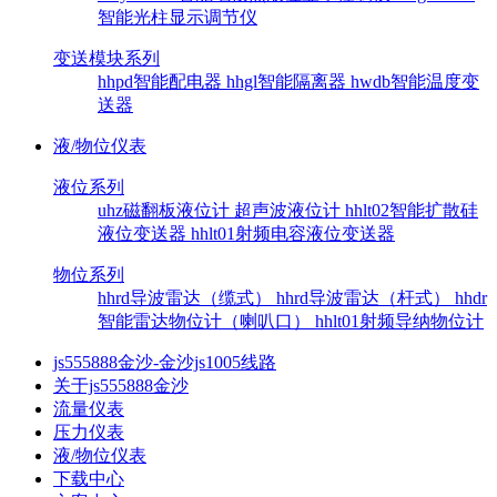
智能光柱显示调节仪
变送模块系列
hhpd智能配电器
hhgl智能隔离器
hwdb智能温度变
送器
液/物位仪表
液位系列
uhz磁翻板液位计
超声波液位计
hhlt02智能扩散硅
液位变送器
hhlt01射频电容液位变送器
物位系列
hhrd导波雷达（缆式）
hhrd导波雷达（杆式）
hhdr
智能雷达物位计（喇叭口）
hhlt01射频导纳物位计
js555888金沙-金沙js1005线路
关于js555888金沙
流量仪表
压力仪表
液/物位仪表
下载中心