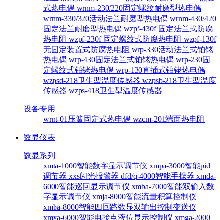
式热电偶
wrnm-230/220固定螺纹耐磨型热电偶
wrnm-330/320活动法兰耐磨型热电偶
wrnm-430/420
固定法兰耐磨型热电偶
wzpf-430f 固定法兰式防腐
热电阻
wzpf-230f 固定螺纹式防腐热电阻
wzpf-130f
无固定装置式防腐热电阻
wrp-330活动法兰式铂铑
热电偶
wrp-430固定法兰式铂铑热电偶
wrp-230固
定螺纹式铂铑热电偶
wrp-130直插式铂铑热电偶
wzpsd-218卫生型温度传感器
wzpsb-218卫生型温度
传感器
wzps-418卫生型温度传感器
设备专用
wrnt-01压簧固定式热电偶
wzcm-201端面热电阻
数显仪表
数显系列
xmta-1000智能数字显示调节仪
xmpa-3000智能pid
调节器
xxs闪光报警器
dfd/q-4000智能手操器
xmda-
6000智能巡回显示调节仪
xmba-7000智能双输入数
字显示调节仪
xmja-8000智能流量积算控制仪
xmba-8000智能四回路数显双输出控制变送仪
xmya-6000智能电接点液位显示控制仪
xmga-2000