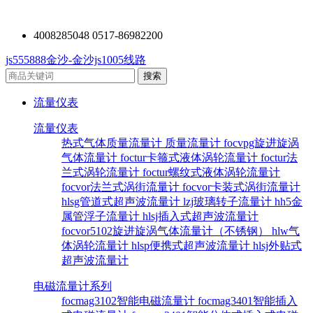
4008285048 0517-86982200
js555888金沙-金沙js1005线路
流量仪表
流量仪表
热式气体质量流量计
质量流量计
focvpg旋进旋涡
气体流量计
foctur卡箍式液体涡轮流量计
foctur法
兰式涡轮流量计
foctur螺纹式液体涡轮流量计
focvor法兰式涡街流量计
focvor卡装式涡街流量计
hlsg管道式超声波流量计
lzj玻璃转子流量计
hh5金
属管浮子流量计
hlsj插入式超声波流量计
focvor5102旋进旋涡气体流量计（不锈钢）
hlw气
体涡轮流量计
hlsp便携式超声波流量计
hlsj外贴式
超声波流量计
电磁流量计系列
focmag3102智能电磁流量计
focmag3401智能插入