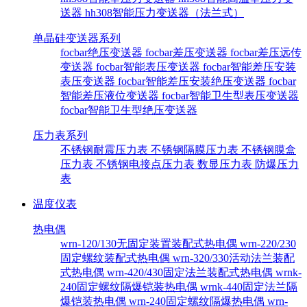
送器
hh308智能压力变送器（法兰式）
单晶硅变送器系列
focbar绝压变送器
focbar差压变送器
focbar差压远传
变送器
focbar智能表压变送器
focbar智能差压安装
表压变送器
focbar智能差压安装绝压变送器
focbar
智能差压液位变送器
focbar智能卫生型表压变送器
focbar智能卫生型绝压变送器
压力表系列
不锈钢耐震压力表
不锈钢隔膜压力表
不锈钢膜盒
压力表
不锈钢电接点压力表
数显压力表
防爆压力
表
温度仪表
热电偶
wrn-120/130无固定装置装配式热电偶
wrn-220/230
固定螺纹装配式热电偶
wrn-320/330活动法兰装配
式热电偶
wrn-420/430固定法兰装配式热电偶
wrnk-
240固定螺纹隔爆铠装热电偶
wrnk-440固定法兰隔
爆铠装热电偶
wrn-240固定螺纹隔爆热电偶
wrn-