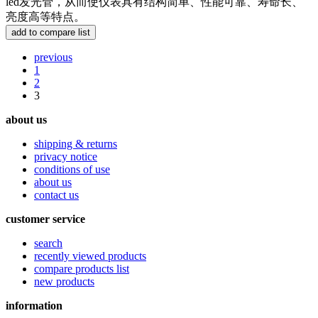
led发光管，从而使仪表具有结构简单、性能可靠、寿命长、
亮度高等特点。
previous
1
2
3
about us
shipping & returns
privacy notice
conditions of use
about us
contact us
customer service
search
recently viewed products
compare products list
new products
information