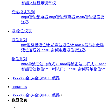
智能光柱显示调节仪
变送模块系列
hhpd智能配电器
hhgl智能隔离器
hwdb智能温度变
送器
液/物位仪表
液位系列
uhz磁翻板液位计
超声波液位计
hhlt02智能扩散硅
液位变送器
hhlt01射频电容液位变送器
物位系列
hhrd导波雷达（缆式）
hhrd导波雷达（杆式）
hhdr
智能雷达物位计（喇叭口）
hhlt01射频导纳物位计
js555888金沙-金沙js1005线路
contact us
js555888金沙-金沙js1005线路
/
数显仪表