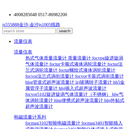
4008285048 0517-86982200
js555888金沙-金沙js1005线路
流量仪表
流量仪表
热式气体质量流量计
质量流量计
focvpg旋进旋涡
气体流量计
foctur卡箍式液体涡轮流量计
foctur法
兰式涡轮流量计
foctur螺纹式液体涡轮流量计
focvor法兰式涡街流量计
focvor卡装式涡街流量计
hlsg管道式超声波流量计
lzj玻璃转子流量计
hh5金
属管浮子流量计
hlsj插入式超声波流量计
focvor5102旋进旋涡气体流量计（不锈钢）
hlw气
体涡轮流量计
hlsp便携式超声波流量计
hlsj外贴式
超声波流量计
电磁流量计系列
focmag3102智能电磁流量计
focmag3401智能插入