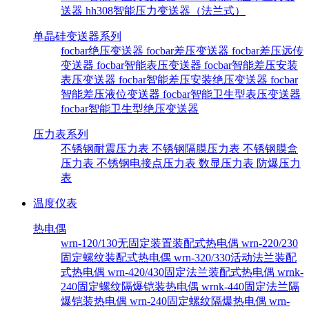
送器
hh308智能压力变送器（法兰式）
单晶硅变送器系列
focbar绝压变送器
focbar差压变送器
focbar差压远传
变送器
focbar智能表压变送器
focbar智能差压安装
表压变送器
focbar智能差压安装绝压变送器
focbar
智能差压液位变送器
focbar智能卫生型表压变送器
focbar智能卫生型绝压变送器
压力表系列
不锈钢耐震压力表
不锈钢隔膜压力表
不锈钢膜盒
压力表
不锈钢电接点压力表
数显压力表
防爆压力
表
温度仪表
热电偶
wrn-120/130无固定装置装配式热电偶
wrn-220/230
固定螺纹装配式热电偶
wrn-320/330活动法兰装配
式热电偶
wrn-420/430固定法兰装配式热电偶
wrnk-
240固定螺纹隔爆铠装热电偶
wrnk-440固定法兰隔
爆铠装热电偶
wrn-240固定螺纹隔爆热电偶
wrn-