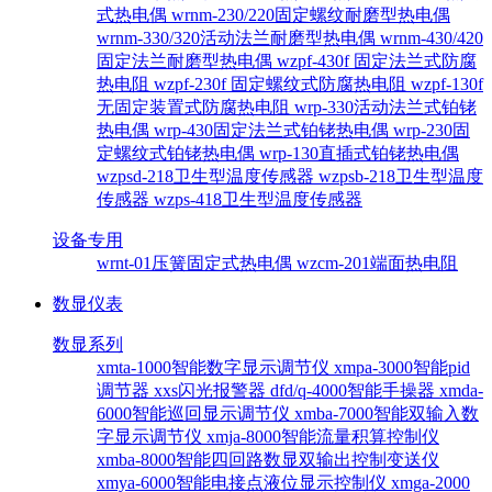
式热电偶
wrnm-230/220固定螺纹耐磨型热电偶
wrnm-330/320活动法兰耐磨型热电偶
wrnm-430/420
固定法兰耐磨型热电偶
wzpf-430f 固定法兰式防腐
热电阻
wzpf-230f 固定螺纹式防腐热电阻
wzpf-130f
无固定装置式防腐热电阻
wrp-330活动法兰式铂铑
热电偶
wrp-430固定法兰式铂铑热电偶
wrp-230固
定螺纹式铂铑热电偶
wrp-130直插式铂铑热电偶
wzpsd-218卫生型温度传感器
wzpsb-218卫生型温度
传感器
wzps-418卫生型温度传感器
设备专用
wrnt-01压簧固定式热电偶
wzcm-201端面热电阻
数显仪表
数显系列
xmta-1000智能数字显示调节仪
xmpa-3000智能pid
调节器
xxs闪光报警器
dfd/q-4000智能手操器
xmda-
6000智能巡回显示调节仪
xmba-7000智能双输入数
字显示调节仪
xmja-8000智能流量积算控制仪
xmba-8000智能四回路数显双输出控制变送仪
xmya-6000智能电接点液位显示控制仪
xmga-2000