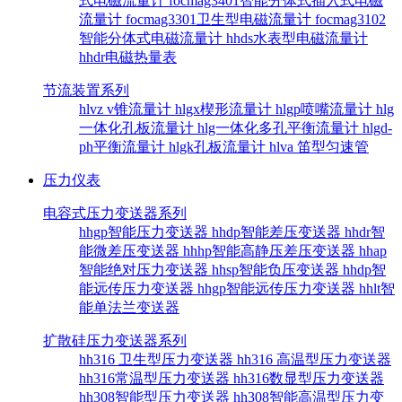
式电磁流量计
focmag3401智能分体式插入式电磁
流量计
focmag3301卫生型电磁流量计
focmag3102
智能分体式电磁流量计
hhds水表型电磁流量计
hhdr电磁热量表
节流装置系列
hlvz v锥流量计
hlgx楔形流量计
hlgp喷嘴流量计
hlg
一体化孔板流量计
hlg一体化多孔平衡流量计
hlgd-
ph平衡流量计
hlgk孔板流量计
hlva 笛型匀速管
压力仪表
电容式压力变送器系列
hhgp智能压力变送器
hhdp智能差压变送器
hhdr智
能微差压变送器
hhhp智能高静压差压变送器
hhap
智能绝对压力变送器
hhsp智能负压变送器
hhdp智
能远传压力变送器
hhgp智能远传压力变送器
hhlt智
能单法兰变送器
扩散硅压力变送器系列
hh316 卫生型压力变送器
hh316 高温型压力变送器
hh316常温型压力变送器
hh316数显型压力变送器
hh308智能型压力变送器
hh308智能高温型压力变