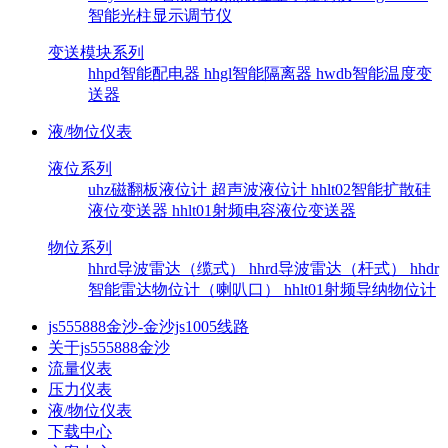
智能光柱显示调节仪
变送模块系列
hhpd智能配电器
hhgl智能隔离器
hwdb智能温度变
送器
液/物位仪表
液位系列
uhz磁翻板液位计
超声波液位计
hhlt02智能扩散硅
液位变送器
hhlt01射频电容液位变送器
物位系列
hhrd导波雷达（缆式）
hhrd导波雷达（杆式）
hhdr
智能雷达物位计（喇叭口）
hhlt01射频导纳物位计
js555888金沙-金沙js1005线路
关于js555888金沙
流量仪表
压力仪表
液/物位仪表
下载中心