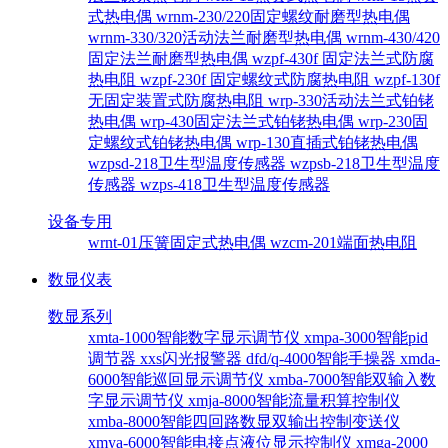
式热电偶
wrnm-230/220固定螺纹耐磨型热电偶
wrnm-330/320活动法兰耐磨型热电偶
wrnm-430/420
固定法兰耐磨型热电偶
wzpf-430f 固定法兰式防腐
热电阻
wzpf-230f 固定螺纹式防腐热电阻
wzpf-130f
无固定装置式防腐热电阻
wrp-330活动法兰式铂铑
热电偶
wrp-430固定法兰式铂铑热电偶
wrp-230固
定螺纹式铂铑热电偶
wrp-130直插式铂铑热电偶
wzpsd-218卫生型温度传感器
wzpsb-218卫生型温度
传感器
wzps-418卫生型温度传感器
设备专用
wrnt-01压簧固定式热电偶
wzcm-201端面热电阻
数显仪表
数显系列
xmta-1000智能数字显示调节仪
xmpa-3000智能pid
调节器
xxs闪光报警器
dfd/q-4000智能手操器
xmda-
6000智能巡回显示调节仪
xmba-7000智能双输入数
字显示调节仪
xmja-8000智能流量积算控制仪
xmba-8000智能四回路数显双输出控制变送仪
xmya-6000智能电接点液位显示控制仪
xmga-2000