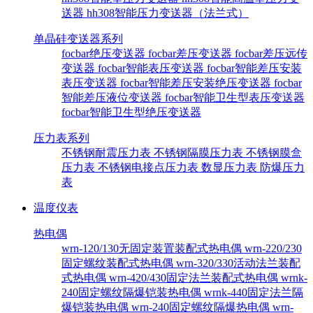
送器
hh308智能压力变送器（法兰式）
单晶硅变送器系列
focbar绝压变送器
focbar差压变送器
focbar差压远传
变送器
focbar智能表压变送器
focbar智能差压安装
表压变送器
focbar智能差压安装绝压变送器
focbar
智能差压液位变送器
focbar智能卫生型表压变送器
focbar智能卫生型绝压变送器
压力表系列
不锈钢耐震压力表
不锈钢隔膜压力表
不锈钢膜盒
压力表
不锈钢电接点压力表
数显压力表
防爆压力
表
温度仪表
热电偶
wrn-120/130无固定装置装配式热电偶
wrn-220/230
固定螺纹装配式热电偶
wrn-320/330活动法兰装配
式热电偶
wrn-420/430固定法兰装配式热电偶
wrnk-
240固定螺纹隔爆铠装热电偶
wrnk-440固定法兰隔
爆铠装热电偶
wrn-240固定螺纹隔爆热电偶
wrn-