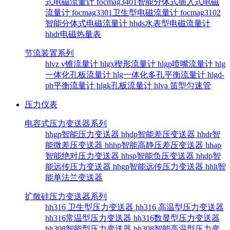
式电磁流量计
focmag3401智能分体式插入式电磁
流量计
focmag3301卫生型电磁流量计
focmag3102
智能分体式电磁流量计
hhds水表型电磁流量计
hhdr电磁热量表
节流装置系列
hlvz v锥流量计
hlgx楔形流量计
hlgp喷嘴流量计
hlg
一体化孔板流量计
hlg一体化多孔平衡流量计
hlgd-
ph平衡流量计
hlgk孔板流量计
hlva 笛型匀速管
压力仪表
电容式压力变送器系列
hhgp智能压力变送器
hhdp智能差压变送器
hhdr智
能微差压变送器
hhhp智能高静压差压变送器
hhap
智能绝对压力变送器
hhsp智能负压变送器
hhdp智
能远传压力变送器
hhgp智能远传压力变送器
hhlt智
能单法兰变送器
扩散硅压力变送器系列
hh316 卫生型压力变送器
hh316 高温型压力变送器
hh316常温型压力变送器
hh316数显型压力变送器
hh308智能型压力变送器
hh308智能高温型压力变