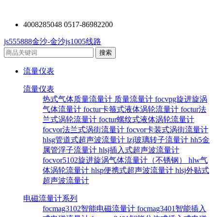
4008285048 0517-86982200
js555888金沙-金沙js1005线路
流量仪表
流量仪表
热式气体质量流量计
质量流量计
focvpg旋进旋涡
气体流量计
foctur卡箍式液体涡轮流量计
foctur法
兰式涡轮流量计
foctur螺纹式液体涡轮流量计
focvor法兰式涡街流量计
focvor卡装式涡街流量计
hlsg管道式超声波流量计
lzj玻璃转子流量计
hh5金
属管浮子流量计
hlsj插入式超声波流量计
focvor5102旋进旋涡气体流量计（不锈钢）
hlw气
体涡轮流量计
hlsp便携式超声波流量计
hlsj外贴式
超声波流量计
电磁流量计系列
focmag3102智能电磁流量计
focmag3401智能插入