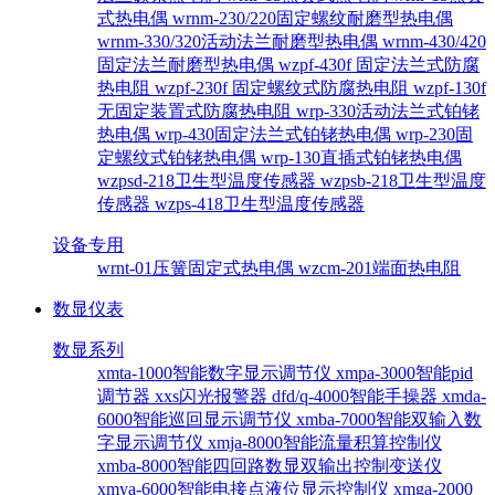
式热电偶
wrnm-230/220固定螺纹耐磨型热电偶
wrnm-330/320活动法兰耐磨型热电偶
wrnm-430/420
固定法兰耐磨型热电偶
wzpf-430f 固定法兰式防腐
热电阻
wzpf-230f 固定螺纹式防腐热电阻
wzpf-130f
无固定装置式防腐热电阻
wrp-330活动法兰式铂铑
热电偶
wrp-430固定法兰式铂铑热电偶
wrp-230固
定螺纹式铂铑热电偶
wrp-130直插式铂铑热电偶
wzpsd-218卫生型温度传感器
wzpsb-218卫生型温度
传感器
wzps-418卫生型温度传感器
设备专用
wrnt-01压簧固定式热电偶
wzcm-201端面热电阻
数显仪表
数显系列
xmta-1000智能数字显示调节仪
xmpa-3000智能pid
调节器
xxs闪光报警器
dfd/q-4000智能手操器
xmda-
6000智能巡回显示调节仪
xmba-7000智能双输入数
字显示调节仪
xmja-8000智能流量积算控制仪
xmba-8000智能四回路数显双输出控制变送仪
xmya-6000智能电接点液位显示控制仪
xmga-2000