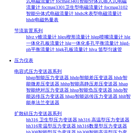
式电磁流量计
focmag3401智能分体式插入式电磁
流量计
focmag3301卫生型电磁流量计
focmag3102
智能分体式电磁流量计
hhds水表型电磁流量计
hhdr电磁热量表
节流装置系列
hlvz v锥流量计
hlgx楔形流量计
hlgp喷嘴流量计
hlg
一体化孔板流量计
hlg一体化多孔平衡流量计
hlgd-
ph平衡流量计
hlgk孔板流量计
hlva 笛型匀速管
压力仪表
电容式压力变送器系列
hhgp智能压力变送器
hhdp智能差压变送器
hhdr智
能微差压变送器
hhhp智能高静压差压变送器
hhap
智能绝对压力变送器
hhsp智能负压变送器
hhdp智
能远传压力变送器
hhgp智能远传压力变送器
hhlt智
能单法兰变送器
扩散硅压力变送器系列
hh316 卫生型压力变送器
hh316 高温型压力变送器
hh316常温型压力变送器
hh316数显型压力变送器
hh308智能型压力变送器
hh308智能高温型压力变