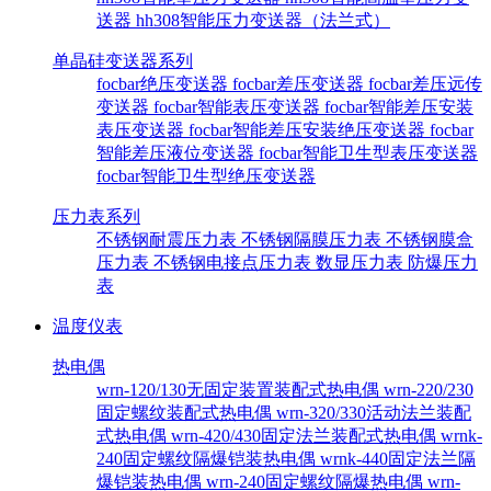
送器
hh308智能压力变送器（法兰式）
单晶硅变送器系列
focbar绝压变送器
focbar差压变送器
focbar差压远传
变送器
focbar智能表压变送器
focbar智能差压安装
表压变送器
focbar智能差压安装绝压变送器
focbar
智能差压液位变送器
focbar智能卫生型表压变送器
focbar智能卫生型绝压变送器
压力表系列
不锈钢耐震压力表
不锈钢隔膜压力表
不锈钢膜盒
压力表
不锈钢电接点压力表
数显压力表
防爆压力
表
温度仪表
热电偶
wrn-120/130无固定装置装配式热电偶
wrn-220/230
固定螺纹装配式热电偶
wrn-320/330活动法兰装配
式热电偶
wrn-420/430固定法兰装配式热电偶
wrnk-
240固定螺纹隔爆铠装热电偶
wrnk-440固定法兰隔
爆铠装热电偶
wrn-240固定螺纹隔爆热电偶
wrn-