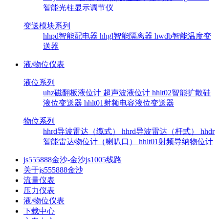
智能光柱显示调节仪
变送模块系列
hhpd智能配电器
hhgl智能隔离器
hwdb智能温度变
送器
液/物位仪表
液位系列
uhz磁翻板液位计
超声波液位计
hhlt02智能扩散硅
液位变送器
hhlt01射频电容液位变送器
物位系列
hhrd导波雷达（缆式）
hhrd导波雷达（杆式）
hhdr
智能雷达物位计（喇叭口）
hhlt01射频导纳物位计
js555888金沙-金沙js1005线路
关于js555888金沙
流量仪表
压力仪表
液/物位仪表
下载中心