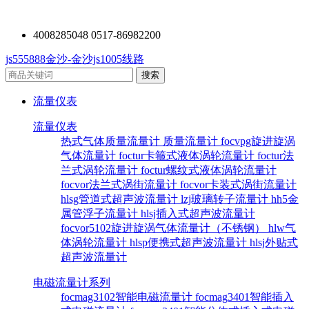
4008285048 0517-86982200
js555888金沙-金沙js1005线路
流量仪表
流量仪表
热式气体质量流量计
质量流量计
focvpg旋进旋涡
气体流量计
foctur卡箍式液体涡轮流量计
foctur法
兰式涡轮流量计
foctur螺纹式液体涡轮流量计
focvor法兰式涡街流量计
focvor卡装式涡街流量计
hlsg管道式超声波流量计
lzj玻璃转子流量计
hh5金
属管浮子流量计
hlsj插入式超声波流量计
focvor5102旋进旋涡气体流量计（不锈钢）
hlw气
体涡轮流量计
hlsp便携式超声波流量计
hlsj外贴式
超声波流量计
电磁流量计系列
focmag3102智能电磁流量计
focmag3401智能插入