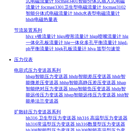
式电磁流量计
focmag3401智能分体式插入式电磁
流量计
focmag3301卫生型电磁流量计
focmag3102
智能分体式电磁流量计
hhds水表型电磁流量计
hhdr电磁热量表
节流装置系列
hlvz v锥流量计
hlgx楔形流量计
hlgp喷嘴流量计
hlg
一体化孔板流量计
hlg一体化多孔平衡流量计
hlgd-
ph平衡流量计
hlgk孔板流量计
hlva 笛型匀速管
压力仪表
电容式压力变送器系列
hhgp智能压力变送器
hhdp智能差压变送器
hhdr智
能微差压变送器
hhhp智能高静压差压变送器
hhap
智能绝对压力变送器
hhsp智能负压变送器
hhdp智
能远传压力变送器
hhgp智能远传压力变送器
hhlt智
能单法兰变送器
扩散硅压力变送器系列
hh316 卫生型压力变送器
hh316 高温型压力变送器
hh316常温型压力变送器
hh316数显型压力变送器
hh308智能型压力变送器
hh308智能高温型压力变