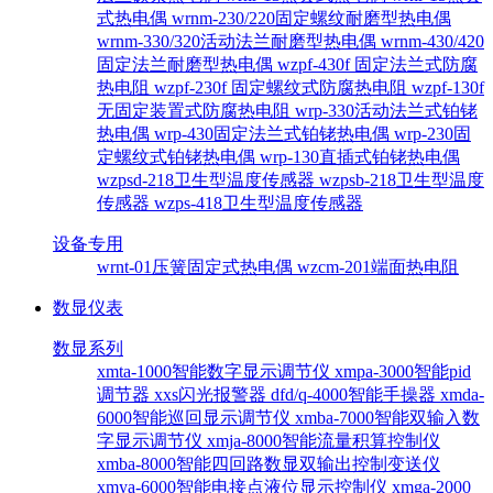
式热电偶
wrnm-230/220固定螺纹耐磨型热电偶
wrnm-330/320活动法兰耐磨型热电偶
wrnm-430/420
固定法兰耐磨型热电偶
wzpf-430f 固定法兰式防腐
热电阻
wzpf-230f 固定螺纹式防腐热电阻
wzpf-130f
无固定装置式防腐热电阻
wrp-330活动法兰式铂铑
热电偶
wrp-430固定法兰式铂铑热电偶
wrp-230固
定螺纹式铂铑热电偶
wrp-130直插式铂铑热电偶
wzpsd-218卫生型温度传感器
wzpsb-218卫生型温度
传感器
wzps-418卫生型温度传感器
设备专用
wrnt-01压簧固定式热电偶
wzcm-201端面热电阻
数显仪表
数显系列
xmta-1000智能数字显示调节仪
xmpa-3000智能pid
调节器
xxs闪光报警器
dfd/q-4000智能手操器
xmda-
6000智能巡回显示调节仪
xmba-7000智能双输入数
字显示调节仪
xmja-8000智能流量积算控制仪
xmba-8000智能四回路数显双输出控制变送仪
xmya-6000智能电接点液位显示控制仪
xmga-2000