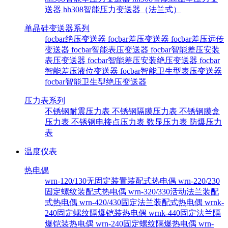
送器
hh308智能压力变送器（法兰式）
单晶硅变送器系列
focbar绝压变送器
focbar差压变送器
focbar差压远传
变送器
focbar智能表压变送器
focbar智能差压安装
表压变送器
focbar智能差压安装绝压变送器
focbar
智能差压液位变送器
focbar智能卫生型表压变送器
focbar智能卫生型绝压变送器
压力表系列
不锈钢耐震压力表
不锈钢隔膜压力表
不锈钢膜盒
压力表
不锈钢电接点压力表
数显压力表
防爆压力
表
温度仪表
热电偶
wrn-120/130无固定装置装配式热电偶
wrn-220/230
固定螺纹装配式热电偶
wrn-320/330活动法兰装配
式热电偶
wrn-420/430固定法兰装配式热电偶
wrnk-
240固定螺纹隔爆铠装热电偶
wrnk-440固定法兰隔
爆铠装热电偶
wrn-240固定螺纹隔爆热电偶
wrn-