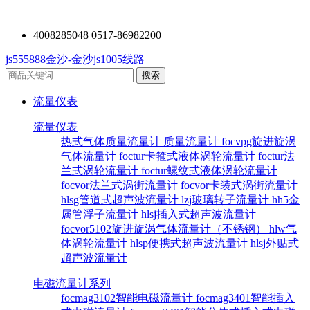
4008285048 0517-86982200
js555888金沙-金沙js1005线路
流量仪表
流量仪表
热式气体质量流量计
质量流量计
focvpg旋进旋涡
气体流量计
foctur卡箍式液体涡轮流量计
foctur法
兰式涡轮流量计
foctur螺纹式液体涡轮流量计
focvor法兰式涡街流量计
focvor卡装式涡街流量计
hlsg管道式超声波流量计
lzj玻璃转子流量计
hh5金
属管浮子流量计
hlsj插入式超声波流量计
focvor5102旋进旋涡气体流量计（不锈钢）
hlw气
体涡轮流量计
hlsp便携式超声波流量计
hlsj外贴式
超声波流量计
电磁流量计系列
focmag3102智能电磁流量计
focmag3401智能插入