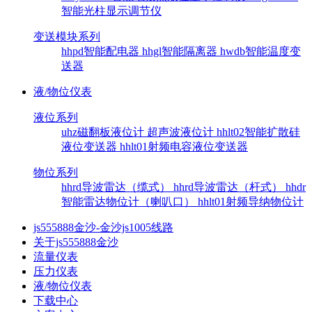
智能光柱显示调节仪
变送模块系列
hhpd智能配电器
hhgl智能隔离器
hwdb智能温度变
送器
液/物位仪表
液位系列
uhz磁翻板液位计
超声波液位计
hhlt02智能扩散硅
液位变送器
hhlt01射频电容液位变送器
物位系列
hhrd导波雷达（缆式）
hhrd导波雷达（杆式）
hhdr
智能雷达物位计（喇叭口）
hhlt01射频导纳物位计
js555888金沙-金沙js1005线路
关于js555888金沙
流量仪表
压力仪表
液/物位仪表
下载中心