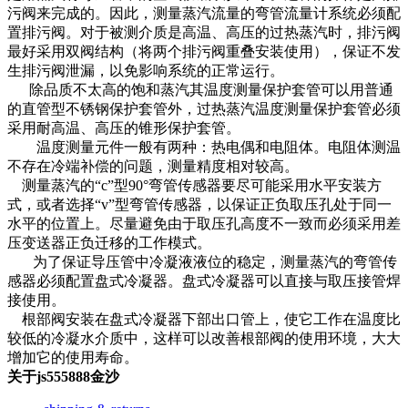
污阀来完成的。因此，测量蒸汽流量的弯管流量计系统必须配
置排污阀。对于被测介质是高温、高压的过热蒸汽时，排污阀
最好采用双阀结构（将两个排污阀重叠安装使用），保证不发
生排污阀泄漏，以免影响系统的正常运行。
除品质不太高的饱和蒸汽其温度测量保护套管可以用普通
的直管型不锈钢保护套管外，过热蒸汽温度测量保护套管必须
采用耐高温、高压的锥形保护套管。
温度测量元件一般有两种：热电偶和电阻体。电阻体测温
不存在冷端补偿的问题，测量精度相对较高。
测量蒸汽的“c”型90°弯管传感器要尽可能采用水平安装方
式，或者选择“v”型弯管传感器，以保证正负取压孔处于同一
水平的位置上。尽量避免由于取压孔高度不一致而必须采用差
压变送器正负迁移的工作模式。
为了保证导压管中冷凝液液位的稳定，测量蒸汽的弯管传
感器必须配置盘式冷凝器。盘式冷凝器可以直接与取压接管焊
接使用。
根部阀安装在盘式冷凝器下部出口管上，使它工作在温度比
较低的冷凝水介质中，这样可以改善根部阀的使用环境，大大
增加它的使用寿命。
关于js555888金沙