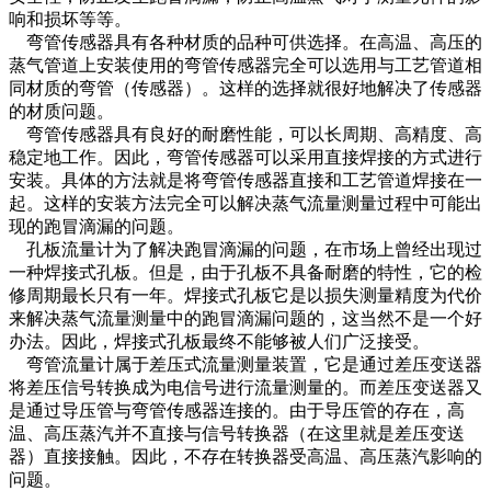
响和损坏等等。
弯管传感器具有各种材质的品种可供选择。在高温、高压的
蒸气管道上安装使用的弯管传感器完全可以选用与工艺管道相
同材质的弯管（传感器）。这样的选择就很好地解决了传感器
的材质问题。
弯管传感器具有良好的耐磨性能，可以长周期、高精度、高
稳定地工作。因此，弯管传感器可以采用直接焊接的方式进行
安装。具体的方法就是将弯管传感器直接和工艺管道焊接在一
起。这样的安装方法完全可以解决蒸气流量测量过程中可能出
现的跑冒滴漏的问题。
孔板流量计为了解决跑冒滴漏的问题，在市场上曾经出现过
一种焊接式孔板。但是，由于孔板不具备耐磨的特性，它的检
修周期最长只有一年。焊接式孔板它是以损失测量精度为代价
来解决蒸气流量测量中的跑冒滴漏问题的，这当然不是一个好
办法。因此，焊接式孔板最终不能够被人们广泛接受。
弯管流量计属于差压式流量测量装置，它是通过差压变送器
将差压信号转换成为电信号进行流量测量的。而差压变送器又
是通过导压管与弯管传感器连接的。由于导压管的存在，高
温、高压蒸汽并不直接与信号转换器（在这里就是差压变送
器）直接接触。因此，不存在转换器受高温、高压蒸汽影响的
问题。