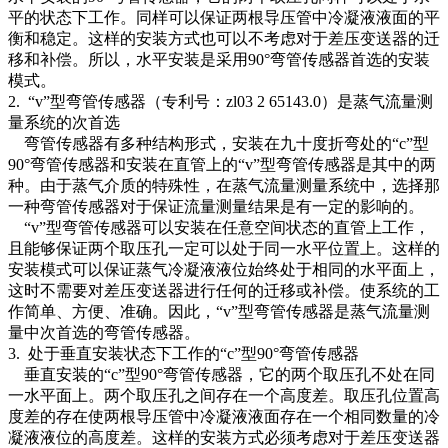
平的状态下工作。同样可以保证两根导压管中冷凝液液面的平
衡和稳定。这样的安装方式也可以不考虑对于差压变送器的迁
移和补偿。所以，水平安装是采用90°弯管传感器首选的安装
模式。
2. “v”型弯管传感器（专利号：zl03 2 65143.0）是蒸气流量测
量系统的次首选
弯管传感器有多种结构形式，安装在九十度折弯处的“c”型
90°弯管传感器和安装在直管上的“v”型弯管传感器是其中的两
种。由于蒸气介质的特殊性，在蒸气流量测量系统中，选择那
一种弯管传感器对于保证流量测量结果是有一定的影响的。
“v”型弯管传感器可以安装在任意空间状态的直管上工作，
且能够保证两个取压孔一定可以处于同一水平位置上。这样的
安装模式可以保证蒸气冷凝液液位始终处于相同的水平面上，
这时不需要对差压变送器进行任何的迁移或补偿。使系统的工
作简单、方便、准确。因此，“v”型弯管传感器是蒸气流量测
量中次首选的弯管传感器。
3. 处于垂直安装状态下工作的“c”型90°弯管传感器
垂直安装的“c”型90°弯管传感器，它的两个取压孔不处在同
一水平面上。两个取压孔之间存在一个高度差。取压孔位置高
度差的存在使两根导压管中冷凝液液面存在一个相同数量的冷
凝液液位的高度差。这样的安装方式必须考虑对于差压变送器