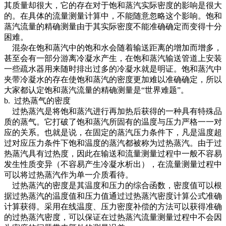
其质量却很大，它的存在对于饱和蒸汽实际密度的影响是很大
的。在具体的流量测量计算中，不能随意忽略这个影响。饱和
蒸汽流量的精确测量由于其实际密度不能准确确定而变得十分
困难。
混杂在饱和蒸汽中的饱和水会随着输送距离的增加而增多，
甚至会有一部分游离冷凝水产生，在饱和蒸汽输送管道上安装
一些疏水器用来随时排出过多的冷凝水就是明证。饱和蒸汽中
夹带冷凝水的存在使饱和蒸汽的密度更加难以准确确定，所以
大家都认定饱和蒸汽流量的精确测量是“世界难题”。
b. 过热蒸气的密度
过热蒸汽是将饱和蒸汽进行再加热后获得的一种具有特殊品
质的蒸气。它打破了饱和蒸汽所固有的温度与压力严格一一对
应的关系。也就是说，在固定的蒸汽压力条件下，凡是温度超
过对应压力条件下饱和温度的蒸汽都被称为过热蒸汽。由于过
热蒸汽具有过热度，因此在输送和流量测量过程中一般不容易
发生性质变异（不容易产生冷凝水析出），在流量测量过程中
可以将过热蒸汽作为单一介质看待。
过热蒸汽的密度是其温度和压力的综合函数，密度值可以根
据过热蒸汽的温度值和压力值通过过热蒸汽密度计算公式准确
计算获得。采用在线温度、压力密度补偿的方法可以获得准确
的过热蒸汽密度，可以保证在过热蒸汽流量测量过程中不会因