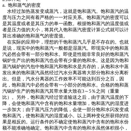
a. 饱和蒸气的密度
水经过加热蒸发变成蒸汽，这就是饱和蒸汽。饱和蒸汽的温
度与压力之间有着严格的一一对应关系。饱和蒸汽的密度可以
是其温度或者是其压力的单一函数。根据饱和蒸汽的温度值或
者是压力值的大小，将其代入饱和蒸汽密度计算公式就可以计
算出准确的饱和蒸气的密度值。
在实际的应用中，理想的干饱和蒸汽几乎是不存在的。也就
是说，现实中的饱和蒸汽一般都是湿蒸汽。即现实中的饱和蒸
汽必然会带有一部分饱和水。即使是性能非常良好的饱和蒸汽
锅炉生产出的饱和蒸汽也会带有少量的饱和水。这是因为饱和
蒸汽锅炉的汽包中饱和蒸汽和饱和水是共存的，从饱和水中蒸
发出来的饱和蒸汽虽然经过汽水分离器将大部分饱和水分离析
出。但是，汽水分离器的工作效率不可能达到百分之百，因
此，饱和蒸汽中必然会带有一小部分的饱和水。合格的饱和蒸
汽锅炉生产的饱和蒸汽其带水量大致在3～5％之间（重量
比）。另外，饱和蒸汽经过管道输送之后，由于蒸汽温度的下
降，会使饱和蒸汽中含有的饱和水量增加，饱和蒸汽的湿度进
一步加大；由于蒸汽压力的降低，会使一部分饱和水闪发变成
饱和蒸汽，使饱和蒸汽的湿度减小。以上两种变化所获得的结
果是相反的。运行条件的不确定使饱和蒸汽中含有的饱和水份
额不能准确地确定。饱和蒸汽中含有的饱和水虽然体积很小，