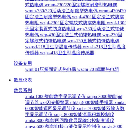
式热电偶
wrnm-230/220固定螺纹耐磨型热电偶
wrnm-330/320活动法兰耐磨型热电偶
wrnm-430/420
固定法兰耐磨型热电偶
wzpf-430f 固定法兰式防腐
热电阻
wzpf-230f 固定螺纹式防腐热电阻
wzpf-130f
无固定装置式防腐热电阻
wrp-330活动法兰式铂铑
热电偶
wrp-430固定法兰式铂铑热电偶
wrp-230固
定螺纹式铂铑热电偶
wrp-130直插式铂铑热电偶
wzpsd-218卫生型温度传感器
wzpsb-218卫生型温度
传感器
wzps-418卫生型温度传感器
设备专用
wrnt-01压簧固定式热电偶
wzcm-201端面热电阻
数显仪表
数显系列
xmta-1000智能数字显示调节仪
xmpa-3000智能pid
调节器
xxs闪光报警器
dfd/q-4000智能手操器
xmda-
6000智能巡回显示调节仪
xmba-7000智能双输入数
字显示调节仪
xmja-8000智能流量积算控制仪
xmba-8000智能四回路数显双输出控制变送仪
xmya-6000智能电接点液位显示控制仪
xmga-2000