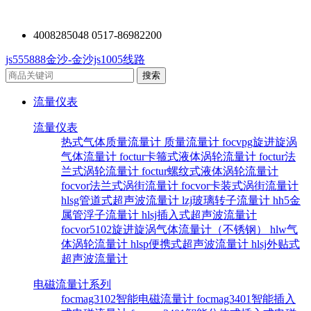
4008285048 0517-86982200
js555888金沙-金沙js1005线路
流量仪表
流量仪表
热式气体质量流量计
质量流量计
focvpg旋进旋涡
气体流量计
foctur卡箍式液体涡轮流量计
foctur法
兰式涡轮流量计
foctur螺纹式液体涡轮流量计
focvor法兰式涡街流量计
focvor卡装式涡街流量计
hlsg管道式超声波流量计
lzj玻璃转子流量计
hh5金
属管浮子流量计
hlsj插入式超声波流量计
focvor5102旋进旋涡气体流量计（不锈钢）
hlw气
体涡轮流量计
hlsp便携式超声波流量计
hlsj外贴式
超声波流量计
电磁流量计系列
focmag3102智能电磁流量计
focmag3401智能插入