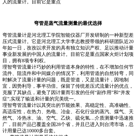
人的流量计。目前它是重点
弯管是蒸气流量测量的最优选择
弯管流量计是河北理工学院智能仪器厂开发研制的一种新型差
压式流量计。它是河北理工大学李志教授带领的科研团队近20
年如一日，孜孜以求开发的具有独立知识产权、足以推动计量
事业新发展的中国人的流量计。目前它是重点国家火炬计划项
目，拥有8项专利权。
理智弯管流量计巧妙的利用管道本身的特性，在不增加任何节
流件、阻流件和中间媒介的情况下，利用管道的自然转弯，同
时解决了流量计量的问题，既是管道，又是流量计，因地制
宜，因势利导，事半功倍。保留了传统差压式流量计的优点，
克服了其缺点，避免了因计量而引发的任何“副作用”和“并发
症”,实现了输送和计量的完美统一。
理智弯管流量计以其突出的节能效果、高稳定性、高准确性、
高适应性，在热力、热电、冶金、石化行业的蒸汽、煤气、天
然气、冷热水、油、空气、乙炔、硫化氢…介质测量中迅速推
广，目前产品已覆盖全国28个省，并且已进入到台湾市场，总
计用量已达10000多台套。