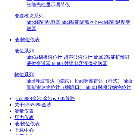
智能光柱显示调节仪
变送模块系列
hhpd智能配电器
hhgl智能隔离器
hwdb智能温度变
送器
液/物位仪表
液位系列
uhz磁翻板液位计
超声波液位计
hhlt02智能扩散硅
液位变送器
hhlt01射频电容液位变送器
物位系列
hhrd导波雷达（缆式）
hhrd导波雷达（杆式）
hhdr
智能雷达物位计（喇叭口）
hhlt01射频导纳物位计
js555888金沙-金沙js1005线路
关于js555888金沙
流量仪表
压力仪表
液/物位仪表
下载中心