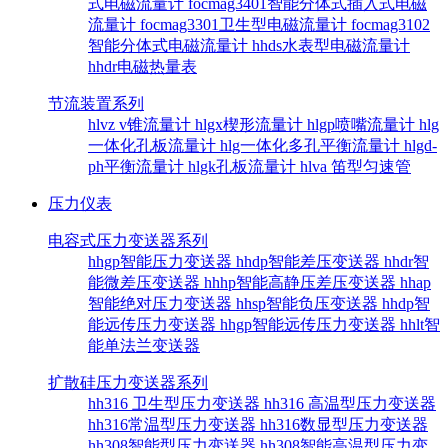
式电磁流量计
focmag3401智能分体式插入式电磁
流量计
focmag3301卫生型电磁流量计
focmag3102
智能分体式电磁流量计
hhds水表型电磁流量计
hhdr电磁热量表
节流装置系列
hlvz v锥流量计
hlgx楔形流量计
hlgp喷嘴流量计
hlg
一体化孔板流量计
hlg一体化多孔平衡流量计
hlgd-
ph平衡流量计
hlgk孔板流量计
hlva 笛型匀速管
压力仪表
电容式压力变送器系列
hhgp智能压力变送器
hhdp智能差压变送器
hhdr智
能微差压变送器
hhhp智能高静压差压变送器
hhap
智能绝对压力变送器
hhsp智能负压变送器
hhdp智
能远传压力变送器
hhgp智能远传压力变送器
hhlt智
能单法兰变送器
扩散硅压力变送器系列
hh316 卫生型压力变送器
hh316 高温型压力变送器
hh316常温型压力变送器
hh316数显型压力变送器
hh308智能型压力变送器
hh308智能高温型压力变