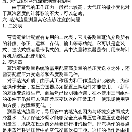
五. 大气压对蒸汽流量测量的影响
由于蒸气的工作压力一般都比较高，大气压的微小变化对
于蒸汽密度的计算影响不大，可以忽略。
六. 蒸汽流量测量其它应该注意的问题
1. 二次表
弯管流量计配置有专用的二次表，它具备测量蒸汽介质所有
的补偿、修正、运算、存储、输出等等功能。它可以是盘装
式、挂装式或者是卡装式的。其中流量转换器是专门用来与计
算机系统匹配使用的。
2. 变送器
蒸汽流量测量系统除需用配置高质量的差压变送器之外，还
需要配置压力变送器和温度测量元件。
对于蒸汽介质，由于其工作压力和工作温度都比较高，为保
证操作安全，差压变送器必须配置三阀组件才能使用。（新型
的差压变送器生产厂商虽然已经明确承诺，在不使用三阀组件
的条件下仍然可以保证差压变送器的正常工作，使现场使用更
加方便，故障率更低。）
测量蒸汽流量时，导压管中的蒸汽会因为与环境换热而成为
冷凝水，为了保证冷凝水能够完全充满导压管和差压变送器的
测量室，系统在投运前必须要进行排汽操作。排汽操作的要点
是用蒸汽将导压管中的空气彻底吹扫干净。这样的操作是由排