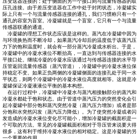
压变送器连接的；处于侧面的另一个接口则与流量传感器的取
压孔连接。由于差压变送器在工作中处于封闭状态，冷凝罐实
际上只有一个与流量传感器连接的通孔，我们习惯称只有一个
通孔的容室为盲室。冷凝罐就是一个盲室，它只有一个与流量
传感器联通的通道。
冷凝罐的理想工作状态应该是这样的。蒸汽在冷凝罐中因为
与环境换热而不断冷却，如果蒸汽冷却后的温度低于该蒸汽压
力下的饱和温度时，就会有一部分蒸汽冷凝成水析出。于是，
冷凝罐中的冷凝水液位不断抬高，一直达到与传感器连接的水
平接口处。继续冷凝的冷凝水应该通过与传感器连接的水平导
压管返回流量传感器（蒸汽管道），冷凝罐中的冷凝水液位保
持稳定不变。如果正负两侧的冷凝罐侧面的连接孔处于同一水
平状态，则两个冷凝罐中的冷凝水液位高度就相等。这就是冷
凝罐保证冷凝液液位平衡的基本构想。
在运行过程中，冷凝罐中冷凝水与蒸汽相接触部分的蒸汽和
冷凝水都处于饱和状态。由于管道中蒸汽压力的突然变化会引
起冷凝罐中部分饱和蒸汽突然冷凝（蒸汽压力增加）或者是部
分饱和水突然闪发（蒸汽压力降低）。为了使突然冷凝或者闪
发造成的冷凝水液位变化尽可能小，增加冷凝罐的截面积是一
个可取的方法。常见的冷凝罐截面积相对于导压管来说要大得
很多，这有利于维持冷凝水液位的相对稳定。这是冷凝罐的另
一个重要的作用。