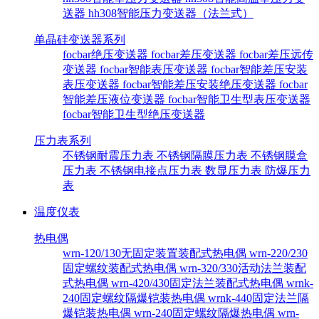
送器
hh308智能压力变送器（法兰式）
单晶硅变送器系列
focbar绝压变送器
focbar差压变送器
focbar差压远传
变送器
focbar智能表压变送器
focbar智能差压安装
表压变送器
focbar智能差压安装绝压变送器
focbar
智能差压液位变送器
focbar智能卫生型表压变送器
focbar智能卫生型绝压变送器
压力表系列
不锈钢耐震压力表
不锈钢隔膜压力表
不锈钢膜盒
压力表
不锈钢电接点压力表
数显压力表
防爆压力
表
温度仪表
热电偶
wrn-120/130无固定装置装配式热电偶
wrn-220/230
固定螺纹装配式热电偶
wrn-320/330活动法兰装配
式热电偶
wrn-420/430固定法兰装配式热电偶
wrnk-
240固定螺纹隔爆铠装热电偶
wrnk-440固定法兰隔
爆铠装热电偶
wrn-240固定螺纹隔爆热电偶
wrn-