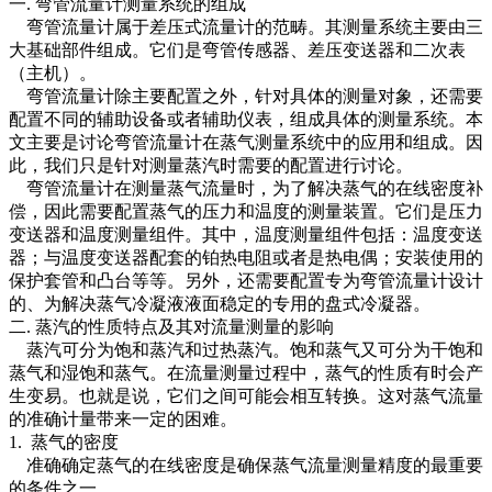
一. 弯管流量计测量系统的组成
弯管流量计属于差压式流量计的范畴。其测量系统主要由三
大基础部件组成。它们是弯管传感器、差压变送器和二次表
（主机）。
弯管流量计除主要配置之外，针对具体的测量对象，还需要
配置不同的辅助设备或者辅助仪表，组成具体的测量系统。本
文主要是讨论弯管流量计在蒸气测量系统中的应用和组成。因
此，我们只是针对测量蒸汽时需要的配置进行讨论。
弯管流量计在测量蒸气流量时，为了解决蒸气的在线密度补
偿，因此需要配置蒸气的压力和温度的测量装置。它们是压力
变送器和温度测量组件。其中，温度测量组件包括：温度变送
器；与温度变送器配套的铂热电阻或者是热电偶；安装使用的
保护套管和凸台等等。另外，还需要配置专为弯管流量计设计
的、为解决蒸气冷凝液液面稳定的专用的盘式冷凝器。
二. 蒸汽的性质特点及其对流量测量的影响
蒸汽可分为饱和蒸汽和过热蒸汽。饱和蒸气又可分为干饱和
蒸气和湿饱和蒸气。在流量测量过程中，蒸气的性质有时会产
生变易。也就是说，它们之间可能会相互转换。这对蒸气流量
的准确计量带来一定的困难。
1. 蒸气的密度
准确确定蒸气的在线密度是确保蒸气流量测量精度的最重要
的条件之一。