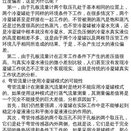
过度偏差，这是为什么呢？
第一，由于孔板流量计两个取压孔处于基本相同的位置上，
两个冷凝罐处于同样的环境条件下工作，在很多情况下，两个
冷凝罐甚至是焊接在一起工作的。不管被测的蒸汽是饱和蒸汽
还是过热度很高的过热蒸汽，也不管冷凝罐被冷凝水充满，还
是冷凝罐中根本就没有冷凝水。其正负压侧的冷凝水真实液位
的高度都相差不多。这是由于两个冷凝罐以及两根导压管工作
环境几乎相同所造成的结果。于是，不会产生过大的液位偏
差。
第二，由于孔板流量计在正常工作条件下产生的差压值很
高。与真实冷凝水液位的微小差别比较，人们甚至没有发现冷
凝罐工作状态不正常这个客观现实。这就是传统的冷凝罐真实
工作状态的分析。
d. 弯管流量计使用冷凝罐模式的可能性
弯管流量计在测量蒸汽流量时是绝对不能应用冷凝罐模式
的。如果使用这种模式进行蒸气流量测量，其测量偏差值将是
一个完全不能接受的巨大差值。分析原因如下。
首先，我们仍然要强调，冷凝罐在实际工作中是不能够起到
稳定冷凝液液位和平衡冷凝液液位的作用的。
其次，弯管传感器的两个取压孔不同于孔板的两个取压孔，
它们是处于弯管传感器内外两侧。也就是说，它们是处于完全
不同的换热环境和条件下工作的。如果采用冷凝罐模式，那么