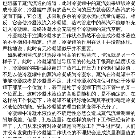
也阻塞了蒸汽流通的通道，此时冷凝罐中的蒸汽如果继续冷凝
成冷凝水，冷凝罐中原有的蒸气空间的压力就会因为蒸汽的冷
凝而下降，它会进一步限制多余的冷凝水流向流量传感器。相
反，它会使冷凝液流入冷凝罐。蒸汽管道中的蒸汽不能够补充
进入冷凝罐。最终冷凝水会充满整个冷凝罐的蒸汽空腔。
冷凝罐处于注满冷凝水的工作状态虽然不会造成冷凝水液位
的不平衡和不稳定。但是，冷凝罐的作用在这里并没能体现。
严格地说，此时有无冷凝罐似乎并不重要。
如果被测蒸汽是过热度相当高的过热蒸汽，情况就是另一个
样子了。此时，冷凝罐通过导压管的传热处于很高的温度状态
下，冷凝罐的实际温度超过了蒸汽工作压力下的饱和温度值，
不足以使冷凝罐中的蒸汽冷凝成为冷凝水。蒸汽在冷凝罐中不
能够冷凝或者是冷凝量不足。此时冷凝水的液位可能处于冷凝
罐下部某一个位置上，甚至是处于冷凝罐下面导压管中的某一
个位置上。这时冷凝水液位的高度是随机的，是不确定的。在
这样的工作状态下，冷凝罐不能很好地体现其平衡和稳定冷凝
水液位的功能。安装冷凝罐的理由也就变得不充分了。
冷凝罐中冷凝水液位的不确定性必然会造成蒸气流量测量的
附加误差。但是，孔板流量计在这样的条件下工作已经有许多
年了，人们从来没有对冷凝罐是否有效工作产生过怀疑。人们
并没有发觉由于冷凝罐工作状态的不理想会造成流量测量值的