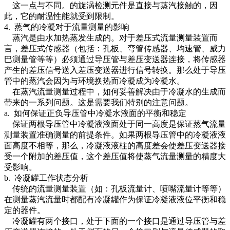
这一点与不同。的旋涡检测元件是直接与蒸汽接触的，因
此，它的耐温性能就受到限制。
4. 蒸气的冷凝对于流量测量的影响
蒸汽是由水加热蒸发生成的。对于差压式流量测量装置而
言，差压式传感器（包括：孔板、弯管传感器、均速管、威力
巴测量管等等）必须通过导压管与差压变送器连接，将传感器
产生的差压信号送入差压变送器进行信号转换。那么处于导压
管中的蒸汽会因为与环境换热而冷凝成为冷凝水。
在蒸汽流量测量过程中，如何妥善解决由于冷凝水的生成而
带来的一系列问题。这是需要我们特别的注意问题。
a. 如何保证正负导压管中冷凝水液面的平衡和稳定
保证两根导压管中冷凝液液面处于同一高度是保证蒸气流量
测量装置准确测量的前提条件。如果两根导压管中的冷凝液液
面高度不相等，那么，冷凝液液柱的高度差会使差压变送器接
受一个附加的差压值，这个差压值将使蒸气流量测量的精度大
受影响。
b. 冷凝罐工作状态分析
传统的流量测量装置（如：孔板流量计、喷嘴流量计等等）
在测量蒸汽流量时都配有冷凝罐作为保证冷凝液液位平衡和稳
定的器件。
冷凝罐有两个接口，处于下面的一个接口是通过导压管与差