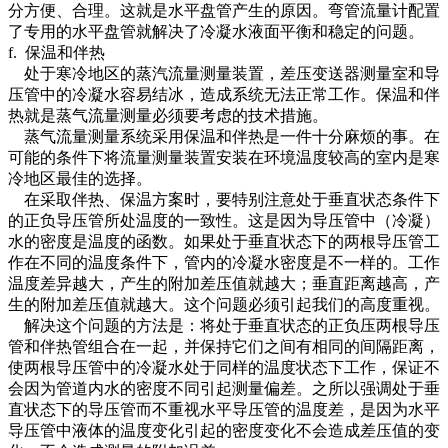
分方便、合理。这就是水平盘管产生的原因。弯管流量计配置
了专用的水平盘管就解决了冷凝水液面平衡和稳定的问题。
f. 保温和伴热
处于寒冷地区的蒸汽流量测量装置，差压变送器测量室和导
压管中的冷凝水容易结冰，造成系统无法正常工作。保温和伴
热就是蒸气流量测量必须要考虑的技术措施。
蒸气流量测量系统采用保温和伴热是一件十分麻烦的事。在
可能的条件下将流量测量装置安装在环境温度较高的室内是寒
冷地区最佳的选择。
在采取伴热、保温方案时，要特别注意处于垂直状态条件下
的正负导压管所处温度的一致性。这是因为导压管中（冷凝）
水的密度是温度的函数。如果处于垂直状态下的两根导压管工
作在不同的温度条件下，管内的冷凝水密度是不一样的。工作
温度差异越大，产生的附加差压值就越大；垂直距离越高，产
生的附加差压值就越大。这个问题必须引起我们的高度重视。
解决这个问题的方法是：将处于垂直状态的正负压两根导压
管和伴热管组合在一起，并保持它们之间有相同的间隔距离，
使两根导压管中的冷凝水处于同样的温度状态下工作，保证不
会因为管道内水的密度不同引起测量偏差。之所以强调处于垂
直状态下的导压管而不重视水平导压管的温度差，是因为水平
导压管中液体的温度变化引起的密度变化不会造成差压值的变