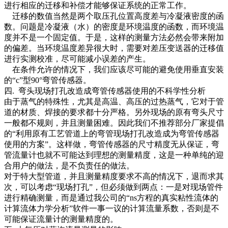
进行相应的迁移和补偿才能够保证系统的正常工作。
迁移的数值当然是两个取压孔位置高度差与冷凝液密度的函
数。问题是冷凝液（水）的密度是环境温度的函数，而环境温
度并不是一个固定值。于是，这样的测量方法必然会带来附加
的偏差。当环境温度差异很大时，需要对差压变送器的迁移值
进行实测校准，尽可能减小误差的产生。
在条件允许的情况下，我们应该尽可能的避免使用垂直安装
的“c”型90°弯管传感器。
四. 弯头现场打孔改造成弯管传感器使用的不科学性分析
由于蒸气的特殊性，尤其是高温、高压的过热蒸气，它对于管
道的材质、焊接的要求都十分严格。另外现场的原有弯头尺寸
一般都不规则，并且测量困难。因此我们不推荐部分厂家提倡
的“利用原有工艺管道上的弯管现场打孔改造成为弯管传感器
使用的方案”。这样做，弯管传感器的尺寸精度无从保证，弯
管流量计也就不可能达到理想的测量精度，这是一种单纯的迎
合用户的做法，是不负责任的做法。
对于特大型管道，并且测量精度要求不高的情况下，退而求其
次，可以考虑“现场打孔”，但必须做到两点：一是对现场管件
进行精确测量，而是通过我公司的“ns方程的真实粘性流体的
计算流体力学分析”软件一事一议的计算流量系数，否则是不
可能保证流量计的测量精度的。