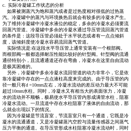
c. 实际冷凝罐工作状态的分析
如果被测蒸汽为饱和蒸汽或者是过热度相对很低的过热蒸
汽。冷凝罐中的蒸汽与环境换热后就会有较多的冷凝水产生。
为了维持冷凝罐中冷凝水液位的稳定，多余的冷凝水必须要流
回蒸汽管道。冷凝罐中多余的冷凝水通过导压管流回蒸汽管道
的条件是：这段导压管必须处于水平状态或者有一点点倾斜
度，该倾斜度使冷凝水容易流回蒸气管道。
实际情况是:在这段水平导压管上通常安装有一个根部阀。
而根部阀一般都选择耐压性能比较好的针型阀。针型阀的流通
通径特别小，且流通通道还存在弯曲，冷凝水在这里自由流动
是极其困难的。
另外，冷凝罐中多余冷凝水流回管道的动力非常小，它是依
靠冷凝罐中存在的一点点液柱高度来完成的。由于导压管的内
径一般只有d =10mm左右，冷凝水流动的差压动力最大不可能
超过10mm水柱。同时，冷凝水又有相当大的表面张力，冷凝
水的流动并不顺畅，极易使水平导压管内形成满管水柱，阻塞
冷凝水流动。一旦流道中存在水柱阻塞了液体的自由流动，那
么就会出现以下的情况。
因为冷凝罐是节流盲室，节流盲室只有一个通道，它既是冷
凝水的流通通道，又是冷凝罐蒸汽空腔与流量传感器之间蒸气
压力平衡的通道。在导压管形成水柱阻塞冷凝水流动时，同时