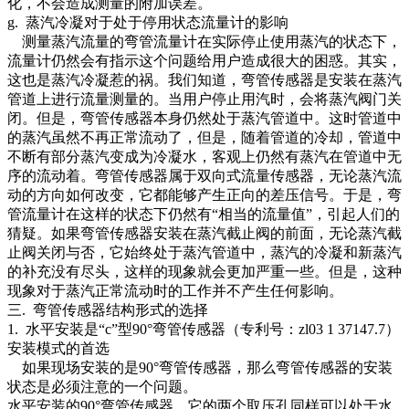
化，不会造成测量的附加误差。
g. 蒸汽冷凝对于处于停用状态流量计的影响
测量蒸汽流量的弯管流量计在实际停止使用蒸汽的状态下，
流量计仍然会有指示这个问题给用户造成很大的困惑。其实，
这也是蒸汽冷凝惹的祸。我们知道，弯管传感器是安装在蒸汽
管道上进行流量测量的。当用户停止用汽时，会将蒸汽阀门关
闭。但是，弯管传感器本身仍然处于蒸汽管道中。这时管道中
的蒸汽虽然不再正常流动了，但是，随着管道的冷却，管道中
不断有部分蒸汽变成为冷凝水，客观上仍然有蒸汽在管道中无
序的流动着。弯管传感器属于双向式流量传感器，无论蒸汽流
动的方向如何改变，它都能够产生正向的差压信号。于是，弯
管流量计在这样的状态下仍然有“相当的流量值”，引起人们的
猜疑。如果弯管传感器安装在蒸汽截止阀的前面，无论蒸汽截
止阀关闭与否，它始终处于蒸汽管道中，蒸汽的冷凝和新蒸汽
的补充没有尽头，这样的现象就会更加严重一些。但是，这种
现象对于蒸汽正常流动时的工作并不产生任何影响。
三. 弯管传感器结构形式的选择
1. 水平安装是“c”型90°弯管传感器（专利号：zl03 1 37147.7）
安装模式的首选
如果现场安装的是90°弯管传感器，那么弯管传感器的安装
状态是必须注意的一个问题。
水平安装的90°弯管传感器，它的两个取压孔同样可以处于水