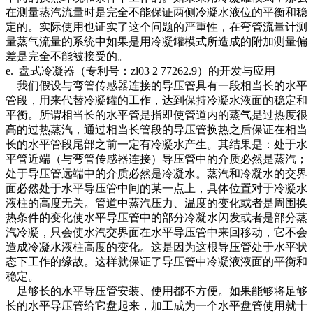
在测量蒸汽流量时是完全不能保证两侧冷凝水液位的平衡和稳
定的。实际使用也证实了这个问题的严重性，在弯管流量计测
量蒸气流量的系统中如果是用冷凝罐模式所造成的附加测量偏
差是完全不能被接受的。
e. 盘式冷凝器（专利号：zl03 2 77262.9）的开发与应用
我们假设与弯管传感器连接的导压管具有一段相当长的水平
管段，用来代替冷凝罐的工作，达到保持冷凝水液面的稳定和
平衡。所谓相当长的水平管是指即使管道内的蒸气是过热度很
高的过热蒸汽，通过相当长管段的导压管换热之后保证在相当
长的水平管段尾部之前一定有冷凝水产生。其结果是：处于水
平管近端（与弯管传感器连接）导压管中的介质必然是蒸汽；
处于导压管远端中的介质必然是冷凝水。蒸汽和冷凝水的交界
面必然处于水平导压管中间的某一点上，具体位置对于冷凝水
液柱的高度无关。管道中蒸汽压力、温度的变化或者是周围换
热条件的变化使水平导压管中的部分冷凝水闪发或者是部分蒸
汽冷凝，只会使水汽交界面在水平导压管中来回移动，它不会
造成冷凝水液柱高度的变化。这是因为这根导压管处于水平状
态下工作的缘故。这样就保证了导压管中冷凝液液面的平衡和
稳定。
足够长的水平导压管安装、使用都不方便。如果能够将足够
长的水平导压管给它盘起来，加工成为一个水平盘管使用就十