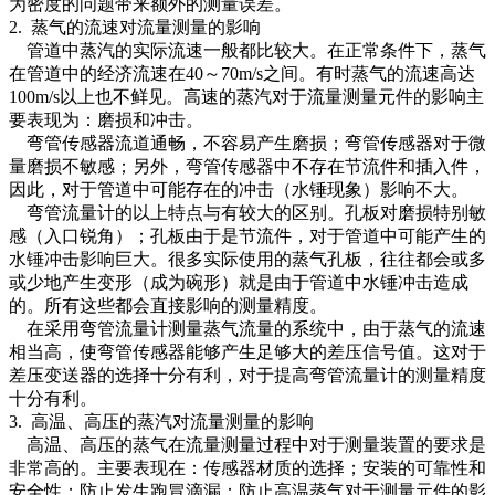
为密度的问题带来额外的测量误差。
2. 蒸气的流速对流量测量的影响
管道中蒸汽的实际流速一般都比较大。在正常条件下，蒸气
在管道中的经济流速在40～70m/s之间。有时蒸气的流速高达
100m/s以上也不鲜见。高速的蒸汽对于流量测量元件的影响主
要表现为：磨损和冲击。
弯管传感器流道通畅，不容易产生磨损；弯管传感器对于微
量磨损不敏感；另外，弯管传感器中不存在节流件和插入件，
因此，对于管道中可能存在的冲击（水锤现象）影响不大。
弯管流量计的以上特点与有较大的区别。孔板对磨损特别敏
感（入口锐角）；孔板由于是节流件，对于管道中可能产生的
水锤冲击影响巨大。很多实际使用的蒸气孔板，往往都会或多
或少地产生变形（成为碗形）就是由于管道中水锤冲击造成
的。所有这些都会直接影响的测量精度。
在采用弯管流量计测量蒸气流量的系统中，由于蒸气的流速
相当高，使弯管传感器能够产生足够大的差压信号值。这对于
差压变送器的选择十分有利，对于提高弯管流量计的测量精度
十分有利。
3. 高温、高压的蒸汽对流量测量的影响
高温、高压的蒸气在流量测量过程中对于测量装置的要求是
非常高的。主要表现在：传感器材质的选择；安装的可靠性和
安全性；防止发生跑冒滴漏；防止高温蒸气对于测量元件的影