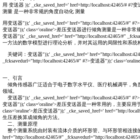
用 变送器 ));' _cke_saved_href=' href=http://localhost:42465/# #
测量 是一种非常规的角度自动化 测量
用变送器"));' _cke_saved_href=' href="http://localhost:42465/#" #?>
变送器"));' class='oraline'>差压变送器进行倾角测量是一种非常规的角度自动化
变送器"));' _cke_saved_href=' href="http://localhost:42
一方法的数学模型进行理论分析，并对其运用的局限性和系统
关键词：变送器"));' _cke_saved_href=' href="http://localhost:42465/
_fcksavedurl="http://localhost:42465/#" #?>变送器"));'
一、引言
倾角传感器广泛适合于电子数字水平仪、医疗机械调平，角度
领域。
变送器"));' _cke_saved_href=' href="http://localhost:42465/#" #?>变
变送器"));' class='oraline'>差压变送器是一种常用的，主要应用于流体、
class='oraline'>差压变送器"));' _cke_saved_href=' href="http
生压差换算成倾角的方法。
二、测量原理
整个测量系统由封装有流体介质的环形管、与环形管相连接的变送器"));' _cke_saved_hr
href="http://localhost:42465/#" _fcksavedurl="h