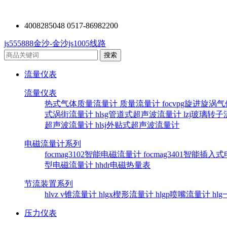
4008285048 0517-86982200
js555888金沙-金沙js1005线路
流量仪表
流量仪表
热式气体质量流量计
质量流量计
focvpg旋进旋涡
式涡街流量计
hlsg管道式超声波流量计
lzj玻璃转
超声波流量计
hlsj外贴式超声波流量计
电磁流量计系列
focmag3102智能电磁流量计
focmag3401智能插
型电磁流量计
hhdr电磁热量表
节流装置系列
hlvz v锥流量计
hlgx楔形流量计
hlgp喷嘴流量计
hl
压力仪表