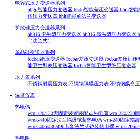
电容式压力变送器系列
hhgp智能压力变送器
hhdp智能差压变送器
hhdr
传压力变送器
hhlt智能单法兰变送器
扩散硅压力变送器系列
hh316 卫生型压力变送器
hh316 高温型压力变送器
（法兰式）
单晶硅变送器系列
focbar绝压变送器
focbar差压变送器
focbar差压远
能卫生型表压变送器
focbar智能卫生型绝压变送器
压力表系列
不锈钢耐震压力表
不锈钢隔膜压力表
不锈钢膜盒
温度仪表
热电偶
wrn-120/130无固定装置装配式热电偶
wrn-220/
wrnk-440固定法兰隔爆铠装热电偶
wrn-240固定
wrnk-406/436/496卡套法兰式铠装热电偶
wrnk-20
热电阻