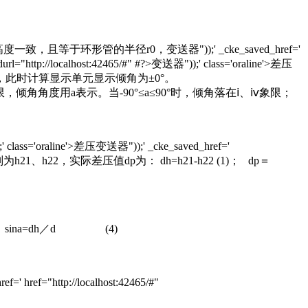
形管的半径r0，变送器"));' _cke_saved_href='
durl="http://localhost:42465/#" #?>变送器"));' class='oraline'>差压
此时计算显示单元显示倾角为±0°。
角度用a表示。当-90°≤a≤90°时，倾角落在ⅰ、ⅳ象限；
='oraline'>差压变送器"));' _cke_saved_href='
压室的垂直高度分别为h21、h22，实际差压值dp为： dh=h21-h22 (1)； dp＝
ina=dh／d (4)
 href="http://localhost:42465/#"