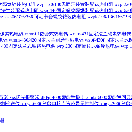
定法兰隔爆铠装热电阻
wzp-120/130无固定装置装配式热电阻
wzp-2
30固定法兰装配式热电阻
wzp-440固定螺纹隔爆装配式热电阻
wzp-
wzpk-306/336/366 可动卡套螺纹铠装热电阻
wzpk-106/136/16
螺纹碳素热电偶
wrnr-01热套式热电偶
wrnm-431固定法兰碳素热电
热电偶
wrnm-430/420固定法兰耐磨型热电偶
wzpf-430f 固定法
p-430固定法兰式铂铑热电偶
wrp-230固定螺纹式铂铑热电偶
wrp
d调节器
xxs闪光报警器
dfd/q-4000智能手操器
xmda-6000智能巡
出控制变送仪
xmya-6000智能电接点液位显示控制仪
xmga-2000
送器