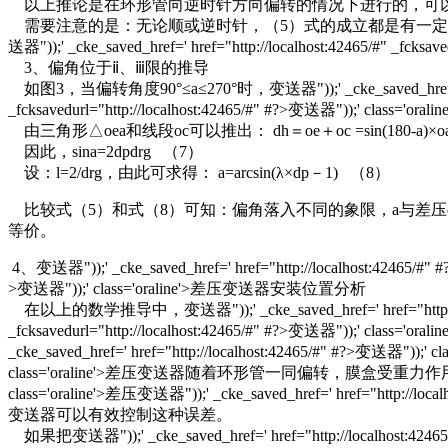
以上推论是在环形管向逆时针方向偏转的情况下进行的，可
需要注意的是：无论顺或逆时针，（5）式的成立都是有一定条件的，即：-90°≤a≤90°，这
送器"));' _cke_saved_href=' href="http://localhost:42465
3、偏角位于ⅱ、ⅲ限的推导
如图3，当偏转角度90°≤a≤270°时，变送器"));' _cke_saved_href=' href="htt
_fcksavedurl="http://localhost:42465/#" #?>变送器")
由三角形△oea和线段oc可以推出： dh＝oe＋oc =sin(180-a)×oa oc
因此，sina=2dpdrg （7）
设：l=2/drg，由此可求得： a=arcsin(λ×dp－1) （8）
比较式（5）和式（8）可知：偏角落入不同的象限，a与差压
等价。
4、变送器"));' _cke_saved_href=' href="http://localhost:42465/#" #?
>变送器"));' class='oraline'>差压变送器安装位置分析
在以上的数学推导中，变送器"));' _cke_saved_href=' href="http://localho
_fcksavedurl="http://localhost:42465/#" #?>
_cke_saved_href=' href="http://localhost:42465/#" #?>变送器"));' cl
class='oraline'>差压变送器随着环形管一同偏转，膜盒受重力作用发生位移也会
class='oraline'>差压变送器"));' _cke_saved_href=' href="http
变送器可以有效控制这种误差。
如果把变送器"));' _cke_saved_href=' href="http://localhost:42465/#