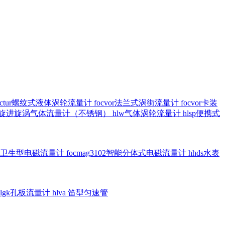
octur螺纹式液体涡轮流量计
focvor法兰式涡街流量计
focvor卡装
5102旋进旋涡气体流量计（不锈钢）
hlw气体涡轮流量计
hlsp便携式
3301卫生型电磁流量计
focmag3102智能分体式电磁流量计
hhds水表
hlgk孔板流量计
hlva 笛型匀速管