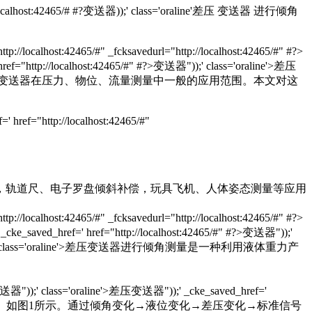
tp://localhost:42465/# #?变送器));' class='oraline'差压 变送器 进行倾角
//localhost:42465/#" _fcksavedurl="http://localhost:42465/#" #?>
ocalhost:42465/#" #?>变送器"));' class='oraline'>差压
"));' class='oraline'>差压变送器在压力、物位、流量测量中一般的应用范围。本文对这
ref="http://localhost:42465/#"
，轨道尺、电子罗盘倾斜补偿，玩具飞机、人体姿态测量等应用
/localhost:42465/#" _fcksavedurl="http://localhost:42465/#" #?>
 href="http://localhost:42465/#" #?>变送器"));'
65/#" #?>变送器"));' class='oraline'>差压变送器进行倾角测量是一种利用液体重力产
lass='oraline'>差压变送器"));' _cke_saved_href='
ne'>差压变送器、计算显示单元组成， 如图1所示。通过倾角变化→液位变化→差压变化→标准信号