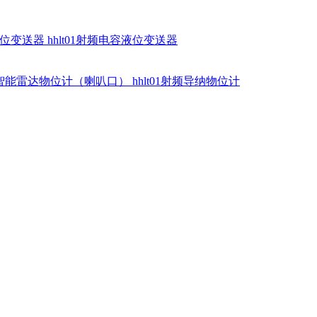
硅液位变送器
hhlt01射频电容液位变送器
dr智能雷达物位计（喇叭口）
hhlt01射频导纳物位计