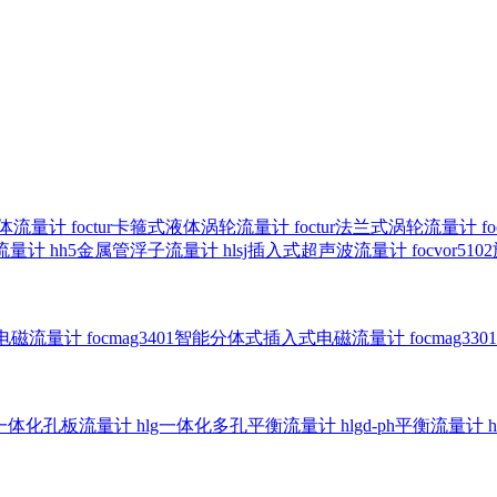
气体流量计
foctur卡箍式液体涡轮流量计
foctur法兰式涡轮流量计
f
子流量计
hh5金属管浮子流量计
hlsj插入式超声波流量计
focvor
入式电磁流量计
focmag3401智能分体式插入式电磁流量计
focmag
g一体化孔板流量计
hlg一体化多孔平衡流量计
hlgd-ph平衡流量计