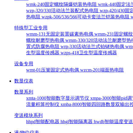
wrnk-240固定螺纹隔爆铠装热电阻
wrnk-440固
wzp-320/330活动法兰装配式热电阻
wzp-420/4
热电阻
wzpk-506/536/566可动卡套法兰铠装热电阻
特殊型工业专用
wrnm-131无固定装置碳素热电偶
wrnm-231固定
螺纹耐磨型热电偶
wrnm-330/320活动法兰耐磨型
置式防腐热电阻
wrp-330活动法兰式铂铑热电偶
wr
生型温度传感器
wzps-418卫生型温度传感器
设备专用
wrnt-01压簧固定式热电偶
wzcm-201端面热电阻
数显仪表
数显系列
xmta-1000智能数字显示调节仪
xmpa-3000智能pi
流量积算控制仪
xmba-8000智能四回路数显双输
变送模块系列
hhpd智能配电器
hhgl智能隔离器
hwdb智能温度变
液/物位仪表