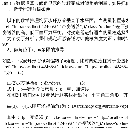
输出→数据运算→倾角显示的过程完成对倾角的测量，如果把
1、数学推理前提条件
以下的数学推理均要求环形管垂直于水平面。当测量装置未发生偏转角度（
href="http://localhost:42465/#" #?>变送器"));' class='oraline'>差压变送
变送器的高、低压室压力平衡。对变送器进行适当的量程选择和
为了便于分析，我们规定环形管逆时针偏移角度为正，顺时针偏角为
90°
2、倾角位于ⅰ、ⅳ象限的推导
如图2，假设环形管倾斜偏转了a角度，此时两边液柱对于变送器"));' _cke_saved_href
href="http://localhost:42465/#" _fcksavedurl="http:/
r×g×dh (2)
由(2)式变换得到：dh=dp/rg (3)
式中，r—流体介质密度； g－重力加速度。
在图2中我们还可以看见用粗实线标出的一个直角三角形，其中a
由(3)、 (4)式即可求得偏角a为： a=arcsin(dp/ drg)=arcsin(k×dp)
其中：dp—变送器"));' _cke_saved_href=' href="http://localhost:4246
_fcksavedurl="http://localhost:42465/#" #?>变送器"))