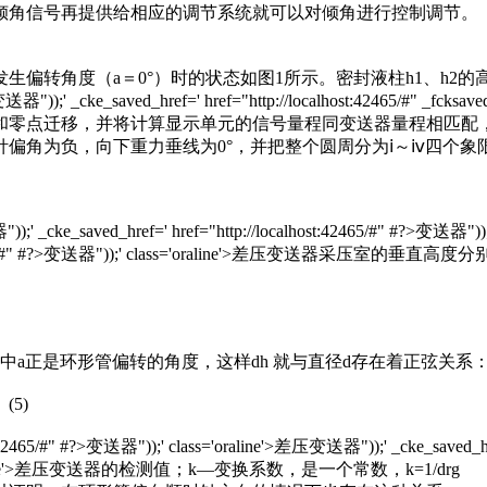
倾角信号再提供给相应的调节系统就可以对倾角进行控制调节。
a＝0°）时的状态如图1所示。密封液柱h1、h2的高度一致，且等于环
器"));' _cke_saved_href=' href="http://localhost:42465/#" _fcksave
零点迁移，并将计算显示单元的信号量程同变送器量程相匹配，
负，向下重力垂线为0°，并把整个圆周分为ⅰ～ⅳ四个象限，倾角
=' href="http://localhost:42465/#" #?>变送器"));' class
/localhost:42465/#" #?>变送器"));' class='oraline'>差压变送器采
正是环形管偏转的角度，这样dh 就与直径d存在着正弦关系： s
 (5)
5/#" #?>变送器"));' class='oraline'>差压变送器"));' _cke_saved_href='
;' class='oraline'>差压变送器的检测值；k—变换系数，是一个常数，k=1/drg