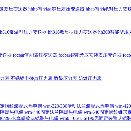
智能微差压变送器
hhhp智能高静压差压变送器
hhap智能绝对压力变
hh316常温型压力变送器
hh316数显型压力变送器
hh308智能型
传变送器
focbar智能表压变送器
focbar智能差压安装表压变送器
fo
压力表
不锈钢电接点压力表
数显压力表
防爆压力表
230固定螺纹装配式热电偶
wrn-320/330活动法兰装配式热电偶
wrn-
螺纹隔爆热电偶
wrn-440固定法兰隔爆热电偶
wrn-640固定螺纹锥
6/236/296卡套螺纹式铠装热电偶
wrnk-106/136/196无固定装置式