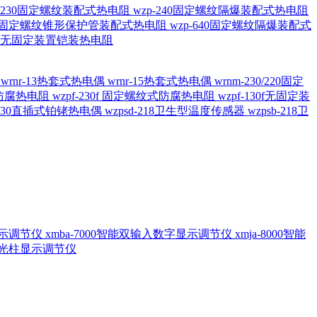
20/230固定螺纹装配式热电阻
wzp-240固定螺纹隔爆装配式热电阻
620固定螺纹锥形保护管装配式热电阻
wzp-640固定螺纹隔爆装配式
6/196 无固定装置铠装热电阻
偶
wrnr-13热套式热电偶
wrnr-15热套式热电偶
wrnm-230/220固定
兰式防腐热电阻
wzpf-230f 固定螺纹式防腐热电阻
wzpf-130f无固定装
-130直插式铂铑热电偶
wzpsd-218卫生型温度传感器
wzpsb-218卫
回显示调节仪
xmba-7000智能双输入数字显示调节仪
xmja-8000智能
智能光柱显示调节仪