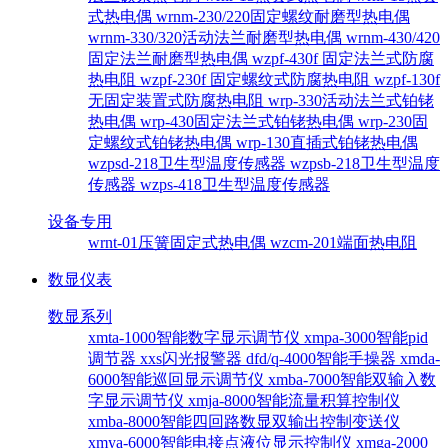
式热电偶
wrnm-230/220固定螺纹耐磨型热电偶
wrnm-330/320活动法兰耐磨型热电偶
wrnm-430/420
固定法兰耐磨型热电偶
wzpf-430f 固定法兰式防腐
热电阻
wzpf-230f 固定螺纹式防腐热电阻
wzpf-130f
无固定装置式防腐热电阻
wrp-330活动法兰式铂铑
热电偶
wrp-430固定法兰式铂铑热电偶
wrp-230固
定螺纹式铂铑热电偶
wrp-130直插式铂铑热电偶
wzpsd-218卫生型温度传感器
wzpsb-218卫生型温度
传感器
wzps-418卫生型温度传感器
设备专用
wrnt-01压簧固定式热电偶
wzcm-201端面热电阻
数显仪表
数显系列
xmta-1000智能数字显示调节仪
xmpa-3000智能pid
调节器
xxs闪光报警器
dfd/q-4000智能手操器
xmda-
6000智能巡回显示调节仪
xmba-7000智能双输入数
字显示调节仪
xmja-8000智能流量积算控制仪
xmba-8000智能四回路数显双输出控制变送仪
xmya-6000智能电接点液位显示控制仪
xmga-2000