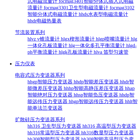
式电磁流量计
focmag3401智能分体式插入式电磁
流量计
focmag3301卫生型电磁流量计
focmag3102
智能分体式电磁流量计
hhds水表型电磁流量计
hhdr电磁热量表
节流装置系列
hlvz v锥流量计
hlgx楔形流量计
hlgp喷嘴流量计
hlg
一体化孔板流量计
hlg一体化多孔平衡流量计
hlgd-
ph平衡流量计
hlgk孔板流量计
hlva 笛型匀速管
压力仪表
电容式压力变送器系列
hhgp智能压力变送器
hhdp智能差压变送器
hhdr智
能微差压变送器
hhhp智能高静压差压变送器
hhap
智能绝对压力变送器
hhsp智能负压变送器
hhdp智
能远传压力变送器
hhgp智能远传压力变送器
hhlt智
能单法兰变送器
扩散硅压力变送器系列
hh316 卫生型压力变送器
hh316 高温型压力变送器
hh316常温型压力变送器
hh316数显型压力变送器
hh308智能型压力变送器
hh308智能高温型压力变