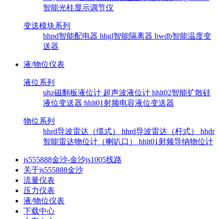
智能光柱显示调节仪
变送模块系列
hhpd智能配电器
hhgl智能隔离器
hwdb智能温度变
送器
液/物位仪表
液位系列
uhz磁翻板液位计
超声波液位计
hhlt02智能扩散硅
液位变送器
hhlt01射频电容液位变送器
物位系列
hhrd导波雷达（缆式）
hhrd导波雷达（杆式）
hhdr
智能雷达物位计（喇叭口）
hhlt01射频导纳物位计
js555888金沙-金沙js1005线路
关于js555888金沙
流量仪表
压力仪表
液/物位仪表
下载中心