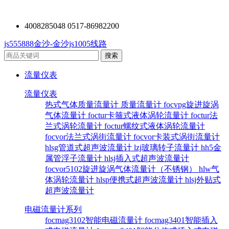
4008285048 0517-86982200
js555888金沙-金沙js1005线路
流量仪表
流量仪表
热式气体质量流量计
质量流量计
focvpg旋进旋涡
气体流量计
foctur卡箍式液体涡轮流量计
foctur法
兰式涡轮流量计
foctur螺纹式液体涡轮流量计
focvor法兰式涡街流量计
focvor卡装式涡街流量计
hlsg管道式超声波流量计
lzj玻璃转子流量计
hh5金
属管浮子流量计
hlsj插入式超声波流量计
focvor5102旋进旋涡气体流量计（不锈钢）
hlw气
体涡轮流量计
hlsp便携式超声波流量计
hlsj外贴式
超声波流量计
电磁流量计系列
focmag3102智能电磁流量计
focmag3401智能插入