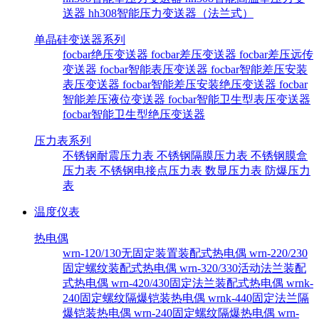
送器
hh308智能压力变送器（法兰式）
单晶硅变送器系列
focbar绝压变送器
focbar差压变送器
focbar差压远传
变送器
focbar智能表压变送器
focbar智能差压安装
表压变送器
focbar智能差压安装绝压变送器
focbar
智能差压液位变送器
focbar智能卫生型表压变送器
focbar智能卫生型绝压变送器
压力表系列
不锈钢耐震压力表
不锈钢隔膜压力表
不锈钢膜盒
压力表
不锈钢电接点压力表
数显压力表
防爆压力
表
温度仪表
热电偶
wrn-120/130无固定装置装配式热电偶
wrn-220/230
固定螺纹装配式热电偶
wrn-320/330活动法兰装配
式热电偶
wrn-420/430固定法兰装配式热电偶
wrnk-
240固定螺纹隔爆铠装热电偶
wrnk-440固定法兰隔
爆铠装热电偶
wrn-240固定螺纹隔爆热电偶
wrn-