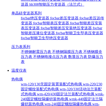
送器
hh308智能压力变送器（法兰式）
单晶硅变送器系列
focbar绝压变送器
focbar差压变送器
focbar差压远传
变送器
focbar智能表压变送器
focbar智能差压安装
表压变送器
focbar智能差压安装绝压变送器
focbar
智能差压液位变送器
focbar智能卫生型表压变送器
focbar智能卫生型绝压变送器
压力表系列
不锈钢耐震压力表
不锈钢隔膜压力表
不锈钢膜盒
压力表
不锈钢电接点压力表
数显压力表
防爆压力
表
温度仪表
热电偶
wrn-120/130无固定装置装配式热电偶
wrn-220/230
固定螺纹装配式热电偶
wrn-320/330活动法兰装配
式热电偶
wrn-420/430固定法兰装配式热电偶
wrnk-
240固定螺纹隔爆铠装热电偶
wrnk-440固定法兰隔
爆铠装热电偶
wrn-240固定螺纹隔爆热电偶
wrn-