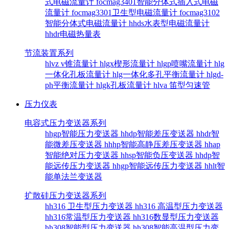
式电磁流量计
focmag3401智能分体式插入式电磁
流量计
focmag3301卫生型电磁流量计
focmag3102
智能分体式电磁流量计
hhds水表型电磁流量计
hhdr电磁热量表
节流装置系列
hlvz v锥流量计
hlgx楔形流量计
hlgp喷嘴流量计
hlg
一体化孔板流量计
hlg一体化多孔平衡流量计
hlgd-
ph平衡流量计
hlgk孔板流量计
hlva 笛型匀速管
压力仪表
电容式压力变送器系列
hhgp智能压力变送器
hhdp智能差压变送器
hhdr智
能微差压变送器
hhhp智能高静压差压变送器
hhap
智能绝对压力变送器
hhsp智能负压变送器
hhdp智
能远传压力变送器
hhgp智能远传压力变送器
hhlt智
能单法兰变送器
扩散硅压力变送器系列
hh316 卫生型压力变送器
hh316 高温型压力变送器
hh316常温型压力变送器
hh316数显型压力变送器
hh308智能型压力变送器
hh308智能高温型压力变