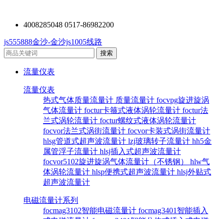
4008285048 0517-86982200
js555888金沙-金沙js1005线路
流量仪表
流量仪表
热式气体质量流量计
质量流量计
focvpg旋进旋涡
气体流量计
foctur卡箍式液体涡轮流量计
foctur法
兰式涡轮流量计
foctur螺纹式液体涡轮流量计
focvor法兰式涡街流量计
focvor卡装式涡街流量计
hlsg管道式超声波流量计
lzj玻璃转子流量计
hh5金
属管浮子流量计
hlsj插入式超声波流量计
focvor5102旋进旋涡气体流量计（不锈钢）
hlw气
体涡轮流量计
hlsp便携式超声波流量计
hlsj外贴式
超声波流量计
电磁流量计系列
focmag3102智能电磁流量计
focmag3401智能插入