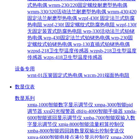
式热电偶
wrnm-230/220固定螺纹耐磨型热电偶
wrnm-330/320活动法兰耐磨型热电偶
wrnm-430/420
固定法兰耐磨型热电偶
wzpf-430f 固定法兰式防腐
热电阻
wzpf-230f 固定螺纹式防腐热电阻
wzpf-130f
无固定装置式防腐热电阻
wrp-330活动法兰式铂铑
热电偶
wrp-430固定法兰式铂铑热电偶
wrp-230固
定螺纹式铂铑热电偶
wrp-130直插式铂铑热电偶
wzpsd-218卫生型温度传感器
wzpsb-218卫生型温度
传感器
wzps-418卫生型温度传感器
设备专用
wrnt-01压簧固定式热电偶
wzcm-201端面热电阻
数显仪表
数显系列
xmta-1000智能数字显示调节仪
xmpa-3000智能pid
调节器
xxs闪光报警器
dfd/q-4000智能手操器
xmda-
6000智能巡回显示调节仪
xmba-7000智能双输入数
字显示调节仪
xmja-8000智能流量积算控制仪
xmba-8000智能四回路数显双输出控制变送仪
xmya-6000智能电接点液位显示控制仪
xmga-2000