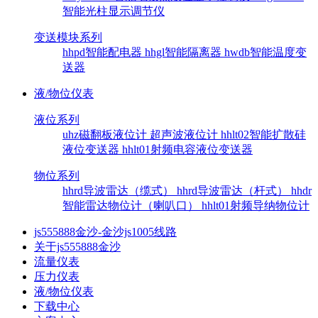
智能光柱显示调节仪
变送模块系列
hhpd智能配电器
hhgl智能隔离器
hwdb智能温度变
送器
液/物位仪表
液位系列
uhz磁翻板液位计
超声波液位计
hhlt02智能扩散硅
液位变送器
hhlt01射频电容液位变送器
物位系列
hhrd导波雷达（缆式）
hhrd导波雷达（杆式）
hhdr
智能雷达物位计（喇叭口）
hhlt01射频导纳物位计
js555888金沙-金沙js1005线路
关于js555888金沙
流量仪表
压力仪表
液/物位仪表
下载中心