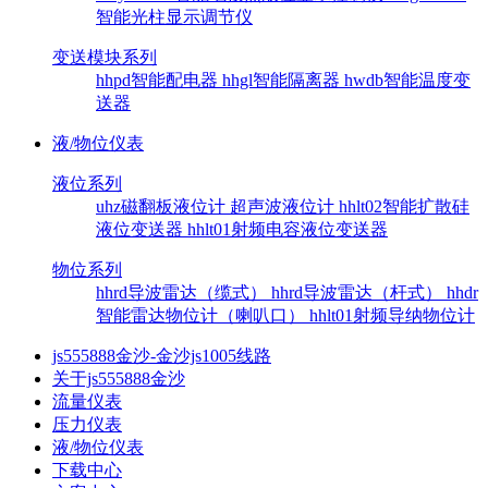
智能光柱显示调节仪
变送模块系列
hhpd智能配电器
hhgl智能隔离器
hwdb智能温度变
送器
液/物位仪表
液位系列
uhz磁翻板液位计
超声波液位计
hhlt02智能扩散硅
液位变送器
hhlt01射频电容液位变送器
物位系列
hhrd导波雷达（缆式）
hhrd导波雷达（杆式）
hhdr
智能雷达物位计（喇叭口）
hhlt01射频导纳物位计
js555888金沙-金沙js1005线路
关于js555888金沙
流量仪表
压力仪表
液/物位仪表
下载中心