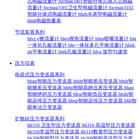
式电磁流量计
focmag3401智能分体式插入式电磁
流量计
focmag3301卫生型电磁流量计
focmag3102
智能分体式电磁流量计
hhds水表型电磁流量计
hhdr电磁热量表
节流装置系列
hlvz v锥流量计
hlgx楔形流量计
hlgp喷嘴流量计
hlg
一体化孔板流量计
hlg一体化多孔平衡流量计
hlgd-
ph平衡流量计
hlgk孔板流量计
hlva 笛型匀速管
压力仪表
电容式压力变送器系列
hhgp智能压力变送器
hhdp智能差压变送器
hhdr智
能微差压变送器
hhhp智能高静压差压变送器
hhap
智能绝对压力变送器
hhsp智能负压变送器
hhdp智
能远传压力变送器
hhgp智能远传压力变送器
hhlt智
能单法兰变送器
扩散硅压力变送器系列
hh316 卫生型压力变送器
hh316 高温型压力变送器
hh316常温型压力变送器
hh316数显型压力变送器
hh308智能型压力变送器
hh308智能高温型压力变