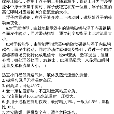
端差压降低，作用于浮子的上升随着减小，直到上升力与浸在
流体中浮子重量平衡时，浮子便稳定在某一位置，浮子位置的
高低即时对应着被测介质流量的大小。
浮子内置磁钢，在浮子随介质上下移动时，磁场随浮子的移
动而变化。
a.对于就地型，由就地指示器中的随动磁钢与浮子内磁钢耦
合而发生转动，同时带动指针，通过刻度盘指示出此时流量大
小。
b.对于智能型，由智能型指示器中的随动磁钢与浮子内磁钢
耦合，而发生转动。同时带动传感磁钢及指针，通过一个磁传
感器将磁场变化转化成电信号，经a/d变换，数字滤波，温度
补偿，微处理器处理，d/a输出，lcd液晶显示，来显示出瞬时
流量及累积流量大小。（
适宜小口径低流速气体、液体及蒸汽流量的测量。
2. 磁耦合原理无泄漏耐高压。
3. 耐高温，可达450℃。
4. 受一定粘度影响，不宜测量高粘度介质。
5. 当流量超过100m3/h水流量时，压损大。
6. 多用于过程控制用仪表，最好精度1%，一般为1.5%，量程
比10:1。
7. 本安防爆、隔爆型全有，适合危险场合。