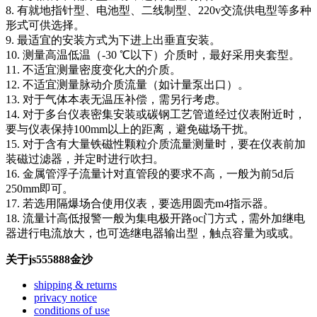
8. 有就地指针型、电池型、二线制型、220v交流供电型等多种
形式可供选择。
9. 最适宜的安装方式为下进上出垂直安装。
10. 测量高温低温（-30 ℃以下）介质时，最好采用夹套型。
11. 不适宜测量密度变化大的介质。
12. 不适宜测量脉动介质流量（如计量泵出口）。
13. 对于气体本表无温压补偿，需另行考虑。
14. 对于多台仪表密集安装或碳钢工艺管道经过仪表附近时，
要与仪表保持100mm以上的距离，避免磁场干扰。
15. 对于含有大量铁磁性颗粒介质流量测量时，要在仪表前加
装磁过滤器，并定时进行吹扫。
16. 金属管浮子流量计对直管段的要求不高，一般为前5d后
250mm即可。
17. 若选用隔爆场合使用仪表，要选用圆壳m4指示器。
18. 流量计高低报警一般为集电极开路oc门方式，需外加继电
器进行电流放大，也可选继电器输出型，触点容量为或或。
关于js555888金沙
shipping & returns
privacy notice
conditions of use