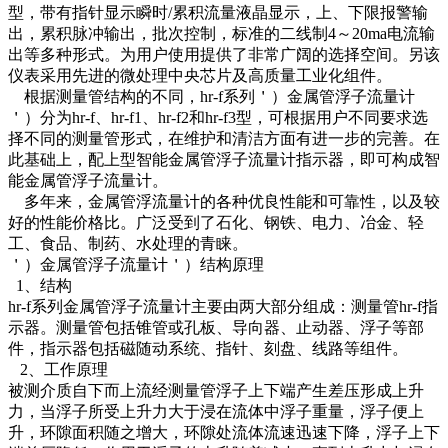
型，带有指针显示瞬时/累积流量液晶显示，上、下限报警输
出，累积脉冲输出，批次控制，标准的二线制4～20ma电流输
出等多种形式。为用户使用提供了非常广阔的选择空间。另该
仪表采用先进的微处理中央芯片及高质量工业化组件。
根据测量管结构的不同，hr-f系列＇）金属管浮子流量计
＇）分为hr-f、hr-f1、hr-f2和hr-f3型，可根据用户不同要求选
择不同的测量管形式，在维护和清洁方面有进一步的完善。在
此基础上，配上型智能金属管浮子流量计指示器，即可构成智
能金属管浮子流量计。
多年来，金属管浮流量计的各种优良性能和可靠性，以及较
好的性能价格比。广泛受到了石化、钢铁、电力、冶金、轻
工、食品、制药、水处理的青睐。
＇）金属管浮子流量计＇）结构原理
1、结构
hr-f系列金属管浮子流量计主要由两大部分组成：测量管hr-f指
示器。测量管包括锥管或孔板、导向器、止动器、浮子等部
件，指示器包括磁随动系统、指针、刻盘、线路等组件。
2、工作原理
被测介质自下而上流经测量管浮子上下端产生差压形成上升
力，当浮子所受上升力大于浸在流体中浮子重量，浮子便上
升，环隙面积随之增大，环隙处流体流速迅速下降，浮子上下