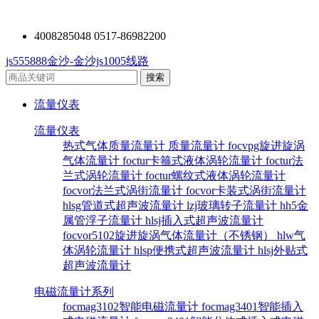
4008285048 0517-86982200
js555888金沙-金沙js1005线路
流量仪表
流量仪表
热式气体质量流量计
质量流量计
focvpg旋进旋涡
气体流量计
foctur卡箍式液体涡轮流量计
foctur法
兰式涡轮流量计
foctur螺纹式液体涡轮流量计
focvor法兰式涡街流量计
focvor卡装式涡街流量计
hlsg管道式超声波流量计
lzj玻璃转子流量计
hh5金
属管浮子流量计
hlsj插入式超声波流量计
focvor5102旋进旋涡气体流量计（不锈钢）
hlw气
体涡轮流量计
hlsp便携式超声波流量计
hlsj外贴式
超声波流量计
电磁流量计系列
focmag3102智能电磁流量计
focmag3401智能插入