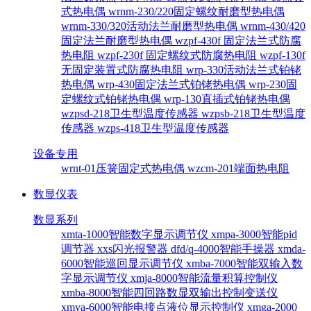
式热电偶
wrnm-230/220固定螺纹耐磨型热电偶
wrnm-330/320活动法兰耐磨型热电偶
wrnm-430/420
固定法兰耐磨型热电偶
wzpf-430f 固定法兰式防腐
热电阻
wzpf-230f 固定螺纹式防腐热电阻
wzpf-130f
无固定装置式防腐热电阻
wrp-330活动法兰式铂铑
热电偶
wrp-430固定法兰式铂铑热电偶
wrp-230固
定螺纹式铂铑热电偶
wrp-130直插式铂铑热电偶
wzpsd-218卫生型温度传感器
wzpsb-218卫生型温度
传感器
wzps-418卫生型温度传感器
设备专用
wrnt-01压簧固定式热电偶
wzcm-201端面热电阻
数显仪表
数显系列
xmta-1000智能数字显示调节仪
xmpa-3000智能pid
调节器
xxs闪光报警器
dfd/q-4000智能手操器
xmda-
6000智能巡回显示调节仪
xmba-7000智能双输入数
字显示调节仪
xmja-8000智能流量积算控制仪
xmba-8000智能四回路数显双输出控制变送仪
xmya-6000智能电接点液位显示控制仪
xmga-2000