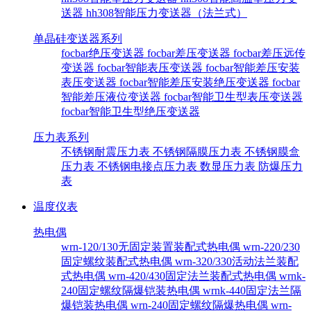
送器
hh308智能压力变送器（法兰式）
单晶硅变送器系列
focbar绝压变送器
focbar差压变送器
focbar差压远传
变送器
focbar智能表压变送器
focbar智能差压安装
表压变送器
focbar智能差压安装绝压变送器
focbar
智能差压液位变送器
focbar智能卫生型表压变送器
focbar智能卫生型绝压变送器
压力表系列
不锈钢耐震压力表
不锈钢隔膜压力表
不锈钢膜盒
压力表
不锈钢电接点压力表
数显压力表
防爆压力
表
温度仪表
热电偶
wrn-120/130无固定装置装配式热电偶
wrn-220/230
固定螺纹装配式热电偶
wrn-320/330活动法兰装配
式热电偶
wrn-420/430固定法兰装配式热电偶
wrnk-
240固定螺纹隔爆铠装热电偶
wrnk-440固定法兰隔
爆铠装热电偶
wrn-240固定螺纹隔爆热电偶
wrn-