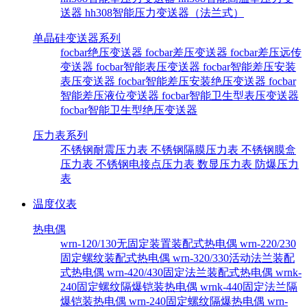
送器
hh308智能压力变送器（法兰式）
单晶硅变送器系列
focbar绝压变送器
focbar差压变送器
focbar差压远传
变送器
focbar智能表压变送器
focbar智能差压安装
表压变送器
focbar智能差压安装绝压变送器
focbar
智能差压液位变送器
focbar智能卫生型表压变送器
focbar智能卫生型绝压变送器
压力表系列
不锈钢耐震压力表
不锈钢隔膜压力表
不锈钢膜盒
压力表
不锈钢电接点压力表
数显压力表
防爆压力
表
温度仪表
热电偶
wrn-120/130无固定装置装配式热电偶
wrn-220/230
固定螺纹装配式热电偶
wrn-320/330活动法兰装配
式热电偶
wrn-420/430固定法兰装配式热电偶
wrnk-
240固定螺纹隔爆铠装热电偶
wrnk-440固定法兰隔
爆铠装热电偶
wrn-240固定螺纹隔爆热电偶
wrn-