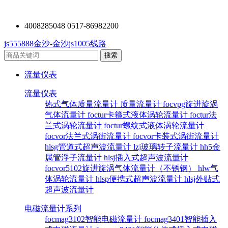
4008285048 0517-86982200
js555888金沙-金沙js1005线路
流量仪表
流量仪表
热式气体质量流量计
质量流量计
focvpg旋进旋涡
气体流量计
foctur卡箍式液体涡轮流量计
foctur法
兰式涡轮流量计
foctur螺纹式液体涡轮流量计
focvor法兰式涡街流量计
focvor卡装式涡街流量计
hlsg管道式超声波流量计
lzj玻璃转子流量计
hh5金
属管浮子流量计
hlsj插入式超声波流量计
focvor5102旋进旋涡气体流量计（不锈钢）
hlw气
体涡轮流量计
hlsp便携式超声波流量计
hlsj外贴式
超声波流量计
电磁流量计系列
focmag3102智能电磁流量计
focmag3401智能插入