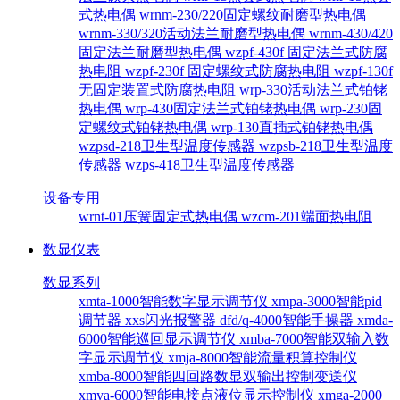
式热电偶
wrnm-230/220固定螺纹耐磨型热电偶
wrnm-330/320活动法兰耐磨型热电偶
wrnm-430/420
固定法兰耐磨型热电偶
wzpf-430f 固定法兰式防腐
热电阻
wzpf-230f 固定螺纹式防腐热电阻
wzpf-130f
无固定装置式防腐热电阻
wrp-330活动法兰式铂铑
热电偶
wrp-430固定法兰式铂铑热电偶
wrp-230固
定螺纹式铂铑热电偶
wrp-130直插式铂铑热电偶
wzpsd-218卫生型温度传感器
wzpsb-218卫生型温度
传感器
wzps-418卫生型温度传感器
设备专用
wrnt-01压簧固定式热电偶
wzcm-201端面热电阻
数显仪表
数显系列
xmta-1000智能数字显示调节仪
xmpa-3000智能pid
调节器
xxs闪光报警器
dfd/q-4000智能手操器
xmda-
6000智能巡回显示调节仪
xmba-7000智能双输入数
字显示调节仪
xmja-8000智能流量积算控制仪
xmba-8000智能四回路数显双输出控制变送仪
xmya-6000智能电接点液位显示控制仪
xmga-2000