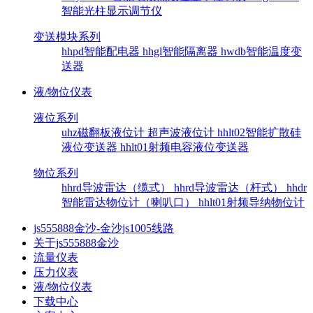
智能光柱显示调节仪
变送模块系列
hhpd智能配电器
hhgl智能隔离器
hwdb智能温度变
送器
液/物位仪表
液位系列
uhz磁翻板液位计
超声波液位计
hhlt02智能扩散硅
液位变送器
hhlt01射频电容液位变送器
物位系列
hhrd导波雷达（缆式）
hhrd导波雷达（杆式）
hhdr
智能雷达物位计（喇叭口）
hhlt01射频导纳物位计
js555888金沙-金沙js1005线路
关于js555888金沙
流量仪表
压力仪表
液/物位仪表
下载中心