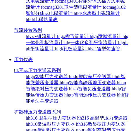
式电磁流量计
focmag3401智能分体式插入式电磁
流量计
focmag3301卫生型电磁流量计
focmag3102
智能分体式电磁流量计
hhds水表型电磁流量计
hhdr电磁热量表
节流装置系列
hlvz v锥流量计
hlgx楔形流量计
hlgp喷嘴流量计
hlg
一体化孔板流量计
hlg一体化多孔平衡流量计
hlgd-
ph平衡流量计
hlgk孔板流量计
hlva 笛型匀速管
压力仪表
电容式压力变送器系列
hhgp智能压力变送器
hhdp智能差压变送器
hhdr智
能微差压变送器
hhhp智能高静压差压变送器
hhap
智能绝对压力变送器
hhsp智能负压变送器
hhdp智
能远传压力变送器
hhgp智能远传压力变送器
hhlt智
能单法兰变送器
扩散硅压力变送器系列
hh316 卫生型压力变送器
hh316 高温型压力变送器
hh316常温型压力变送器
hh316数显型压力变送器
hh308智能型压力变送器
hh308智能高温型压力变