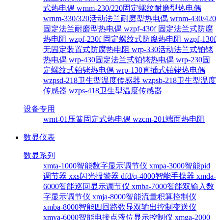
式热电偶
wrnm-230/220固定螺纹耐磨型热电偶
wrnm-330/320活动法兰耐磨型热电偶
wrnm-430/420
固定法兰耐磨型热电偶
wzpf-430f 固定法兰式防腐
热电阻
wzpf-230f 固定螺纹式防腐热电阻
wzpf-130f
无固定装置式防腐热电阻
wrp-330活动法兰式铂铑
热电偶
wrp-430固定法兰式铂铑热电偶
wrp-230固
定螺纹式铂铑热电偶
wrp-130直插式铂铑热电偶
wzpsd-218卫生型温度传感器
wzpsb-218卫生型温度
传感器
wzps-418卫生型温度传感器
设备专用
wrnt-01压簧固定式热电偶
wzcm-201端面热电阻
数显仪表
数显系列
xmta-1000智能数字显示调节仪
xmpa-3000智能pid
调节器
xxs闪光报警器
dfd/q-4000智能手操器
xmda-
6000智能巡回显示调节仪
xmba-7000智能双输入数
字显示调节仪
xmja-8000智能流量积算控制仪
xmba-8000智能四回路数显双输出控制变送仪
xmya-6000智能电接点液位显示控制仪
xmga-2000