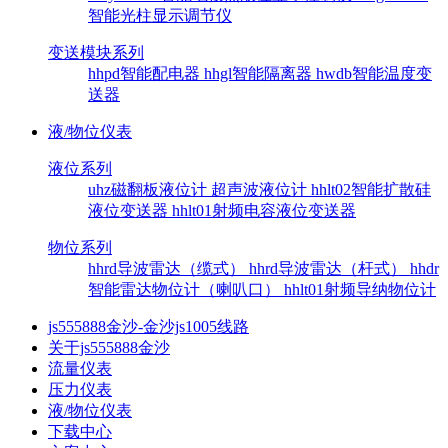
智能光柱显示调节仪
变送模块系列
hhpd智能配电器
hhgl智能隔离器
hwdb智能温度变
送器
液/物位仪表
液位系列
uhz磁翻板液位计
超声波液位计
hhlt02智能扩散硅
液位变送器
hhlt01射频电容液位变送器
物位系列
hhrd导波雷达（缆式）
hhrd导波雷达（杆式）
hhdr
智能雷达物位计（喇叭口）
hhlt01射频导纳物位计
js555888金沙-金沙js1005线路
关于js555888金沙
流量仪表
压力仪表
液/物位仪表
下载中心