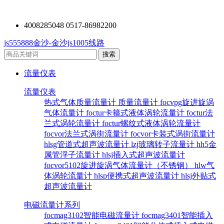
4008285048 0517-86982200
js555888金沙-金沙js1005线路
流量仪表
流量仪表
热式气体质量流量计
质量流量计
focvpg旋进旋涡
气体流量计
foctur卡箍式液体涡轮流量计
foctur法
兰式涡轮流量计
foctur螺纹式液体涡轮流量计
focvor法兰式涡街流量计
focvor卡装式涡街流量计
hlsg管道式超声波流量计
lzj玻璃转子流量计
hh5金
属管浮子流量计
hlsj插入式超声波流量计
focvor5102旋进旋涡气体流量计（不锈钢）
hlw气
体涡轮流量计
hlsp便携式超声波流量计
hlsj外贴式
超声波流量计
电磁流量计系列
focmag3102智能电磁流量计
focmag3401智能插入