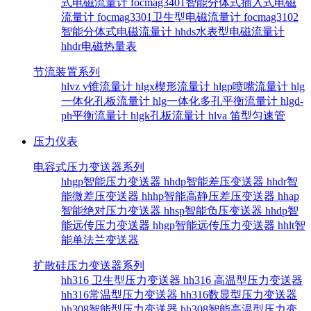
式电磁流量计
focmag3401智能分体式插入式电磁
流量计
focmag3301卫生型电磁流量计
focmag3102
智能分体式电磁流量计
hhds水表型电磁流量计
hhdr电磁热量表
节流装置系列
hlvz v锥流量计
hlgx楔形流量计
hlgp喷嘴流量计
hlg
一体化孔板流量计
hlg一体化多孔平衡流量计
hlgd-
ph平衡流量计
hlgk孔板流量计
hlva 笛型匀速管
压力仪表
电容式压力变送器系列
hhgp智能压力变送器
hhdp智能差压变送器
hhdr智
能微差压变送器
hhhp智能高静压差压变送器
hhap
智能绝对压力变送器
hhsp智能负压变送器
hhdp智
能远传压力变送器
hhgp智能远传压力变送器
hhlt智
能单法兰变送器
扩散硅压力变送器系列
hh316 卫生型压力变送器
hh316 高温型压力变送器
hh316常温型压力变送器
hh316数显型压力变送器
hh308智能型压力变送器
hh308智能高温型压力变