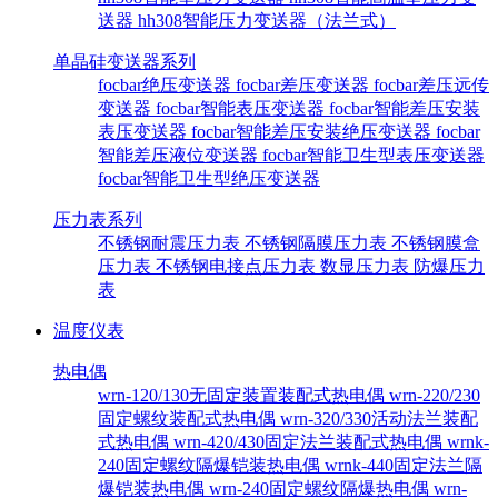
送器
hh308智能压力变送器（法兰式）
单晶硅变送器系列
focbar绝压变送器
focbar差压变送器
focbar差压远传
变送器
focbar智能表压变送器
focbar智能差压安装
表压变送器
focbar智能差压安装绝压变送器
focbar
智能差压液位变送器
focbar智能卫生型表压变送器
focbar智能卫生型绝压变送器
压力表系列
不锈钢耐震压力表
不锈钢隔膜压力表
不锈钢膜盒
压力表
不锈钢电接点压力表
数显压力表
防爆压力
表
温度仪表
热电偶
wrn-120/130无固定装置装配式热电偶
wrn-220/230
固定螺纹装配式热电偶
wrn-320/330活动法兰装配
式热电偶
wrn-420/430固定法兰装配式热电偶
wrnk-
240固定螺纹隔爆铠装热电偶
wrnk-440固定法兰隔
爆铠装热电偶
wrn-240固定螺纹隔爆热电偶
wrn-