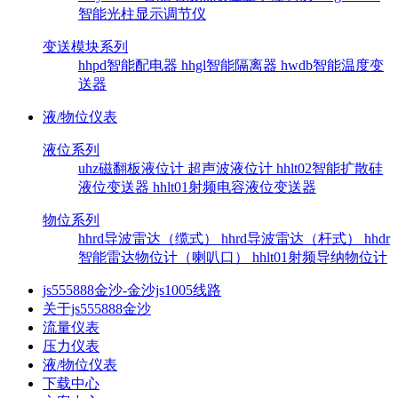
智能光柱显示调节仪
变送模块系列
hhpd智能配电器
hhgl智能隔离器
hwdb智能温度变
送器
液/物位仪表
液位系列
uhz磁翻板液位计
超声波液位计
hhlt02智能扩散硅
液位变送器
hhlt01射频电容液位变送器
物位系列
hhrd导波雷达（缆式）
hhrd导波雷达（杆式）
hhdr
智能雷达物位计（喇叭口）
hhlt01射频导纳物位计
js555888金沙-金沙js1005线路
关于js555888金沙
流量仪表
压力仪表
液/物位仪表
下载中心