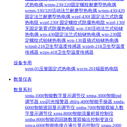
式热电偶
wrnm-230/220固定螺纹耐磨型热电偶
wrnm-330/320活动法兰耐磨型热电偶
wrnm-430/420
固定法兰耐磨型热电偶
wzpf-430f 固定法兰式防腐
热电阻
wzpf-230f 固定螺纹式防腐热电阻
wzpf-130f
无固定装置式防腐热电阻
wrp-330活动法兰式铂铑
热电偶
wrp-430固定法兰式铂铑热电偶
wrp-230固
定螺纹式铂铑热电偶
wrp-130直插式铂铑热电偶
wzpsd-218卫生型温度传感器
wzpsb-218卫生型温度
传感器
wzps-418卫生型温度传感器
设备专用
wrnt-01压簧固定式热电偶
wzcm-201端面热电阻
数显仪表
数显系列
xmta-1000智能数字显示调节仪
xmpa-3000智能pid
调节器
xxs闪光报警器
dfd/q-4000智能手操器
xmda-
6000智能巡回显示调节仪
xmba-7000智能双输入数
字显示调节仪
xmja-8000智能流量积算控制仪
xmba-8000智能四回路数显双输出控制变送仪
xmya-6000智能电接点液位显示控制仪
xmga-2000