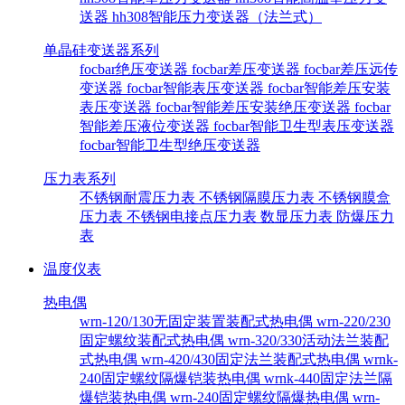
送器
hh308智能压力变送器（法兰式）
单晶硅变送器系列
focbar绝压变送器
focbar差压变送器
focbar差压远传
变送器
focbar智能表压变送器
focbar智能差压安装
表压变送器
focbar智能差压安装绝压变送器
focbar
智能差压液位变送器
focbar智能卫生型表压变送器
focbar智能卫生型绝压变送器
压力表系列
不锈钢耐震压力表
不锈钢隔膜压力表
不锈钢膜盒
压力表
不锈钢电接点压力表
数显压力表
防爆压力
表
温度仪表
热电偶
wrn-120/130无固定装置装配式热电偶
wrn-220/230
固定螺纹装配式热电偶
wrn-320/330活动法兰装配
式热电偶
wrn-420/430固定法兰装配式热电偶
wrnk-
240固定螺纹隔爆铠装热电偶
wrnk-440固定法兰隔
爆铠装热电偶
wrn-240固定螺纹隔爆热电偶
wrn-