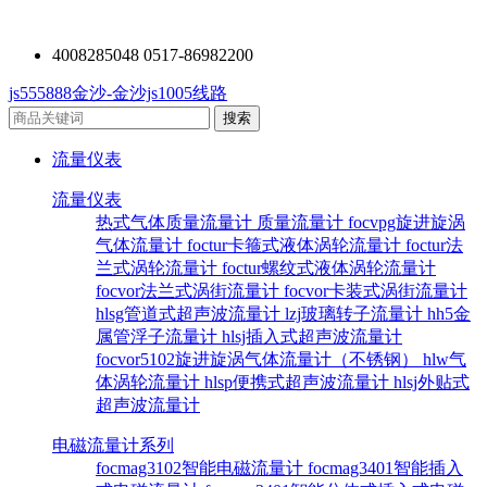
4008285048 0517-86982200
js555888金沙-金沙js1005线路
流量仪表
流量仪表
热式气体质量流量计
质量流量计
focvpg旋进旋涡
气体流量计
foctur卡箍式液体涡轮流量计
foctur法
兰式涡轮流量计
foctur螺纹式液体涡轮流量计
focvor法兰式涡街流量计
focvor卡装式涡街流量计
hlsg管道式超声波流量计
lzj玻璃转子流量计
hh5金
属管浮子流量计
hlsj插入式超声波流量计
focvor5102旋进旋涡气体流量计（不锈钢）
hlw气
体涡轮流量计
hlsp便携式超声波流量计
hlsj外贴式
超声波流量计
电磁流量计系列
focmag3102智能电磁流量计
focmag3401智能插入