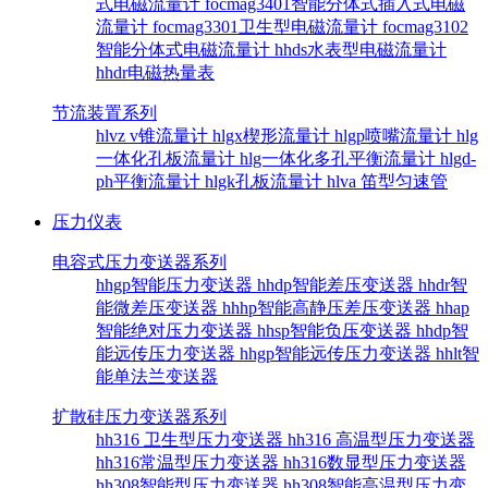
式电磁流量计
focmag3401智能分体式插入式电磁
流量计
focmag3301卫生型电磁流量计
focmag3102
智能分体式电磁流量计
hhds水表型电磁流量计
hhdr电磁热量表
节流装置系列
hlvz v锥流量计
hlgx楔形流量计
hlgp喷嘴流量计
hlg
一体化孔板流量计
hlg一体化多孔平衡流量计
hlgd-
ph平衡流量计
hlgk孔板流量计
hlva 笛型匀速管
压力仪表
电容式压力变送器系列
hhgp智能压力变送器
hhdp智能差压变送器
hhdr智
能微差压变送器
hhhp智能高静压差压变送器
hhap
智能绝对压力变送器
hhsp智能负压变送器
hhdp智
能远传压力变送器
hhgp智能远传压力变送器
hhlt智
能单法兰变送器
扩散硅压力变送器系列
hh316 卫生型压力变送器
hh316 高温型压力变送器
hh316常温型压力变送器
hh316数显型压力变送器
hh308智能型压力变送器
hh308智能高温型压力变