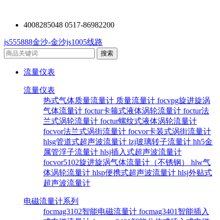
4008285048 0517-86982200
js555888金沙-金沙js1005线路
流量仪表
流量仪表
热式气体质量流量计
质量流量计
focvpg旋进旋涡
气体流量计
foctur卡箍式液体涡轮流量计
foctur法
兰式涡轮流量计
foctur螺纹式液体涡轮流量计
focvor法兰式涡街流量计
focvor卡装式涡街流量计
hlsg管道式超声波流量计
lzj玻璃转子流量计
hh5金
属管浮子流量计
hlsj插入式超声波流量计
focvor5102旋进旋涡气体流量计（不锈钢）
hlw气
体涡轮流量计
hlsp便携式超声波流量计
hlsj外贴式
超声波流量计
电磁流量计系列
focmag3102智能电磁流量计
focmag3401智能插入