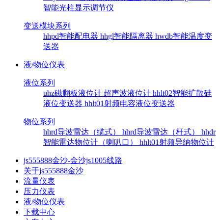
智能光柱显示调节仪
变送模块系列
hhpd智能配电器
hhgl智能隔离器
hwdb智能温度变
送器
液/物位仪表
液位系列
uhz磁翻板液位计
超声波液位计
hhlt02智能扩散硅
液位变送器
hhlt01射频电容液位变送器
物位系列
hhrd导波雷达（缆式）
hhrd导波雷达（杆式）
hhdr
智能雷达物位计（喇叭口）
hhlt01射频导纳物位计
js555888金沙-金沙js1005线路
关于js555888金沙
流量仪表
压力仪表
液/物位仪表
下载中心