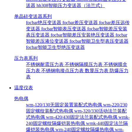
送器
hh308智能压力变送器（法兰式）
单晶硅变送器系列
focbar绝压变送器
focbar差压变送器
focbar差压远传
变送器
focbar智能表压变送器
focbar智能差压安装
表压变送器
focbar智能差压安装绝压变送器
focbar
智能差压液位变送器
focbar智能卫生型表压变送器
focbar智能卫生型绝压变送器
压力表系列
不锈钢耐震压力表
不锈钢隔膜压力表
不锈钢膜盒
压力表
不锈钢电接点压力表
数显压力表
防爆压力
表
温度仪表
热电偶
wrn-120/130无固定装置装配式热电偶
wrn-220/230
固定螺纹装配式热电偶
wrn-320/330活动法兰装配
式热电偶
wrn-420/430固定法兰装配式热电偶
wrnk-
240固定螺纹隔爆铠装热电偶
wrnk-440固定法兰隔
爆铠装热电偶
wrn-240固定螺纹隔爆热电偶
wrn-