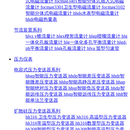
式电磁流量计
focmag3401智能分体式插入式电磁
流量计
focmag3301卫生型电磁流量计
focmag3102
智能分体式电磁流量计
hhds水表型电磁流量计
hhdr电磁热量表
节流装置系列
hlvz v锥流量计
hlgx楔形流量计
hlgp喷嘴流量计
hlg
一体化孔板流量计
hlg一体化多孔平衡流量计
hlgd-
ph平衡流量计
hlgk孔板流量计
hlva 笛型匀速管
压力仪表
电容式压力变送器系列
hhgp智能压力变送器
hhdp智能差压变送器
hhdr智
能微差压变送器
hhhp智能高静压差压变送器
hhap
智能绝对压力变送器
hhsp智能负压变送器
hhdp智
能远传压力变送器
hhgp智能远传压力变送器
hhlt智
能单法兰变送器
扩散硅压力变送器系列
hh316 卫生型压力变送器
hh316 高温型压力变送器
hh316常温型压力变送器
hh316数显型压力变送器
hh308智能型压力变送器
hh308智能高温型压力变