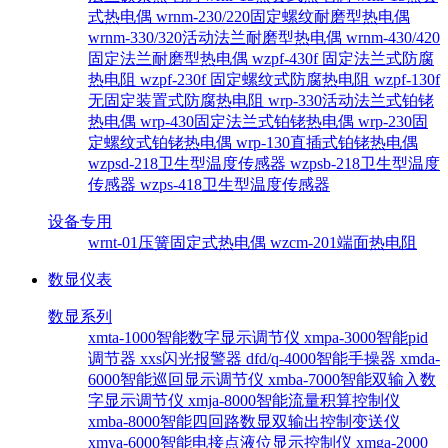
式热电偶
wrnm-230/220固定螺纹耐磨型热电偶
wrnm-330/320活动法兰耐磨型热电偶
wrnm-430/420
固定法兰耐磨型热电偶
wzpf-430f 固定法兰式防腐
热电阻
wzpf-230f 固定螺纹式防腐热电阻
wzpf-130f
无固定装置式防腐热电阻
wrp-330活动法兰式铂铑
热电偶
wrp-430固定法兰式铂铑热电偶
wrp-230固
定螺纹式铂铑热电偶
wrp-130直插式铂铑热电偶
wzpsd-218卫生型温度传感器
wzpsb-218卫生型温度
传感器
wzps-418卫生型温度传感器
设备专用
wrnt-01压簧固定式热电偶
wzcm-201端面热电阻
数显仪表
数显系列
xmta-1000智能数字显示调节仪
xmpa-3000智能pid
调节器
xxs闪光报警器
dfd/q-4000智能手操器
xmda-
6000智能巡回显示调节仪
xmba-7000智能双输入数
字显示调节仪
xmja-8000智能流量积算控制仪
xmba-8000智能四回路数显双输出控制变送仪
xmya-6000智能电接点液位显示控制仪
xmga-2000