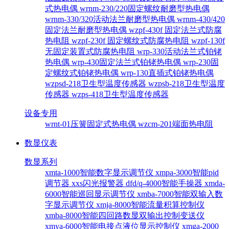
式热电偶
wrnm-230/220固定螺纹耐磨型热电偶
wrnm-330/320活动法兰耐磨型热电偶
wrnm-430/420
固定法兰耐磨型热电偶
wzpf-430f 固定法兰式防腐
热电阻
wzpf-230f 固定螺纹式防腐热电阻
wzpf-130f
无固定装置式防腐热电阻
wrp-330活动法兰式铂铑
热电偶
wrp-430固定法兰式铂铑热电偶
wrp-230固
定螺纹式铂铑热电偶
wrp-130直插式铂铑热电偶
wzpsd-218卫生型温度传感器
wzpsb-218卫生型温度
传感器
wzps-418卫生型温度传感器
设备专用
wrnt-01压簧固定式热电偶
wzcm-201端面热电阻
数显仪表
数显系列
xmta-1000智能数字显示调节仪
xmpa-3000智能pid
调节器
xxs闪光报警器
dfd/q-4000智能手操器
xmda-
6000智能巡回显示调节仪
xmba-7000智能双输入数
字显示调节仪
xmja-8000智能流量积算控制仪
xmba-8000智能四回路数显双输出控制变送仪
xmya-6000智能电接点液位显示控制仪
xmga-2000