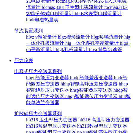
式电磁流量计
focmag3401智能分体式插入式电磁
流量计
focmag3301卫生型电磁流量计
focmag3102
智能分体式电磁流量计
hhds水表型电磁流量计
hhdr电磁热量表
节流装置系列
hlvz v锥流量计
hlgx楔形流量计
hlgp喷嘴流量计
hlg
一体化孔板流量计
hlg一体化多孔平衡流量计
hlgd-
ph平衡流量计
hlgk孔板流量计
hlva 笛型匀速管
压力仪表
电容式压力变送器系列
hhgp智能压力变送器
hhdp智能差压变送器
hhdr智
能微差压变送器
hhhp智能高静压差压变送器
hhap
智能绝对压力变送器
hhsp智能负压变送器
hhdp智
能远传压力变送器
hhgp智能远传压力变送器
hhlt智
能单法兰变送器
扩散硅压力变送器系列
hh316 卫生型压力变送器
hh316 高温型压力变送器
hh316常温型压力变送器
hh316数显型压力变送器
hh308智能型压力变送器
hh308智能高温型压力变