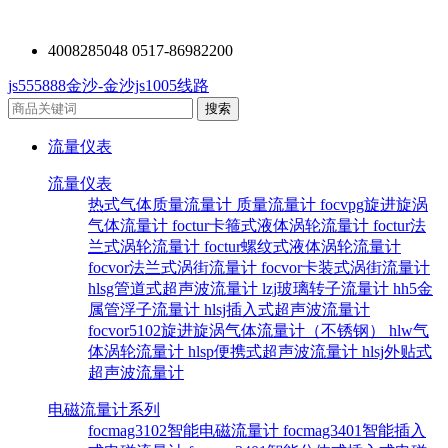
4008285048 0517-86982200
js555888金沙-金沙js1005线路
流量仪表
流量仪表
热式气体质量流量计
质量流量计
focvpg旋进旋涡
气体流量计
foctur卡箍式液体涡轮流量计
foctur法
兰式涡轮流量计
foctur螺纹式液体涡轮流量计
focvor法兰式涡街流量计
focvor卡装式涡街流量计
hlsg管道式超声波流量计
lzj玻璃转子流量计
hh5金
属管浮子流量计
hlsj插入式超声波流量计
focvor5102旋进旋涡气体流量计（不锈钢）
hlw气
体涡轮流量计
hlsp便携式超声波流量计
hlsj外贴式
超声波流量计
电磁流量计系列
focmag3102智能电磁流量计
focmag3401智能插入