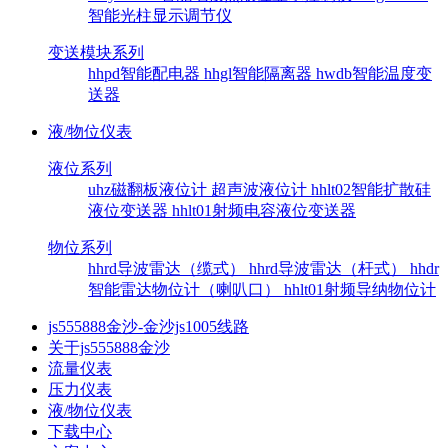
智能光柱显示调节仪
变送模块系列
hhpd智能配电器
hhgl智能隔离器
hwdb智能温度变
送器
液/物位仪表
液位系列
uhz磁翻板液位计
超声波液位计
hhlt02智能扩散硅
液位变送器
hhlt01射频电容液位变送器
物位系列
hhrd导波雷达（缆式）
hhrd导波雷达（杆式）
hhdr
智能雷达物位计（喇叭口）
hhlt01射频导纳物位计
js555888金沙-金沙js1005线路
关于js555888金沙
流量仪表
压力仪表
液/物位仪表
下载中心