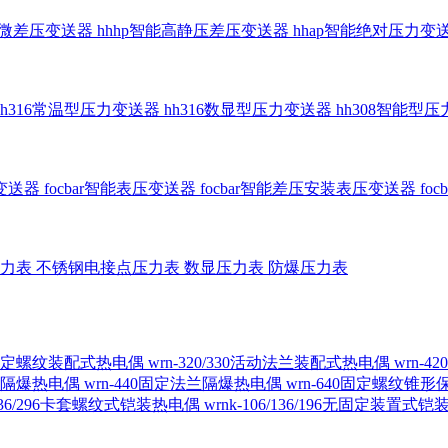
智能微差压变送器
hhhp智能高静压差压变送器
hhap智能绝对压力变
hh316常温型压力变送器
hh316数显型压力变送器
hh308智能型
传变送器
focbar智能表压变送器
focbar智能差压安装表压变送器
fo
压力表
不锈钢电接点压力表
数显压力表
防爆压力表
230固定螺纹装配式热电偶
wrn-320/330活动法兰装配式热电偶
wrn-
螺纹隔爆热电偶
wrn-440固定法兰隔爆热电偶
wrn-640固定螺纹锥
6/236/296卡套螺纹式铠装热电偶
wrnk-106/136/196无固定装置式