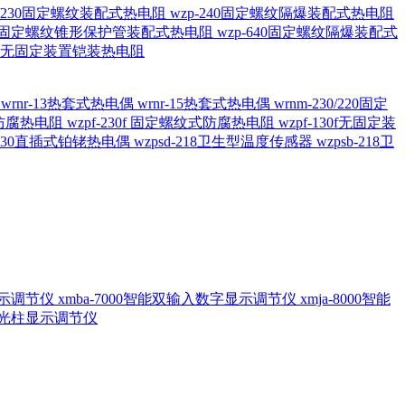
20/230固定螺纹装配式热电阻
wzp-240固定螺纹隔爆装配式热电阻
620固定螺纹锥形保护管装配式热电阻
wzp-640固定螺纹隔爆装配式
6/196 无固定装置铠装热电阻
偶
wrnr-13热套式热电偶
wrnr-15热套式热电偶
wrnm-230/220固定
兰式防腐热电阻
wzpf-230f 固定螺纹式防腐热电阻
wzpf-130f无固定装
-130直插式铂铑热电偶
wzpsd-218卫生型温度传感器
wzpsb-218卫
回显示调节仪
xmba-7000智能双输入数字显示调节仪
xmja-8000智能
智能光柱显示调节仪