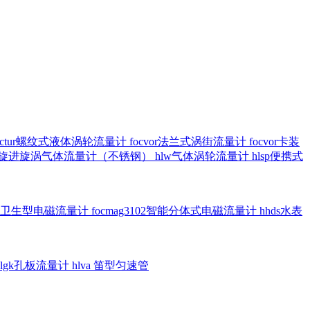
octur螺纹式液体涡轮流量计
focvor法兰式涡街流量计
focvor卡装
5102旋进旋涡气体流量计（不锈钢）
hlw气体涡轮流量计
hlsp便携式
3301卫生型电磁流量计
focmag3102智能分体式电磁流量计
hhds水表
hlgk孔板流量计
hlva 笛型匀速管