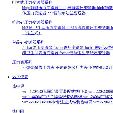
电容式压力变送器系列
hhgp智能压力变送器
hhdp智能差压变送器
hhdr
传压力变送器
hhlt智能单法兰变送器
扩散硅压力变送器系列
hh316 卫生型压力变送器
hh316 高温型压力变送器
（法兰式）
单晶硅变送器系列
focbar绝压变送器
focbar差压变送器
focbar差压远
能卫生型表压变送器
focbar智能卫生型绝压变送器
压力表系列
不锈钢耐震压力表
不锈钢隔膜压力表
不锈钢膜盒
温度仪表
热电偶
wrn-120/130无固定装置装配式热电偶
wrn-220/
wrnk-440固定法兰隔爆铠装热电偶
wrn-240固定
wrnk-406/436/496卡套法兰式铠装热电偶
wrnk-20
热电阻