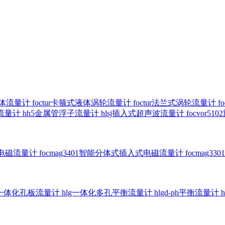
气体流量计
foctur卡箍式液体涡轮流量计
foctur法兰式涡轮流量计
f
子流量计
hh5金属管浮子流量计
hlsj插入式超声波流量计
focvor
入式电磁流量计
focmag3401智能分体式插入式电磁流量计
focmag
g一体化孔板流量计
hlg一体化多孔平衡流量计
hlgd-ph平衡流量计