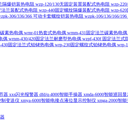
定法兰隔爆铠装热电阻
wzp-120/130无固定装置装配式热电阻
wzp-2
30固定法兰装配式热电阻
wzp-440固定螺纹隔爆装配式热电阻
wzp-
wzpk-306/336/366 可动卡套螺纹铠装热电阻
wzpk-106/136/16
螺纹碳素热电偶
wrnr-01热套式热电偶
wrnm-431固定法兰碳素热电
热电偶
wrnm-430/420固定法兰耐磨型热电偶
wzpf-430f 固定法
p-430固定法兰式铂铑热电偶
wrp-230固定螺纹式铂铑热电偶
wrp
d调节器
xxs闪光报警器
dfd/q-4000智能手操器
xmda-6000智能巡
出控制变送仪
xmya-6000智能电接点液位显示控制仪
xmga-2000
送器