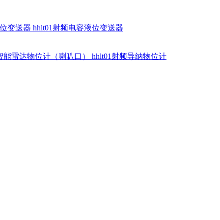
硅液位变送器
hhlt01射频电容液位变送器
dr智能雷达物位计（喇叭口）
hhlt01射频导纳物位计