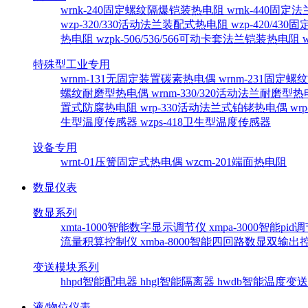
wrnk-240固定螺纹隔爆铠装热电阻
wrnk-440固
wzp-320/330活动法兰装配式热电阻
wzp-420/4
热电阻
wzpk-506/536/566可动卡套法兰铠装热电阻
特殊型工业专用
wrnm-131无固定装置碳素热电偶
wrnm-231固定
螺纹耐磨型热电偶
wrnm-330/320活动法兰耐磨型
置式防腐热电阻
wrp-330活动法兰式铂铑热电偶
wr
生型温度传感器
wzps-418卫生型温度传感器
设备专用
wrnt-01压簧固定式热电偶
wzcm-201端面热电阻
数显仪表
数显系列
xmta-1000智能数字显示调节仪
xmpa-3000智能pi
流量积算控制仪
xmba-8000智能四回路数显双输
变送模块系列
hhpd智能配电器
hhgl智能隔离器
hwdb智能温度变
液/物位仪表