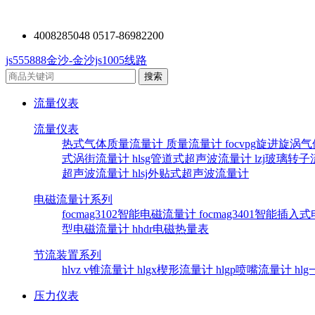
4008285048 0517-86982200
js555888金沙-金沙js1005线路
流量仪表
流量仪表
热式气体质量流量计
质量流量计
focvpg旋进旋涡
式涡街流量计
hlsg管道式超声波流量计
lzj玻璃转
超声波流量计
hlsj外贴式超声波流量计
电磁流量计系列
focmag3102智能电磁流量计
focmag3401智能插
型电磁流量计
hhdr电磁热量表
节流装置系列
hlvz v锥流量计
hlgx楔形流量计
hlgp喷嘴流量计
hl
压力仪表