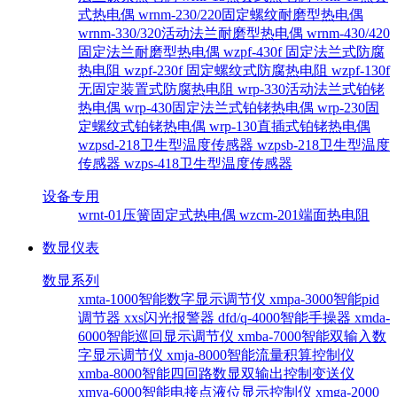
式热电偶
wrnm-230/220固定螺纹耐磨型热电偶
wrnm-330/320活动法兰耐磨型热电偶
wrnm-430/420
固定法兰耐磨型热电偶
wzpf-430f 固定法兰式防腐
热电阻
wzpf-230f 固定螺纹式防腐热电阻
wzpf-130f
无固定装置式防腐热电阻
wrp-330活动法兰式铂铑
热电偶
wrp-430固定法兰式铂铑热电偶
wrp-230固
定螺纹式铂铑热电偶
wrp-130直插式铂铑热电偶
wzpsd-218卫生型温度传感器
wzpsb-218卫生型温度
传感器
wzps-418卫生型温度传感器
设备专用
wrnt-01压簧固定式热电偶
wzcm-201端面热电阻
数显仪表
数显系列
xmta-1000智能数字显示调节仪
xmpa-3000智能pid
调节器
xxs闪光报警器
dfd/q-4000智能手操器
xmda-
6000智能巡回显示调节仪
xmba-7000智能双输入数
字显示调节仪
xmja-8000智能流量积算控制仪
xmba-8000智能四回路数显双输出控制变送仪
xmya-6000智能电接点液位显示控制仪
xmga-2000