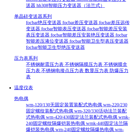
送器
hh308智能压力变送器（法兰式）
单晶硅变送器系列
focbar绝压变送器
focbar差压变送器
focbar差压远传
变送器
focbar智能表压变送器
focbar智能差压安装
表压变送器
focbar智能差压安装绝压变送器
focbar
智能差压液位变送器
focbar智能卫生型表压变送器
focbar智能卫生型绝压变送器
压力表系列
不锈钢耐震压力表
不锈钢隔膜压力表
不锈钢膜盒
压力表
不锈钢电接点压力表
数显压力表
防爆压力
表
温度仪表
热电偶
wrn-120/130无固定装置装配式热电偶
wrn-220/230
固定螺纹装配式热电偶
wrn-320/330活动法兰装配
式热电偶
wrn-420/430固定法兰装配式热电偶
wrnk-
240固定螺纹隔爆铠装热电偶
wrnk-440固定法兰隔
爆铠装热电偶
wrn-240固定螺纹隔爆热电偶
wrn-