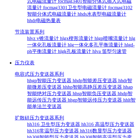
式电磁流量计
focmag3401智能分体式插入式电磁
流量计
focmag3301卫生型电磁流量计
focmag3102
智能分体式电磁流量计
hhds水表型电磁流量计
hhdr电磁热量表
节流装置系列
hlvz v锥流量计
hlgx楔形流量计
hlgp喷嘴流量计
hlg
一体化孔板流量计
hlg一体化多孔平衡流量计
hlgd-
ph平衡流量计
hlgk孔板流量计
hlva 笛型匀速管
压力仪表
电容式压力变送器系列
hhgp智能压力变送器
hhdp智能差压变送器
hhdr智
能微差压变送器
hhhp智能高静压差压变送器
hhap
智能绝对压力变送器
hhsp智能负压变送器
hhdp智
能远传压力变送器
hhgp智能远传压力变送器
hhlt智
能单法兰变送器
扩散硅压力变送器系列
hh316 卫生型压力变送器
hh316 高温型压力变送器
hh316常温型压力变送器
hh316数显型压力变送器
hh308智能型压力变送器
hh308智能高温型压力变