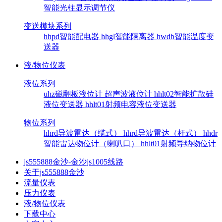
智能光柱显示调节仪
变送模块系列
hhpd智能配电器
hhgl智能隔离器
hwdb智能温度变
送器
液/物位仪表
液位系列
uhz磁翻板液位计
超声波液位计
hhlt02智能扩散硅
液位变送器
hhlt01射频电容液位变送器
物位系列
hhrd导波雷达（缆式）
hhrd导波雷达（杆式）
hhdr
智能雷达物位计（喇叭口）
hhlt01射频导纳物位计
js555888金沙-金沙js1005线路
关于js555888金沙
流量仪表
压力仪表
液/物位仪表
下载中心