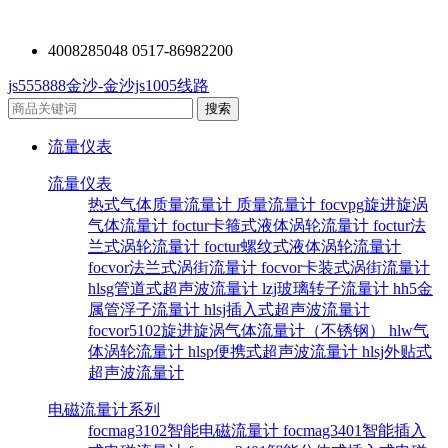
4008285048 0517-86982200
js555888金沙-金沙js1005线路
流量仪表
流量仪表
热式气体质量流量计
质量流量计
focvpg旋进旋涡
气体流量计
foctur卡箍式液体涡轮流量计
foctur法
兰式涡轮流量计
foctur螺纹式液体涡轮流量计
focvor法兰式涡街流量计
focvor卡装式涡街流量计
hlsg管道式超声波流量计
lzj玻璃转子流量计
hh5金
属管浮子流量计
hlsj插入式超声波流量计
focvor5102旋进旋涡气体流量计（不锈钢）
hlw气
体涡轮流量计
hlsp便携式超声波流量计
hlsj外贴式
超声波流量计
电磁流量计系列
focmag3102智能电磁流量计
focmag3401智能插入