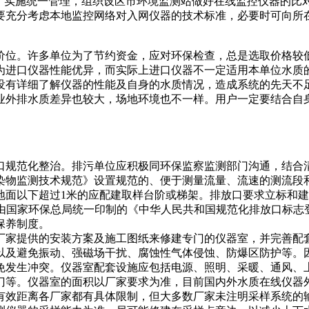
络"实施统一管理，组织设区市环境监测站做好在线监控仪器的比
要充分考虑本地监控网络对入网仪器的技术标准，必要时可向所
位。许多单位为了节约资金，应对环保检查，总是选取价格较低
进口仪器性能优异，而实际上进口仪器不一定适用本单位水质的情况
没有详细了解仪器的性能及自身的水质情况，造成系统的先天不
业外排水质差异也较大，场地环境也不一样。用户一定要结合自
规范化整治。排污单位应积极同环保监察监测部门沟通，结合清
染物监测技术规范》设置规范的、便于测量流量、流速的测流段
以下超过1米的应配建取样台阶或梯架。排放口要求立标和建档，标
排污单位使用由国家环保总局统一印制的《中华人民共和国规范化排放
保养制度。
提供的安装方案及施工图纸来修建专门的仪器室，并完善配套设施
以及避免振动、强磁场干扰、腐蚀性气体侵蚀、防爆区防护等。
免发生冲突。仪器室配套设施应包括电源、照明、采暖、通风、
门等。仪器室的面积以厂家要求为准，目前国内外水质在线仪器外
有效距离各厂家都有具体限制，但大多数厂家未注明采样系统的