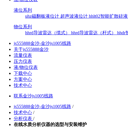
液位系列
uhz磁翻板液位计
超声波液位计
hhlt02智能扩散
物位系列
hhrd导波雷达（缆式）
hhrd导波雷达（杆式）
hh
js555888金沙-金沙js1005线路
关于js555888金沙
流量仪表
压力仪表
液/物位仪表
下载中心
方案中心
技术中心
联系金沙js1005线路
js555888金沙-金沙js1005线路
/
技术中心
/
分析仪表
/
在线水质分析仪器的选型与安装维护