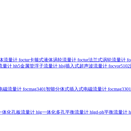
气体流量计
foctur卡箍式液体涡轮流量计
foctur法兰式涡轮流量计
f
子流量计
hh5金属管浮子流量计
hlsj插入式超声波流量计
focvor
入式电磁流量计
focmag3401智能分体式插入式电磁流量计
focmag
g一体化孔板流量计
hlg一体化多孔平衡流量计
hlgd-ph平衡流量计