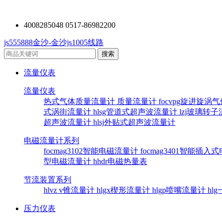
4008285048 0517-86982200
js555888金沙-金沙js1005线路
流量仪表
流量仪表
热式气体质量流量计
质量流量计
focvpg旋进旋涡
式涡街流量计
hlsg管道式超声波流量计
lzj玻璃转
超声波流量计
hlsj外贴式超声波流量计
电磁流量计系列
focmag3102智能电磁流量计
focmag3401智能插
型电磁流量计
hhdr电磁热量表
节流装置系列
hlvz v锥流量计
hlgx楔形流量计
hlgp喷嘴流量计
hl
压力仪表