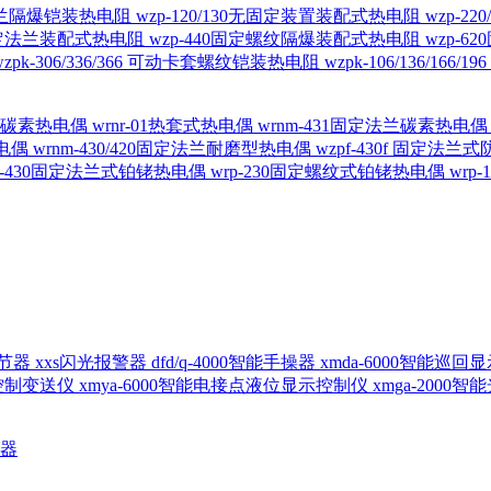
定法兰隔爆铠装热电阻
wzp-120/130无固定装置装配式热电阻
wzp-2
30固定法兰装配式热电阻
wzp-440固定螺纹隔爆装配式热电阻
wzp-
wzpk-306/336/366 可动卡套螺纹铠装热电阻
wzpk-106/136/16
螺纹碳素热电偶
wrnr-01热套式热电偶
wrnm-431固定法兰碳素热电
热电偶
wrnm-430/420固定法兰耐磨型热电偶
wzpf-430f 固定法
p-430固定法兰式铂铑热电偶
wrp-230固定螺纹式铂铑热电偶
wrp
d调节器
xxs闪光报警器
dfd/q-4000智能手操器
xmda-6000智能巡
出控制变送仪
xmya-6000智能电接点液位显示控制仪
xmga-2000
送器