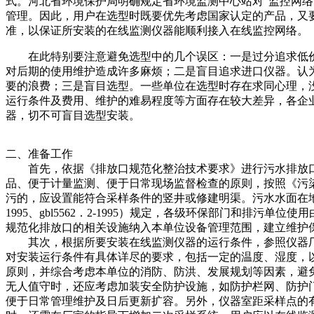
式。河北省环境保护局明确规定省环境监测中心站对"监控网
管理。因此，用户在选型时既要优先考虑国家认定的产品，又
准，以保证所安装的在线监测仪器能顺利接入在线监控网络。
在此特别要注意避免选型中的几个误区：一是过分追求低价
对后期的使用维护造成许多麻烦；二是盲目追求进口仪器。认为
要的浪费；三是盲目选型。一些单位在选型时存在求同心理，
运行条件及费用、维护的难易程度等方面存在较大差异，各企
器，切不可盲目选型安装。
二、准备工作
首先，依据《排放口规范化整治技术要求》进行污水排放口
品、便于计量监测、便于日常现场监督检查的原则，按照《污
污的，应设置能符合采样条件的竖井或修建明渠。污水水面在地面
1995、gbl5562．2-1995）规定，各级环保部门和
规范化排放口的相关设施纳入本单位设备管理范围，建立维护
其次，根据所要安装在线监测仪器的运行条件，参照仪器厂家
对安装运行条件有具体详尽的要求，包括一定的温度、湿度，
原则，并综合考虑本单位的消防、防洪、发展规划等因素，避
无人值守时，还应考虑加装安全防护设施，如防护栏网、防护
便于日常管理维护及日后更新扩容。另外，仪器室距采样点的