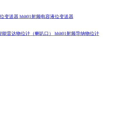
硅液位变送器
hhlt01射频电容液位变送器
dr智能雷达物位计（喇叭口）
hhlt01射频导纳物位计