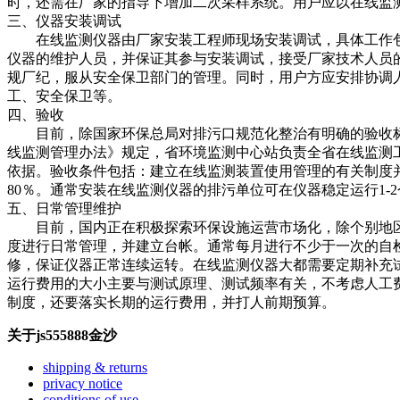
时，还需在厂家的指导下增加二次采样系统。用户应以在线监
三、仪器安装调试
在线监测仪器由厂家安装工程师现场安装调试，具体工作包
仪器的维护人员，并保证其参与安装调试，接受厂家技术人员
规厂纪，服从安全保卫部门的管理。同时，用户方应安排协调
工、安全保卫等。
四、验收
目前，除国家环保总局对排污口规范化整治有明确的验收标
线监测管理办法》规定，省环境监测中心站负责全省在线监测
依据。验收条件包括：建立在线监测装置使用管理的有关制度
80％。通常安装在线监测仪器的排污单位可在仪器稳定运行1
五、日常管理维护
目前，国内正在积极探索环保设施运营市场化，除个别地区
度进行日常管理，并建立台帐。通常每月进行不少于一次的自
修，保证仪器正常连续运转。在线监测仪器大都需要定期补充
运行费用的大小主要与测试原理、测试频率有关，不考虑人工费用
制度，还要落实长期的运行费用，并打人前期预算。
关于js555888金沙
shipping & returns
privacy notice
conditions of use