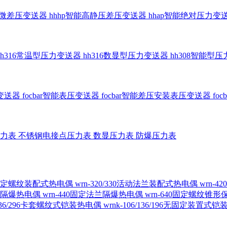
智能微差压变送器
hhhp智能高静压差压变送器
hhap智能绝对压力变
hh316常温型压力变送器
hh316数显型压力变送器
hh308智能型
传变送器
focbar智能表压变送器
focbar智能差压安装表压变送器
fo
压力表
不锈钢电接点压力表
数显压力表
防爆压力表
230固定螺纹装配式热电偶
wrn-320/330活动法兰装配式热电偶
wrn-
螺纹隔爆热电偶
wrn-440固定法兰隔爆热电偶
wrn-640固定螺纹锥
6/236/296卡套螺纹式铠装热电偶
wrnk-106/136/196无固定装置式