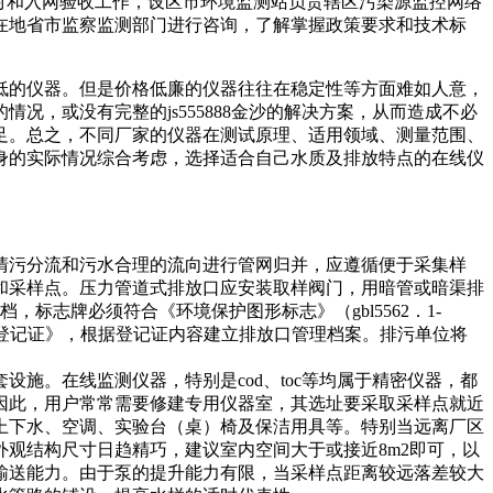
对和入网验收工作，设区市环境监测站负责辖区污染源监控网络
在地省市监察监测部门进行咨询，了解掌握政策要求和技术标
的仪器。但是价格低廉的仪器往往在稳定性等方面难如人意，
，或没有完整的js555888金沙的解决方案，从而造成不必
足。总之，不同厂家的仪器在测试原理、适用领域、测量范围、
身的实际情况综合考虑，选择适合自己水质及排放特点的在线仪
污分流和污水合理的流向进行管网归并，应遵循便于采集样
和采样点。压力管道式排放口应安装取样阀门，用暗管或暗渠排
志牌必须符合《环境保护图形标志》（gbl5562．1-
口标志登记证》，根据登记证内容建立排放口管理档案。排污单位将
。在线监测仪器，特别是cod、toc等均属于精密仪器，都
因此，用户常常需要修建专用仪器室，其选址要采取采样点就近
上下水、空调、实验台（桌）椅及保洁用具等。特别当远离厂区
观结构尺寸日趋精巧，建议室内空间大于或接近8m2即可，以
输送能力。由于泵的提升能力有限，当采样点距离较远落差较大