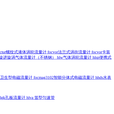
octur螺纹式液体涡轮流量计
focvor法兰式涡街流量计
focvor卡装
5102旋进旋涡气体流量计（不锈钢）
hlw气体涡轮流量计
hlsp便携式
3301卫生型电磁流量计
focmag3102智能分体式电磁流量计
hhds水表
hlgk孔板流量计
hlva 笛型匀速管