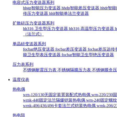
电容式压力变送器系列
hhgp智能压力变送器
hhdp智能差压变送器
hhdr
传压力变送器
hhlt智能单法兰变送器
扩散硅压力变送器系列
hh316 卫生型压力变送器
hh316 高温型压力变送器
（法兰式）
单晶硅变送器系列
focbar绝压变送器
focbar差压变送器
focbar差压远
能卫生型表压变送器
focbar智能卫生型绝压变送器
压力表系列
不锈钢耐震压力表
不锈钢隔膜压力表
不锈钢膜盒
温度仪表
热电偶
wrn-120/130无固定装置装配式热电偶
wrn-220/
wrnk-440固定法兰隔爆铠装热电偶
wrn-240固定
wrnk-406/436/496卡套法兰式铠装热电偶
wrnk-20
热电阻