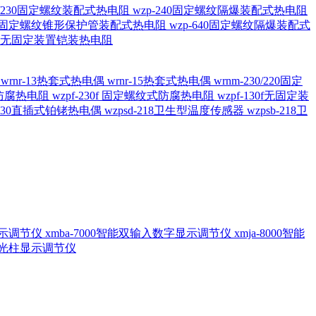
20/230固定螺纹装配式热电阻
wzp-240固定螺纹隔爆装配式热电阻
620固定螺纹锥形保护管装配式热电阻
wzp-640固定螺纹隔爆装配式
6/196 无固定装置铠装热电阻
偶
wrnr-13热套式热电偶
wrnr-15热套式热电偶
wrnm-230/220固定
兰式防腐热电阻
wzpf-230f 固定螺纹式防腐热电阻
wzpf-130f无固定装
-130直插式铂铑热电偶
wzpsd-218卫生型温度传感器
wzpsb-218卫
回显示调节仪
xmba-7000智能双输入数字显示调节仪
xmja-8000智能
智能光柱显示调节仪