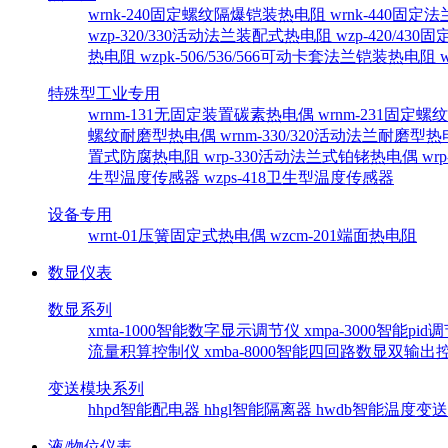
wrnk-240固定螺纹隔爆铠装热电阻
wrnk-440固
wzp-320/330活动法兰装配式热电阻
wzp-420/4
热电阻
wzpk-506/536/566可动卡套法兰铠装热电阻
特殊型工业专用
wrnm-131无固定装置碳素热电偶
wrnm-231固定
螺纹耐磨型热电偶
wrnm-330/320活动法兰耐磨型
置式防腐热电阻
wrp-330活动法兰式铂铑热电偶
wr
生型温度传感器
wzps-418卫生型温度传感器
设备专用
wrnt-01压簧固定式热电偶
wzcm-201端面热电阻
数显仪表
数显系列
xmta-1000智能数字显示调节仪
xmpa-3000智能pi
流量积算控制仪
xmba-8000智能四回路数显双输
变送模块系列
hhpd智能配电器
hhgl智能隔离器
hwdb智能温度变
液/物位仪表