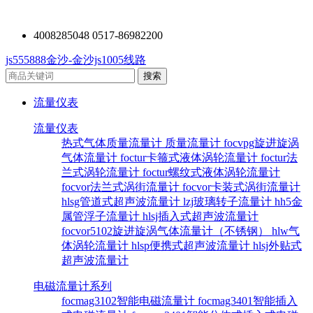
4008285048 0517-86982200
js555888金沙-金沙js1005线路
流量仪表
流量仪表
热式气体质量流量计
质量流量计
focvpg旋进旋涡
气体流量计
foctur卡箍式液体涡轮流量计
foctur法
兰式涡轮流量计
foctur螺纹式液体涡轮流量计
focvor法兰式涡街流量计
focvor卡装式涡街流量计
hlsg管道式超声波流量计
lzj玻璃转子流量计
hh5金
属管浮子流量计
hlsj插入式超声波流量计
focvor5102旋进旋涡气体流量计（不锈钢）
hlw气
体涡轮流量计
hlsp便携式超声波流量计
hlsj外贴式
超声波流量计
电磁流量计系列
focmag3102智能电磁流量计
focmag3401智能插入