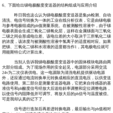
6、下面给出锑电极酸度变送器的结构组成与应用介绍
昨日我也这么认为锑电极酸度变送器是集ph检测、自动
清洗、电信号转换为一体的工业在线分析仪表，它是由锑电极
与参考电极组成的ph值测量系统。在被测酸性溶液中，由于锑
电极表面会生成三氧化二锑氧化层，这样在金属锑面与三氧化
二锑之间会形成电位差。该电位差的大小取决于三所氧化二锑
的浓度，该浓度与被测酸性溶液中氢离子的适度相对应。如果
把锑、三氧化二锑和水溶液的适度都当作1，其电极电位就可
用能斯特公式计算出来。
当别人告诉我锑电极酸度变送器中的固体模块电路由两
大部分组成。为了现场作用的安全起见，电源部分采用交流
24v为二次仪表供电。这一电源除为清洗电机提供驱动电源
外，还应通过电流转换单元转换成相应的直流电压，以供变送
电路使用。第二部分是测量变送器电路，它把来自传感器的基
准信号和ph酸度信号经放大后送给斜率调整和定位调整电路，
以使信号内阻降低并可调节。将放大后的ph信号与温度被偿。
可是我却认真的记下了。
信号进行迭加后再差进转换电路，最后输出与ph值相对