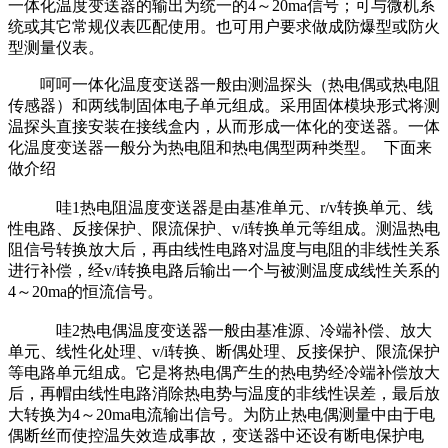
一体化温度变送器的输出为统一的4～20ma信号；可与微机系
统或其它常规仪表匹配使用。也可用户要求做成防爆型或防火
型测量仪表。
呵呵一体化温度变送器一般由测温探头（热电偶或热电阻
传感器）和两线制固体电子单元组成。采用固体模块形式将测
温探头直接安装在接线盒内，从而形成一体化的变送器。一体
化温度变送器一般分为热电阻和热电偶型两种类型。 下面来
做介绍
哇1热电阻温度变送器是由基准单元、r/v转换单元、线
性电路、反接保护、限流保护、v/i转换单元等组成。测温热电
阻信号转换放大后，再由线性电路对温度与电阻的非线性关系
进行补偿，经v/i转换电路后输出一个与被测温度成线性关系的
4～20ma的恒流信号。
哇2热电偶温度变送器一般由基准源、冷端补偿、放大
单元、线性化处理、v/i转换、断偶处理、反接保护、限流保护
等电路单元组成。它是将热电偶产生的热电势经冷端补偿放大
后，再帽由线性电路消除热电势与温度的非线性误差，最后放
大转换为4～20ma电流输出信号。为防止热电偶测量中由于电
偶断丝而使控温失效造成事故，变送器中还设有断电保护电