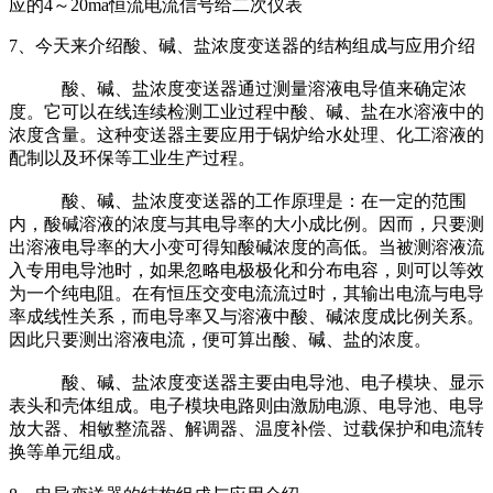
应的4～20ma恒流电流信号给二次仪表
7、今天来介绍酸、碱、盐浓度变送器的结构组成与应用介绍
酸、碱、盐浓度变送器通过测量溶液电导值来确定浓
度。它可以在线连续检测工业过程中酸、碱、盐在水溶液中的
浓度含量。这种变送器主要应用于锅炉给水处理、化工溶液的
配制以及环保等工业生产过程。
酸、碱、盐浓度变送器的工作原理是：在一定的范围
内，酸碱溶液的浓度与其电导率的大小成比例。因而，只要测
出溶液电导率的大小变可得知酸碱浓度的高低。当被测溶液流
入专用电导池时，如果忽略电极极化和分布电容，则可以等效
为一个纯电阻。在有恒压交变电流流过时，其输出电流与电导
率成线性关系，而电导率又与溶液中酸、碱浓度成比例关系。
因此只要测出溶液电流，便可算出酸、碱、盐的浓度。
酸、碱、盐浓度变送器主要由电导池、电子模块、显示
表头和壳体组成。电子模块电路则由激励电源、电导池、电导
放大器、相敏整流器、解调器、温度补偿、过载保护和电流转
换等单元组成。