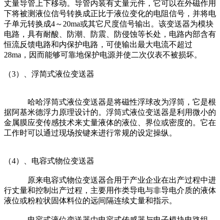
丈量导管上下移动。导管内装有丈量元件，它可以在外磁作用
下将被测液位信号转换成正比于液位变化的电阻信号，并将电
子单元转换成4～20ma或其它尺度信号输出。该变送器为模块
电路，具有耐酸、防潮、防震、防侵蚀等长处，电路内部含有
恒流反馈电路和内保护电路，可使输出最大电流不超过
28ma，因而能够可靠地保护电源并使二次仪表不被损坏。
（3）、浮简式液位变送器
哈哈浮筒式液位变送器是将磁性浮球改为浮筒，它是根
据阿基米德浮力原理设计的。浮筒式液位变送器是利用微小的
金属膜应变传感技术来丈量液体的液位、界位或密度的。它在
工作时可以通过现场按键来进行常规的设定操纵。
（4）、电容式物位变送器
原来电容式物位变送器合用于产业企业在出产过程中进
行丈量和控制出产过程，主要用作类导电与非导电介质的液体
液位或粉粒状固体料位的远间隔连续丈量和指示。
电容式液位变送器由电容式传感器与电子模块电路组