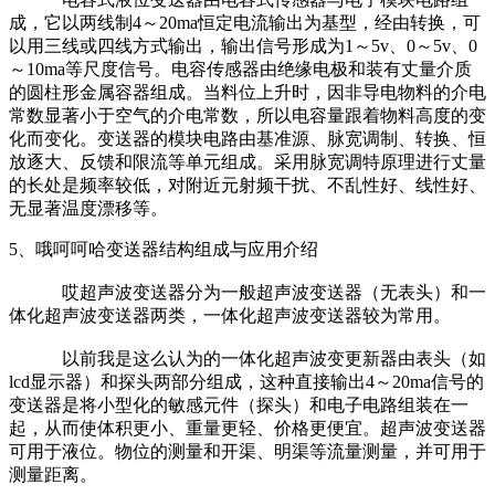
成，它以两线制4～20ma恒定电流输出为基型，经由转换，可
以用三线或四线方式输出，输出信号形成为1～5v、0～5v、0
～10ma等尺度信号。电容传感器由绝缘电极和装有丈量介质
的圆柱形金属容器组成。当料位上升时，因非导电物料的介电
常数显著小于空气的介电常数，所以电容量跟着物料高度的变
化而变化。变送器的模块电路由基准源、脉宽调制、转换、恒
放逐大、反馈和限流等单元组成。采用脉宽调特原理进行丈量
的长处是频率较低，对附近元射频干扰、不乱性好、线性好、
无显著温度漂移等。
5、哦呵呵哈变送器结构组成与应用介绍
哎超声波变送器分为一般超声波变送器（无表头）和一
体化超声波变送器两类，一体化超声波变送器较为常用。
以前我是这么认为的一体化超声波变更新器由表头（如
lcd显示器）和探头两部分组成，这种直接输出4～20ma信号的
变送器是将小型化的敏感元件（探头）和电子电路组装在一
起，从而使体积更小、重量更轻、价格更便宜。超声波变送器
可用于液位。物位的测量和开渠、明渠等流量测量，并可用于
测量距离。