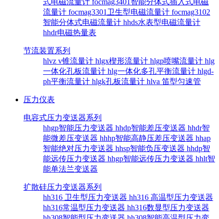
式电磁流量计
focmag3401智能分体式插入式电磁
流量计
focmag3301卫生型电磁流量计
focmag3102
智能分体式电磁流量计
hhds水表型电磁流量计
hhdr电磁热量表
节流装置系列
hlvz v锥流量计
hlgx楔形流量计
hlgp喷嘴流量计
hlg
一体化孔板流量计
hlg一体化多孔平衡流量计
hlgd-
ph平衡流量计
hlgk孔板流量计
hlva 笛型匀速管
压力仪表
电容式压力变送器系列
hhgp智能压力变送器
hhdp智能差压变送器
hhdr智
能微差压变送器
hhhp智能高静压差压变送器
hhap
智能绝对压力变送器
hhsp智能负压变送器
hhdp智
能远传压力变送器
hhgp智能远传压力变送器
hhlt智
能单法兰变送器
扩散硅压力变送器系列
hh316 卫生型压力变送器
hh316 高温型压力变送器
hh316常温型压力变送器
hh316数显型压力变送器
hh308智能型压力变送器
hh308智能高温型压力变