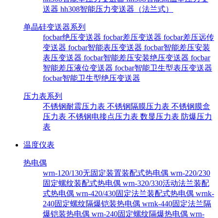
送器
hh308智能压力变送器（法兰式）
单晶硅变送器系列
focbar绝压变送器
focbar差压变送器
focbar差压远传
变送器
focbar智能表压变送器
focbar智能差压安装
表压变送器
focbar智能差压安装绝压变送器
focbar
智能差压液位变送器
focbar智能卫生型表压变送器
focbar智能卫生型绝压变送器
压力表系列
不锈钢耐震压力表
不锈钢隔膜压力表
不锈钢膜盒
压力表
不锈钢电接点压力表
数显压力表
防爆压力
表
温度仪表
热电偶
wrn-120/130无固定装置装配式热电偶
wrn-220/230
固定螺纹装配式热电偶
wrn-320/330活动法兰装配
式热电偶
wrn-420/430固定法兰装配式热电偶
wrnk-
240固定螺纹隔爆铠装热电偶
wrnk-440固定法兰隔
爆铠装热电偶
wrn-240固定螺纹隔爆热电偶
wrn-