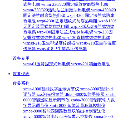
式热电偶
wrnm-230/220固定螺纹耐磨型热电偶
wrnm-330/320活动法兰耐磨型热电偶
wrnm-430/420
固定法兰耐磨型热电偶
wzpf-430f 固定法兰式防腐
热电阻
wzpf-230f 固定螺纹式防腐热电阻
wzpf-130f
无固定装置式防腐热电阻
wrp-330活动法兰式铂铑
热电偶
wrp-430固定法兰式铂铑热电偶
wrp-230固
定螺纹式铂铑热电偶
wrp-130直插式铂铑热电偶
wzpsd-218卫生型温度传感器
wzpsb-218卫生型温度
传感器
wzps-418卫生型温度传感器
设备专用
wrnt-01压簧固定式热电偶
wzcm-201端面热电阻
数显仪表
数显系列
xmta-1000智能数字显示调节仪
xmpa-3000智能pid
调节器
xxs闪光报警器
dfd/q-4000智能手操器
xmda-
6000智能巡回显示调节仪
xmba-7000智能双输入数
字显示调节仪
xmja-8000智能流量积算控制仪
xmba-8000智能四回路数显双输出控制变送仪
xmya-6000智能电接点液位显示控制仪
xmga-2000