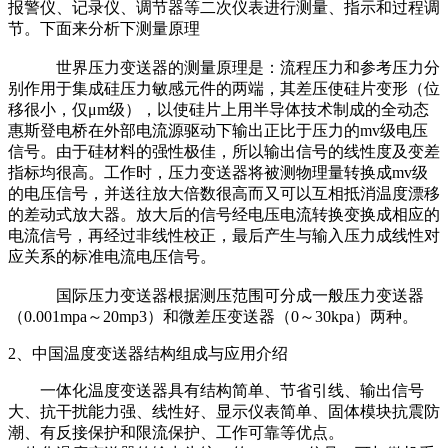
报警仪、记录仪、调节器等二次仪表进行测量、指示和过程调
节。下面来分析下测量原理
世界压力变送器的测量原理是：流程压力和参考压力分
别作用于集成硅压力敏感元件的两端，其差压使硅片变形（位
移很小，仅μm级），以使硅片上用半导体技术制成的全动态
惠斯登电桥在外部电流源驱动下输出正比于压力的mv级电压
信号。由于硅材料的强性极佳，所以输出信号的线性度及变差
指标均很高。工作时，压力变送器将被测物理量转换成mv级
的电压信号，并送往放大倍数很高而又可以互相抵消温度漂移
的差动式放大器。放大后的信号经电压电流转换变换成相应的
电流信号，再经过非线性校正，最后产生与输入压力成线性对
应关系的标准电流电压信号。
国际压力变送器根据测压范围可分成一般压力变送器
（0.001mpa～20mp3）和微差压变送器（0～30kpa）两种。
2、中国温度变送器结构组成与应用介绍
一体化温度变送器具有结构简单、节省引线、输出信号
大、抗干扰能力强、线性好、显示仪表简单、固体模块抗震防
潮、有反接保护和限流保护、工作可靠等优点。