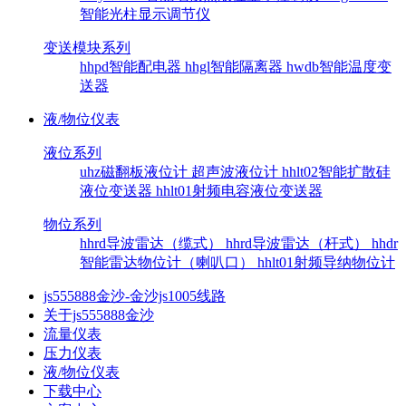
智能光柱显示调节仪
变送模块系列
hhpd智能配电器
hhgl智能隔离器
hwdb智能温度变
送器
液/物位仪表
液位系列
uhz磁翻板液位计
超声波液位计
hhlt02智能扩散硅
液位变送器
hhlt01射频电容液位变送器
物位系列
hhrd导波雷达（缆式）
hhrd导波雷达（杆式）
hhdr
智能雷达物位计（喇叭口）
hhlt01射频导纳物位计
js555888金沙-金沙js1005线路
关于js555888金沙
流量仪表
压力仪表
液/物位仪表
下载中心