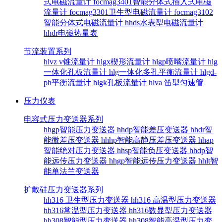
式电磁流量计
focmag3401智能分体式插入式电磁
流量计
focmag3301卫生型电磁流量计
focmag3102
智能分体式电磁流量计
hhds水表型电磁流量计
hhdr电磁热量表
节流装置系列
hlvz v锥流量计
hlgx楔形流量计
hlgp喷嘴流量计
hlg
一体化孔板流量计
hlg一体化多孔平衡流量计
hlgd-
ph平衡流量计
hlgk孔板流量计
hlva 笛型匀速管
压力仪表
电容式压力变送器系列
hhgp智能压力变送器
hhdp智能差压变送器
hhdr智
能微差压变送器
hhhp智能高静压差压变送器
hhap
智能绝对压力变送器
hhsp智能负压变送器
hhdp智
能远传压力变送器
hhgp智能远传压力变送器
hhlt智
能单法兰变送器
扩散硅压力变送器系列
hh316 卫生型压力变送器
hh316 高温型压力变送器
hh316常温型压力变送器
hh316数显型压力变送器
hh308智能型压力变送器
hh308智能高温型压力变