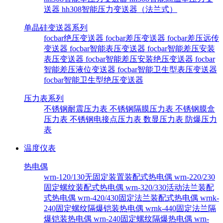
送器
hh308智能压力变送器（法兰式）
单晶硅变送器系列
focbar绝压变送器
focbar差压变送器
focbar差压远传
变送器
focbar智能表压变送器
focbar智能差压安装
表压变送器
focbar智能差压安装绝压变送器
focbar
智能差压液位变送器
focbar智能卫生型表压变送器
focbar智能卫生型绝压变送器
压力表系列
不锈钢耐震压力表
不锈钢隔膜压力表
不锈钢膜盒
压力表
不锈钢电接点压力表
数显压力表
防爆压力
表
温度仪表
热电偶
wrn-120/130无固定装置装配式热电偶
wrn-220/230
固定螺纹装配式热电偶
wrn-320/330活动法兰装配
式热电偶
wrn-420/430固定法兰装配式热电偶
wrnk-
240固定螺纹隔爆铠装热电偶
wrnk-440固定法兰隔
爆铠装热电偶
wrn-240固定螺纹隔爆热电偶
wrn-