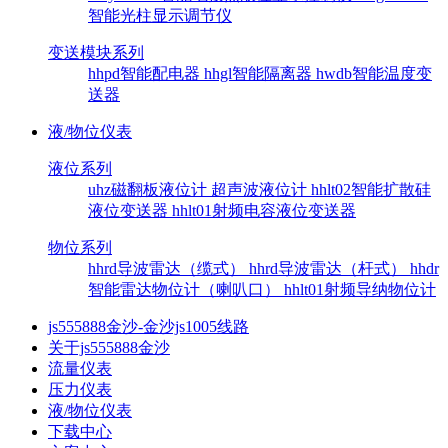
智能光柱显示调节仪
变送模块系列
hhpd智能配电器
hhgl智能隔离器
hwdb智能温度变
送器
液/物位仪表
液位系列
uhz磁翻板液位计
超声波液位计
hhlt02智能扩散硅
液位变送器
hhlt01射频电容液位变送器
物位系列
hhrd导波雷达（缆式）
hhrd导波雷达（杆式）
hhdr
智能雷达物位计（喇叭口）
hhlt01射频导纳物位计
js555888金沙-金沙js1005线路
关于js555888金沙
流量仪表
压力仪表
液/物位仪表
下载中心