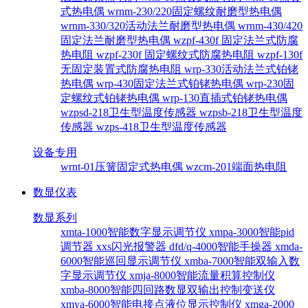
式热电偶
wrnm-230/220固定螺纹耐磨型热电偶
wrnm-330/320活动法兰耐磨型热电偶
wrnm-430/420
固定法兰耐磨型热电偶
wzpf-430f 固定法兰式防腐
热电阻
wzpf-230f 固定螺纹式防腐热电阻
wzpf-130f
无固定装置式防腐热电阻
wrp-330活动法兰式铂铑
热电偶
wrp-430固定法兰式铂铑热电偶
wrp-230固
定螺纹式铂铑热电偶
wrp-130直插式铂铑热电偶
wzpsd-218卫生型温度传感器
wzpsb-218卫生型温度
传感器
wzps-418卫生型温度传感器
设备专用
wrnt-01压簧固定式热电偶
wzcm-201端面热电阻
数显仪表
数显系列
xmta-1000智能数字显示调节仪
xmpa-3000智能pid
调节器
xxs闪光报警器
dfd/q-4000智能手操器
xmda-
6000智能巡回显示调节仪
xmba-7000智能双输入数
字显示调节仪
xmja-8000智能流量积算控制仪
xmba-8000智能四回路数显双输出控制变送仪
xmya-6000智能电接点液位显示控制仪
xmga-2000