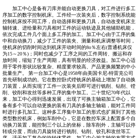
加工中心是备有刀库并能自动更换刀具，对工件进行多工
序加工的数字控制机床。工件经一次装夹后，数字控制系统能
控制机床按不同工序，自动选择和更换刀具，自动改变机床主
轴转速、进给量和刀具相对工件的运动轨迹及其他辅助机能，
依次完成工件几个面上多工序的加工。加工中心由于工序的集
中和自动换刀，减少了工件的装夹、测量和机床调整等时间，
使机床的切削时间达到机床开动时间的8o％左右(普通机床仅
为15～20％)；同时也减少了工序之间的工件周转、搬运和存
放时间，缩短了生产周期，具有明显的经济效益。加工中心适
用于零件形状比较复杂、精度要求较高、产品更换频繁的中小
批量生产。 第一台加工中心是1958年由美国卡尼-特雷克公司
首先研制成功的。它在数控卧式镗铣床的基础上增加了自动换
刀装置，从而实现了工件一次装夹后即可进行铣削、钻削、镗
削、铰削和攻丝等多种工序的集中加工。二十世纪70年代以
来，加工中心得到迅速发展，出现了可换主轴箱加工中心，它
备有多个可以自动更换的装有刀具的多轴主轴箱，能对工件同
时进行多孔加工。这种多工序集中加工的形式也扩展到了其他
类型数控机床，例如车削中心，它是在数控车床上配置多个自
动换刀装置，能控制三个以上的坐标，除车削外，主轴可以停
转或分度，而由刀具旋转进行铣削、钻削、铰孔和攻丝等工
序，适于加工复杂的旋转体零件。加工中心按主轴的布置方式