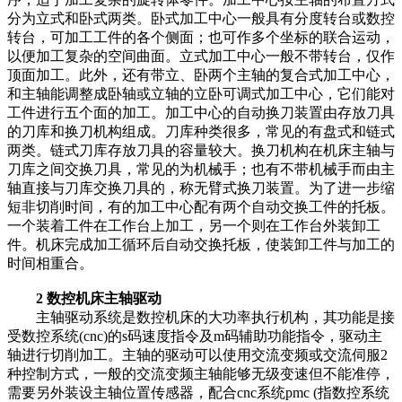
分为立式和卧式两类。卧式加工中心一般具有分度转台或数控
转台，可加工工件的各个侧面；也可作多个坐标的联合运动，
以便加工复杂的空间曲面。立式加工中心一般不带转台，仅作
顶面加工。此外，还有带立、卧两个主轴的复合式加工中心，
和主轴能调整成卧轴或立轴的立卧可调式加工中心，它们能对
工件进行五个面的加工。加工中心的自动换刀装置由存放刀具
的刀库和换刀机构组成。刀库种类很多，常见的有盘式和链式
两类。链式刀库存放刀具的容量较大。换刀机构在机床主轴与
刀库之间交换刀具，常见的为机械手；也有不带机械手而由主
轴直接与刀库交换刀具的，称无臂式换刀装置。为了进一步缩
短非切削时间，有的加工中心配有两个自动交换工件的托板。
一个装着工件在工作台上加工，另一个则在工作台外装卸工
件。机床完成加工循环后自动交换托板，使装卸工件与加工的
时间相重合。
2 数控机床主轴驱动
主轴驱动系统是数控机床的大功率执行机构，其功能是接
受数控系统(cnc)的s码速度指令及m码辅助功能指令，驱动主
轴进行切削加工。主轴的驱动可以使用交流变频或交流伺服2
种控制方式，一般的交流变频主轴能够无级变速但不能准停，
需要另外装设主轴位置传感器，配合cnc系统pmc (指数控系统