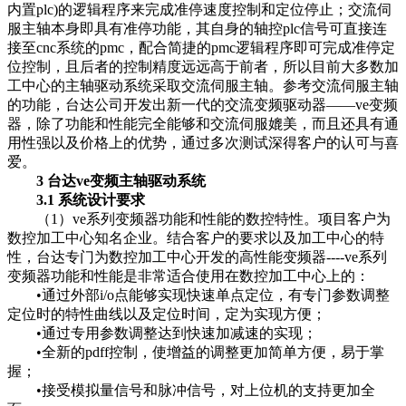
内置plc)的逻辑程序来完成准停速度控制和定位停止；交流伺
服主轴本身即具有准停功能，其自身的轴控plc信号可直接连
接至cnc系统的pmc，配合简捷的pmc逻辑程序即可完成准停定
位控制，且后者的控制精度远远高于前者，所以目前大多数加
工中心的主轴驱动系统采取交流伺服主轴。参考交流伺服主轴
的功能，台达公司开发出新一代的交流变频驱动器——ve变频
器，除了功能和性能完全能够和交流伺服媲美，而且还具有通
用性强以及价格上的优势，通过多次测试深得客户的认可与喜
爱。
3 台达ve变频主轴驱动系统
3.1 系统设计要求
（1）ve系列变频器功能和性能的数控特性。项目客户为
数控加工中心知名企业。结合客户的要求以及加工中心的特
性，台达专门为数控加工中心开发的高性能变频器----ve系列
变频器功能和性能是非常适合使用在数控加工中心上的：
•通过外部i/o点能够实现快速单点定位，有专门参数调整
定位时的特性曲线以及定位时间，定为实现方便；
•通过专用参数调整达到快速加减速的实现；
•全新的pdff控制，使增益的调整更加简单方便，易于掌
握；
•接受模拟量信号和脉冲信号，对上位机的支持更加全