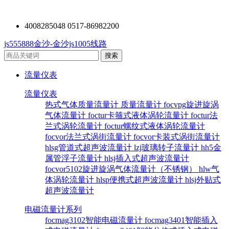
4008285048 0517-86982200
js555888金沙-金沙js1005线路
流量仪表
流量仪表
热式气体质量流量计
质量流量计
focvpg旋进旋涡
气体流量计
foctur卡箍式液体涡轮流量计
foctur法
兰式涡轮流量计
foctur螺纹式液体涡轮流量计
focvor法兰式涡街流量计
focvor卡装式涡街流量计
hlsg管道式超声波流量计
lzj玻璃转子流量计
hh5金
属管浮子流量计
hlsj插入式超声波流量计
focvor5102旋进旋涡气体流量计（不锈钢）
hlw气
体涡轮流量计
hlsp便携式超声波流量计
hlsj外贴式
超声波流量计
电磁流量计系列
focmag3102智能电磁流量计
focmag3401智能插入