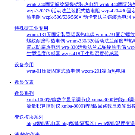
wrnk-240固定螺纹隔爆铠装热电阻
wrnk-440固
wzp-320/330活动法兰装配式热电阻
wzp-420/4
热电阻
wzpk-506/536/566可动卡套法兰铠装热电阻
特殊型工业专用
wrnm-131无固定装置碳素热电偶
wrnm-231固定
螺纹耐磨型热电偶
wrnm-330/320活动法兰耐磨型
置式防腐热电阻
wrp-330活动法兰式铂铑热电偶
wr
生型温度传感器
wzps-418卫生型温度传感器
设备专用
wrnt-01压簧固定式热电偶
wzcm-201端面热电阻
数显仪表
数显系列
xmta-1000智能数字显示调节仪
xmpa-3000智能pi
流量积算控制仪
xmba-8000智能四回路数显双输
变送模块系列
hhpd智能配电器
hhgl智能隔离器
hwdb智能温度变
液/物位仪表