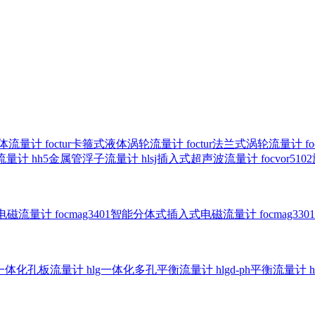
气体流量计
foctur卡箍式液体涡轮流量计
foctur法兰式涡轮流量计
f
子流量计
hh5金属管浮子流量计
hlsj插入式超声波流量计
focvor
入式电磁流量计
focmag3401智能分体式插入式电磁流量计
focmag
g一体化孔板流量计
hlg一体化多孔平衡流量计
hlgd-ph平衡流量计