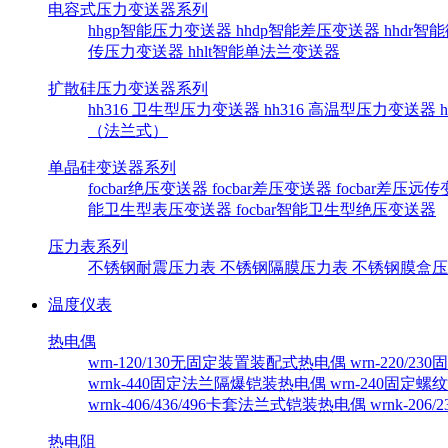
电容式压力变送器系列
hhgp智能压力变送器
hhdp智能差压变送器
hhdr
传压力变送器
hhlt智能单法兰变送器
扩散硅压力变送器系列
hh316 卫生型压力变送器
hh316 高温型压力变送器
（法兰式）
单晶硅变送器系列
focbar绝压变送器
focbar差压变送器
focbar差压远
能卫生型表压变送器
focbar智能卫生型绝压变送器
压力表系列
不锈钢耐震压力表
不锈钢隔膜压力表
不锈钢膜盒
温度仪表
热电偶
wrn-120/130无固定装置装配式热电偶
wrn-220/
wrnk-440固定法兰隔爆铠装热电偶
wrn-240固定
wrnk-406/436/496卡套法兰式铠装热电偶
wrnk-20
热电阻