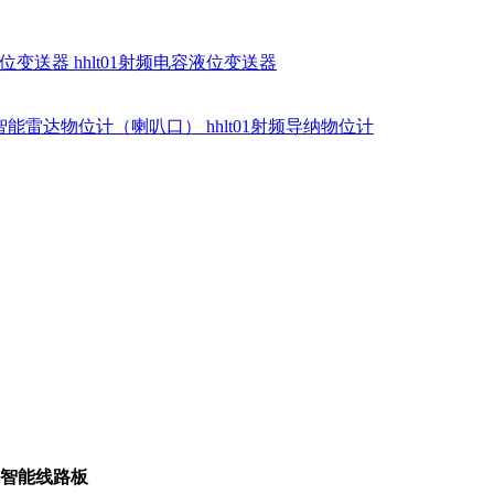
硅液位变送器
hhlt01射频电容液位变送器
dr智能雷达物位计（喇叭口）
hhlt01射频导纳物位计
智能线路板