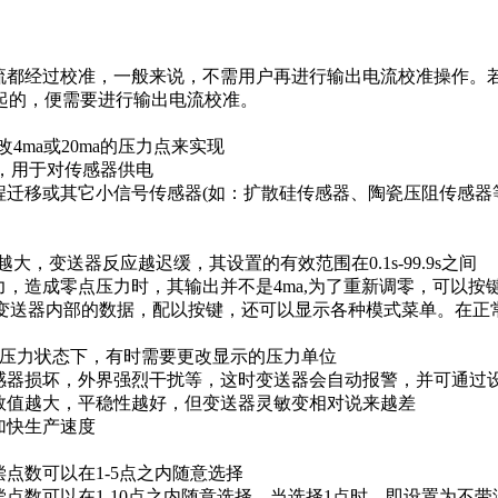
电流都经过校准，一般来说，不需用户再进行输出电流校准操作。
起的，便需要进行输出电流校准。
ma或20ma的压力点来实现
源，用于对传感器供电
程迁移或其它小信号传感器(如：扩散硅传感器、陶瓷压阻传感器等
，变送器反应越迟缓，其设置的有效范围在0.1s-99.9s之间
力，造成零点压力时，其输出并不是4ma,为了重新调零，可以
示变送器内部的数据，配以按键，还可以显示各种模式菜单。在正
示压力状态下，有时需要更改显示的压力单位
器损坏，外界强烈干扰等，这时变送器会自动报警，并可通过设置报警
数值越大，平稳性越好，但变送器灵敏变相对说来越差
加快生产速度
点数可以在1-5点之内随意选择
点数可以在1-10点之内随意选择，当选择1点时，即设置为不