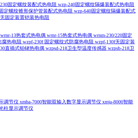
20/230固定螺纹装配式热电阻
wzp-240固定螺纹隔爆装配式热电阻
620固定螺纹锥形保护管装配式热电阻
wzp-640固定螺纹隔爆装配式
6/196 无固定装置铠装热电阻
偶
wrnr-13热套式热电偶
wrnr-15热套式热电偶
wrnm-230/220固定
兰式防腐热电阻
wzpf-230f 固定螺纹式防腐热电阻
wzpf-130f无固定装
-130直插式铂铑热电偶
wzpsd-218卫生型温度传感器
wzpsb-218卫
回显示调节仪
xmba-7000智能双输入数字显示调节仪
xmja-8000智能
智能光柱显示调节仪