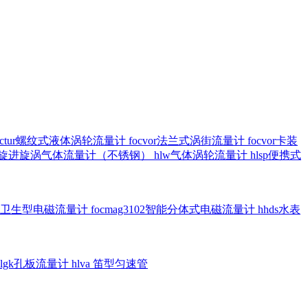
octur螺纹式液体涡轮流量计
focvor法兰式涡街流量计
focvor卡装
5102旋进旋涡气体流量计（不锈钢）
hlw气体涡轮流量计
hlsp便携式
3301卫生型电磁流量计
focmag3102智能分体式电磁流量计
hhds水表
hlgk孔板流量计
hlva 笛型匀速管