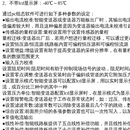
2、不带lcd显示屏：-40℃～85℃
通过pc组态软件可进行如下多种参数的设定：
●输出电流校准:智能变送器或变送器万能板出厂时，其输出
值偏差较大时，而且这种偏差是因为变送器输出电流未校准引
●传感器的量程设置:量程设置用于设置传感器的量程
量程迁移:变送器出厂后，若用户想进行量程迁移，可以通过更改4
●设置恒压源/恒流源:线路板内置可编程恒压源和可编程恒流
●设置增益:增益设置有助于提高变送器的采样分辨率，在有量
集的数据范围更大
●输入压力校准
设置阻尼时间:阻尼时间有助于抑制现场信号的波动，阻尼时间越大
●设置零点调整:变送器在安装时由于偏斜或管道的其它附加压
●设置显示模式:智能变送器可以配置lcd显示屏，用以实时显
流，或百分比三种中的其中一种
设置压力单位:智能变送器配置lcd显示屏时，在显示模式为显
●设置报警电流:变送器处于工作在异常状态时，如：过压、传感
●设置滤波常数:滤波常数可以消除变送器最后几个字的跳动，
●综合设置:前面所介绍的各项参数设置也可以一次性写入，以
●常值电流输出
●线性补偿:智能线路板提供了五点线性补偿功能，并且线性补偿
●温度补偿:智能线路板提供了十点温度补偿功能，并且温度补偿