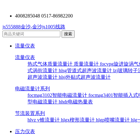
4008285048 0517-86982200
js555888金沙-金沙js1005线路
流量仪表
流量仪表
热式气体质量流量计
质量流量计
focvpg旋进旋涡
式涡街流量计
hlsg管道式超声波流量计
lzj玻璃转
超声波流量计
hlsj外贴式超声波流量计
电磁流量计系列
focmag3102智能电磁流量计
focmag3401智能插
型电磁流量计
hhdr电磁热量表
节流装置系列
hlvz v锥流量计
hlgx楔形流量计
hlgp喷嘴流量计
hl
压力仪表