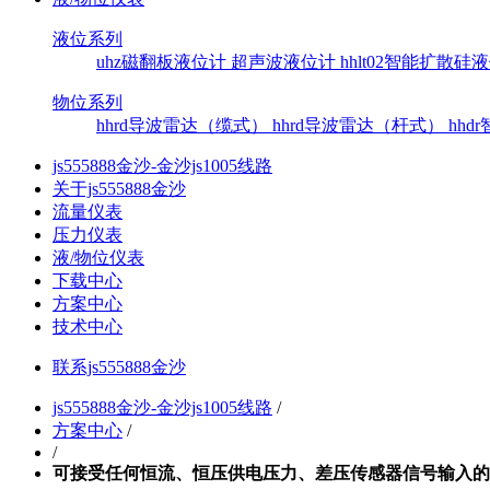
液位系列
uhz磁翻板液位计
超声波液位计
hhlt02智能扩散
物位系列
hhrd导波雷达（缆式）
hhrd导波雷达（杆式）
hh
js555888金沙-金沙js1005线路
关于js555888金沙
流量仪表
压力仪表
液/物位仪表
下载中心
方案中心
技术中心
联系js555888金沙
js555888金沙-金沙js1005线路
/
方案中心
/
/
可接受任何恒流、恒压供电压力、差压传感器信号输入的