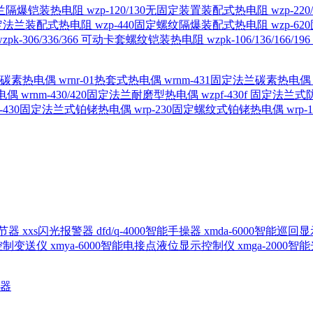
定法兰隔爆铠装热电阻
wzp-120/130无固定装置装配式热电阻
wzp-2
30固定法兰装配式热电阻
wzp-440固定螺纹隔爆装配式热电阻
wzp-
wzpk-306/336/366 可动卡套螺纹铠装热电阻
wzpk-106/136/16
螺纹碳素热电偶
wrnr-01热套式热电偶
wrnm-431固定法兰碳素热电
热电偶
wrnm-430/420固定法兰耐磨型热电偶
wzpf-430f 固定法
p-430固定法兰式铂铑热电偶
wrp-230固定螺纹式铂铑热电偶
wrp
d调节器
xxs闪光报警器
dfd/q-4000智能手操器
xmda-6000智能巡
出控制变送仪
xmya-6000智能电接点液位显示控制仪
xmga-2000
送器