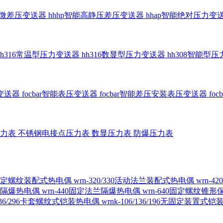
智能微差压变送器
hhhp智能高静压差压变送器
hhap智能绝对压力变
hh316常温型压力变送器
hh316数显型压力变送器
hh308智能型
传变送器
focbar智能表压变送器
focbar智能差压安装表压变送器
fo
压力表
不锈钢电接点压力表
数显压力表
防爆压力表
230固定螺纹装配式热电偶
wrn-320/330活动法兰装配式热电偶
wrn-
螺纹隔爆热电偶
wrn-440固定法兰隔爆热电偶
wrn-640固定螺纹锥
6/236/296卡套螺纹式铠装热电偶
wrnk-106/136/196无固定装置式