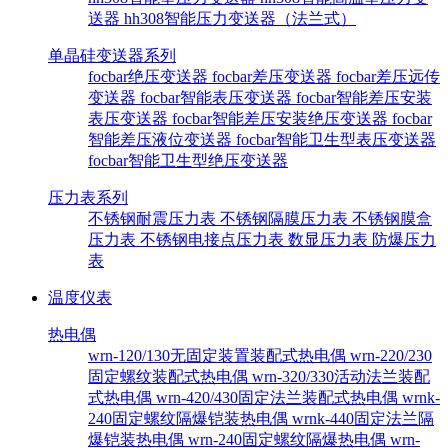
送器
hh308智能压力变送器（法兰式）
单晶硅变送器系列
focbar绝压变送器
focbar差压变送器
focbar差压远传
变送器
focbar智能表压变送器
focbar智能差压安装
表压变送器
focbar智能差压安装绝压变送器
focbar
智能差压液位变送器
focbar智能卫生型表压变送器
focbar智能卫生型绝压变送器
压力表系列
不锈钢耐震压力表
不锈钢隔膜压力表
不锈钢膜盒
压力表
不锈钢电接点压力表
数显压力表
防爆压力
表
温度仪表
热电偶
wrn-120/130无固定装置装配式热电偶
wrn-220/230
固定螺纹装配式热电偶
wrn-320/330活动法兰装配
式热电偶
wrn-420/430固定法兰装配式热电偶
wrnk-
240固定螺纹隔爆铠装热电偶
wrnk-440固定法兰隔
爆铠装热电偶
wrn-240固定螺纹隔爆热电偶
wrn-