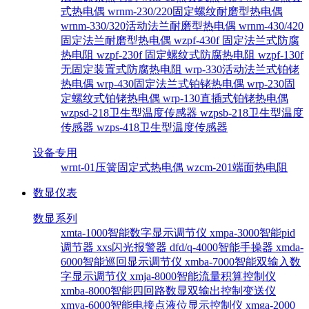
式热电偶
wrnm-230/220固定螺纹耐磨型热电偶
wrnm-330/320活动法兰耐磨型热电偶
wrnm-430/420
固定法兰耐磨型热电偶
wzpf-430f 固定法兰式防腐
热电阻
wzpf-230f 固定螺纹式防腐热电阻
wzpf-130f
无固定装置式防腐热电阻
wrp-330活动法兰式铂铑
热电偶
wrp-430固定法兰式铂铑热电偶
wrp-230固
定螺纹式铂铑热电偶
wrp-130直插式铂铑热电偶
wzpsd-218卫生型温度传感器
wzpsb-218卫生型温度
传感器
wzps-418卫生型温度传感器
设备专用
wrnt-01压簧固定式热电偶
wzcm-201端面热电阻
数显仪表
数显系列
xmta-1000智能数字显示调节仪
xmpa-3000智能pid
调节器
xxs闪光报警器
dfd/q-4000智能手操器
xmda-
6000智能巡回显示调节仪
xmba-7000智能双输入数
字显示调节仪
xmja-8000智能流量积算控制仪
xmba-8000智能四回路数显双输出控制变送仪
xmya-6000智能电接点液位显示控制仪
xmga-2000