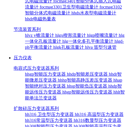
式电磁流量计
focmag3401智能分体式插入式电磁
流量计
focmag3301卫生型电磁流量计
focmag3102
智能分体式电磁流量计
hhds水表型电磁流量计
hhdr电磁热量表
节流装置系列
hlvz v锥流量计
hlgx楔形流量计
hlgp喷嘴流量计
hlg
一体化孔板流量计
hlg一体化多孔平衡流量计
hlgd-
ph平衡流量计
hlgk孔板流量计
hlva 笛型匀速管
压力仪表
电容式压力变送器系列
hhgp智能压力变送器
hhdp智能差压变送器
hhdr智
能微差压变送器
hhhp智能高静压差压变送器
hhap
智能绝对压力变送器
hhsp智能负压变送器
hhdp智
能远传压力变送器
hhgp智能远传压力变送器
hhlt智
能单法兰变送器
扩散硅压力变送器系列
hh316 卫生型压力变送器
hh316 高温型压力变送器
hh316常温型压力变送器
hh316数显型压力变送器
hh308智能型压力变送器
hh308智能高温型压力变