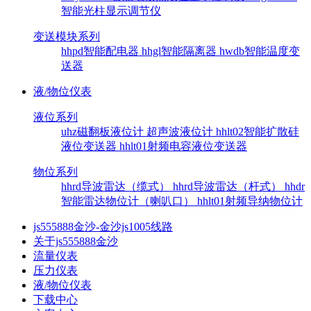
智能光柱显示调节仪
变送模块系列
hhpd智能配电器
hhgl智能隔离器
hwdb智能温度变
送器
液/物位仪表
液位系列
uhz磁翻板液位计
超声波液位计
hhlt02智能扩散硅
液位变送器
hhlt01射频电容液位变送器
物位系列
hhrd导波雷达（缆式）
hhrd导波雷达（杆式）
hhdr
智能雷达物位计（喇叭口）
hhlt01射频导纳物位计
js555888金沙-金沙js1005线路
关于js555888金沙
流量仪表
压力仪表
液/物位仪表
下载中心