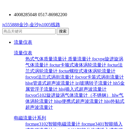
4008285048 0517-86982200
js555888金沙-金沙js1005线路
流量仪表
流量仪表
热式气体质量流量计
质量流量计
focvpg旋进旋涡
气体流量计
foctur卡箍式液体涡轮流量计
foctur法
兰式涡轮流量计
foctur螺纹式液体涡轮流量计
focvor法兰式涡街流量计
focvor卡装式涡街流量计
hlsg管道式超声波流量计
lzj玻璃转子流量计
hh5金
属管浮子流量计
hlsj插入式超声波流量计
focvor5102旋进旋涡气体流量计（不锈钢）
hlw气
体涡轮流量计
hlsp便携式超声波流量计
hlsj外贴式
超声波流量计
电磁流量计系列
focmag3102智能电磁流量计
focmag3401智能插入