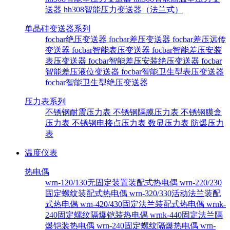
送器
hh308智能压力变送器（法兰式）
单晶硅变送器系列
focbar绝压变送器
focbar差压变送器
focbar差压远传
变送器
focbar智能表压变送器
focbar智能差压安装
表压变送器
focbar智能差压安装绝压变送器
focbar
智能差压液位变送器
focbar智能卫生型表压变送器
focbar智能卫生型绝压变送器
压力表系列
不锈钢耐震压力表
不锈钢隔膜压力表
不锈钢膜盒
压力表
不锈钢电接点压力表
数显压力表
防爆压力
表
温度仪表
热电偶
wrn-120/130无固定装置装配式热电偶
wrn-220/230
固定螺纹装配式热电偶
wrn-320/330活动法兰装配
式热电偶
wrn-420/430固定法兰装配式热电偶
wrnk-
240固定螺纹隔爆铠装热电偶
wrnk-440固定法兰隔
爆铠装热电偶
wrn-240固定螺纹隔爆热电偶
wrn-