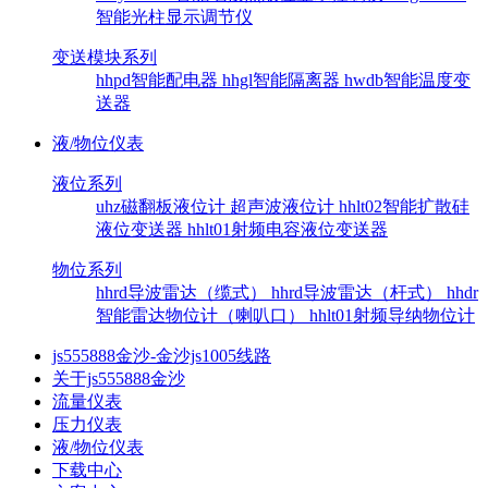
智能光柱显示调节仪
变送模块系列
hhpd智能配电器
hhgl智能隔离器
hwdb智能温度变
送器
液/物位仪表
液位系列
uhz磁翻板液位计
超声波液位计
hhlt02智能扩散硅
液位变送器
hhlt01射频电容液位变送器
物位系列
hhrd导波雷达（缆式）
hhrd导波雷达（杆式）
hhdr
智能雷达物位计（喇叭口）
hhlt01射频导纳物位计
js555888金沙-金沙js1005线路
关于js555888金沙
流量仪表
压力仪表
液/物位仪表
下载中心