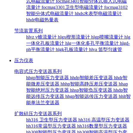
式电磁流量计
focmag3401智能分体式插入式电磁
流量计
focmag3301卫生型电磁流量计
focmag3102
智能分体式电磁流量计
hhds水表型电磁流量计
hhdr电磁热量表
节流装置系列
hlvz v锥流量计
hlgx楔形流量计
hlgp喷嘴流量计
hlg
一体化孔板流量计
hlg一体化多孔平衡流量计
hlgd-
ph平衡流量计
hlgk孔板流量计
hlva 笛型匀速管
压力仪表
电容式压力变送器系列
hhgp智能压力变送器
hhdp智能差压变送器
hhdr智
能微差压变送器
hhhp智能高静压差压变送器
hhap
智能绝对压力变送器
hhsp智能负压变送器
hhdp智
能远传压力变送器
hhgp智能远传压力变送器
hhlt智
能单法兰变送器
扩散硅压力变送器系列
hh316 卫生型压力变送器
hh316 高温型压力变送器
hh316常温型压力变送器
hh316数显型压力变送器
hh308智能型压力变送器
hh308智能高温型压力变