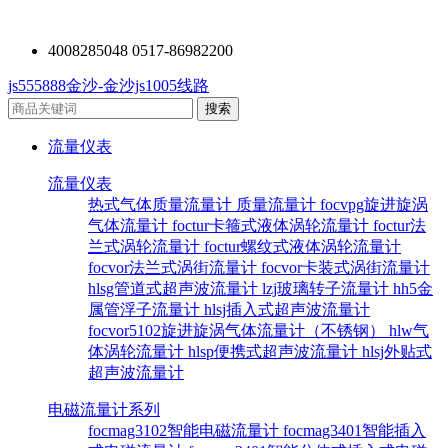
4008285048 0517-86982200
js555888金沙-金沙js1005线路
流量仪表
流量仪表
热式气体质量流量计
质量流量计
focvpg旋进旋涡
气体流量计
foctur卡箍式液体涡轮流量计
foctur法
兰式涡轮流量计
foctur螺纹式液体涡轮流量计
focvor法兰式涡街流量计
focvor卡装式涡街流量计
hlsg管道式超声波流量计
lzj玻璃转子流量计
hh5金
属管浮子流量计
hlsj插入式超声波流量计
focvor5102旋进旋涡气体流量计（不锈钢）
hlw气
体涡轮流量计
hlsp便携式超声波流量计
hlsj外贴式
超声波流量计
电磁流量计系列
focmag3102智能电磁流量计
focmag3401智能插入