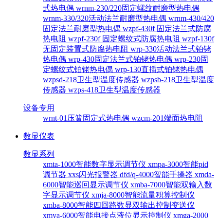
式热电偶
wrnm-230/220固定螺纹耐磨型热电偶
wrnm-330/320活动法兰耐磨型热电偶
wrnm-430/420
固定法兰耐磨型热电偶
wzpf-430f 固定法兰式防腐
热电阻
wzpf-230f 固定螺纹式防腐热电阻
wzpf-130f
无固定装置式防腐热电阻
wrp-330活动法兰式铂铑
热电偶
wrp-430固定法兰式铂铑热电偶
wrp-230固
定螺纹式铂铑热电偶
wrp-130直插式铂铑热电偶
wzpsd-218卫生型温度传感器
wzpsb-218卫生型温度
传感器
wzps-418卫生型温度传感器
设备专用
wrnt-01压簧固定式热电偶
wzcm-201端面热电阻
数显仪表
数显系列
xmta-1000智能数字显示调节仪
xmpa-3000智能pid
调节器
xxs闪光报警器
dfd/q-4000智能手操器
xmda-
6000智能巡回显示调节仪
xmba-7000智能双输入数
字显示调节仪
xmja-8000智能流量积算控制仪
xmba-8000智能四回路数显双输出控制变送仪
xmya-6000智能电接点液位显示控制仪
xmga-2000