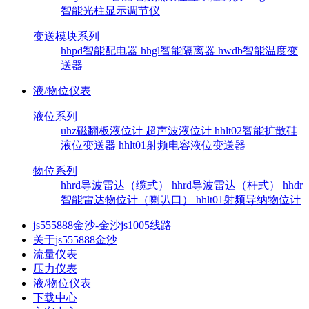
智能光柱显示调节仪
变送模块系列
hhpd智能配电器
hhgl智能隔离器
hwdb智能温度变
送器
液/物位仪表
液位系列
uhz磁翻板液位计
超声波液位计
hhlt02智能扩散硅
液位变送器
hhlt01射频电容液位变送器
物位系列
hhrd导波雷达（缆式）
hhrd导波雷达（杆式）
hhdr
智能雷达物位计（喇叭口）
hhlt01射频导纳物位计
js555888金沙-金沙js1005线路
关于js555888金沙
流量仪表
压力仪表
液/物位仪表
下载中心