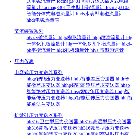
式电磁流量计
focmag3401智能分体式插入式电磁
流量计
focmag3301卫生型电磁流量计
focmag3102
智能分体式电磁流量计
hhds水表型电磁流量计
hhdr电磁热量表
节流装置系列
hlvz v锥流量计
hlgx楔形流量计
hlgp喷嘴流量计
hlg
一体化孔板流量计
hlg一体化多孔平衡流量计
hlgd-
ph平衡流量计
hlgk孔板流量计
hlva 笛型匀速管
压力仪表
电容式压力变送器系列
hhgp智能压力变送器
hhdp智能差压变送器
hhdr智
能微差压变送器
hhhp智能高静压差压变送器
hhap
智能绝对压力变送器
hhsp智能负压变送器
hhdp智
能远传压力变送器
hhgp智能远传压力变送器
hhlt智
能单法兰变送器
扩散硅压力变送器系列
hh316 卫生型压力变送器
hh316 高温型压力变送器
hh316常温型压力变送器
hh316数显型压力变送器
hh308智能型压力变送器
hh308智能高温型压力变