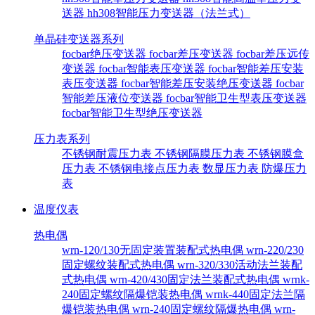
送器
hh308智能压力变送器（法兰式）
单晶硅变送器系列
focbar绝压变送器
focbar差压变送器
focbar差压远传
变送器
focbar智能表压变送器
focbar智能差压安装
表压变送器
focbar智能差压安装绝压变送器
focbar
智能差压液位变送器
focbar智能卫生型表压变送器
focbar智能卫生型绝压变送器
压力表系列
不锈钢耐震压力表
不锈钢隔膜压力表
不锈钢膜盒
压力表
不锈钢电接点压力表
数显压力表
防爆压力
表
温度仪表
热电偶
wrn-120/130无固定装置装配式热电偶
wrn-220/230
固定螺纹装配式热电偶
wrn-320/330活动法兰装配
式热电偶
wrn-420/430固定法兰装配式热电偶
wrnk-
240固定螺纹隔爆铠装热电偶
wrnk-440固定法兰隔
爆铠装热电偶
wrn-240固定螺纹隔爆热电偶
wrn-