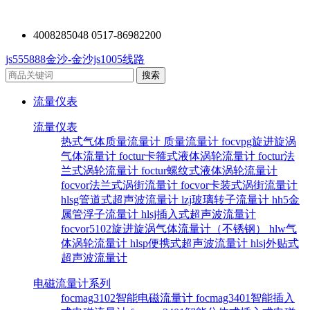
4008285048 0517-86982200
js555888金沙-金沙js1005线路
流量仪表
流量仪表
热式气体质量流量计
质量流量计
focvpg旋进旋涡
气体流量计
foctur卡箍式液体涡轮流量计
foctur法
兰式涡轮流量计
foctur螺纹式液体涡轮流量计
focvor法兰式涡街流量计
focvor卡装式涡街流量计
hlsg管道式超声波流量计
lzj玻璃转子流量计
hh5金
属管浮子流量计
hlsj插入式超声波流量计
focvor5102旋进旋涡气体流量计（不锈钢）
hlw气
体涡轮流量计
hlsp便携式超声波流量计
hlsj外贴式
超声波流量计
电磁流量计系列
focmag3102智能电磁流量计
focmag3401智能插入