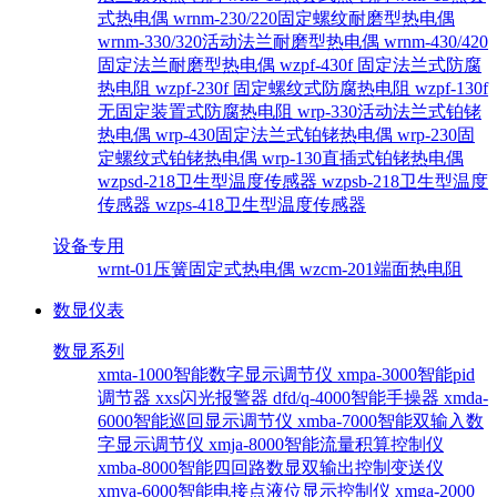
式热电偶
wrnm-230/220固定螺纹耐磨型热电偶
wrnm-330/320活动法兰耐磨型热电偶
wrnm-430/420
固定法兰耐磨型热电偶
wzpf-430f 固定法兰式防腐
热电阻
wzpf-230f 固定螺纹式防腐热电阻
wzpf-130f
无固定装置式防腐热电阻
wrp-330活动法兰式铂铑
热电偶
wrp-430固定法兰式铂铑热电偶
wrp-230固
定螺纹式铂铑热电偶
wrp-130直插式铂铑热电偶
wzpsd-218卫生型温度传感器
wzpsb-218卫生型温度
传感器
wzps-418卫生型温度传感器
设备专用
wrnt-01压簧固定式热电偶
wzcm-201端面热电阻
数显仪表
数显系列
xmta-1000智能数字显示调节仪
xmpa-3000智能pid
调节器
xxs闪光报警器
dfd/q-4000智能手操器
xmda-
6000智能巡回显示调节仪
xmba-7000智能双输入数
字显示调节仪
xmja-8000智能流量积算控制仪
xmba-8000智能四回路数显双输出控制变送仪
xmya-6000智能电接点液位显示控制仪
xmga-2000