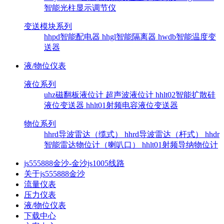
智能光柱显示调节仪
变送模块系列
hhpd智能配电器
hhgl智能隔离器
hwdb智能温度变
送器
液/物位仪表
液位系列
uhz磁翻板液位计
超声波液位计
hhlt02智能扩散硅
液位变送器
hhlt01射频电容液位变送器
物位系列
hhrd导波雷达（缆式）
hhrd导波雷达（杆式）
hhdr
智能雷达物位计（喇叭口）
hhlt01射频导纳物位计
js555888金沙-金沙js1005线路
关于js555888金沙
流量仪表
压力仪表
液/物位仪表
下载中心