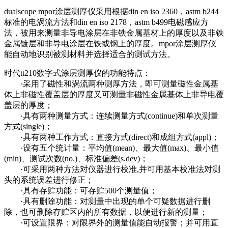
dualscope mpor涂层测厚仪采用根据din en iso 2360，astm b244
标准的电涡流方法和din en iso 2178，astm b499电磁感应方
法，被用来测量非导电涂层在非铁金属基材上的厚度以及非铁
金属镀层和非导电涂层在铁或钢上的厚度。mpor涂层测厚仪
能自动地识别被测材料并选择适合的测试方法。
时代tt210数字式涂层测厚仪的功能特点：
·采用了磁性和涡流两种测厚方法，即可测量磁性金属基
体上非磁性覆盖层的厚度又可测量非磁性金属基体上非导电覆
盖层的厚度；
·具有两种测量方式：连续测量方式(continue)和单次测量
方式(single)；
·具有两种工作方式：直接方式(direct)和成组方式(appl)；
·设有五个统计量：平均值(mean)、最大值(max)、最小值
(min)、测试次数(no.)、标准偏差(s.dev)；
·可采用两种方法对仪器进行校准,并可用基本校准法对测
头的系统误差进行修正；
·具有存贮功能：可存贮500个测量值；
·具有删除功能：对测量中出现的单个可疑数据进行删
除，也可删除存贮区内的所有数据，以便进行新的测量；
·可设置限界：对限界外的测量值能自动报警；并可用直