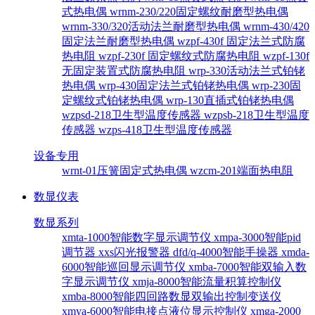
式热电偶
wrnm-230/220固定螺纹耐磨型热电偶
wrnm-330/320活动法兰耐磨型热电偶
wrnm-430/420
固定法兰耐磨型热电偶
wzpf-430f 固定法兰式防腐
热电阻
wzpf-230f 固定螺纹式防腐热电阻
wzpf-130f
无固定装置式防腐热电阻
wrp-330活动法兰式铂铑
热电偶
wrp-430固定法兰式铂铑热电偶
wrp-230固
定螺纹式铂铑热电偶
wrp-130直插式铂铑热电偶
wzpsd-218卫生型温度传感器
wzpsb-218卫生型温度
传感器
wzps-418卫生型温度传感器
设备专用
wrnt-01压簧固定式热电偶
wzcm-201端面热电阻
数显仪表
数显系列
xmta-1000智能数字显示调节仪
xmpa-3000智能pid
调节器
xxs闪光报警器
dfd/q-4000智能手操器
xmda-
6000智能巡回显示调节仪
xmba-7000智能双输入数
字显示调节仪
xmja-8000智能流量积算控制仪
xmba-8000智能四回路数显双输出控制变送仪
xmya-6000智能电接点液位显示控制仪
xmga-2000