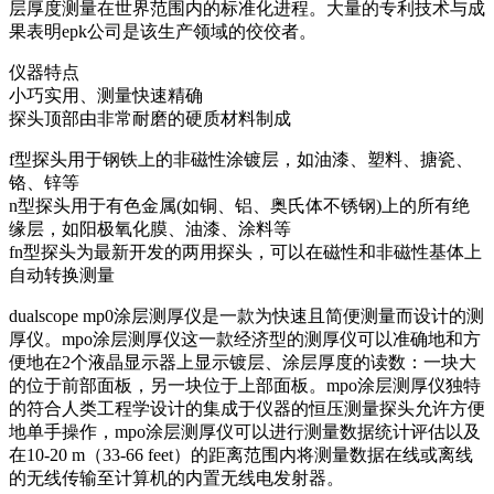
层厚度测量在世界范围内的标准化进程。大量的专利技术与成
果表明epk公司是该生产领域的佼佼者。
仪器特点
小巧实用、测量快速精确
探头顶部由非常耐磨的硬质材料制成
f型探头用于钢铁上的非磁性涂镀层，如油漆、塑料、搪瓷、
铬、锌等
n型探头用于有色金属(如铜、铝、奥氏体不锈钢)上的所有绝
缘层，如阳极氧化膜、油漆、涂料等
fn型探头为最新开发的两用探头，可以在磁性和非磁性基体上
自动转换测量
dualscope mp0涂层测厚仪是一款为快速且简便测量而设计的测
厚仪。mpo涂层测厚仪这一款经济型的测厚仪可以准确地和方
便地在2个液晶显示器上显示镀层、涂层厚度的读数：一块大
的位于前部面板，另一块位于上部面板。mpo涂层测厚仪独特
的符合人类工程学设计的集成于仪器的恒压测量探头允许方便
地单手操作，mpo涂层测厚仪可以进行测量数据统计评估以及
在10-20 m（33-66 feet）的距离范围内将测量数据在线或离线
的无线传输至计算机的内置无线电发射器。