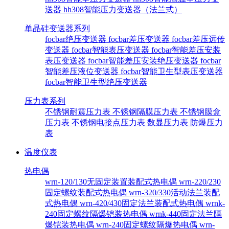
送器
hh308智能压力变送器（法兰式）
单晶硅变送器系列
focbar绝压变送器
focbar差压变送器
focbar差压远传
变送器
focbar智能表压变送器
focbar智能差压安装
表压变送器
focbar智能差压安装绝压变送器
focbar
智能差压液位变送器
focbar智能卫生型表压变送器
focbar智能卫生型绝压变送器
压力表系列
不锈钢耐震压力表
不锈钢隔膜压力表
不锈钢膜盒
压力表
不锈钢电接点压力表
数显压力表
防爆压力
表
温度仪表
热电偶
wrn-120/130无固定装置装配式热电偶
wrn-220/230
固定螺纹装配式热电偶
wrn-320/330活动法兰装配
式热电偶
wrn-420/430固定法兰装配式热电偶
wrnk-
240固定螺纹隔爆铠装热电偶
wrnk-440固定法兰隔
爆铠装热电偶
wrn-240固定螺纹隔爆热电偶
wrn-