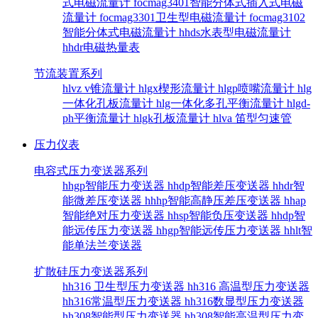
式电磁流量计
focmag3401智能分体式插入式电磁
流量计
focmag3301卫生型电磁流量计
focmag3102
智能分体式电磁流量计
hhds水表型电磁流量计
hhdr电磁热量表
节流装置系列
hlvz v锥流量计
hlgx楔形流量计
hlgp喷嘴流量计
hlg
一体化孔板流量计
hlg一体化多孔平衡流量计
hlgd-
ph平衡流量计
hlgk孔板流量计
hlva 笛型匀速管
压力仪表
电容式压力变送器系列
hhgp智能压力变送器
hhdp智能差压变送器
hhdr智
能微差压变送器
hhhp智能高静压差压变送器
hhap
智能绝对压力变送器
hhsp智能负压变送器
hhdp智
能远传压力变送器
hhgp智能远传压力变送器
hhlt智
能单法兰变送器
扩散硅压力变送器系列
hh316 卫生型压力变送器
hh316 高温型压力变送器
hh316常温型压力变送器
hh316数显型压力变送器
hh308智能型压力变送器
hh308智能高温型压力变