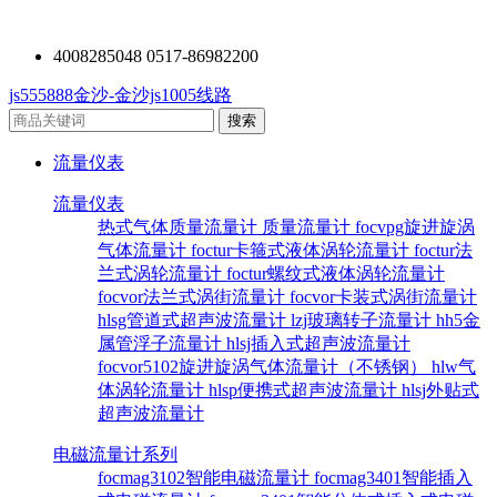
4008285048 0517-86982200
js555888金沙-金沙js1005线路
流量仪表
流量仪表
热式气体质量流量计
质量流量计
focvpg旋进旋涡
气体流量计
foctur卡箍式液体涡轮流量计
foctur法
兰式涡轮流量计
foctur螺纹式液体涡轮流量计
focvor法兰式涡街流量计
focvor卡装式涡街流量计
hlsg管道式超声波流量计
lzj玻璃转子流量计
hh5金
属管浮子流量计
hlsj插入式超声波流量计
focvor5102旋进旋涡气体流量计（不锈钢）
hlw气
体涡轮流量计
hlsp便携式超声波流量计
hlsj外贴式
超声波流量计
电磁流量计系列
focmag3102智能电磁流量计
focmag3401智能插入