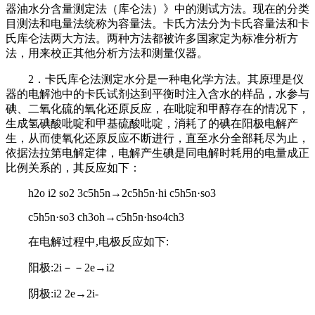
器油水分含量测定法（库仑法）》中的测试方法。现在的分类
目测法和电量法统称为容量法。卡氏方法分为卡氏容量法和卡
氏库仑法两大方法。两种方法都被许多国家定为标准分析方
法，用来校正其他分析方法和测量仪器。
2．卡氏库仑法测定水分是一种电化学方法。其原理是仪
器的电解池中的卡氏试剂达到平衡时注入含水的样品，水参与
碘、二氧化硫的氧化还原反应，在吡啶和甲醇存在的情况下，
生成氢碘酸吡啶和甲基硫酸吡啶，消耗了的碘在阳极电解产
生，从而使氧化还原反应不断进行，直至水分全部耗尽为止，
依据法拉第电解定律，电解产生碘是同电解时耗用的电量成正
比例关系的，其反应如下：
h2o i2 so2 3c5h5n→2c5h5n·hi c5h5n·so3
c5h5n·so3 ch3oh→c5h5n·hso4ch3
在电解过程中,电极反应如下:
阳极:2i－－2e→i2
阴极:i2 2e→2i-