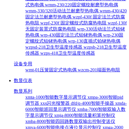
式热电偶
wrnm-230/220固定螺纹耐磨型热电偶
wrnm-330/320活动法兰耐磨型热电偶
wrnm-430/420
固定法兰耐磨型热电偶
wzpf-430f 固定法兰式防腐
热电阻
wzpf-230f 固定螺纹式防腐热电阻
wzpf-130f
无固定装置式防腐热电阻
wrp-330活动法兰式铂铑
热电偶
wrp-430固定法兰式铂铑热电偶
wrp-230固
定螺纹式铂铑热电偶
wrp-130直插式铂铑热电偶
wzpsd-218卫生型温度传感器
wzpsb-218卫生型温度
传感器
wzps-418卫生型温度传感器
设备专用
wrnt-01压簧固定式热电偶
wzcm-201端面热电阻
数显仪表
数显系列
xmta-1000智能数字显示调节仪
xmpa-3000智能pid
调节器
xxs闪光报警器
dfd/q-4000智能手操器
xmda-
6000智能巡回显示调节仪
xmba-7000智能双输入数
字显示调节仪
xmja-8000智能流量积算控制仪
xmba-8000智能四回路数显双输出控制变送仪
xmya-6000智能电接点液位显示控制仪
xmga-2000