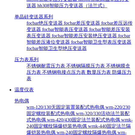
送器
hh308智能压力变送器（法兰式）
单晶硅变送器系列
focbar绝压变送器
focbar差压变送器
focbar差压远传
变送器
focbar智能表压变送器
focbar智能差压安装
表压变送器
focbar智能差压安装绝压变送器
focbar
智能差压液位变送器
focbar智能卫生型表压变送器
focbar智能卫生型绝压变送器
压力表系列
不锈钢耐震压力表
不锈钢隔膜压力表
不锈钢膜盒
压力表
不锈钢电接点压力表
数显压力表
防爆压力
表
温度仪表
热电偶
wrn-120/130无固定装置装配式热电偶
wrn-220/230
固定螺纹装配式热电偶
wrn-320/330活动法兰装配
式热电偶
wrn-420/430固定法兰装配式热电偶
wrnk-
240固定螺纹隔爆铠装热电偶
wrnk-440固定法兰隔
爆铠装热电偶
wrn-240固定螺纹隔爆热电偶
wrn-