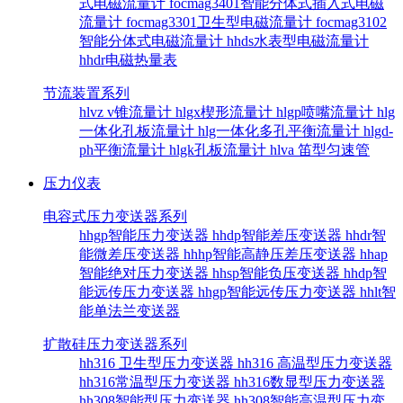
式电磁流量计
focmag3401智能分体式插入式电磁
流量计
focmag3301卫生型电磁流量计
focmag3102
智能分体式电磁流量计
hhds水表型电磁流量计
hhdr电磁热量表
节流装置系列
hlvz v锥流量计
hlgx楔形流量计
hlgp喷嘴流量计
hlg
一体化孔板流量计
hlg一体化多孔平衡流量计
hlgd-
ph平衡流量计
hlgk孔板流量计
hlva 笛型匀速管
压力仪表
电容式压力变送器系列
hhgp智能压力变送器
hhdp智能差压变送器
hhdr智
能微差压变送器
hhhp智能高静压差压变送器
hhap
智能绝对压力变送器
hhsp智能负压变送器
hhdp智
能远传压力变送器
hhgp智能远传压力变送器
hhlt智
能单法兰变送器
扩散硅压力变送器系列
hh316 卫生型压力变送器
hh316 高温型压力变送器
hh316常温型压力变送器
hh316数显型压力变送器
hh308智能型压力变送器
hh308智能高温型压力变