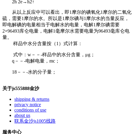
2h 2e→h2↑
从以上反应中可以看出，即1摩尔的碘氧化1摩尔的二氧化
硫，需要1摩尔的水。所以是1摩尔碘与1摩尔水的当量反应，
即电解碘的电量相当于电解水的电量，电解1摩尔碘需要
2×96493库仑电量，电解1毫摩尔水需要电量为96493毫库仑电
量。
样品中水分含量按（1）式计算：
式中：w－－-样品中的水分含量，μg；
q－－-电解电量，mc；
18－－-水的分子量；
关于js555888金沙
shipping & returns
privacy notice
conditions of use
about us
联系金沙js1005线路
服务中心