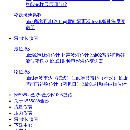
智能光柱显示调节仪
变送模块系列
hhpd智能配电器
hhgl智能隔离器
hwdb智能温度变
送器
液/物位仪表
液位系列
uhz磁翻板液位计
超声波液位计
hhlt02智能扩散硅
液位变送器
hhlt01射频电容液位变送器
物位系列
hhrd导波雷达（缆式）
hhrd导波雷达（杆式）
hhdr
智能雷达物位计（喇叭口）
hhlt01射频导纳物位计
js555888金沙-金沙js1005线路
关于js555888金沙
流量仪表
压力仪表
液/物位仪表
下载中心