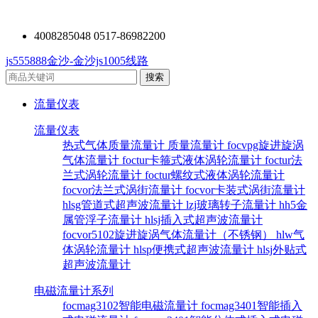
4008285048 0517-86982200
js555888金沙-金沙js1005线路
流量仪表
流量仪表
热式气体质量流量计
质量流量计
focvpg旋进旋涡
气体流量计
foctur卡箍式液体涡轮流量计
foctur法
兰式涡轮流量计
foctur螺纹式液体涡轮流量计
focvor法兰式涡街流量计
focvor卡装式涡街流量计
hlsg管道式超声波流量计
lzj玻璃转子流量计
hh5金
属管浮子流量计
hlsj插入式超声波流量计
focvor5102旋进旋涡气体流量计（不锈钢）
hlw气
体涡轮流量计
hlsp便携式超声波流量计
hlsj外贴式
超声波流量计
电磁流量计系列
focmag3102智能电磁流量计
focmag3401智能插入