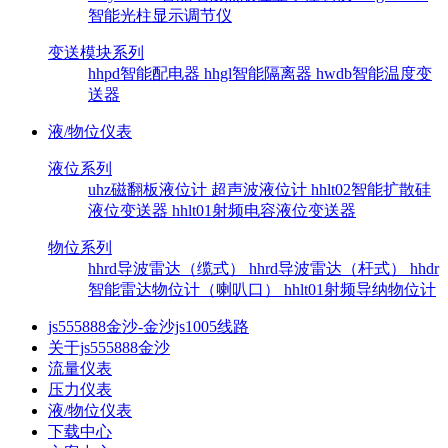
智能光柱显示调节仪
变送模块系列
hhpd智能配电器
hhgl智能隔离器
hwdb智能温度变
送器
液/物位仪表
液位系列
uhz磁翻板液位计
超声波液位计
hhlt02智能扩散硅
液位变送器
hhlt01射频电容液位变送器
物位系列
hhrd导波雷达（缆式）
hhrd导波雷达（杆式）
hhdr
智能雷达物位计（喇叭口）
hhlt01射频导纳物位计
js555888金沙-金沙js1005线路
关于js555888金沙
流量仪表
压力仪表
液/物位仪表
下载中心