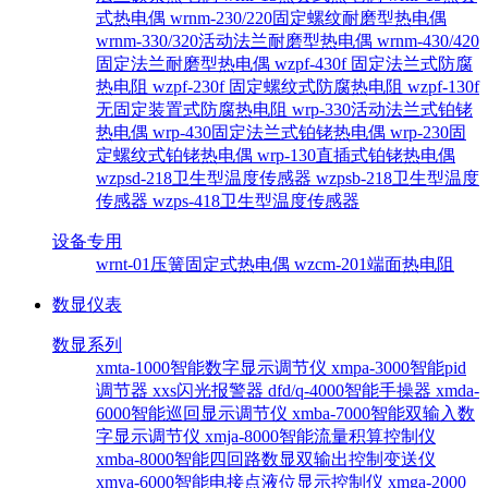
式热电偶
wrnm-230/220固定螺纹耐磨型热电偶
wrnm-330/320活动法兰耐磨型热电偶
wrnm-430/420
固定法兰耐磨型热电偶
wzpf-430f 固定法兰式防腐
热电阻
wzpf-230f 固定螺纹式防腐热电阻
wzpf-130f
无固定装置式防腐热电阻
wrp-330活动法兰式铂铑
热电偶
wrp-430固定法兰式铂铑热电偶
wrp-230固
定螺纹式铂铑热电偶
wrp-130直插式铂铑热电偶
wzpsd-218卫生型温度传感器
wzpsb-218卫生型温度
传感器
wzps-418卫生型温度传感器
设备专用
wrnt-01压簧固定式热电偶
wzcm-201端面热电阻
数显仪表
数显系列
xmta-1000智能数字显示调节仪
xmpa-3000智能pid
调节器
xxs闪光报警器
dfd/q-4000智能手操器
xmda-
6000智能巡回显示调节仪
xmba-7000智能双输入数
字显示调节仪
xmja-8000智能流量积算控制仪
xmba-8000智能四回路数显双输出控制变送仪
xmya-6000智能电接点液位显示控制仪
xmga-2000