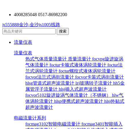
4008285048 0517-86982200
js555888金沙-金沙js1005线路
流量仪表
流量仪表
热式气体质量流量计
质量流量计
focvpg旋进旋涡
气体流量计
foctur卡箍式液体涡轮流量计
foctur法
兰式涡轮流量计
foctur螺纹式液体涡轮流量计
focvor法兰式涡街流量计
focvor卡装式涡街流量计
hlsg管道式超声波流量计
lzj玻璃转子流量计
hh5金
属管浮子流量计
hlsj插入式超声波流量计
focvor5102旋进旋涡气体流量计（不锈钢）
hlw气
体涡轮流量计
hlsp便携式超声波流量计
hlsj外贴式
超声波流量计
电磁流量计系列
focmag3102智能电磁流量计
focmag3401智能插入