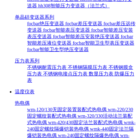
送器
hh308智能压力变送器（法兰式）
单晶硅变送器系列
focbar绝压变送器
focbar差压变送器
focbar差压远传
变送器
focbar智能表压变送器
focbar智能差压安装
表压变送器
focbar智能差压安装绝压变送器
focbar
智能差压液位变送器
focbar智能卫生型表压变送器
focbar智能卫生型绝压变送器
压力表系列
不锈钢耐震压力表
不锈钢隔膜压力表
不锈钢膜盒
压力表
不锈钢电接点压力表
数显压力表
防爆压力
表
温度仪表
热电偶
wrn-120/130无固定装置装配式热电偶
wrn-220/230
固定螺纹装配式热电偶
wrn-320/330活动法兰装配
式热电偶
wrn-420/430固定法兰装配式热电偶
wrnk-
240固定螺纹隔爆铠装热电偶
wrnk-440固定法兰隔
爆铠装热电偶
wrn-240固定螺纹隔爆热电偶
wrn-