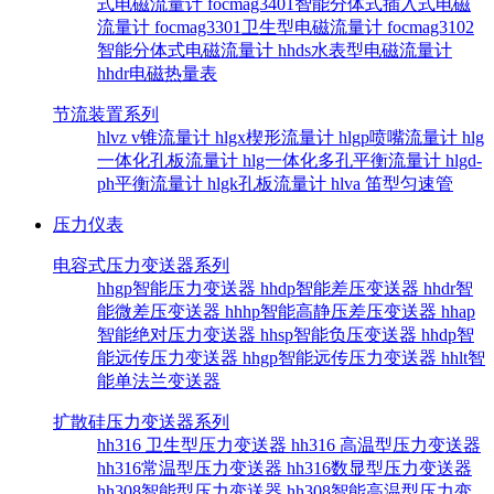
式电磁流量计
focmag3401智能分体式插入式电磁
流量计
focmag3301卫生型电磁流量计
focmag3102
智能分体式电磁流量计
hhds水表型电磁流量计
hhdr电磁热量表
节流装置系列
hlvz v锥流量计
hlgx楔形流量计
hlgp喷嘴流量计
hlg
一体化孔板流量计
hlg一体化多孔平衡流量计
hlgd-
ph平衡流量计
hlgk孔板流量计
hlva 笛型匀速管
压力仪表
电容式压力变送器系列
hhgp智能压力变送器
hhdp智能差压变送器
hhdr智
能微差压变送器
hhhp智能高静压差压变送器
hhap
智能绝对压力变送器
hhsp智能负压变送器
hhdp智
能远传压力变送器
hhgp智能远传压力变送器
hhlt智
能单法兰变送器
扩散硅压力变送器系列
hh316 卫生型压力变送器
hh316 高温型压力变送器
hh316常温型压力变送器
hh316数显型压力变送器
hh308智能型压力变送器
hh308智能高温型压力变