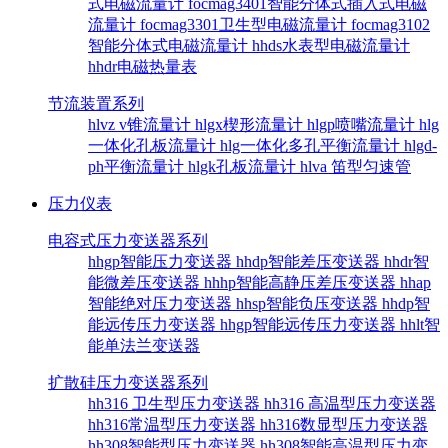
式电磁流量计
focmag3401智能分体式插入式电磁
流量计
focmag3301卫生型电磁流量计
focmag3102
智能分体式电磁流量计
hhds水表型电磁流量计
hhdr电磁热量表
节流装置系列
hlvz v锥流量计
hlgx楔形流量计
hlgp喷嘴流量计
hlg
一体化孔板流量计
hlg一体化多孔平衡流量计
hlgd-
ph平衡流量计
hlgk孔板流量计
hlva 笛型匀速管
压力仪表
电容式压力变送器系列
hhgp智能压力变送器
hhdp智能差压变送器
hhdr智
能微差压变送器
hhhp智能高静压差压变送器
hhap
智能绝对压力变送器
hhsp智能负压变送器
hhdp智
能远传压力变送器
hhgp智能远传压力变送器
hhlt智
能单法兰变送器
扩散硅压力变送器系列
hh316 卫生型压力变送器
hh316 高温型压力变送器
hh316常温型压力变送器
hh316数显型压力变送器
hh308智能型压力变送器
hh308智能高温型压力变