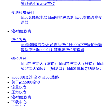
智能光柱显示调节仪
变送模块系列
hhpd智能配电器
hhgl智能隔离器
hwdb智能温度变
送器
液/物位仪表
液位系列
uhz磁翻板液位计
超声波液位计
hhlt02智能扩散硅
液位变送器
hhlt01射频电容液位变送器
物位系列
hhrd导波雷达（缆式）
hhrd导波雷达（杆式）
hhdr
智能雷达物位计（喇叭口）
hhlt01射频导纳物位计
js555888金沙-金沙js1005线路
关于js555888金沙
流量仪表
压力仪表
液/物位仪表
下载中心