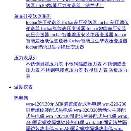
送器
hh308智能压力变送器（法兰式）
单晶硅变送器系列
focbar绝压变送器
focbar差压变送器
focbar差压远传
变送器
focbar智能表压变送器
focbar智能差压安装
表压变送器
focbar智能差压安装绝压变送器
focbar
智能差压液位变送器
focbar智能卫生型表压变送器
focbar智能卫生型绝压变送器
压力表系列
不锈钢耐震压力表
不锈钢隔膜压力表
不锈钢膜盒
压力表
不锈钢电接点压力表
数显压力表
防爆压力
表
温度仪表
热电偶
wrn-120/130无固定装置装配式热电偶
wrn-220/230
固定螺纹装配式热电偶
wrn-320/330活动法兰装配
式热电偶
wrn-420/430固定法兰装配式热电偶
wrnk-
240固定螺纹隔爆铠装热电偶
wrnk-440固定法兰隔
爆铠装热电偶
wrn-240固定螺纹隔爆热电偶
wrn-