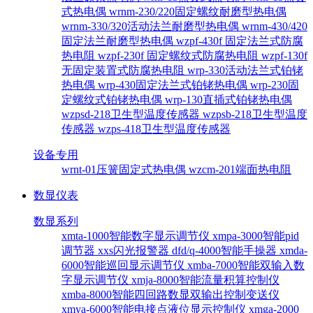
式热电偶
wrnm-230/220固定螺纹耐磨型热电偶
wrnm-330/320活动法兰耐磨型热电偶
wrnm-430/420
固定法兰耐磨型热电偶
wzpf-430f 固定法兰式防腐
热电阻
wzpf-230f 固定螺纹式防腐热电阻
wzpf-130f
无固定装置式防腐热电阻
wrp-330活动法兰式铂铑
热电偶
wrp-430固定法兰式铂铑热电偶
wrp-230固
定螺纹式铂铑热电偶
wrp-130直插式铂铑热电偶
wzpsd-218卫生型温度传感器
wzpsb-218卫生型温度
传感器
wzps-418卫生型温度传感器
设备专用
wrnt-01压簧固定式热电偶
wzcm-201端面热电阻
数显仪表
数显系列
xmta-1000智能数字显示调节仪
xmpa-3000智能pid
调节器
xxs闪光报警器
dfd/q-4000智能手操器
xmda-
6000智能巡回显示调节仪
xmba-7000智能双输入数
字显示调节仪
xmja-8000智能流量积算控制仪
xmba-8000智能四回路数显双输出控制变送仪
xmya-6000智能电接点液位显示控制仪
xmga-2000