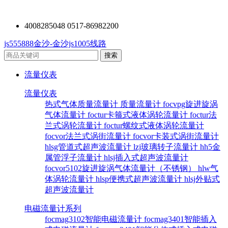
4008285048 0517-86982200
js555888金沙-金沙js1005线路
流量仪表
流量仪表
热式气体质量流量计
质量流量计
focvpg旋进旋涡
气体流量计
foctur卡箍式液体涡轮流量计
foctur法
兰式涡轮流量计
foctur螺纹式液体涡轮流量计
focvor法兰式涡街流量计
focvor卡装式涡街流量计
hlsg管道式超声波流量计
lzj玻璃转子流量计
hh5金
属管浮子流量计
hlsj插入式超声波流量计
focvor5102旋进旋涡气体流量计（不锈钢）
hlw气
体涡轮流量计
hlsp便携式超声波流量计
hlsj外贴式
超声波流量计
电磁流量计系列
focmag3102智能电磁流量计
focmag3401智能插入