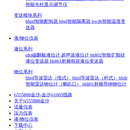
智能光柱显示调节仪
变送模块系列
hhpd智能配电器
hhgl智能隔离器
hwdb智能温度变
送器
液/物位仪表
液位系列
uhz磁翻板液位计
超声波液位计
hhlt02智能扩散硅
液位变送器
hhlt01射频电容液位变送器
物位系列
hhrd导波雷达（缆式）
hhrd导波雷达（杆式）
hhdr
智能雷达物位计（喇叭口）
hhlt01射频导纳物位计
js555888金沙-金沙js1005线路
关于js555888金沙
流量仪表
压力仪表
液/物位仪表
下载中心