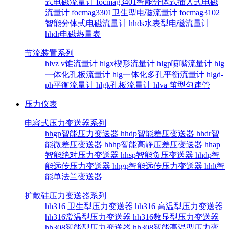
式电磁流量计
focmag3401智能分体式插入式电磁
流量计
focmag3301卫生型电磁流量计
focmag3102
智能分体式电磁流量计
hhds水表型电磁流量计
hhdr电磁热量表
节流装置系列
hlvz v锥流量计
hlgx楔形流量计
hlgp喷嘴流量计
hlg
一体化孔板流量计
hlg一体化多孔平衡流量计
hlgd-
ph平衡流量计
hlgk孔板流量计
hlva 笛型匀速管
压力仪表
电容式压力变送器系列
hhgp智能压力变送器
hhdp智能差压变送器
hhdr智
能微差压变送器
hhhp智能高静压差压变送器
hhap
智能绝对压力变送器
hhsp智能负压变送器
hhdp智
能远传压力变送器
hhgp智能远传压力变送器
hhlt智
能单法兰变送器
扩散硅压力变送器系列
hh316 卫生型压力变送器
hh316 高温型压力变送器
hh316常温型压力变送器
hh316数显型压力变送器
hh308智能型压力变送器
hh308智能高温型压力变