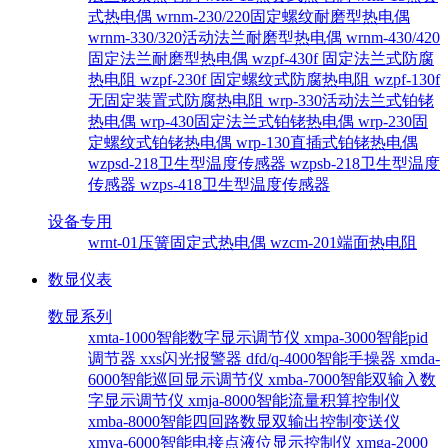
式热电偶
wrnm-230/220固定螺纹耐磨型热电偶
wrnm-330/320活动法兰耐磨型热电偶
wrnm-430/420
固定法兰耐磨型热电偶
wzpf-430f 固定法兰式防腐
热电阻
wzpf-230f 固定螺纹式防腐热电阻
wzpf-130f
无固定装置式防腐热电阻
wrp-330活动法兰式铂铑
热电偶
wrp-430固定法兰式铂铑热电偶
wrp-230固
定螺纹式铂铑热电偶
wrp-130直插式铂铑热电偶
wzpsd-218卫生型温度传感器
wzpsb-218卫生型温度
传感器
wzps-418卫生型温度传感器
设备专用
wrnt-01压簧固定式热电偶
wzcm-201端面热电阻
数显仪表
数显系列
xmta-1000智能数字显示调节仪
xmpa-3000智能pid
调节器
xxs闪光报警器
dfd/q-4000智能手操器
xmda-
6000智能巡回显示调节仪
xmba-7000智能双输入数
字显示调节仪
xmja-8000智能流量积算控制仪
xmba-8000智能四回路数显双输出控制变送仪
xmya-6000智能电接点液位显示控制仪
xmga-2000