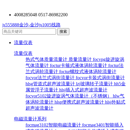
4008285048 0517-86982200
js555888金沙-金沙js1005线路
流量仪表
流量仪表
热式气体质量流量计
质量流量计
focvpg旋进旋涡
气体流量计
foctur卡箍式液体涡轮流量计
foctur法
兰式涡轮流量计
foctur螺纹式液体涡轮流量计
focvor法兰式涡街流量计
focvor卡装式涡街流量计
hlsg管道式超声波流量计
lzj玻璃转子流量计
hh5金
属管浮子流量计
hlsj插入式超声波流量计
focvor5102旋进旋涡气体流量计（不锈钢）
hlw气
体涡轮流量计
hlsp便携式超声波流量计
hlsj外贴式
超声波流量计
电磁流量计系列
focmag3102智能电磁流量计
focmag3401智能插入