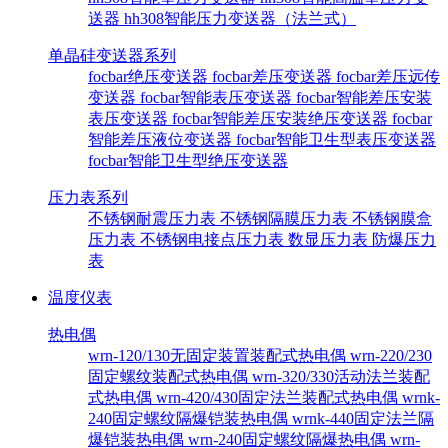
送器
hh308智能压力变送器（法兰式）
单晶硅变送器系列
focbar绝压变送器
focbar差压变送器
focbar差压远传
变送器
focbar智能表压变送器
focbar智能差压安装
表压变送器
focbar智能差压安装绝压变送器
focbar
智能差压液位变送器
focbar智能卫生型表压变送器
focbar智能卫生型绝压变送器
压力表系列
不锈钢耐震压力表
不锈钢隔膜压力表
不锈钢膜盒
压力表
不锈钢电接点压力表
数显压力表
防爆压力
表
温度仪表
热电偶
wrn-120/130无固定装置装配式热电偶
wrn-220/230
固定螺纹装配式热电偶
wrn-320/330活动法兰装配
式热电偶
wrn-420/430固定法兰装配式热电偶
wrnk-
240固定螺纹隔爆铠装热电偶
wrnk-440固定法兰隔
爆铠装热电偶
wrn-240固定螺纹隔爆热电偶
wrn-